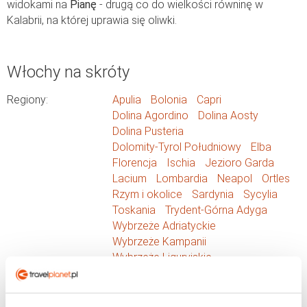
widokami na
Pianę
- drugą co do wielkości równinę w
Kalabrii, na której uprawia się oliwki.
Włochy na skróty
Regiony:
Apulia
Bolonia
Capri
Dolina Agordino
Dolina Aosty
Dolina Pusteria
Dolomity-Tyrol Południowy
Elba
Florencja
Ischia
Jezioro Garda
Lacium
Lombardia
Neapol
Ortles
Rzym i okolice
Sardynia
Sycylia
Toskania
Trydent-Górna Adyga
Wybrzeże Adriatyckie
Wybrzeże Kampanii
Wybrzeże Liguryjskie
Zatoka Wenecka