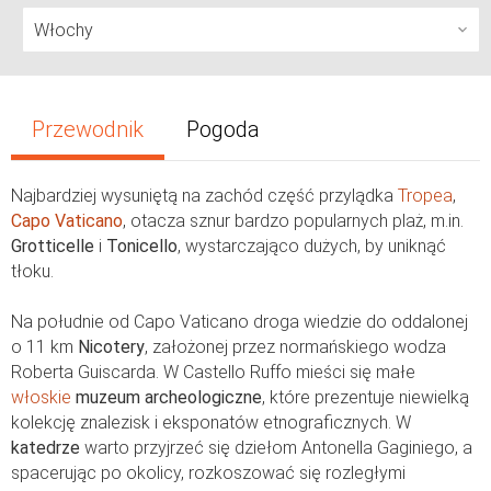
Przewodnik
Pogoda
Najbardziej wysuniętą na zachód część przylądka
Tropea
,
Capo Vaticano
, otacza sznur bardzo popularnych plaż, m.in.
Grotticelle
i
Tonicello
, wystarczająco dużych, by uniknąć
tłoku.
Na południe od Capo Vaticano droga wiedzie do oddalonej
o 11 km
Nicotery
, założonej przez normańskiego wodza
Roberta Guiscarda. W Castello Ruffo mieści się małe
włoskie
muzeum archeologiczne
, które prezentuje niewielką
kolekcję znalezisk i eksponatów etnograficznych. W
katedrze
warto przyjrzeć się dziełom Antonella Gaginiego, a
spacerując po okolicy, rozkoszować się rozległymi