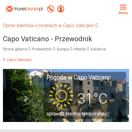
Travelplanet.pl
Zadzwoń +48 71 771 76 55
Zaloguj się
Menu
Opinie klientów o hotelach w Capo Vaticano
Capo Vaticano - Przewodnik
Strona główna
Przewodnik
Europa
Włochy
Kalabria
Capo Vaticano
Pogoda w Capo Vaticano
Dzisiaj, 6.8
31°C
sprawdź średnie temperatury