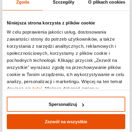
Zgoda
Szczegóły
O plikach cookies
Miejsca:
Tropea
Nicotera
Le Castella
Soverato
Crotone
Sibari
Lido di Metaponto
Niniejsza strona korzysta z plików cookie
W celu poprawienia jakości usług, dostosowania
Hotele:
Club Torre Marino
Sciaron
zawartości strony do potrzeb użytkowników, a także
Pineta Petto Bianco
korzystania z narzędzi analitycznych, reklamowych i
Villaggio Stromboli (Torre Marino)
społecznościowych, korzystamy z plików cookie i
Baia Del Capo
pochodnych technologii. Klikając przycisk „Zezwól na
Marinella (Capo Vaticano)
Costa Azzurra
wszystkie" wyrażasz zgodę na przechowywanie plików
cookie w Twoim urządzeniu, ich wykorzystywanie w celu
analizy, personalizacji i marketingu. Więcej na ten temat
Oferty:
Wczasy w Capo Vaticano
dowiesz się
tutaj
. Możesz dokonać zmian w
Last Minute - Capo Vaticano
Spersonalizuj.
Wakacje all inclusive w Capo Vaticano
Spersonalizuj
Zezwól na wszystkie