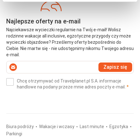
Najlepsze oferty na e-mail
Najciekawsze wycieczki regularnie na Twój e-mail! Wolisz
rodzinne wakacje all inclusive, egzotyczne przygody czy może
wycieczki objazdowe? Prześlemy oferty bezpośrednio do
Ciebie. Nie martw się - nie udostępnimy nikomu Twojego adresu
e-mail.
Wprowadź
Zapisz się
swój
e-
Chcę otrzymywać od Travelplanet.pl S.A. informacje
mail
(wym
handlowe na podany przeze mnie adres poczty e-mail.
*
(wymagane)
*
Biura podróży
Wakacje i wczasy
Last minute
Egzotyka
Parkingi