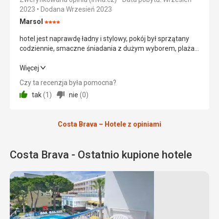
2023
Dodana Wrzesień 2023
Cena
5,0
/ 5
Marsol
Ocena:
4/5
hotel jest naprawdę ładny i stylowy, pokój był sprzątany
Plaża
codziennie, smaczne śniadania z dużym wyborem, plaża
świetny
jest tuż obok hotelu
Wyżywienie
hotel jest naprawdę ładny i stylowy, pokój był sprzątany
Więcej
własny, ale wszędzie pełno restauracji i punktów
codziennie, smaczne śniadania z dużym wyborem, plaża
Czy ta recenzja była pomocna?
gastronomicznych, więc znowu super
jest tuż obok hotelu
tak
(
1
)
nie
(
0
)
Zakwaterowanie
Wyżywienie
5,0
/ 5
bez zarzutu doskonałe
Usługi
Costa Brava – Hotele z opiniami
Zakwaterowanie
5,0
/ 5
doskonałe, zwłaszcza jacuzzi przy basenie, leżaki,
parasole przeciwsłoneczne
Okolica
5,0
/ 5
Costa Brava - Ostatnio kupione hotele
Ta recenzja została automatycznie przetłumaczona za
Usługi
5,0
/ 5
pomocą Google Translate
Cena
5,0
/ 5