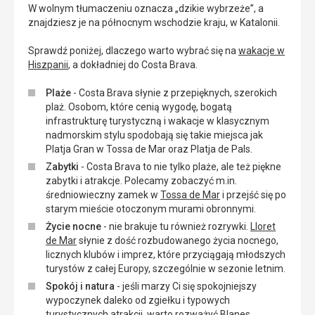
W wolnym tłumaczeniu oznacza „dzikie wybrzeże”, a
znajdziesz je na północnym wschodzie kraju, w Katalonii.
Sprawdź poniżej, dlaczego warto wybrać się na
wakacje w
Hiszpanii
, a dokładniej do Costa Brava.
Plaże
- Costa Brava słynie z przepięknych, szerokich
plaż. Osobom, które cenią wygodę, bogatą
infrastrukturę turystyczną i wakacje w klasycznym
nadmorskim stylu spodobają się takie miejsca jak
Platja Gran w Tossa de Mar oraz Platja de Pals.
Zabytki
- Costa Brava to nie tylko plaże, ale też piękne
zabytki i atrakcje. Polecamy zobaczyć m.in.
średniowieczny zamek w
Tossa de Mar
i przejść się po
starym mieście otoczonym murami obronnymi.
Życie nocne
- nie brakuje tu również rozrywki.
Lloret
de Mar
słynie z dość rozbudowanego życia nocnego,
licznych klubów i imprez, które przyciągają młodszych
turystów z całej Europy, szczególnie w sezonie letnim.
Spokój i natura
- jeśli marzy Ci się spokojniejszy
wypoczynek daleko od zgiełku i typowych
turystycznych atrakcji, warto rozważyć
Blanes
.