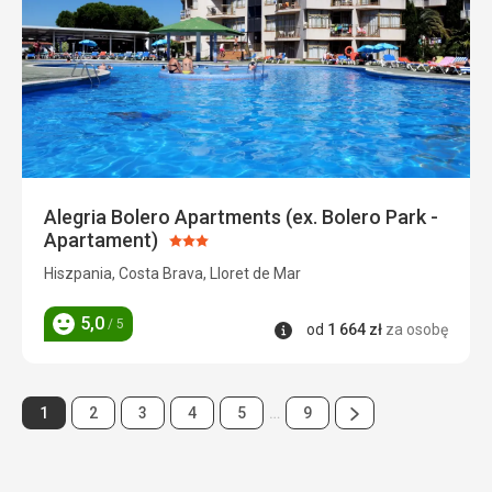
Alegria Bolero Apartments (ex. Bolero Park -
Apartament)
Ocena:
3/5
Hiszpania, Costa Brava, Lloret de Mar
5,0
/ 5
Informacje
od
1 664
zł
za osobę
Ocena
Następna
Strona
Strona
Strona
Strona
Strona
Strona
1
2
3
4
5
…
9
Strona