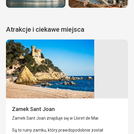
Atrakcje i ciekawe miejsca
Cap
Ogród
de
botaniczny
Creus
Marimurtra
Cap
Ogród
de
botaniczny
Creus
Marimurtra
znajduje
znajduje
się
się
Zamek Sant Joan
w
w
północno-
Blanes.
Jest
Zamek Sant Joan znajduje się w Lloret de Mar.
wschodniej
to
części
światowej
Są to ruiny zamku, który prawdopodobnie został
Katalonii.
sławy