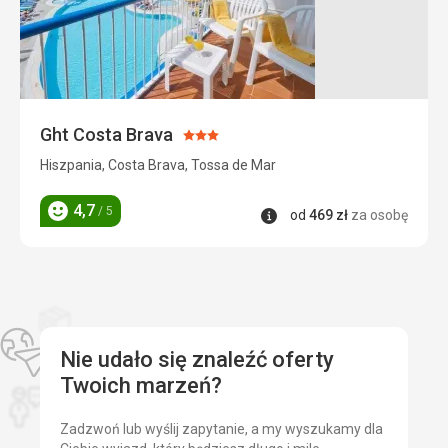
Ght Costa Brava
Ocena:
3/5
Hiszpania, Costa Brava, Tossa de Mar
4,7
/ 5
Informacje
od
469
zł
za osobę
Ocena
Nie udało się znaleźć oferty
Twoich marzeń?
Zadzwoń lub wyślij zapytanie, a my wyszukamy dla