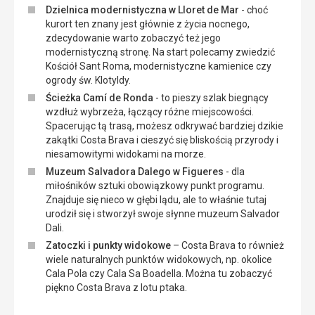
Dzielnica modernistyczna w Lloret de Mar
- choć
kurort ten znany jest głównie z życia nocnego,
zdecydowanie warto zobaczyć też jego
modernistyczną stronę. Na start polecamy zwiedzić
Kościół Sant Roma, modernistyczne kamienice czy
ogrody św. Klotyldy.
Ścieżka Camí de Ronda
- to pieszy szlak biegnący
wzdłuż wybrzeża, łączący różne miejscowości.
Spacerując tą trasą, możesz odkrywać bardziej dzikie
zakątki Costa Brava i cieszyć się bliskością przyrody i
niesamowitymi widokami na morze.
Muzeum Salvadora Dalego w Figueres
- dla
miłośników sztuki obowiązkowy punkt programu.
Znajduje się nieco w głębi lądu, ale to właśnie tutaj
urodził się i stworzył swoje słynne muzeum Salvador
Dali.
Zatoczki i punkty widokowe
– Costa Brava to również
wiele naturalnych punktów widokowych, np. okolice
Cala Pola czy Cala Sa Boadella. Można tu zobaczyć
piękno Costa Brava z lotu ptaka.