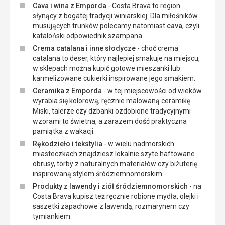
Cava i wina z Emporda
- Costa Brava to region
słynący z bogatej tradycji winiarskiej. Dla miłośników
musujących trunków polecamy natomiast
cava
, czyli
kataloński odpowiednik szampana.
Crema catalana i inne słodycze
- choć crema
catalana to deser, który najlepiej smakuje na miejscu,
w sklepach można kupić gotowe mieszanki lub
karmelizowane cukierki inspirowane jego smakiem.
Ceramika z Emporda
- w tej miejscowości od wieków
wyrabia się kolorową, ręcznie malowaną ceramikę.
Miski, talerze czy dzbanki ozdobione tradycyjnymi
wzorami to świetna, a zarazem dość praktyczna
pamiątka z wakacji.
Rękodzieło i tekstylia
- w wielu nadmorskich
miasteczkach znajdziesz lokalnie szyte haftowane
obrusy, torby z naturalnych materiałów czy biżuterię
inspirowaną stylem śródziemnomorskim.
Produkty z lawendy i ziół śródziemnomorskich
- na
Costa Brava kupisz też ręcznie robione mydła, olejki i
saszetki zapachowe z lawendą, rozmarynem czy
tymiankiem.