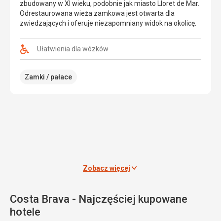
zbudowany w XI wieku, podobnie jak miasto Lloret de Mar.
ogród
Odrestaurowana wieża zamkowa jest otwarta dla
Jest
botaniczny,
zwiedzających i oferuje niezapomniany widok na okolicę.
to
który
półwysep,
szczyci
na
się
Ułatwienia dla wózków
którym
ponad
znajduje
4000
Zamki / pałace
się
gatunków
jeden
egzotycznych
z
roślin.
najpiękniejszych
Znajdują
parków
się
narodowych.
tu
Park
kolekcje
zajmuje
roślin
powierzchnię
śródziemnomorskich
około
i
Zobacz więcej
14
północnoafrykańskich.
000
Znajdziemy
hektarów
tu
Costa Brava - Najczęściej kupowane
i
także
hotele
jest
wiele