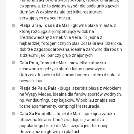
Tamariu zachowała swój spokojny, rybacki charakter,
co sprawia, że to świetny wybór dla osób unikających
tłumów. W okolicy działa też kilka restauracji
serwujących owoce morza.
Platja Gran, Tossa de Mar
- główna plaża miasta, z
której rozciąga się imponujący widok na
średniowieczny zamek Vila Vella. To jedna z
najbardziej fotogenicznych plaż Costa Brava. Szeroka,
dobrze zagospodarowana, idealna zarówno dla rodzin
z dziećmi, jak i par czy grup znajomych.
Cala Pola, Tossa de Mar
- niewielka zatoczka
schowana między skałami i lasami piniowymi.
Dotrzesz tu pieszo lub samochodem. Latem działa tu
niewielki bar.
Platja de Pals, Pals
- długa, szeroka plaża z widokiem
na Wyspy Medes. Idealna dla fanów sportów wodnych,
np. windsurfingu czy kajaków. W pobliżu znajdziesz
liczne apartamenty, kempingi i restauracje.
Cala Sa Boadella, Lloret de Mar
- spokojna zatoka
otoczona klifami. Choć znajduje się w pobliżu
popularnego Lloret de Mar, często jest tu mniej
tłoczno niż na głównych plażach.