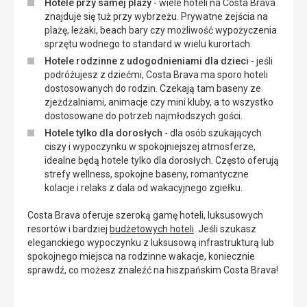
Hotele przy samej plaży
- wiele hoteli na Costa Brava
znajduje się tuż przy wybrzeżu. Prywatne zejścia na
plażę, leżaki, beach bary czy możliwość wypożyczenia
sprzętu wodnego to standard w wielu kurortach.
Hotele rodzinne z udogodnieniami dla dzieci
- jeśli
podróżujesz z dziećmi, Costa Brava ma sporo hoteli
dostosowanych do rodzin. Czekają tam baseny ze
zjeżdżalniami, animacje czy mini kluby, a to wszystko
dostosowane do potrzeb najmłodszych gości.
Hotele tylko dla dorosłych
- dla osób szukających
ciszy i wypoczynku w spokojniejszej atmosferze,
idealne będą hotele tylko dla dorosłych. Często oferują
strefy wellness, spokojne baseny, romantyczne
kolacje i relaks z dala od wakacyjnego zgiełku.
Costa Brava oferuje szeroką gamę hoteli, luksusowych
resortów i bardziej
budżetowych hoteli
. Jeśli szukasz
eleganckiego wypoczynku z luksusową infrastrukturą lub
spokojnego miejsca na rodzinne wakacje, koniecznie
sprawdź, co możesz znaleźć na hiszpańskim Costa Brava!