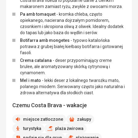
Costa Brava fideua to popularne danie z cienkim
makaronem zamiast ryżu, zwykle z owocami morza.
Pa amb tomaquet
- kromka chleba, często
opiekanego, nacierana dojrzałym pomidorem,
czosnkiem i skropiona oliwą z oliwek. Idealny dodatek
do tapas lub jako baza do wędlin i serów.
Botifarra amb mongetes
- typowo katalońska
potrawa z grubej białej kiełbasy botifarra i gotowanej
fasoli.
Crema catalana
- deser przypominający creme
brulee, ale aromatyzowany skórką cytrynową i
cynamonem.
Mel i mato
- lekki deser z lokalnego twarożku mato,
polanego miodem. Serwowany często jako naturalna i
zdrowa alternatywa dla słodkich ciast.
Czemu Costa Brava - wakacje
miejsce zatłoczone
zakupy
turystyka
plaża żwirowa
nadaje się dla grup
plażowanie