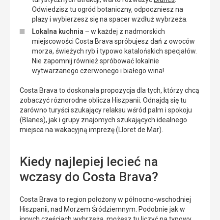
Odwiedzisz tu ogród botaniczny, odpoczniesz na
plaży i wybierzesz się na spacer wzdłuż wybrzeża.
Lokalna kuchnia
– w każdej z nadmorskich
miejscowości Costa Brava spróbujesz dań z owoców
morza, świeżych ryb i typowo katalońskich specjałów.
Nie zapomnij również spróbować lokalnie
wytwarzanego czerwonego i białego wina!
Costa Brava to doskonała propozycja dla tych, którzy chcą
zobaczyć różnorodne oblicza Hiszpanii. Odnajdą się tu
zarówno turyści szukający relaksu wśród palm i spokoju
(Blanes), jak i grupy znajomych szukających idealnego
miejsca na wakacyjną imprezę (Lloret de Mar).
Kiedy najlepiej lecieć na
wczasy do Costa Brava?
Costa Brava to region położony w północno-wschodniej
Hiszpanii, nad Morzem Śródziemnym. Podobnie jak w
innych częściach wybrzeża, możesz tu liczyć na typowy