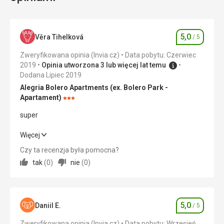
jego
słynne
obrazy.
5,0
Věra Tihelková
/ 5
Ocena
Natura
Zweryfikowana opinia (Invia.cz)
Data pobytu: Czerwiec
Parki /
2019
Opinia utworzona 3 lub więcej lat temu
Ogrody /
Dodana Lipiec 2019
Rezerwaty
Alegria Bolero Apartments (ex. Bolero Park -
Apartament)
Ocena:
3/5
super
super
Więcej
Czy ta recenzja była pomocna?
Wyżywienie
5,0
/ 5
tak
(
0
)
nie
(
0
)
Zakwaterowanie
5,0
/ 5
Okolica
5,0
/ 5
5,0
Daniil E.
/ 5
Ocena
Usługi
5,0
/ 5
Zweryfikowana opinia (Invia.cz)
Data pobytu: Wrzesień