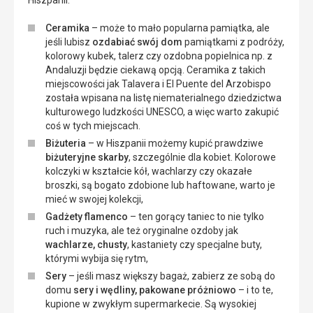
Hiszpanii:
Ceramika
– może to mało popularna pamiątka, ale
jeśli lubisz
ozdabiać swój dom
pamiątkami z podróży,
kolorowy kubek, talerz czy ozdobna popielnica np. z
Andaluzji będzie ciekawą opcją. Ceramika z takich
miejscowości jak Talavera i El Puente del Arzobispo
została wpisana na listę niematerialnego dziedzictwa
kulturowego ludzkości UNESCO, a więc warto zakupić
coś w tych miejscach.
Biżuteria
– w Hiszpanii możemy kupić prawdziwe
biżuteryjne skarby
, szczególnie dla kobiet. Kolorowe
kolczyki w kształcie kół, wachlarzy czy okazałe
broszki, są bogato zdobione lub haftowane, warto je
mieć w swojej kolekcji,
Gadżety flamenco
– ten gorący taniec to nie tylko
ruch i muzyka, ale też oryginalne ozdoby jak
wachlarze, chusty
, kastaniety czy specjalne buty,
którymi wybija się rytm,
Sery
– jeśli masz większy bagaż, zabierz ze sobą do
domu
sery i wędliny, pakowane próżniowo
– i to te,
kupione w zwykłym supermarkecie. Są wysokiej