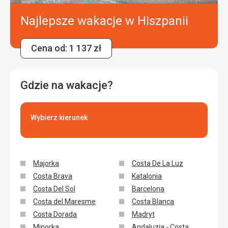
Plaża
Najlepsze wakacje w Hiszpanii
Rozległy, leżaki w rozsądnej cenie, ogólne wrażenie psuł
ogromny wiatr.
Wyżywienie
Cena od: 1 137 zł
Mnóstwo doskonałego jedzenia.
Zakwaterowanie
Zakwaterowanie doskonałe, bardzo czyste i na wysokim
Gdzie na wakacje?
poziomie.
Ta recenzja została automatycznie przetłumaczona za
Wybierz kierunek
pomocą Google Translate
Majorka
Costa De La Luz
Costa Brava
Katalonia
Costa Del Sol
Barcelona
Costa del Maresme
Costa Blanca
Costa Dorada
Madryt
Minorka
Andaluzja - Costa