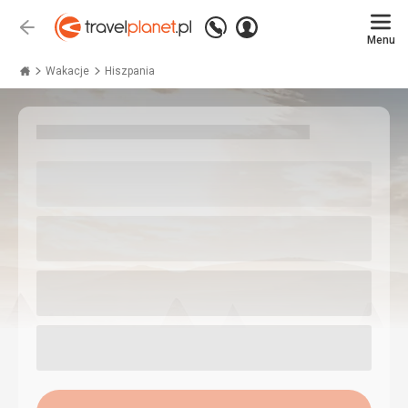
Zadzwoń
Zaloguj
Wstecz
+48
Menu
się
Travelplanet.pl
71
771
Wakacje
Hiszpania
76
75