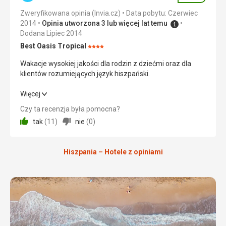
spełniło nasze oczekiwania.
Zweryfikowana opinia (Invia.cz)
Data pobytu: Czerwiec
2014
Opinia utworzona 3 lub więcej lat temu
Zakwaterowanie
Dodana Lipiec 2014
Zakwaterowanie z tarasem oferowało piękny widok na
morze. Warto byłoby wyposażyć taras w parasol
Best Oasis Tropical
Ocena:
przeciwsłoneczny.
4/5
Wakacje wysokiej jakości dla rodzin z dziećmi oraz dla
Usługi
klientów rozumiejących język hiszpański.
Nie wymagaliśmy żadnej usługi od hotelu.
Wakacje wysokiej jakości dla rodzin z dziećmi oraz dla
Więcej
Ta recenzja została automatycznie przetłumaczona za
klientów rozumiejących język hiszpański.
pomocą Google Translate
Czy ta recenzja była pomocna?
tak
(
11
)
nie
(
0
)
Wyżywienie
5,0
/ 5
Zakwaterowanie
5,0
/ 5
Hiszpania – Hotele z opiniami
Okolica
5,0
/ 5
Usługi
5,0
/ 5
Cena
5,0
/ 5