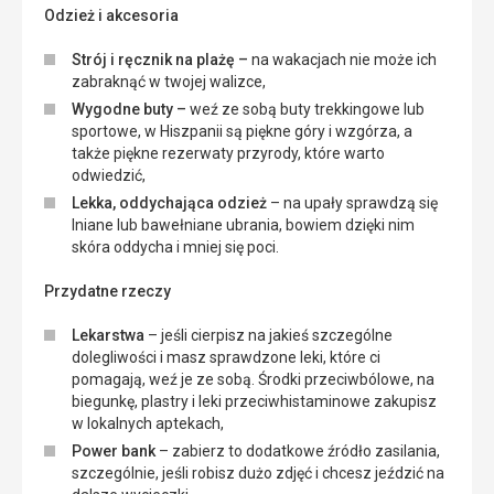
Odzież i akcesoria
Strój i ręcznik na plażę –
na wakacjach nie może ich
zabraknąć w twojej walizce,
Wygodne buty –
weź ze sobą buty trekkingowe lub
sportowe, w Hiszpanii są piękne góry i wzgórza, a
także piękne rezerwaty przyrody, które warto
odwiedzić,
Lekka, oddychająca odzież
– na upały sprawdzą się
lniane lub bawełniane ubrania, bowiem dzięki nim
skóra oddycha i mniej się poci.
Przydatne rzeczy
Lekarstwa
– jeśli cierpisz na jakieś szczególne
dolegliwości i masz sprawdzone leki, które ci
pomagają, weź je ze sobą. Środki przeciwbólowe, na
biegunkę, plastry i leki przeciwhistaminowe zakupisz
w lokalnych aptekach,
Power bank
– zabierz to dodatkowe źródło zasilania,
szczególnie, jeśli robisz dużo zdjęć i chcesz jeździć na