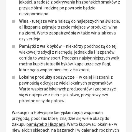
jakości, a radość z odkrywania hiszpańskich smaków z
przyjaciółmi i rodziną po powrocie będzie
niezapomniana.
Wina
- tutejsze wina należą do najlepszych na świecie,
a Hiszpania zajmuje trzecie miejsce w produkcji wina
na ziemi. Warto zaopatrzyć się w takie wina jak cava
czy verdejo.
Pamiątki z walk byków
– niektórzy podchodzą do tej
wiekowej tradycji z niechęcią, jednak dla Hiszpanów
corrida to ważny sport. Podczas najsłynniejszych walk
można kupić statuetki byków, kapelusze czy flagi,
które będą wspomnieniem z Hiszpanii,
Lokalne produkty spożywcze
– w całej Hiszpanii z
pewnością odkryjesz wiele lokalnych przysmaków.
Warto wspierać lokalnych producentów i zaopatrzyć
się w najlepsze z nich – jak oliwa, przyprawy czy
pikantne sosy do potraw.
Wakacje na Półwyspie Iberyjskim będą wspaniałą
przygodą, podczas której znajdzie się wiele okazji do
zakupu
pamiątek z Hiszpanii
. Warto kupować lokalnie - w
niewielkich sklepach, na bazarach i w galeriach rodzimych