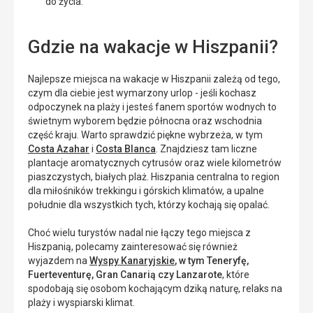
do życia.
Gdzie na wakacje w Hiszpanii?
Najlepsze miejsca na wakacje w Hiszpanii zależą od tego,
czym dla ciebie jest wymarzony urlop - jeśli kochasz
odpoczynek na plaży i jesteś fanem sportów wodnych to
świetnym wyborem będzie północna oraz wschodnia
część kraju. Warto sprawdzić piękne wybrzeża, w tym
Costa Azahar
i
Costa Blanca
. Znajdziesz tam liczne
plantacje aromatycznych cytrusów oraz wiele kilometrów
piaszczystych, białych plaż. Hiszpania centralna to region
dla miłośników trekkingu i górskich klimatów, a upalne
południe dla wszystkich tych, którzy kochają się opalać.
Choć wielu turystów nadal nie łączy tego miejsca z
Hiszpanią, polecamy zainteresować się również
wyjazdem na
Wyspy Kanaryjskie
, w tym
Teneryfę,
Fuerteventurę, Gran Canarią czy Lanzarote
, które
spodobają się osobom kochającym dziką naturę, relaks na
plaży i wyspiarski klimat.