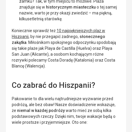
zamku? Tak, w tym miejscu to możliwe. Plaża
znajduje się w
historycznym miasteczku
o tej samej
nazwie, warto je przy okazji zwiedzić – ma piękną,
kilkusetletnią starówkę.
Koniecznie sprawdź też
10 najpiękniejszych plaż w
Hiszpanii
, by nie przegapić żadnego,
słonecznego
zakątka
. Miłośnikom spokojnego odpoczynku spodobają
się takie plaże jak Playa de Castilla (Huelva) oraz Playa
San Juan (Alicante), a osobom kochającym różne
rozrywki polecamy Costa Doradę (Katalonia) oraz Costa
Blancę (Walencja).
Co zabrać do Hiszpanii?
Pakowanie to dla wielu najtrudniejsze wyzwanie przed
podróżą, ale bez obaw! Nasze doświadczenie wskazuje,
że
niemal w każdej podróży
warto mieć ze sobą kilka
podstawowych rzeczy. Dzięki nim, twoje wakacje będą o
wiele prostsze i przyjemniejsze. Oto one: