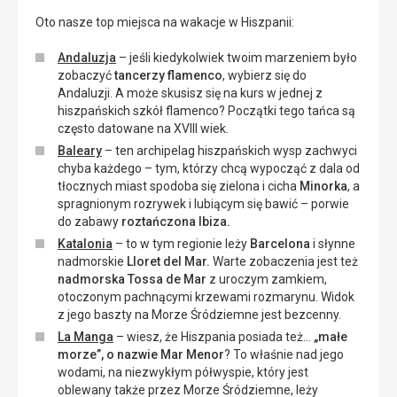
Oto nasze top miejsca na wakacje w Hiszpanii:
Andaluzja
– jeśli kiedykolwiek twoim marzeniem było
zobaczyć
tancerzy flamenco
, wybierz się do
Andaluzji. A może skusisz się na kurs w jednej z
hiszpańskich szkół flamenco? Początki tego tańca są
często datowane na XVIII wiek.
Baleary
– ten archipelag hiszpańskich wysp zachwyci
chyba każdego – tym, którzy chcą wypocząć z dala od
tłocznych miast spodoba się zielona i cicha
Minorka
, a
spragnionym rozrywek i lubiącym się bawić – porwie
do zabawy
roztańczona Ibiza.
Katalonia
– to w tym regionie leży
Barcelona
i słynne
nadmorskie
Lloret del Mar.
Warte zobaczenia jest też
nadmorska Tossa de Mar
z uroczym zamkiem,
otoczonym pachnącymi krzewami rozmarynu. Widok
z jego baszty na Morze Śródziemne jest bezcenny.
La Manga
– wiesz, że Hiszpania posiada też…
„małe
morze”, o nazwie Mar Menor
? To właśnie nad jego
wodami, na niezwykłym półwyspie, który jest
oblewany także przez Morze Śródziemne, leży