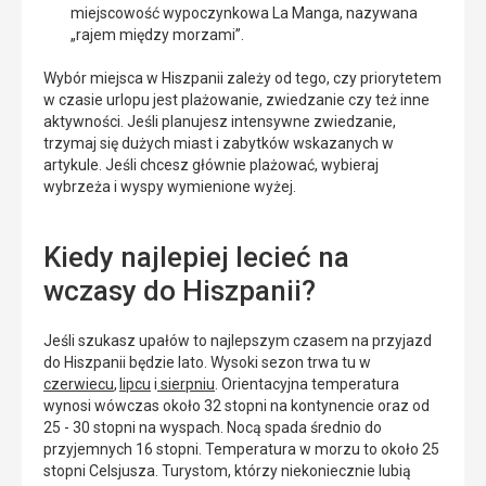
miejscowość wypoczynkowa La Manga, nazywana
„rajem między morzami”.
Wybór miejsca w Hiszpanii zależy od tego, czy priorytetem
w czasie urlopu jest plażowanie, zwiedzanie czy też inne
aktywności. Jeśli planujesz intensywne zwiedzanie,
trzymaj się dużych miast i zabytków wskazanych w
artykule. Jeśli chcesz głównie plażować, wybieraj
wybrzeża i wyspy wymienione wyżej.
Kiedy najlepiej lecieć na
wczasy do Hiszpanii?
Jeśli szukasz upałów to najlepszym czasem na przyjazd
do Hiszpanii będzie lato. Wysoki sezon trwa tu w
czerwiecu
,
lipcu
i
sierpniu
. Orientacyjna temperatura
wynosi wówczas około 32 stopni na kontynencie oraz od
25 - 30 stopni na wyspach. Nocą spada średnio do
przyjemnych 16 stopni. Temperatura w morzu to około 25
stopni Celsjusza. Turystom, którzy niekoniecznie lubią