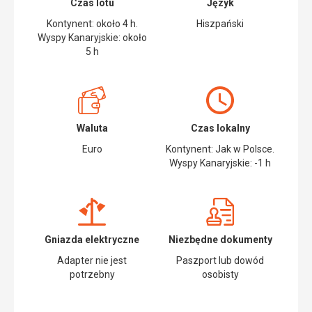
Czas lotu
Język
na
różnych
górze
sal,
Kontynent: około 4 h.
Hiszpański
z
w
Wyspy Kanaryjskie: około
widokiem
których
5 h
na
można
parkiet,
posłuchać
scenę
innych
lub
stylów
stanowisko
muzycznych.
Waluta
Czas lokalny
DJ-
a.
Euro
Kontynent: Jak w Polsce.
Życie
Wyspy Kanaryjskie: -1 h
nocne
Życie
nocne
Gniazda elektryczne
Niezbędne dokumenty
Adapter nie jest
Paszport lub dowód
potrzebny
osobisty