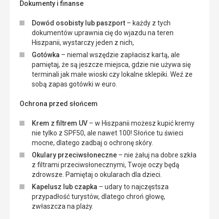
Dokumenty i finanse
Dowód osobisty lub paszport
– każdy z tych
dokumentów uprawnia cię do wjazdu na teren
Hiszpanii, wystarczy jeden z nich,
Gotówka
– niemal wszędzie zapłacisz kartą, ale
pamiętaj, że są jeszcze miejsca, gdzie nie używa się
terminali jak małe wioski czy lokalne sklepiki. Weź ze
sobą zapas gotówki w euro.
Ochrona przed słońcem
Krem z filtrem UV
– w Hiszpanii możesz kupić kremy
nie tylko z SPF50, ale nawet 100! Słońce tu świeci
mocne, dlatego zadbaj o ochronę skóry.
Okulary przeciwsłoneczne
– nie żałuj na dobre szkła
z filtrami przeciwsłonecznymi, Twoje oczy będą
zdrowsze. Pamiętaj o okularach dla dzieci.
Kapelusz lub czapka
– udary to najczęstsza
przypadłość turystów, dlatego chroń głowę,
zwłaszcza na plaży.