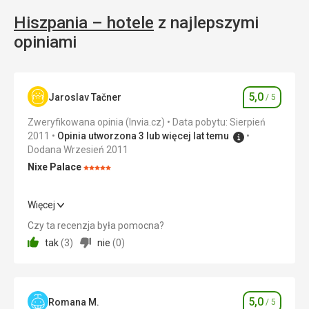
Hiszpania – hotele
z najlepszymi
opiniami
5,0
Jaroslav Tačner
/ 5
Ocena
Zweryfikowana opinia (Invia.cz)
Data pobytu: Sierpień
2011
Opinia utworzona 3 lub więcej lat temu
Dodana Wrzesień 2011
Nixe Palace
Ocena:
5/5
Więcej
Cena
5,0
/ 5
Czy ta recenzja była pomocna?
tak
(
3
)
nie
(
0
)
Plaża
Korzystaliśmy z przestrzeni przeznaczonych przez hotel.
Wyżywienie
5,0
Romana M.
/ 5
Ocena
Skorzystaliśmy tylko ze śniadania, które było klasyczne i