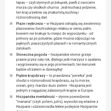
tapas – czyli słynnych przekąsek, paelli z owocami
morza czy słodkich churros. Jeśli kochasz jedzenie,
ten kraj urzeknie cię znakomitą kuchnią i
różnorodnością dań.
Plaże i wybrzeża –
w Hiszpanii odnajdą się zwolennicy
plażowania i beztroskiego relaksu w cieniu palm,
bowiem nie brakuje tu miejsc do wypoczynku - od
północy aż po południe, gdzie można odpocząć na
pięknych, piaszczystych plażach i w romantycznych
zatokach.
Słoneczna pogoda
– hiszpańskie słońce grzeje
prawie przez cały rok, dlatego jeśli marzysz o opalaniu
i wygrzewaniu się w jego promieniach, ten kierunek
będzie strzałem w dziesiątkę!
Piękne krajobrazy –
to prawdziwa "perełka" jeśli
chodzi o różnorodność krajobrazu, są tu morze,
ocean, góry i bardzo dużo zieleni - Hiszpania jest
jednym z najgęściej zalesionych krajów w Europie.
Hiszpańska mentalność –
słynne powiedzenie
"manana" (czyli: potem, jutro), wywodzi się właśnie z
Hiszpanii i odzwierciedla lekkie podejście Hiszpanów