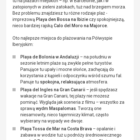
tu na plażach miejskich – np. w Barcelonie, jak i w
zatopionych w zieleni zatokach, tuż nad brzegiem morza.
Bez problemu znajdziesz tu różne rodzaje plaż -
imprezową
Playa den Bossa na Ibizie
czy spokojniejszą,
nieco bardziej rajską
Calo del Moro na Majorce.
Oto najlepsze miejsca do plażowania na Półwyspie
Iberyjskim:
Playa de Bolonia w Andaluzji
– na południu w
sezonie letnim plaże są zwykle pełne turystów.
Panujące tu upały i mocne słońce, zachęcają do
korzystania z kąpieli i odpoczynku wśród szumu fal.
Panuje tu
spokojna, relaksująca
atmosfera.
Playa del Ingles na Gran Canarii
– jeśli spędzasz
wakacje na Gran Canarii, tej plaży nie możesz
pominąć. Wygląda jak sceneria z filmu – wszystko za
sprawą
wydm Maspalomas
. Tworzą one
niesamowity, nieco tajemniczy klimat, często
wybierany na wypady we dwoje.
Playa Tossa de Mar
na Costa Brava
– opalanie i
zabawa w wodzie tuż u podnóży średniowiecznego