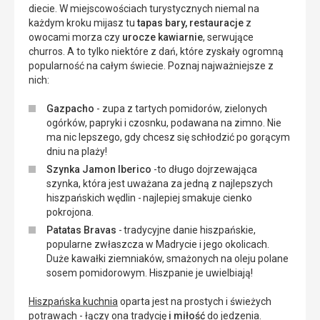
diecie. W miejscowościach turystycznych niemal na
każdym kroku mijasz tu
tapas bary, restauracje
z
owocami morza czy
urocze kawiarnie
, serwujące
churros. A to tylko niektóre z dań, które zyskały ogromną
popularność na całym świecie. Poznaj najważniejsze z
nich:
Gazpacho
- zupa z tartych pomidorów, zielonych
ogórków, papryki i czosnku, podawana na zimno. Nie
ma nic lepszego, gdy chcesz się schłodzić po gorącym
dniu na plaży!
Szynka Jamon Iberico
-to długo dojrzewająca
szynka, która jest uważana za jedną z najlepszych
hiszpańskich wędlin - najlepiej smakuje cienko
pokrojona.
Patatas Bravas
- tradycyjne danie hiszpańskie,
popularne zwłaszcza w Madrycie i jego okolicach.
Duże kawałki ziemniaków, smażonych na oleju polane
sosem pomidorowym. Hiszpanie je uwielbiają!
Hiszpańska kuchnia
oparta jest na prostych i świeżych
potrawach - łączy ona tradycję
i miłość
do jedzenia.