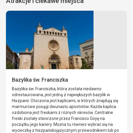
Atrakcje i ciekawe miejsca
Klub
Club
Amnezja
Pacha
Amnesia
Pacha
Club
to
to
klub
klub
nocny
nocny
położony
położony
na
Bazylika św. Franciszka
w
Ibizie.
San
Bazylika św. Franciszka, która została niedawno
Antonio.
Został
odrestaurowana, jest jedną z największych bazylik w
otwarty
Hiszpanii. Otoczona jest kaplicami, w których znajdują się
Amnezja
w
marmurowe posągi dwunastu apostołów. Każda kaplica
podąża
1973
ozdobiona jest freskami z różnych okresów. Centralne
za
roku,
freski zostały stworzone przez Francisco Goyę na
najnowszymi
a
początku jego kariery. Można tu również wybrać się na
trendami
w
wycieczkę z hiszpańskojęzycznym przewodnikiem lub po