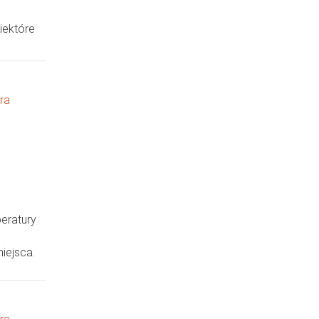
iektóre
ra
eratury
iejsca.