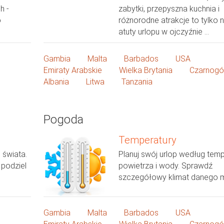
h -
zabytki, przepyszna kuchnia i
o
różnorodne atrakcje to tylko n
atuty urlopu w ojczyźnie ...
Gambia
Malta
Barbados
USA
Emiraty Arabskie
Wielka Brytania
Czarnogó
Albania
Litwa
Tanzania
Pogoda
Temperatury
 świata.
Planuj swój urlop według temp
 podziel
powietrza i wody. Sprawdź
szczegółowy klimat danego m
Gambia
Malta
Barbados
USA