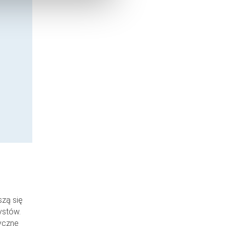
szą się
ystów.
yczne