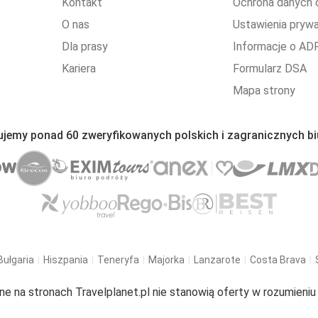
Kontakt
Ochrona danych
O nas
Ustawienia pryw
Dla prasy
Informacje o AD
Kariera
Formularz DSA
Mapa strony
ujemy ponad 60 zweryfikowanych polskich i zagranicznych bi
Bułgaria
Hiszpania
Teneryfa
Majorka
Lanzarote
Costa Brava
ne na stronach Travelplanet.pl nie stanowią oferty w rozumieni