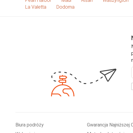
Pearl Harbor
Maui
Risan
Waszyngton
La Valetta
Dodoma
e
Biura podróży
Gwarancja Najniższej 