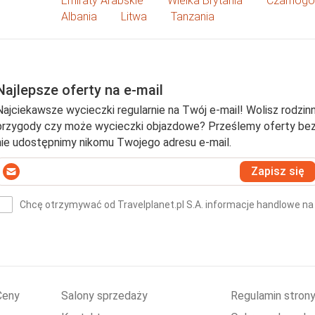
Emiraty Arabskie
Wielka Brytania
Czarnogó
Albania
Litwa
Tanzania
Najlepsze oferty na e-mail
Najciekawsze wycieczki regularnie na Twój e-mail! Wolisz rodzinn
przygody czy może wycieczki objazdowe? Prześlemy oferty bezpo
nie udostępnimy nikomu Twojego adresu e-mail.
Wprowadź
Zapisz się
swój
-
Chcę otrzymywać od Travelplanet.pl S.A. informacje handlowe na
mail
(wymagane)
*
Ceny
Salony sprzedaży
Regulamin stron