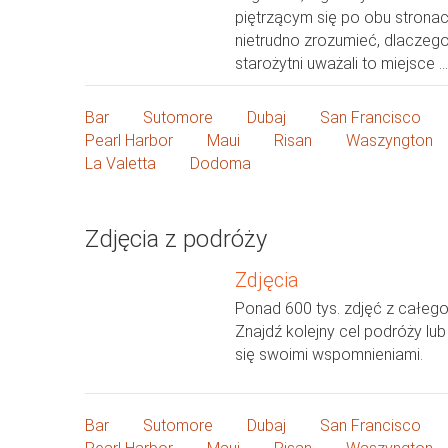
piętrzącym się po obu stronac
nietrudno zrozumieć, dlaczeg
starożytni uważali to miejsce ...
Bar
Sutomore
Dubaj
San Francisco
Pearl Harbor
Maui
Risan
Waszyngton
La Valetta
Dodoma
Zdjęcia z podróży
Zdjęcia
Ponad 600 tys. zdjęć z całego
Znajdź kolejny cel podróży lub
się swoimi wspomnieniami.
Bar
Sutomore
Dubaj
San Francisco