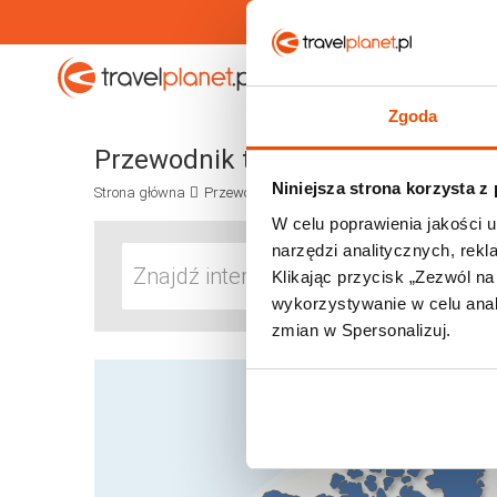
Travelplanet.pl
Wakacje
Zgoda
Przewodnik turystyczny po świec
Niniejsza strona korzysta z
Strona główna
Przewodnik
W celu poprawienia jakości u
narzędzi analitycznych, rek
Klikając przycisk „Zezwól n
wykorzystywanie w celu anali
zmian w Spersonalizuj.