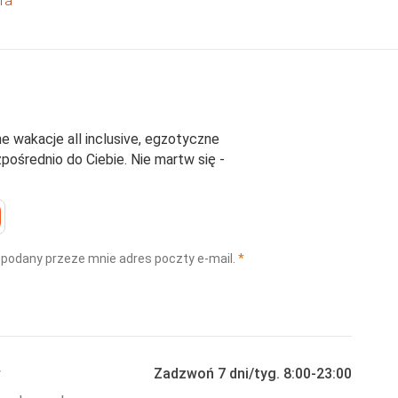
ra
e wakacje all inclusive, egzotyczne
średnio do Ciebie. Nie martw się -
(wymagane)
 podany przeze mnie adres poczty e-mail.
*
y
Zadzwoń 7 dni/tyg. 8:00-23:00