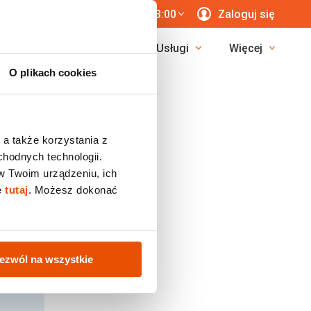
 771 76 55
7 dni/tyg. 8:00-23:00
Zaloguj się
erunki
Egzotyka
Usługi
Więcej
O plikach cookies
 a także korzystania z
chodnych technologii.
w Twoim urządzeniu, ich
ę
tutaj
. Możesz dokonać
ezwól na wszystkie