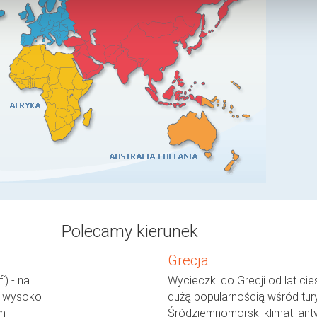
Polecamy kierunek
Grecja
í) - na
Wycieczki do Grecji od lat cie
e wysoko
dużą popularnością wśród tur
m
Śródziemnomorski klimat, ant