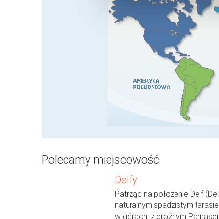
Polecamy miejscowość
Delfy
Patrząc na położenie Delf (Delf
naturalnym spadzistym tarasi
w górach, z groźnym Parnase