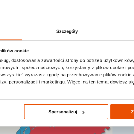
Zadzwoń +48 71
Last Minute
Lato 2026
Promocje
Ki
Szczegóły
ie
 plików cookie
sług, dostosowania zawartości strony do potrzeb użytkowników,
lamowych i społecznościowych, korzystamy z plików cookie i po
Szukaj
a wszystkie" wyrażasz zgodę na przechowywanie plików cookie 
zy, personalizacji i marketingu. Więcej na ten temat dowiesz si
Spersonalizuj
Z