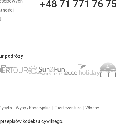
+48 71 771 76 75
 osobowych
atności
R
ur podróży
Sycylia
Wyspy Kanaryjskie
Fuerteventura
Włochy
u przepisów kodeksu cywilnego.