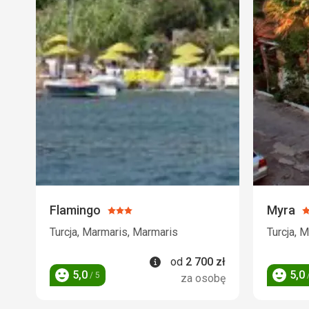
Flamingo
Myra
Ocena:
O
3/5
3
Turcja, Marmaris, Marmaris
Turcja, 
Informacje
od
2 700
zł
5,0
5,0
/ 5
/
za osobę
Ocena
Ocena