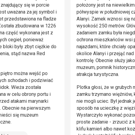
znajdujący się w porcie
położony jest na niewielkim
Jest uważana za jej symbol i
półwyspie w południowej c
et przedstawiona na fladze
Alanyi. Zamek wznosi się n
 Została zbudowana w 1226
wysokość 250 metrów. Gł
rna część wykonana jest z
zadaniem zamku była nieg
ch cegieł, ponieważ
ochrona mieszkańców wsi 
 bloki były zbyt ciężkie do
najazdami, które chciały o
enia, stąd nazwa Red
okolice Alanyi i przejąć nad
kontrolę. Obecnie służy jako
muzeum, pomnik historyczn
 piętro można wejść po
atrakcja turystyczna.
ych schodach i podziwiać
idok. Wieża została
Plotka głosi, że w grubych 
a w celu obrony portu i
zamku trzymano więźniów, 
zed atakami marynarki
nie mogli uciec. Był jednak 
. Obecnie na pierwszym
sposób na ucieczkę z więzi
mieści się muzeum
Wystarczyło wykonać pozo
iczne.
proste zadanie - zrzucić z 
klifu kamień albo nawet koz