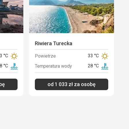
Riwiera Turecka
3 °C
33 °C
Powietrze
8 °C
28 °C
Temperatura wody
bę
od
1 033
zł
za osobę