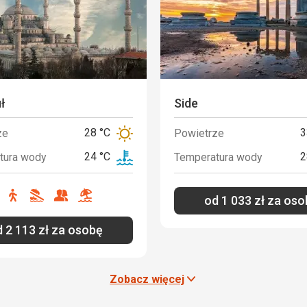
ł
Side
28 °C
3
ze
Powietrze
24 °C
2
tura wody
Temperatura wody
ce
zakupy
turystyka
bez
nadaje
plażowanie
od
1 033
zł
za oso
no
Ano
Ano
Ano
Ano
czone
plaży
się
dla
d
2 113
zł
za osobę
grup
Zobacz więcej