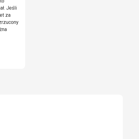
 to
ał. Jeśli
et za
 zrzucony
żna