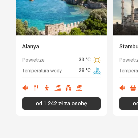
Alanya
Stambu
33 °C
Powietrze
Powietr
28 °C
Temperatura wody
Tempera
miejsce
restauracja
turystyka
plaża
odpowiedni
plażowanie
miejs
Ano
Ano
Ano
Ano
Ano
Ano
Ano
A
zatłoczone
piaskowa
dla
zatło
par
od
1 242
zł
za osobę
o