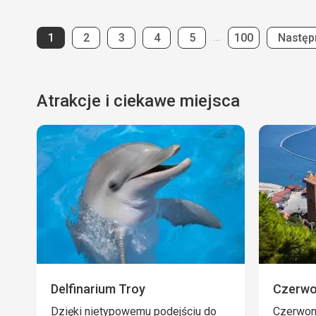
Strona
Strona
Strona
Strona
Strona
Strona
…
1
2
3
4
5
100
Następ
Atrakcje i ciekawe miejsca
Delfinarium Troy
Czerwo
Dzięki nietypowemu podejściu do
Czerwona