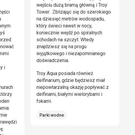
wejściu dużą bramą główną i Troy
zęści
Tower. Zbliżając się do szerokiego
a
na dziesięć metrów wodospadu,
ównym
który świeci nawet w nocy,
dyś
koniecznie wejdź po spiralnych
przed
schodach na szczyt. Wtedy
panować
znajdziesz się na progu
 nimi
wyjątkowego i niezapomnianego
doświadczenia.
y i
Troy Aqua posiada również
delfinarium, gdzie będziesz miał
murach
niepowtarzalną okazję popływać z
którzy
delfinami, białymi wielorybami i
jeden
fokami.
enia.
rnie
Parki wodne
krawędzi
ę.