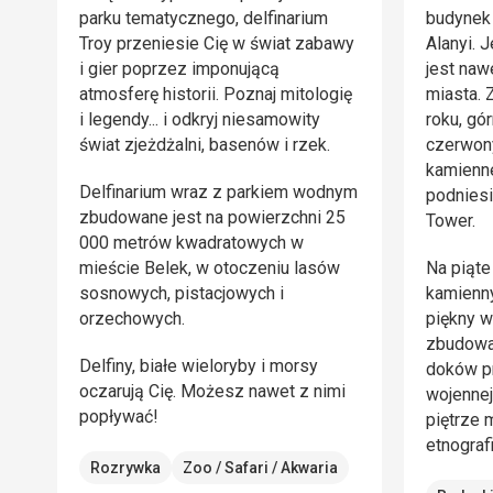
parku tematycznego, delfinarium
budynek 
Troy przeniesie Cię w świat zabawy
Alanyi. 
i gier poprzez imponującą
jest naw
atmosferę historii. Poznaj mitologię
miasta.
i legendy... i odkryj niesamowity
roku, gó
świat zjeżdżalni, basenów i rzek.
czerwony
kamienne
Delfinarium wraz z parkiem wodnym
podniesi
zbudowane jest na powierzchni 25
Tower.
000 metrów kwadratowych w
mieście Belek, w otoczeniu lasów
Na piąte
sosnowych, pistacjowych i
kamienn
orzechowych.
piękny w
zbudowan
Delfiny, białe wieloryby i morsy
doków pr
oczarują Cię. Możesz nawet z nimi
wojennej
popływać!
piętrze 
etnograf
Rozrywka
Zoo / Safari / Akwaria