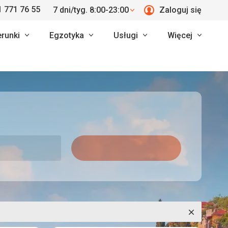
 771 76 55
7 dni/tyg. 8:00-23:00
Zaloguj się
erunki
Egzotyka
Usługi
Więcej
Zamknij