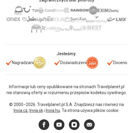
zagranicznych biur podróży
Jesteśmy:
Nagradzani
Doświadczeni
Doceniani
Informacje lub ceny opublikowane na stronach Travelplanet.pl
nie stanowią oferty w rozumieniu przepisów kodeksu cywilnego.
© 2000–2026. Travelplanet.pl S.A. Znajdziesz nas również na
Invia.cz
,
Invia.sk
i
Invia.hu
. Ta strona używa plików cookie.
Facebook
YouTube
Instagram
E-