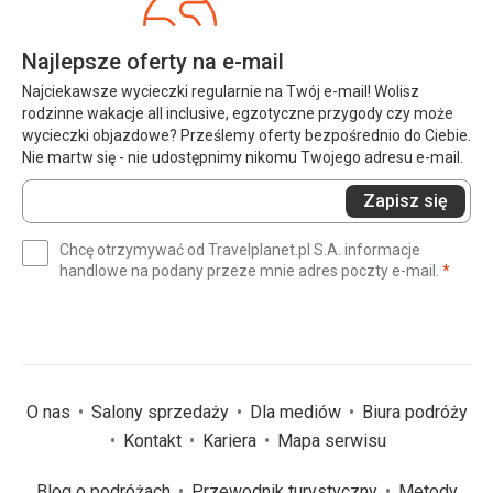
Najlepsze oferty na e-mail
Najciekawsze wycieczki regularnie na Twój e-mail! Wolisz
rodzinne wakacje all inclusive, egzotyczne przygody czy może
wycieczki objazdowe? Prześlemy oferty bezpośrednio do Ciebie.
Nie martw się - nie udostępnimy nikomu Twojego adresu e-mail.
Wprowadź
Zapisz się
swój
e-
Chcę otrzymywać od Travelplanet.pl S.A. informacje
mail
(wym
handlowe na podany przeze mnie adres poczty e-mail.
*
(wymagane)
*
O nas
Salony sprzedaży
Dla mediów
Biura podróży
Kontakt
Kariera
Mapa serwisu
Blog o podróżach
Przewodnik turystyczny
Metody