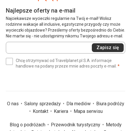
Najlepsze oferty na e-mail
Najciekawsze wycieczki regularnie na Twój e-mail! Wolisz
rodzinne wakacje all inclusive, egzotyczne przygody czy może
wycieczki objazdowe? Prześlemy oferty bezpośrednio do Ciebie.
Nie martw się - nie udostępnimy nikomu Twojego adresu e-mail.
Wprowadź
Zapisz się
swój
e-
Chcę otrzymywać od Travelplanet.pl S.A. informacje
mail
(wym
handlowe na podany przeze mnie adres poczty e-mail.
*
(wymagane)
*
O nas
Salony sprzedaży
Dla mediów
Biura podróży
Kontakt
Kariera
Mapa serwisu
Blog o podróżach
Przewodnik turystyczny
Metody