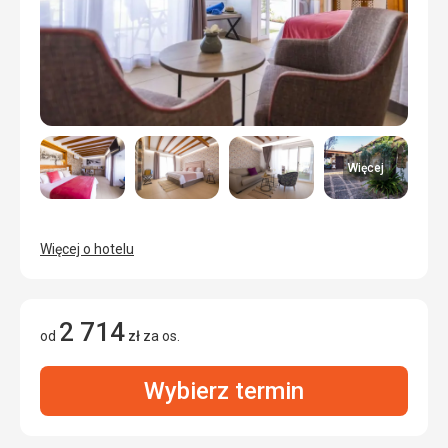
Więcej
Więcej o hotelu
2 714
od
zł
za os.
Wybierz termin