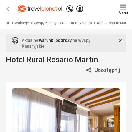
Zadzwoń
Zaloguj
Wstecz
+48
Menu
się
Travelplanet.pl
71
771
Wakacje
Wyspy Kanaryjskie
Fuerteventura
Rural Rosario Martin
76
70
Zamk
Aktualne
warunki podróży
na Wyspy
Kanaryjskie
Hotel Rural Rosario Martin
Udostępnij