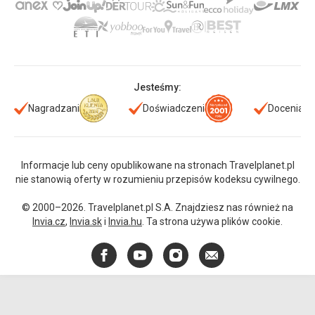
Jesteśmy:
Nagradzani
Doświadczeni
Doceniani
Informacje lub ceny opublikowane na stronach Travelplanet.pl
nie stanowią oferty w rozumieniu przepisów kodeksu cywilnego.
© 2000–2026. Travelplanet.pl S.A. Znajdziesz nas również na
Invia.cz
,
Invia.sk
i
Invia.hu
. Ta strona używa plików cookie.
Facebook
YouTube
Instagram
E-
mail