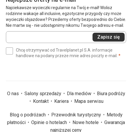
Najciekawsze wycieczki regularnie na Twój e-mail! Wolisz
rodzinne wakacje all inclusive, egzotyczne przygody czy może
wycieczki objazdowe? Prześlemy oferty bezpośrednio do Ciebie.
Nie martw się - nie udostępnimy nikomu Twojego adresu e-mail.
Wprowadź
Zapisz się
swój
e-
Chcę otrzymywać od Travelplanet.pl S.A. informacje
mail
(wym
handlowe na podany przeze mnie adres poczty e-mail.
*
(wymagane)
*
O nas
Salony sprzedaży
Dla mediów
Biura podróży
Kontakt
Kariera
Mapa serwisu
Blog o podróżach
Przewodnik turystyczny
Metody
płatności
Opinie o hotelach
Nowe hotele
Gwarancja
najniższej ceny