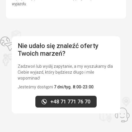
wyjazdu.
Nie udało się znaleźć oferty
Twoich marzeń?
Zadzwoń lub wyślij zapytanie, a my wyszukamy dla
Ciebie wyjazd, który będziesz długo i mile
wspominać!
Jesteśmy dostępni
7 dni/tyg. 8:00-23:00
.
+48 71 771 76 70