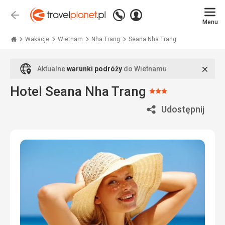
Zadzwoń
Zaloguj
Wstecz
+48
Menu
się
Travelplanet.pl
71
771
Wakacje
Wietnam
Nha Trang
Seana Nha Trang
76
70
Zamk
Aktualne
warunki podróży
do Wietnamu
Hotel Seana Nha Trang
Ocena:
3/5
Udostępnij