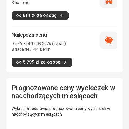
Tylko
Śniadanie
zakwatero
od
611
zł
za osobę
Najlepsza cena
Najlepsza
pn 7.9. - pt 18.09.2026 (12 dni)
cena
Śniadanie
/
Berlin
od
5 799
zł
za osobę
Prognozowane ceny wycieczek w
nadchodzących miesiącach
Wykres przedstawia prognozowane ceny wycieczek w
nadchodzących miesiącach