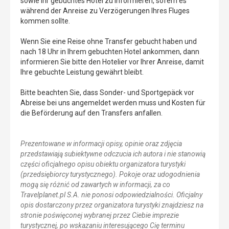
sowie Ihr gebuchtes Hotel zu informieren, sofern es
während der Anreise zu Verzögerungen Ihres Fluges
kommen sollte.
Wenn Sie eine Reise ohne Transfer gebucht haben und
nach 18 Uhr in Ihrem gebuchten Hotel ankommen, dann
informieren Sie bitte den Hotelier vor Ihrer Anreise, damit
Ihre gebuchte Leistung gewährt bleibt.
Bitte beachten Sie, dass Sonder- und Sportgepäck vor
Abreise bei uns angemeldet werden muss und Kosten für
die Beförderung auf den Transfers anfallen.
Prezentowane w informacji opisy, opinie oraz zdjęcia
przedstawiają subiektywne odczucia ich autora i nie stanowią
części oficjalnego opisu obiektu organizatora turystyki
(przedsiębiorcy turystycznego). Pokoje oraz udogodnienia
mogą się różnić od zawartych w informacji, za co
Travelplanet.pl S.A. nie ponosi odpowiedzialności. Oficjalny
opis dostarczony przez organizatora turystyki znajdziesz na
stronie poświęconej wybranej przez Ciebie imprezie
turystycznej, po wskazaniu interesującego Cię terminu