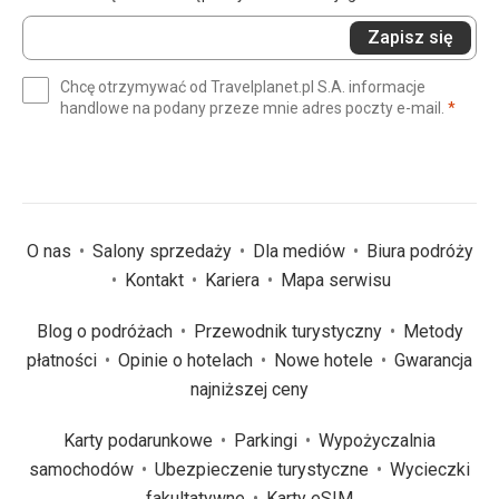
Wprowadź
Zapisz się
swój
e-
Chcę otrzymywać od Travelplanet.pl S.A. informacje
mail
(wym
handlowe na podany przeze mnie adres poczty e-mail.
*
(wymagane)
*
O nas
Salony sprzedaży
Dla mediów
Biura podróży
Kontakt
Kariera
Mapa serwisu
Blog o podróżach
Przewodnik turystyczny
Metody
płatności
Opinie o hotelach
Nowe hotele
Gwarancja
najniższej ceny
Karty podarunkowe
Parkingi
Wypożyczalnia
samochodów
Ubezpieczenie turystyczne
Wycieczki
fakultatywne
Karty eSIM