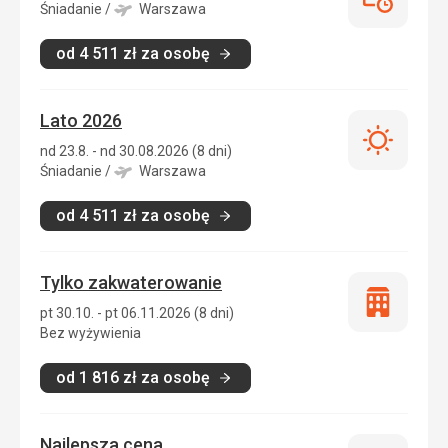
Last
Śniadanie
/
Warszawa
minute
od
4 511
zł
za osobę
Lato 2026
Lato
nd 23.8. - nd 30.08.2026 (8 dni)
2026
Śniadanie
/
Warszawa
od
4 511
zł
za osobę
Tylko zakwaterowanie
Tylko
pt 30.10. - pt 06.11.2026 (8 dni)
zakwatero
Bez wyżywienia
od
1 816
zł
za osobę
Najlepsza cena