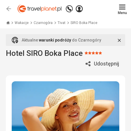
Zadzwoń
Zaloguj
Wstecz
+48
Menu
się
Travelplanet.pl
71
771
Wakacje
Czarnogóra
Tivat
SIRO Boka Place
76
70
Zamk
Aktualne
warunki podróży
do Czarnogóry
Hotel SIRO Boka Place
Ocena:
5/5
Udostępnij