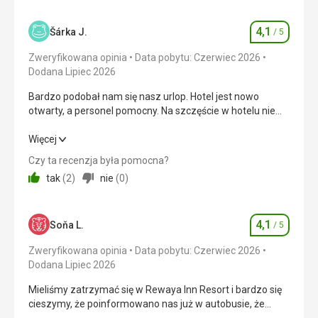
Zakwaterowanie
4,0
/ 5
Usługi
4,1
Okolica
3,0
/ 5
Wszystko było w porządku
Šárka J.
/ 5
Ocena
Ta recenzja została automatycznie
Zweryfikowana opinia
Data pobytu: Czerwiec 2026
Usługi
4,0
/ 5
przetłumaczona za pomocą Google Translate
Dodana Lipiec 2026
Cena
3,0
/ 5
Bardzo podobał nam się nasz urlop. Hotel jest nowo
otwarty, a personel pomocny. Na szczęście w hotelu nie
było miejscowych.
Plaża
Bardzo podobał nam się nasz urlop. Hotel jest nowo
Więcej
Wejście na plażę nie było zbyt przyjemne, trzeba było
otwarty, a personel pomocny. Na szczęście w hotelu nie
przejść spory kawałek, żeby choć trochę się odświeżyć.
Czy ta recenzja była pomocna?
było miejscowych.
tak
(
2
)
nie
(
0
)
Wyżywienie
Różnorodne, świetne
Wyżywienie
4,0
/ 5
Zakwaterowanie
4,1
Zakwaterowanie
4,0
/ 5
Soňa L.
/ 5
Ocena
Zadowolenie
Zweryfikowana opinia
Data pobytu: Czerwiec 2026
Usługi
Okolica
3,0
/ 5
Dodana Lipiec 2026
Dobrze, ale pokoje nie są często sprzątane. Poza tym OK.
Usługi
4,0
/ 5
Mieliśmy zatrzymać się w Rewaya Inn Resort i bardzo się
Ta recenzja została automatycznie przetłumaczona za
cieszymy, że poinformowano nas już w autobusie, że
pomocą Google Translate
Cena
4,0
/ 5