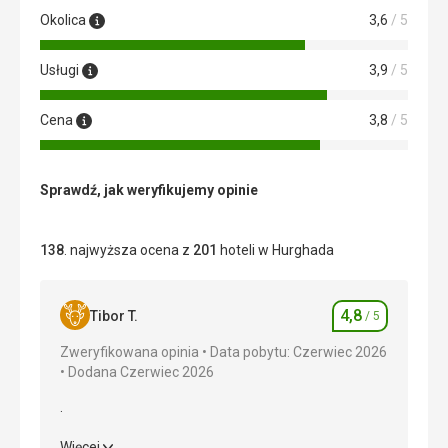
Okolica
3,6
/ 5
Usługi
3,9
/ 5
Cena
3,8
/ 5
Sprawdź, jak weryfikujemy opinie
138
. najwyższa ocena z
201
hoteli w Hurghada
4,8
Tibor T.
/ 5
Ocena
Zweryfikowana opinia
Data pobytu: Czerwiec 2026
Dodana Czerwiec 2026
.
.
Więcej