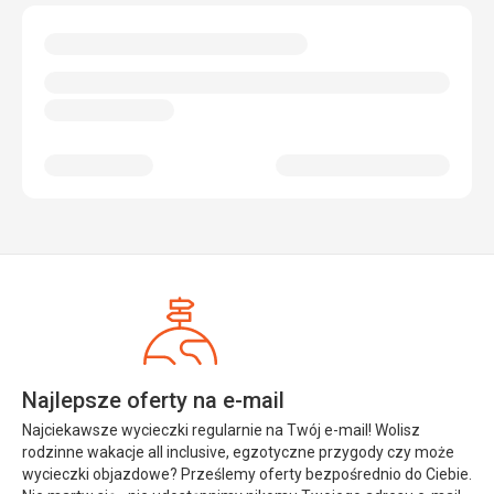
ręczniki, dzieciom smakowały słodycze, które były
dostępne w recepcji, każdego wieczoru można było
wybrać się do restauracji a&amp;#39;la carte z menu
tematycznym (japońska, chińska, włoska, meksykańska,
owoce morza) po wcześniejszej rezerwacji
Ta recenzja została automatycznie przetłumaczona za
pomocą Google Translate
Najlepsze oferty na e-mail
Najciekawsze wycieczki regularnie na Twój e-mail! Wolisz
rodzinne wakacje all inclusive, egzotyczne przygody czy może
wycieczki objazdowe? Prześlemy oferty bezpośrednio do Ciebie.