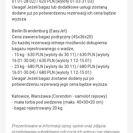
01.01-28.02) / 620 PLN (wyloty 01.03-31.03)
Uwaga! Jeżeli bagaż lub dodatkowe usługi zostaną
dodane już po potwierdzeniu rezerwacji ich cena będzie
wyższa.
Berlin Brandenburg (EasyJet)
Cena zawiera bagaż podręczny (45x36x20)
Do każdej rezerwacji istnieje możliwość dokupienia
bagażu rejestrowanego o wadze;
- 15 kg - 630 PLN (wyloty do 30.11) / 630 PLN (wyloty
16.01-30.04) / 630 PLN (wyloty 1.12-15.01)
- 23 kg - 680 PLN (wyloty do 30.11) / 680 PLN (wyloty
16.01-30.04) / 680 PLN (wyloty 1.12-15.01)
Uwaga! Jeżeli bagaż zostanie dodany już po
potwierdzeniu rezerwacji jego cena będzie wyższa.
Katowice, Warszawa (Corendon - samolot rejsowy)
- mała torba pod siedzenie (maks. 40×30×20 cm)
- bagaż rejestrowany 20 kg
Prezentowane w informacji opisy, opinie oraz zdjęcia
przedstawiają subiektywne odczucia ich autora i nie stanowią