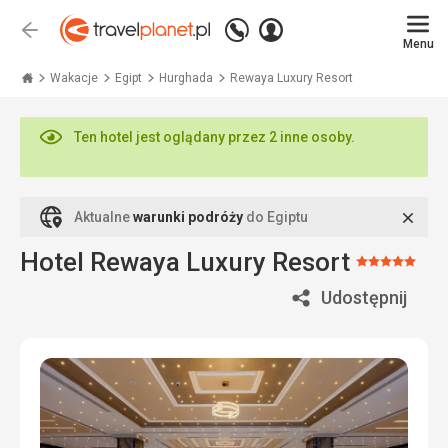
Zadzwoń
Zaloguj
Wstecz
+48
Menu
się
Travelplanet.pl
71
771
Wakacje
Egipt
Hurghada
Rewaya Luxury Resort
76
70
Ten hotel jest oglądany przez 2 inne osoby.
Zamk
Aktualne
warunki podróży
do Egiptu
Hotel Rewaya Luxury Resort
Ocena:
5/5
Udostępnij