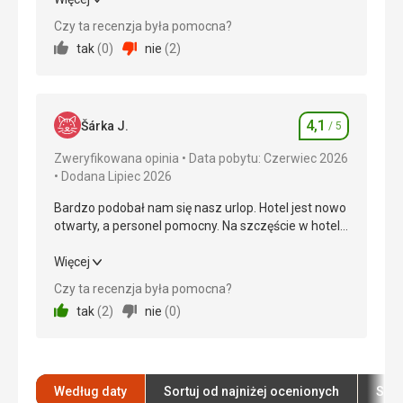
Czy ta recenzja była pomocna?
Wyżywienie
5,0
/ 5
tak
(
0
)
nie
(
2
)
Zakwaterowanie
4,0
/ 5
Okolica
5,0
/ 5
4,1
Šárka J.
/ 5
Ocena
Usługi
4,0
/ 5
Zweryfikowana opinia
Data pobytu: Czerwiec 2026
Dodana Lipiec 2026
Cena
5,0
/ 5
Bardzo podobał nam się nasz urlop. Hotel jest nowo
otwarty, a personel pomocny. Na szczęście w hotelu
Plaża
nie było miejscowych.
.
Bardzo podobał nam się nasz urlop. Hotel jest nowo
Więcej
Wyżywienie
otwarty, a personel pomocny. Na szczęście w hotelu
Czy ta recenzja była pomocna?
.
nie było miejscowych.
tak
(
2
)
nie
(
0
)
Zakwaterowanie
Wyżywienie
4,0
/ 5
.
Usługi
Zakwaterowanie
4,0
/ 5
.
Według daty
Sortuj od najniżej ocenionych
Sort