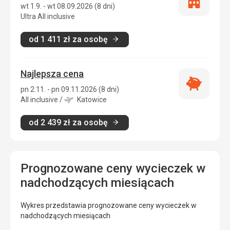
Tylko
wt 1.9. - wt 08.09.2026 (8 dni)
zakwatero
Ultra All inclusive
od
1 411
zł
za osobę
Najlepsza cena
Najlepsza
pn 2.11. - pn 09.11.2026 (8 dni)
cena
All inclusive
/
Katowice
od
2 439
zł
za osobę
Prognozowane ceny wycieczek w
nadchodzących miesiącach
Wykres przedstawia prognozowane ceny wycieczek w
nadchodzących miesiącach