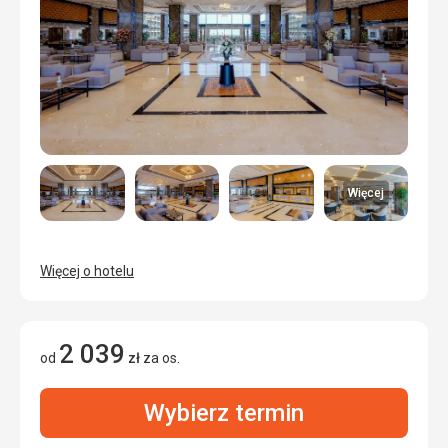
Więcej
Więcej o hotelu
2 039
od
zł
za os.
Wybierz termin