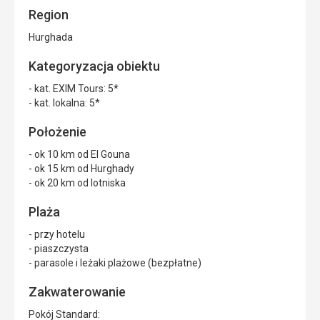
Region
Hurghada
Kategoryzacja obiektu
- kat. EXIM Tours: 5*
- kat. lokalna: 5*
Położenie
- ok 10 km od El Gouna
- ok 15 km od Hurghady
- ok 20 km od lotniska
Plaża
- przy hotelu
- piaszczysta
- parasole i leżaki plażowe (bezpłatne)
Zakwaterowanie
Pokój Standard: