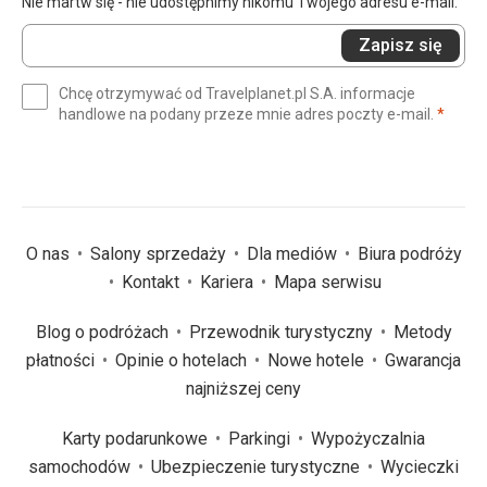
Nie martw się - nie udostępnimy nikomu Twojego adresu e-mail.
Wprowadź
Zapisz się
swój
e-
Chcę otrzymywać od Travelplanet.pl S.A. informacje
mail
(wym
handlowe na podany przeze mnie adres poczty e-mail.
*
(wymagane)
*
O nas
Salony sprzedaży
Dla mediów
Biura podróży
Kontakt
Kariera
Mapa serwisu
Blog o podróżach
Przewodnik turystyczny
Metody
płatności
Opinie o hotelach
Nowe hotele
Gwarancja
najniższej ceny
Karty podarunkowe
Parkingi
Wypożyczalnia
samochodów
Ubezpieczenie turystyczne
Wycieczki