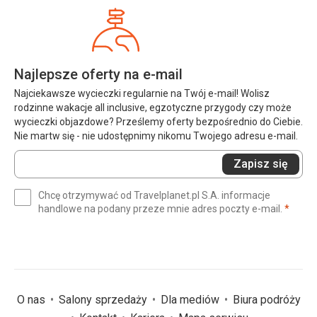
Najlepsze oferty na e-mail
Najciekawsze wycieczki regularnie na Twój e-mail! Wolisz
rodzinne wakacje all inclusive, egzotyczne przygody czy może
wycieczki objazdowe? Prześlemy oferty bezpośrednio do Ciebie.
Nie martw się - nie udostępnimy nikomu Twojego adresu e-mail.
Wprowadź
Zapisz się
swój
e-
Chcę otrzymywać od Travelplanet.pl S.A. informacje
mail
(wym
handlowe na podany przeze mnie adres poczty e-mail.
*
(wymagane)
*
O nas
Salony sprzedaży
Dla mediów
Biura podróży