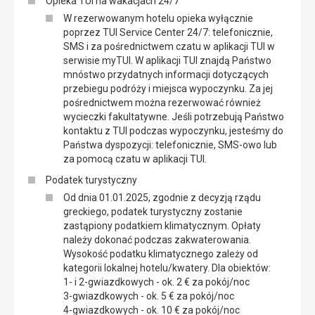
Opieka TUI na wakacjach 24/7
W rezerwowanym hotelu opieka wyłącznie
poprzez TUI Service Center 24/7: telefonicznie,
SMS i za pośrednictwem czatu w aplikacji TUI w
serwisie myTUI. W aplikacji TUI znajdą Państwo
mnóstwo przydatnych informacji dotyczących
przebiegu podróży i miejsca wypoczynku. Za jej
pośrednictwem można rezerwować również
wycieczki fakultatywne. Jeśli potrzebują Państwo
kontaktu z TUI podczas wypoczynku, jesteśmy do
Państwa dyspozycji: telefonicznie, SMS-owo lub
za pomocą czatu w aplikacji TUI.
Podatek turystyczny
Od dnia 01.01.2025, zgodnie z decyzją rządu
greckiego, podatek turystyczny zostanie
zastąpiony podatkiem klimatycznym. Opłaty
należy dokonać podczas zakwaterowania.
Wysokość podatku klimatycznego zależy od
kategorii lokalnej hotelu/kwatery. Dla obiektów:
1- i 2-gwiazdkowych - ok. 2 € za pokój/noc
3-gwiazdkowych - ok. 5 € za pokój/noc
4-gwiazdkowych - ok. 10 € za pokój/noc