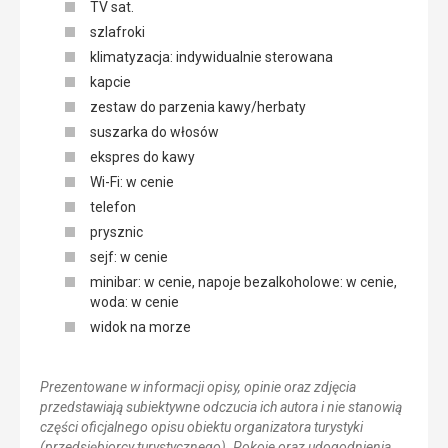
TV sat.
szlafroki
klimatyzacja: indywidualnie sterowana
kapcie
zestaw do parzenia kawy/herbaty
suszarka do włosów
ekspres do kawy
Wi-Fi: w cenie
telefon
prysznic
sejf: w cenie
minibar: w cenie, napoje bezalkoholowe: w cenie,
woda: w cenie
widok na morze
Prezentowane w informacji opisy, opinie oraz zdjęcia
przedstawiają subiektywne odczucia ich autora i nie stanowią
części oficjalnego opisu obiektu organizatora turystyki
(przedsiębiorcy turystycznego). Pokoje oraz udogodnienia