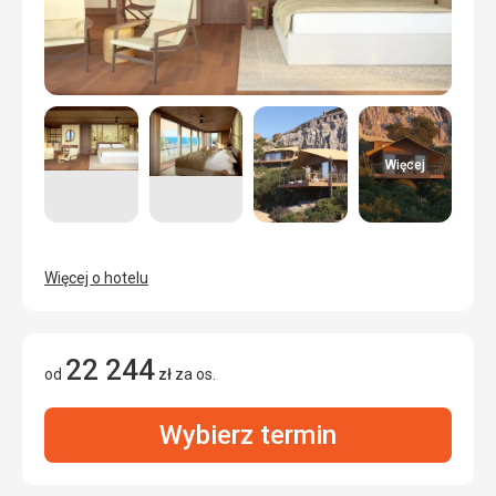
Więcej
Więcej o hotelu
22 244
od
zł
za os.
Wybierz termin