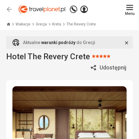
Zadzwoń
Zaloguj
Wstecz
+48
Menu
się
Travelplanet.pl
71
771
Wakacje
Grecja
Kreta
The Revery Crete
76
70
Zamk
Aktualne
warunki podróży
do Grecji
Hotel The Revery Crete
Ocena:
5/5
Udostępnij