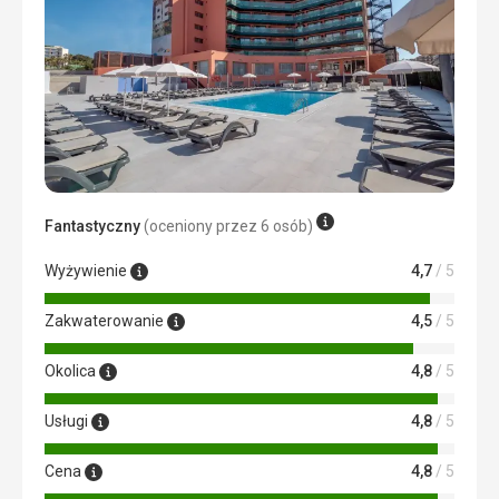
potrzebowaliśmy.
Ta recenzja została automatycznie przetłumaczona za
pomocą Google Translate
Fantastyczny
(oceniony przez 6 osób)
Wyżywienie
4,7
/ 5
Zakwaterowanie
4,5
/ 5
Okolica
4,8
/ 5
Usługi
4,8
/ 5
Cena
4,8
/ 5