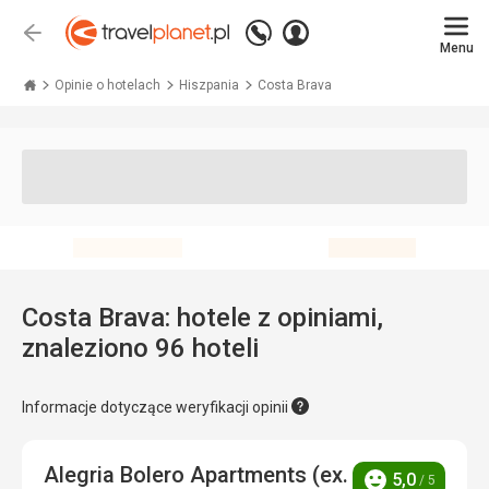
Zadzwoń
Zaloguj
Wstecz
+48 71 771 76 55
Menu
się
Travelplanet.pl
Opinie o hotelach
Hiszpania
Costa Brava
Costa Brava: hotele z opiniami,
znaleziono 96 hoteli
Informacje dotyczące weryfikacji opinii
Alegria Bolero Apartments (ex.
5,0
/ 5