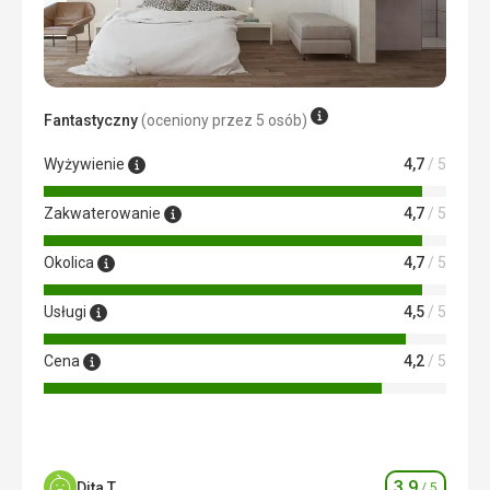
Fantastyczny
(oceniony przez 5 osób)
Wyżywienie
4,7
/ 5
Zakwaterowanie
4,7
/ 5
Okolica
4,7
/ 5
Usługi
4,5
/ 5
Cena
4,2
/ 5
3,9
Dita T.
/ 5