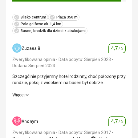
Blisko centrum
Plaża 350 m
Pole golfowe ok. 1,4 km
Basen, brodzik dla dzieci z atrakcjami
4,7
Zuzana B.
/ 5
Ocena
Zweryfikowana opinia
Data pobytu: Sierpień 2023
Dodana Sierpień 2023
Szczególnie przyjemny hotel rodzinny, choć położony przy
rondzie, pokój z widokiem na basen był dobrze
dźwiękoszczelny. Pomocny uśmiechnięty personel, czysto.
Szczególnie przyjemny hotel rodzinny, choć położony przy
Więcej
rondzie, pokój z widokiem na basen był dobrze
dźwiękoszczelny. Pomocny uśmiechnięty personel, czysto.
Wyżywienie
4,0
/ 5
4,7
Anonym
/ 5
Ocena
Zakwaterowanie
4,0
/ 5
Zweryfikowana opinia
Data pobytu: Sierpień 2017