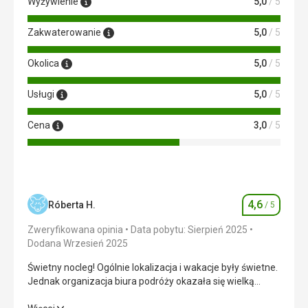
Wyżywienie
5,0
/ 5
Zakwaterowanie
5,0
/ 5
Okolica
5,0
/ 5
Usługi
5,0
/ 5
Cena
3,0
/ 5
4,6
Róberta H.
/ 5
Ocena
Zweryfikowana opinia
Data pobytu: Sierpień 2025
Dodana Wrzesień 2025
Świetny nocleg! Ogólnie lokalizacja i wakacje były świetne.
Jednak organizacja biura podróży okazała się wielką
porażką. Może warto rozważyć zakończenie współpracy z