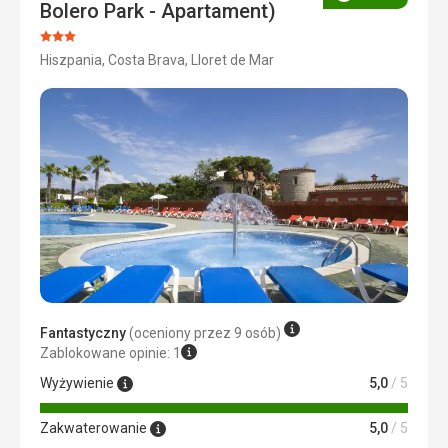
Ocena
Bolero Park - Apartament)
Ocena:
Hiszpania, Costa Brava, Lloret de Mar
3/5
Fantastyczny
(oceniony przez 9 osób)
Zablokowane opinie: 1
Wyżywienie
5,0
/ 5
Zakwaterowanie
5,0
/ 5