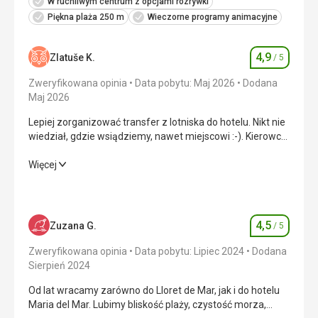
W ruchliwym centrum z opcjami rozrywki
Piękna plaża 250 m
Wieczorne programy animacyjne
4,9
Zlatuše K.
/ 5
Ocena
Zweryfikowana opinia
Data pobytu: Maj 2026
Dodana
Maj 2026
Lepiej zorganizować transfer z lotniska do hotelu. Nikt nie
wiedział, gdzie wsiądziemy, nawet miejscowi :-). Kierowca
wysadził nas w połowie drogi, mówiąc: „Wasz hotel jest
tam, nad morzem”. Musieliśmy znaleźć hotel za pomocą
Lepiej zorganizować transfer z lotniska do hotelu. Nikt nie
Więcej
nawigacji, a znajdował się on po drugiej stronie, 15 minut
wiedział, gdzie wsiądziemy, nawet miejscowi :-). Kierowca
od miejsca wysadzania.
wysadził nas w połowie drogi, mówiąc: „Wasz hotel jest
tam, nad morzem”. Musieliśmy znaleźć hotel za pomocą
nawigacji, a znajdował się on po drugiej stronie, 15 minut
4,5
Zuzana G.
/ 5
Ocena
od miejsca wysadzania.
Zweryfikowana opinia
Data pobytu: Lipiec 2024
Dodana
Wyżywienie
5,0
/ 5
Sierpień 2024
Od lat wracamy zarówno do Lloret de Mar, jak i do hotelu
Zakwaterowanie
5,0
/ 5
Maria del Mar. Lubimy bliskość plaży, czystość morza,