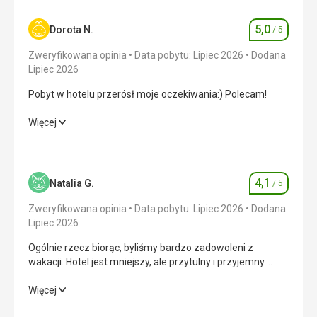
Usługi
Pomocna recepcja.
5,0
Dorota N.
/ 5
Ocena
Ta recenzja została automatycznie przetłumaczona za
Zweryfikowana opinia
Data pobytu: Lipiec 2026
Dodana
pomocą Google Translate
Lipiec 2026
Pobyt w hotelu przerósł moje oczekiwania:) Polecam!
Pobyt w hotelu przerósł moje oczekiwania:) Polecam!
Więcej
Wyżywienie
5,0
/ 5
Zakwaterowanie
5,0
/ 5
4,1
Natalia G.
/ 5
Ocena
Okolica
5,0
/ 5
Zweryfikowana opinia
Data pobytu: Lipiec 2026
Dodana
Lipiec 2026
Usługi
5,0
/ 5
Ogólnie rzecz biorąc, byliśmy bardzo zadowoleni z
wakacji. Hotel jest mniejszy, ale przytulny i przyjemny.
Cena
5,0
/ 5
Największym przeżyciem była piękna Tossa de Mar, piękne
morze i zabytkowa twierdza tuż przy plaży. Chcielibyśmy
Ogólnie rzecz biorąc, byliśmy bardzo zadowoleni z
Więcej
wrócić do tego miasta ponownie.
wakacji. Hotel jest mniejszy, ale przytulny i przyjemny.
Plaża