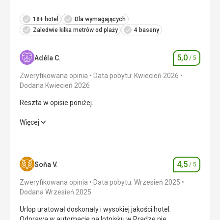
18+ hotel
Dla wymagających
Zaledwie kilka metrów od plaży
4 baseny
5,0
Adéla C.
/ 5
Ocena
Zweryfikowana opinia
Data pobytu: Kwiecień 2026
Dodana Kwiecień 2026
Reszta w opisie poniżej.
Reszta w opisie poniżej.
Więcej
Wyżywienie
5,0
/ 5
Zakwaterowanie
5,0
/ 5
4,5
Soňa V.
/ 5
Ocena
Okolica
5,0
/ 5
Zweryfikowana opinia
Data pobytu: Wrzesień 2025
Dodana Wrzesień 2025
Usługi
5,0
/ 5
Urlop uratował doskonały i wysokiej jakości hotel.
Odprawa w automacie na lotnisku w Pradze nie