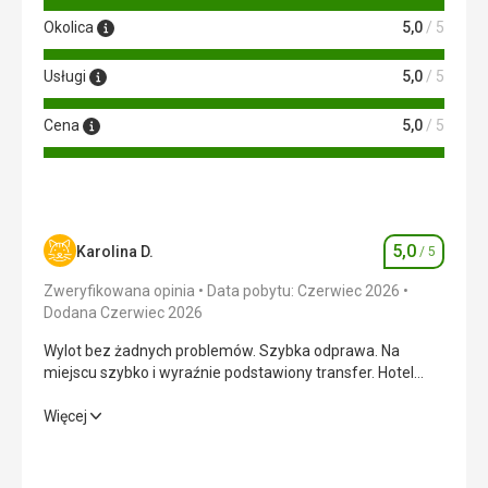
Okolica
5,0
/ 5
Usługi
5,0
/ 5
Cena
5,0
/ 5
5,0
Karolina D.
/ 5
Ocena
Zweryfikowana opinia
Data pobytu: Czerwiec 2026
Dodana Czerwiec 2026
Wylot bez żadnych problemów. Szybka odprawa. Na
miejscu szybko i wyraźnie podstawiony transfer. Hotel
choć po ponad połowie negatywnych opinii bardzo
pozytywnie zaskoczył. Super kontakt z recepcją, pokoje
Wylot bez żadnych problemów. Szybka odprawa. Na
Więcej
czyste i zadbane. Widok z balkonu na basen i całą plażę
miejscu szybko i wyraźnie podstawiony transfer. Hotel
loret de mar.
choć po ponad połowie negatywnych opinii bardzo
pozytywnie zaskoczył. Super kontakt z recepcją, pokoje