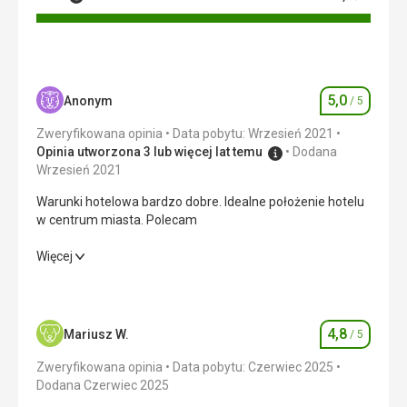
5,0
Anonym
/ 5
Ocena
Zweryfikowana opinia
Data pobytu: Wrzesień 2021
Opinia utworzona 3 lub więcej lat temu
Dodana
Wrzesień 2021
Warunki hotelowa bardzo dobre. Idealne położenie hotelu
w centrum miasta. Polecam
Warunki hotelowa bardzo dobre. Idealne położenie hotelu
Więcej
w centrum miasta. Polecam
Wyżywienie
5,0
/ 5
4,8
Mariusz W.
/ 5
Ocena
Zakwaterowanie
5,0
/ 5
Zweryfikowana opinia
Data pobytu: Czerwiec 2025
Okolica
5,0
/ 5
Dodana Czerwiec 2025