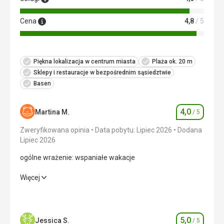
Cena
4,8
/ 5
Piękna lokalizacja w centrum miasta
Plaża ok. 20 m
Sklepy i restauracje w bezpośrednim sąsiedztwie
Basen
4,0
Martina M.
/ 5
Ocena
Zweryfikowana opinia
Data pobytu: Lipiec 2026
Dodana
Lipiec 2026
ogólne wrażenie: wspaniałe wakacje
ogólne wrażenie: wspaniałe wakacje
Więcej
Wyżywienie
4,0
/ 5
Zakwaterowanie
3,0
/ 5
5,0
Jessica S.
/ 5