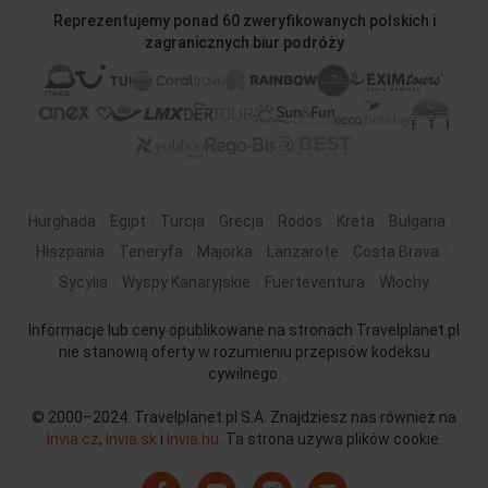
Reprezentujemy ponad 60 zweryfikowanych polskich i
zagranicznych biur podróży
Hurghada
Egipt
Turcja
Grecja
Rodos
Kreta
Bułgaria
Hiszpania
Teneryfa
Majorka
Lanzarote
Costa Brava
Sycylia
Wyspy Kanaryjskie
Fuerteventura
Włochy
Informacje lub ceny opublikowane na stronach Travelplanet.pl
nie stanowią oferty w rozumieniu przepisów kodeksu
cywilnego.
© 2000–2024. Travelplanet.pl S.A. Znajdziesz nas również na
Invia.cz
,
Invia.sk
i
Invia.hu
. Ta strona używa plików cookie.