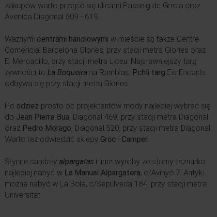
zakupów warto przejść się ulicami Passeig de Grrcia oraz
Avenida Diagonal 609 - 619.
Ważnymi
centrami handlowymi
w mieście są także Centre
Comericial Barcelona Glories, przy stacji metra Glories oraz
El Mercadillo, przy stacji metra Liceu. Najsławniejszy targ
żywności to
La Boqueira
na Ramblas.
Pchli targ
Eis Encants
odbywa się przy stacji metra Glories.
Po
odzież
prosto od projektantów mody najlepiej wybrać się
do
Jean Pierre Bua
, Diagonal 469, przy stacji metra Diagonal
oraz
Pedro Morago
, Diagonal 520, przy stacji metra Diagonal.
Warto też odwiedzić sklepy
Groc
i
Camper
.
Słynne sandały
alpargatas
i inne wyroby ze słomy i sznurka
najlepiej nabyć w
La Manual Alpargatera
, c/Avinyó 7. Antyki
można nabyć w La Bola, c/Sepúlveda 184, przy stacji metra
Universitat.