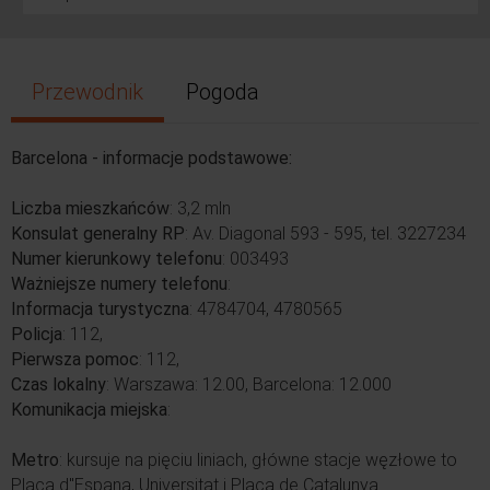
Przewodnik
Pogoda
Barcelona - informacje podstawowe:
Liczba mieszkańców
: 3,2 mln
Konsulat generalny RP
: Av. Diagonal 593 - 595, tel. 3227234
Numer kierunkowy telefonu
: 003493
Ważniejsze numery telefonu
:
Informacja turystyczna
: 4784704, 4780565
Policja
: 112,
Pierwsza pomoc
: 112,
Czas lokalny
: Warszawa: 12.00, Barcelona: 12.000
Komunikacja miejska
:
Metro
: kursuje na pięciu liniach, główne stacje węzłowe to
Plaça d''Espana, Universitat i Plaça de Catalunya