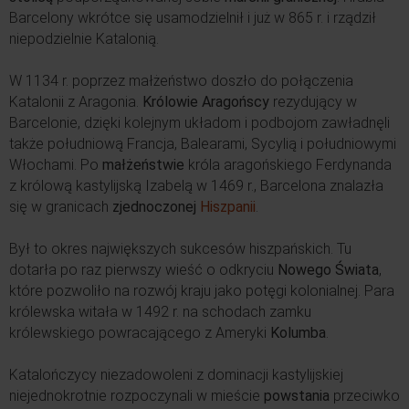
Barcelony wkrótce się usamodzielnił i już w 865 r. i rządził
niepodzielnie Katalonią.
W 1134 r. poprzez małżeństwo doszło do połączenia
Katalonii z Aragonia.
Królowie Aragońscy
rezydujący w
Barcelonie, dzięki kolejnym układom i podbojom zawładnęli
także południową Francja, Balearami, Sycylią i południowymi
Włochami. Po
małżeństwie
króla aragońskiego Ferdynanda
z królową kastylijską Izabelą w 1469 r., Barcelona znalazła
się w granicach
zjednoczonej
Hiszpanii
.
Był to okres największych sukcesów hiszpańskich. Tu
dotarła po raz pierwszy wieść o odkryciu
Nowego Świata
,
które pozwoliło na rozwój kraju jako potęgi kolonialnej. Para
królewska witała w 1492 r. na schodach zamku
królewskiego powracającego z Ameryki
Kolumba
.
Katalończycy niezadowoleni z dominacji kastylijskiej
niejednokrotnie rozpoczynali w mieście
powstania
przeciwko