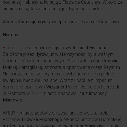
nocne są niebieskie, kursują z Plaça de Catalunya. W kolorze
niebieskim są także autobusy jeżdżące na lotnisko.
Adres informacji turystycznej
: Turismo, Plaça de Catalunya
Historia
Barcelona
jest jednym z najstarszych miast Hiszpanii.
Założona przez
Ilyrów
już w starożytności była ważnym
portem i ośrodkiem handlowym. Stanowiła kolejno
kolonię
fenicką, kartagińską, aż została opanowana przez
Rzymian
.
Na początku naszej ery miasto wzbogaciło się o piękne
świątynie, budowle i pałace. Wraz z upadkiem imperium
Barcelonę opanowali
Wizygoci
. Po ich klęsce pod Jerez de
la Frontiera w 711 r. miasto opanowali muzułmańscy
Maurowie
.
W 801 r. miasto zdobyły chrześcijańskie wojska króla
Franków,
Ludwika Pobożnego
. Władca ustanowił Barcelonę
stolicą
podporządkowanej sobie
marchii granicznej
. Hrabia