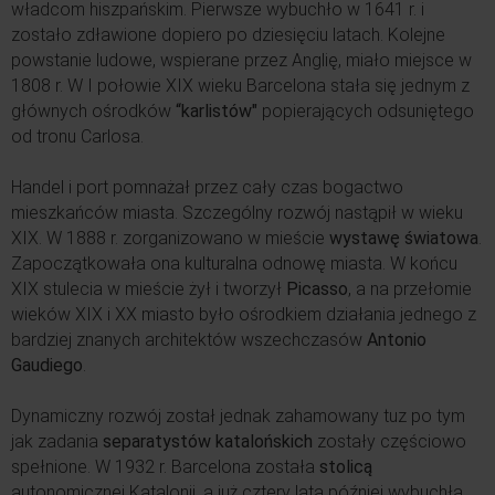
władcom hiszpańskim. Pierwsze wybuchło w 1641 r. i
zostało zdławione dopiero po dziesięciu latach. Kolejne
powstanie ludowe, wspierane przez Anglię, miało miejsce w
1808 r. W I połowie XIX wieku Barcelona stała się jednym z
głównych ośrodków
“karlistów"
popierających odsuniętego
od tronu Carlosa.
Handel i port pomnażał przez cały czas bogactwo
mieszkańców miasta. Szczególny rozwój nastąpił w wieku
XIX. W 1888 r. zorganizowano w mieście
wystawę światowa
.
Zapoczątkowała ona kulturalna odnowę miasta. W końcu
XIX stulecia w mieście żył i tworzył
Picasso
, a na przełomie
wieków XIX i XX miasto było ośrodkiem działania jednego z
bardziej znanych architektów wszechczasów
Antonio
Gaudiego
.
Dynamiczny rozwój został jednak zahamowany tuz po tym
jak zadania
separatystów katalońskich
zostały częściowo
spełnione. W 1932 r. Barcelona została
stolicą
autonomicznej Katalonii, a już cztery lata później wybuchła