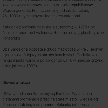
krwawa
wojna domowa
. Miasto poparło
republikanów
.
Wojska generała Franco zdobyły jednak Barcelonę
26.I.1939 r., tym samym kładąc kres autonomii.
Katalonia ponownie odzyskała
autonomię
w 1978 r. po
śmierci Franco i uchwaleniu w Hiszpanii nowej, pluralistycznej
konstytucji.
Dziś Barcelona pozostaje drugą metropolią w kraju i jednym
z jego najważniejszych
portów
handlowych. Dodatkowo
ranga miasta wzrosła po zorganizowaniu w mieście
igrzysk
olimpijskich
w 1992 r.
Główne atrakcje
Głównymi ulicami Barcelony są
Ramblas
. Wysadzana
platanami promenada przecina stare miasto i wiedzie od
Plaça de Catalunya do
pomnika Kolumba
(
Monument a