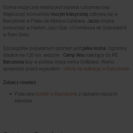
Scena muzyczna miasta jest barwna i urozmaicona.
Większość koncertów
muzyki klasycznej
odbywa się w
Barcelonie w Palau de Música Catalana.
Jazzu
można
posłuchać w Harlem Jazz Club, c/Comtessa de Sobradiel 8
w Barri Gntic.
Szczególnie popularnym sportem jest
piłka nożna
. Ogromny
stadion na 120 tys. widzów -
Camp Nou
należący do
FC
Barcelona
leży w pobliżu stacji metra Collblanc. Warto
sprawdzić przed wyjazdem -
oferty na wakacje w Barcelonie
.
Zobacz również:
Polecane
hotele w Barcelonie
z opiniami naszych
klientów