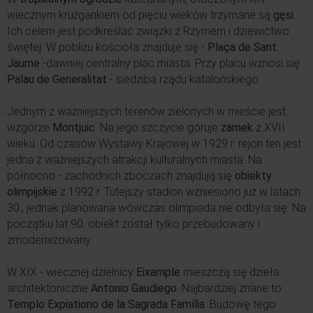
wiecznym krużgankiem od pięciu wieków trzymane są
gęsi
.
Ich celem jest podkreślać związki z Rzymem i dziewictwo
świętej. W pobliżu kościoła znajduje się -
Plaça de Sant
Jaume
-dawniej centralny plac miasta. Przy placu wznosi się
Palau de Generalitat
- siedziba rządu katalońskiego.
Jednym z ważniejszych terenów zielonych w mieście jest
wzgórze
Montjuic
. Na jego szczycie góruje
zamek
z XVII
wieku. Od czasów Wystawy Krajowej w 1929 r. rejon ten jest
jedna z ważniejszych atrakcji kulturalnych miasta. Na
północno - zachodnich zboczach znajdują się
obiekty
olimpijskie
z 1992 r. Tutejszy stadion wzniesiono już w latach
30., jednak planowana wówczas olimpiada nie odbyła się. Na
początku lat 90. obiekt został tylko przebudowany i
zmodernizowany.
W XIX - wiecznej dzielnicy
Eixample
mieszczą się dzieła
architektoniczne
Antonio Gaudiego
. Najbardziej znane to
Templo Expiatiorio de la Sagrada Família
. Budowę tego