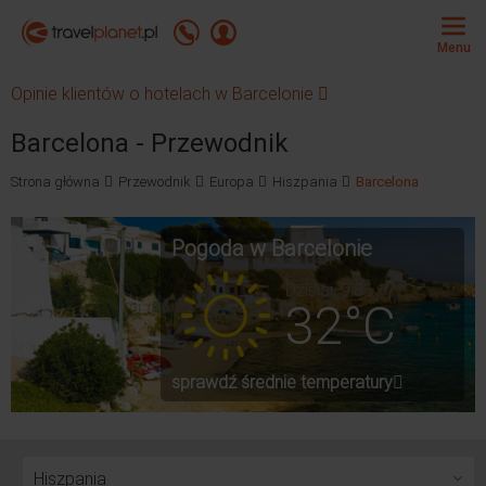
Travelplanet.pl
Zadzwoń +48 71 771 76 55
Zaloguj się
Menu
Opinie klientów o hotelach w Barcelonie
Barcelona - Przewodnik
Strona główna
Przewodnik
Europa
Hiszpania
Barcelona
Pogoda w Barcelonie
Dzisiaj, 9.8
32°C
sprawdź średnie temperatury