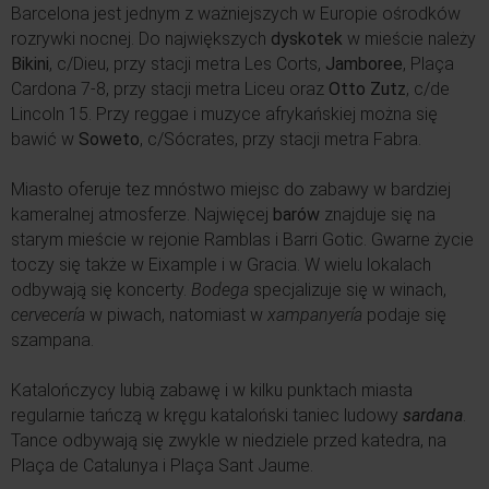
Barcelona jest jednym z ważniejszych w Europie ośrodków
rozrywki nocnej. Do największych
dyskotek
w mieście należy
Bikini
, c/Dieu, przy stacji metra Les Corts,
Jamboree
, Plaça
Cardona 7-8, przy stacji metra Liceu oraz
Otto Zutz
, c/de
Lincoln 15. Przy reggae i muzyce afrykańskiej można się
bawić w
Soweto
, c/Sócrates, przy stacji metra Fabra.
Miasto oferuje tez mnóstwo miejsc do zabawy w bardziej
kameralnej atmosferze. Najwięcej
barów
znajduje się na
starym mieście w rejonie Ramblas i Barri Gotic. Gwarne życie
toczy się także w Eixample i w Gracia. W wielu lokalach
odbywają się koncerty.
Bodega
specjalizuje się w winach,
cervecería
w piwach, natomiast w
xampanyería
podaje się
szampana.
Katalończycy lubią zabawę i w kilku punktach miasta
regularnie tańczą w kręgu kataloński taniec ludowy
sardana
.
Tance odbywają się zwykle w niedziele przed katedra, na
Plaça de Catalunya i Plaça Sant Jaume.