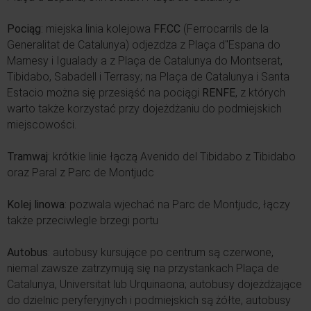
Pociąg
: miejska linia kolejowa
FF.CC
(Ferrocarrils de la
Generalitat de Catalunya) odjezdza z Plaça d''Espana do
Marnesy i Igualady a z Plaça de Catalunya do Montserat,
Tibidabo, Sabadell i Terrasy; na Plaça de Catalunya i Santa
Estacio można się przesiąść na pociągi
RENFE
, z których
warto także korzystać przy dojeżdżaniu do podmiejskich
miejscowości.
Tramwaj
: krótkie linie łączą Avenido del Tibidabo z Tibidabo
oraz Paral z Parc de Montjudc
Kolej linowa
: pozwala wjechać na Parc de Montjudc, łączy
także przeciwlegle brzegi portu
Autobus
: autobusy kursujące po centrum są czerwone,
niemal zawsze zatrzymują się na przystankach Plaça de
Catalunya, Universitat lub Urquinaona; autobusy dojeżdżające
do dzielnic peryferyjnych i podmiejskich są żółte, autobusy