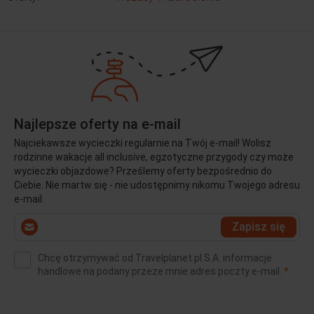
Najlepsze oferty na e-mail
Najciekawsze wycieczki regularnie na Twój e-mail! Wolisz
rodzinne wakacje all inclusive, egzotyczne przygody czy może
wycieczki objazdowe? Prześlemy oferty bezpośrednio do
Ciebie. Nie martw się - nie udostępnimy nikomu Twojego adresu
e-mail.
Wprowadź
Zapisz się
swój
e-
Chcę otrzymywać od Travelplanet.pl S.A. informacje
mail
(wym
handlowe na podany przeze mnie adres poczty e-mail.
*
(wymagane)
*