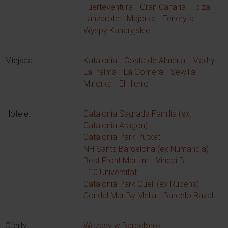
Fuerteventura
Gran Canaria
Ibiza
Lanzarote
Majorka
Teneryfa
Wyspy Kanaryjskie
Miejsca:
Katalonia
Costa de Almeria
Madryt
La Palma
La Gomera
Sewilla
Minorka
El Hierro
Hotele:
Catalonia Sagrada Familia (ex.
Catalonia Aragon)
Catalonia Park Putxet
NH Sants Barcelona (ex Numancia)
Best Front Maritim
Vincci Bit
H10 Universitat
Catalonia Park Guell (ex Rubens)
Condal Mar By Melia
Barcelo Raval
Oferty:
Wczasy w Barcelonie