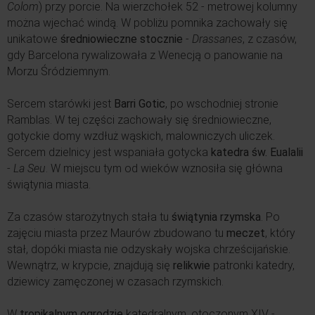
Colom
) przy porcie. Na wierzchołek 52 - metrowej kolumny
można wjechać windą. W pobliżu pomnika zachowały się
unikatowe
średniowieczne stocznie
-
Drassanes
, z czasów,
gdy Barcelona rywalizowała z Wenecją o panowanie na
Morzu Śródziemnym.
Sercem starówki jest
Barri Gotic
, po wschodniej stronie
Ramblas. W tej części zachowały się średniowieczne,
gotyckie domy wzdłuż wąskich, malowniczych uliczek.
Sercem dzielnicy jest wspaniała gotycka
katedra św. Eualalii
-
La Seu
. W miejscu tym od wieków wznosiła się główna
świątynia miasta.
Za czasów starożytnych stała tu
świątynia rzymska
. Po
zajęciu miasta przez Maurów zbudowano tu
meczet
, który
stał, dopóki miasta nie odzyskały wojska chrześcijańskie.
Wewnątrz, w krypcie, znajdują się
relikwie
patronki katedry,
dziewicy zamęczonej w czasach rzymskich.
W
tropikalnym ogrodzie
katedralnym, otoczonym XIV -