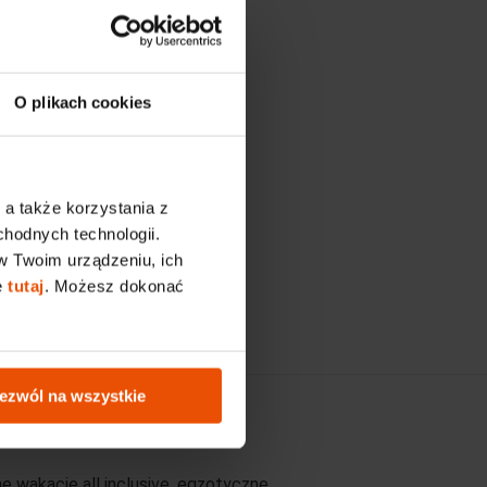
z
O plikach cookies
nas)
 a także korzystania z
chodnych technologii.
w Twoim urządzeniu, ich
ę
tutaj
. Możesz dokonać
si
ezwól na wszystkie
e wakacje all inclusive, egzotyczne