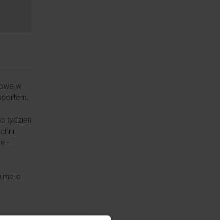
kową w
sportem,
co tydzień
uchni
e -
i małe