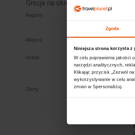
Grecja na skróty
Regiony:
Ateny
Riwiera 
Zgoda
Miejsca:
Alikanas
Niniejsza strona korzysta z
Hotele:
Karras
W celu poprawienia jakości u
Denise 
narzędzi analitycznych, rek
Agoulos
Klikając przycisk „Zezwól n
wykorzystywanie w celu anali
zmian w Spersonalizuj.
Oferty:
Wczasy 