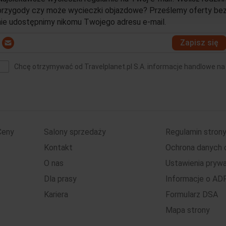
przygody czy może wycieczki objazdowe? Prześlemy oferty bezpo
nie udostępnimy nikomu Twojego adresu e-mail.
Wprowadź
Zapisz się
swój
-
Chcę otrzymywać od Travelplanet.pl S.A. informacje handlowe na
mail
(wymagane)
*
Ceny
Salony sprzedaży
Regulamin stron
Kontakt
Ochrona danych
O nas
Ustawienia pryw
Dla prasy
Informacje o AD
Kariera
Formularz DSA
Mapa strony