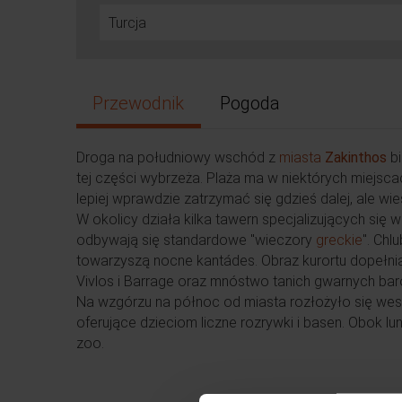
Przewodnik
Pogoda
Droga na południowy wschód z
miasta
Zakinthos
bi
tej części wybrzeża. Plaża ma w niektórych miejs
lepiej wprawdzie zatrzymać się gdzieś dalej, ale w
W okolicy działa kilka tawern specjalizujących się w
odbywają się standardowe "wieczory
greckie
". Chl
towarzyszą nocne kantádes. Obraz kurortu dopełniaj
Vivlos i Barrage oraz mnóstwo tanich gwarnych bar
Na wzgórzu na północ od miasta rozłożyło się weso
oferujące dzieciom liczne rozrywki i basen. Obok l
zoo.