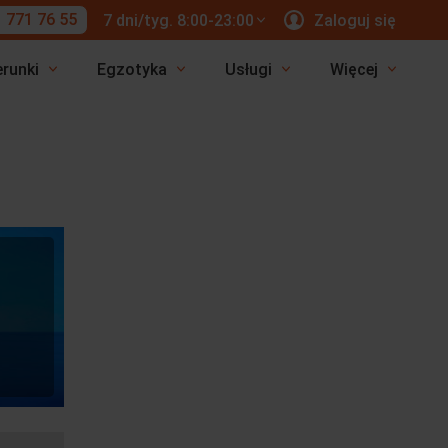
 771 76 55
7 dni/tyg. 8:00-23:00
Zaloguj się
erunki
Egzotyka
Usługi
Więcej