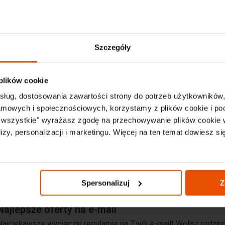
Chalkidiki
Karpathos
Korfu
Kos
Kreta
Lefkada
Pelopone
Olimpijska
Rodos
Santorini
Thassos
Szczegóły
Laganas
Planos
Vasilikos
Tsilivi
 plików cookie
Canadian
Mariana
Aura (ex. Zakynthos Must)
Portego (Laga
sług, dostosowania zawartości strony do potrzeb użytkowników,
Beach
Karras Livin
Letsos
Acapulco Marinos 1
lamowych i społecznościowych, korzystamy z plików cookie i po
 Beach (ex. Agoulos Inn)
a wszystkie" wyrażasz zgodę na przechowywanie plików cookie 
zy, personalizacji i marketingu. Więcej na ten temat dowiesz si
w Argassi
Last Minute - Argassi
Wakacje all inclusive w Argas
Spersonalizuj
Z
Najlepsze oferty na e-mail
Najciekawsze wycieczki regularnie na Twój e-mail! Wolisz rodzinn