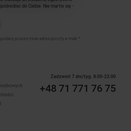
średnio do Ciebie. Nie martw się -
(wymagane)
 podany przeze mnie adres poczty e-mail.
*
y
Zadzwoń 7 dni/tyg. 8:00-23:00
+48 71 771 76 75
 osobowych
atności
R