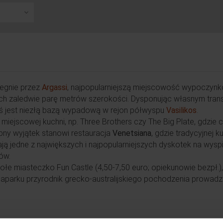
egnie przez
Argassi
, najpopularniejszą miejscowość wypoczyn
cach zaledwie parę metrów szerokości. Dysponując własnym tran
ieś jest niezłą bazą wypadową w rejon półwyspu
Vasilikos
.
 miejscowej kuchni, np. Three Brothers czy The Big Plate, gdzie 
ubny wyjątek stanowi restauracja
Venetsiana
, gdzie tradycyjnej k
ą jedne z największych i najpopularniejszych dyskotek na wyspi
ów.
łe miasteczko Fun Castle (4,50-7,50 euro; opiekunowie bezpł.),
unaparku przyrodnik grecko-australijskiego pochodzenia prowadz