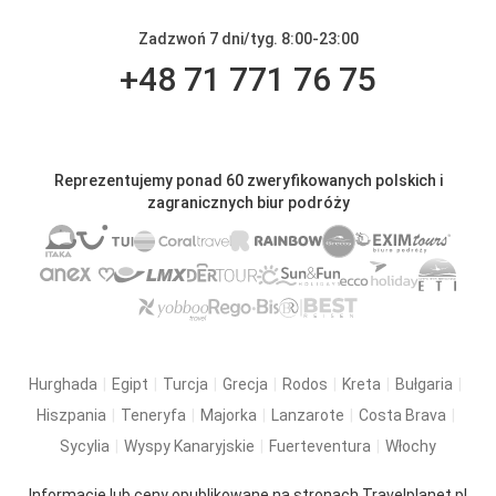
Zadzwoń 7 dni/tyg. 8:00-23:00
+48 71 771 76 75
Reprezentujemy ponad 60 zweryfikowanych polskich i
zagranicznych biur podróży
Hurghada
Egipt
Turcja
Grecja
Rodos
Kreta
Bułgaria
Hiszpania
Teneryfa
Majorka
Lanzarote
Costa Brava
Sycylia
Wyspy Kanaryjskie
Fuerteventura
Włochy
Informacje lub ceny opublikowane na stronach Travelplanet.pl