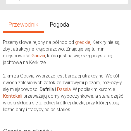
Przewodnik
Pogoda
Przemysłowe rejony na północ od
greckiej
Kerkiry nie są
zbyt atrakcyjne krajobrazowo. Znajduje się tu m.in.
miejscowość
Gouvia
, która jest największą przystanią
jachtową na Kerkirze.
2 km za Gouvią wybrzeże jest bardziej atrakcyjne. Wokół
dwóch zalesionych zatok ze żwirowymi plażami, rozłożyły
się miejscowości
Dafnila
i
Dassia
. W pobliskim kurorcie
Kontokali
przeważają domy wypoczynkowe, a stara część
wioski składa się z jednej krótkiej uliczki, przy której stoją
liczne bary i tradycyjne psistariés.