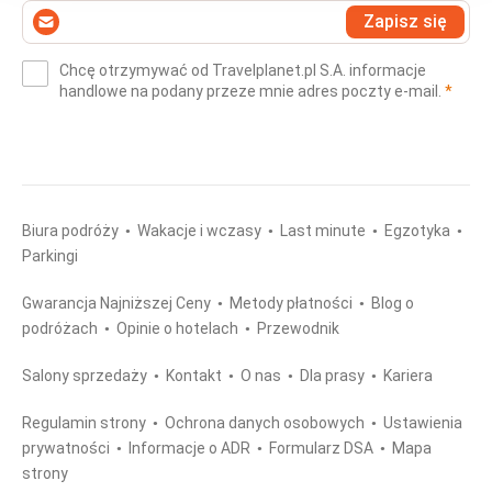
Wprowadź
Zapisz się
swój
e-
Chcę otrzymywać od Travelplanet.pl S.A. informacje
mail
(wym
handlowe na podany przeze mnie adres poczty e-mail.
*
(wymagane)
*
Biura podróży
Wakacje i wczasy
Last minute
Egzotyka
Parkingi
Gwarancja Najniższej Ceny
Metody płatności
Blog o
podróżach
Opinie o hotelach
Przewodnik
Salony sprzedaży
Kontakt
O nas
Dla prasy
Kariera
Regulamin strony
Ochrona danych osobowych
Ustawienia
prywatności
Informacje o ADR
Formularz DSA
Mapa
strony