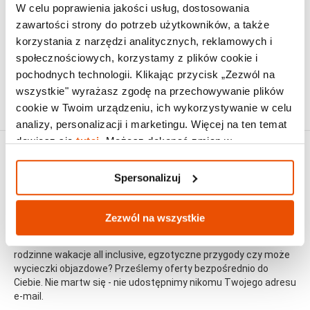
(Corfu)
W celu poprawienia jakości usług, dostosowania
Govino Bay
zawartości strony do potrzeb użytkowników, a także
korzystania z narzędzi analitycznych, reklamowych i
społecznościowych, korzystamy z plików cookie i
Oferty:
Wczasy w Gouvii
pochodnych technologii. Klikając przycisk „Zezwól na
Last Minute - Gouvia
wszystkie" wyrażasz zgodę na przechowywanie plików
Wakacje all inclusive w Gouvii
cookie w Twoim urządzeniu, ich wykorzystywanie w celu
analizy, personalizacji i marketingu. Więcej na ten temat
dowiesz się
tutaj
. Możesz dokonać zmian w
Spersonalizuj.
Spersonalizuj
Zezwól na wszystkie
Najlepsze oferty na e-mail
Najciekawsze wycieczki regularnie na Twój e-mail! Wolisz
rodzinne wakacje all inclusive, egzotyczne przygody czy może
wycieczki objazdowe? Prześlemy oferty bezpośrednio do
Ciebie. Nie martw się - nie udostępnimy nikomu Twojego adresu
e-mail.