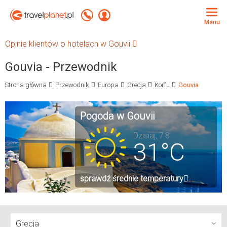
Travelplanet.pl
Zadzwoń +48 71 771 76 55
Zaloguj się
Menu
Opinie klientów o hotelach w Gouvii
Gouvia - Przewodnik
Strona główna
Przewodnik
Europa
Grecja
Korfu
Gouvia
Pogoda w Gouvii
Dzisiaj, 7.8
31°C
sprawdź średnie temperatury