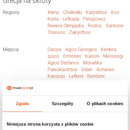
Grecja na skróty
Regiony:
Ateny
Chalkidiki
Karpathos
Kos
Kreta
Lefkada
Peloponez
Riwiera Olimpijska
Rodos
Santorini
Thassos
Zakynthos
Miejsca:
Dassia
Agios Georgios
Kerikira
Ipsos
Ermones
Kanoni
Messongi
Agios Stefanos
Moraitika
Paleokastritsa
Sidari
Acharavi
Kassiopi
Lefkimi
Benitzes
Hotele:
Megali Luxuries
Island Beach Resort (Kavos)
Zgoda
Szczegóły
O plikach cookies
Rivendell Apartments (Corfu)
Sea Bird (Moraitika)
Sophie Studios
Blue Diamond Studios
Niniejsza strona korzysta z plików cookie
Captain's Studios & Apartments