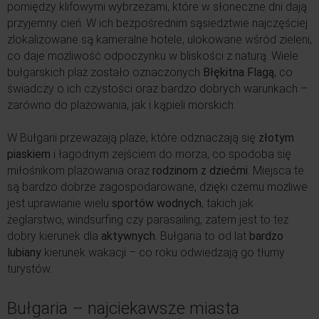
pomiędzy klifowymi wybrzeżami, które w słoneczne dni dają
przyjemny cień. W ich bezpośrednim sąsiedztwie najczęściej
zlokalizowane są kameralne hotele, ulokowane wśród zieleni,
co daje możliwość odpoczynku w bliskości z naturą. Wiele
bułgarskich plaż zostało oznaczonych
Błękitna Flagą
, co
świadczy o ich czystości oraz bardzo dobrych warunkach –
zarówno do plażowania, jak i kąpieli morskich.
W Bułgarii przeważają plaże, które odznaczają się
złotym
piaskiem
i łagodnym zejściem do morza, co spodoba się
miłośnikom plażowania oraz
rodzinom z dziećmi
. Miejsca te
są bardzo dobrze zagospodarowane, dzięki czemu możliwe
jest uprawianie wielu
sportów wodnych
, takich jak
żeglarstwo, windsurfing czy parasailing, zatem jest to też
dobry kierunek dla
aktywnych
. Bułgaria to od lat
bardzo
lubiany
kierunek wakacji – co roku odwiedzają go tłumy
turystów.
Bułgaria – najciekawsze miasta