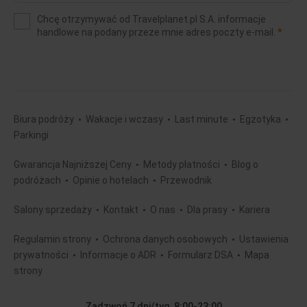
e-
Chcę otrzymywać od Travelplanet.pl S.A. informacje
mail
(wym
handlowe na podany przeze mnie adres poczty e-mail.
*
(wymagane)
*
Biura podróży
Wakacje i wczasy
Last minute
Egzotyka
Parkingi
Gwarancja Najniższej Ceny
Metody płatności
Blog o
podróżach
Opinie o hotelach
Przewodnik
Salony sprzedaży
Kontakt
O nas
Dla prasy
Kariera
Regulamin strony
Ochrona danych osobowych
Ustawienia
prywatności
Informacje o ADR
Formularz DSA
Mapa
strony
Zadzwoń 7 dni/tyg. 8:00-23:00