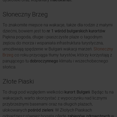
Słoneczny Brzeg
To znakomite miejsce na wakacje, także dla rodzin z małymi
dziećmi, bowiem jest to
nr 1 wśród bułgarskich kurortów
.
Piękna pogoda, długie i piaszczyste plaże o łagodnym
zejściu do morza i wspaniała infrastruktura turystyczna,
umożliwiają spędzenie w Bułgarii wakacji marzeń.
Słoneczny
Brzeg
co roku przyciąga tłumy turystów, którzy korzystają z
panującego tu
dobroczynnego
klimatu i wszechobecnego
słońca.
Złote Piaski
To drugi pod względem wielkości
kurort Bułgarii
. Będąc tu na
wakacjach, warto skorzystać z wypoczynku nad licznymi
przybrzeżnymi basenami oraz na długich plażach,
ulokowanych
pośród zieleni
. W Złotych Piaskach
odnajdziesz również bogatą ofertę
zabiegów zdrowotnych
w