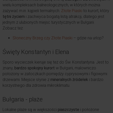
wielu kompleksach balneologicznych, w których można
zażywać m.in. kąpieli termalnych.
Złote Piaski
to kurort, który
tętni życiem
i zachwyca bogatą listą atrakcji, dlatego jest
jednym z ulubionych miejsc turystycznych w Bułgarii.
Zobacz też:
Słoneczny Brzeg czy Złote Piaski
– gdzie na urlop?
Święty Konstantyn i Elena
Sporo wycieczek kieruje się też do Św. Konstantyna. Jest to
znany,
bardzo spokojny kurort
w Bułgarii, malowniczo
położony w zatoczkach pomiędzy cyprysowymi i figowymi
drzewami. Miejsce słynie z
mineralnych źródełek
i bardzo
korzystnego dla zdrowia mikroklimatu.
Bułgaria - plaże
Lokalne plaże są w większości
piaszczyste
i położone