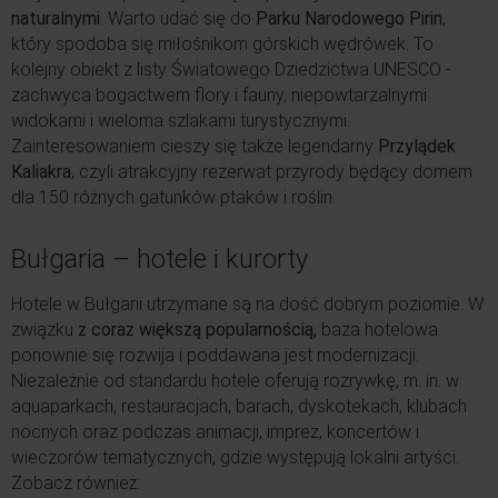
naturalnymi
. Warto udać się do
Parku Narodowego
Pirin
,
który spodoba się miłośnikom górskich wędrówek. To
kolejny obiekt z listy Światowego Dziedzictwa UNESCO -
zachwyca bogactwem flory i fauny, niepowtarzalnymi
widokami i wieloma szlakami turystycznymi.
Zainteresowaniem cieszy się także legendarny
Przylądek
Kaliakra
, czyli atrakcyjny rezerwat przyrody będący domem
dla 150 różnych gatunków ptaków i roślin
Bułgaria – hotele i kurorty
Hotele w Bułgarii utrzymane są na dość dobrym poziomie. W
związku
z coraz większą popularnością,
baza hotelowa
ponownie się rozwija i poddawana jest modernizacji.
Niezależnie od standardu hotele oferują rozrywkę, m. in. w
aquaparkach, restauracjach, barach, dyskotekach, klubach
nocnych oraz podczas animacji, imprez, koncertów i
wieczorów tematycznych, gdzie występują lokalni artyści.
Zobacz również: