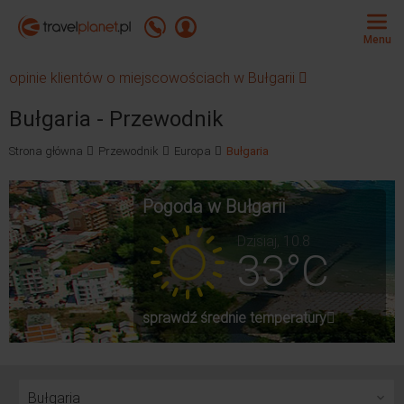
Travelplanet.pl
Zadzwoń +48 71 771 76 55
Zaloguj się
Menu
opinie klientów o miejscowościach w Bułgarii
Bułgaria - Przewodnik
Strona główna
Przewodnik
Europa
Bułgaria
Pogoda w Bułgarii
Dzisiaj, 10.8
33°C
sprawdź średnie temperatury