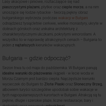
Lasy akacjowe i piniowe, roztaczające się nad
piaszczystymi plażami
, płytkie oraz
ciepłe morze
, a na nim
unoszące się łodzie rybackie - tworzą piękny obraz
bułgarskiego wybrzeża. podczas
wakacji w Bułgarii
odnajdziesz tysiącletnie cerkwie, wielkie monastyry, ukryte w
dolinach górskich oraz unikalna architekturę z
charakterystycznymi uliczkami, pokrytymi winoroślami. A
wszystko to w naprawdę atrakcyjnych cenach – Bułgaria to
jeden
z najtańszych
kierunków wakacyjnych.
Bułgaria – gdzie odpocząć?
Sezon trwa tu od maja do października. W Bułgarii panują
idealne warunki do plażowania
i kąpieli - w lecie woda w
Morzu Czarnym jest bardzo ciepła. Najczęstsze kierunki
wycieczek do Bułgarii to
Złote Piaski
oraz
Słoneczny Brzeg
,
albowiem turyści szczególnie upodobali sobie wakacje w
tych najpopularniejszych kurortach w Bułgarii. Atrakcją są tu
piękne, długie i szerokie plaże, liczne restauracje, bary i
dyskoteki oraz wspaniały
mikroklimat.