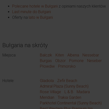
Polecane hotele w Bułgarii
z opiniami naszych klientów.
Last minute do Bułgarii
Oferty na
lato w Bułgarii
Bułgaria na skróty
Miejsca:
Balczik
Kiten
Albena
Nessebar
Burgas
Obzor
Pomorie
Neseber
Płowdiw
Primorsko
Hotele:
Gladiola
Zefir Beach
Admiral Plaza (Sunny Beach)
Rose Village
L & B
Madara
Meridian
Trakia Garden
Parkhotel Continental (Sunny Beach)
Best Western Plus Premium Inn