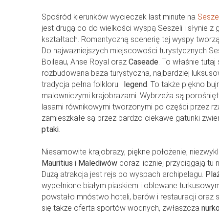
Spośród kierunków wycieczek last minute na
Sesze
jest drugą co do wielkości wyspą Seszeli i słynie z
kształtach. Romantyczną scenerię tej wyspy tworz
Do najważniejszych miejscowości turystycznych Ses
Boileau, Anse Royal oraz
Caseade
. To właśnie tutaj
rozbudowana baza turystyczna, najbardziej luksusow
tradycja pełna folkloru i
legend
. To także piękno buj
malowniczymi krajobrazami. Wybrzeża są porośnię
lasami równikowymi tworzonymi po części przez rza
zamieszkałe są przez bardzo ciekawe gatunki zwierz
ptaki
.
Niesamowite krajobrazy, piękne położenie, niezwykl
Mauritius
i
Malediwów
coraz liczniej przyciągają tu
Dużą atrakcja jest rejs po wyspach archipelagu.
Pla
wypełnione białym piaskiem i oblewane turkusowy
powstało mnóstwo hoteli, barów i restauracji oraz
się także oferta sportów wodnych, zwłaszcza
nurk