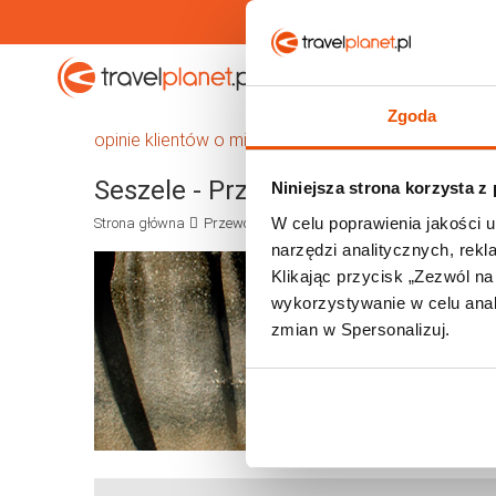
Travelplanet.pl
Wakacje
Zgoda
opinie klientów o miejscowościach na Seszelach
Seszele - Przewodnik
Niniejsza strona korzysta z
W celu poprawienia jakości u
Strona główna
Przewodnik
Afryka
Seszele
narzędzi analitycznych, rek
Klikając przycisk „Zezwól n
wykorzystywanie w celu anali
zmian w Spersonalizuj.