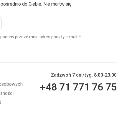
średnio do Ciebie. Nie martw się -
(wymagane)
 podany przeze mnie adres poczty e-mail.
*
y
Zadzwoń 7 dni/tyg. 8:00-23:00
+48 71 771 76 75
 osobowych
atności
R