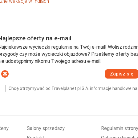
zne wakacje w Indiach
Najlepsze oferty na e-mail
Najciekawsze wycieczki regularnie na Twój e-mail! Wolisz rodzinn
przygody czy może wycieczki objazdowe? Prześlemy oferty bezpo
nie udostępnimy nikomu Twojego adresu e-mail.
Wprowadź
Zapisz się
swój
-
Chcę otrzymywać od Travelplanet.pl S.A. informacje handlowe na
mail
(wymagane)
*
Ceny
Salony sprzedaży
Regulamin stron
Kontakt
Ochrona danych