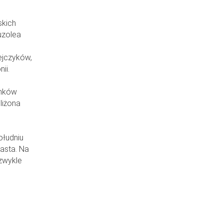
skich
uzolea
ejczyków,
ii.
unków
liżona
ołudniu
iasta. Na
 zwykle