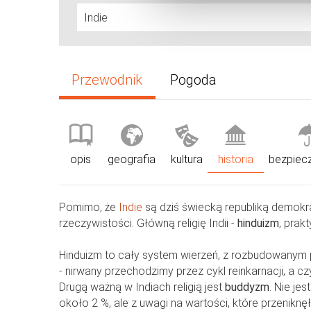
Przewodnik
Pogoda
opis
geografia
kultura
historia
bezpiec
Pomimo, że
Indie
są dziś świecką republiką demokr
rzeczywistości. Główną religię Indii -
hinduizm
, prak
Hinduizm to cały system wierzeń, z rozbudowany
- nirwany przechodzimy przez cykl reinkarnacji, a c
Drugą ważną w Indiach religią jest
buddyzm
. Nie je
około 2 %, ale z uwagi na wartości, które przeniknę