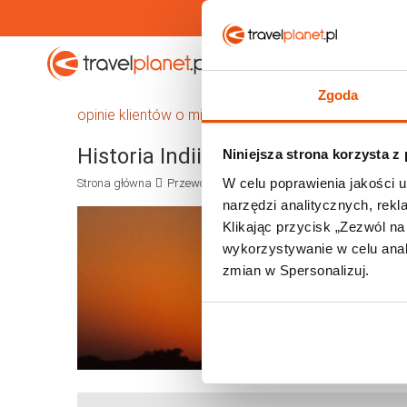
Travelplanet.pl
Wakacje
Zgoda
opinie klientów o miejscowościach w Indiach
Historia Indii
Niniejsza strona korzysta z
W celu poprawienia jakości u
Strona główna
Przewodnik
Azja i Rosja
Indie
Historia
narzędzi analitycznych, rek
Klikając przycisk „Zezwól n
wykorzystywanie w celu anali
zmian w Spersonalizuj.