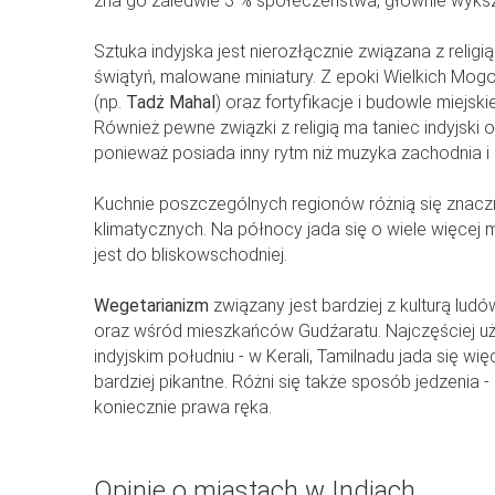
zna go zaledwie 3 % społeczeństwa, głównie wykszt
Sztuka indyjska jest nierozłącznie związana z religią
świątyń, malowane miniatury. Z epoki Wielkich Mo
(np.
Tadż Mahal
) oraz fortyfikacje i budowle miejskie
Również pewne związki z religią ma taniec indyjski 
ponieważ posiada inny rytm niż muzyka zachodnia
Kuchnie poszczególnych regionów różnią się znac
klimatycznych. Na północy jada się o wiele więcej m
jest do bliskowschodniej.
Wegetarianizm
związany jest bardziej z kulturą lud
oraz wśród mieszkańców Gudźaratu. Najczęściej u
indyjskim południu - w Kerali, Tamilnadu jada się wi
bardziej pikantne. Różni się także sposób jedzenia - 
koniecznie prawa ręka.
Opinie o miastach w Indiach