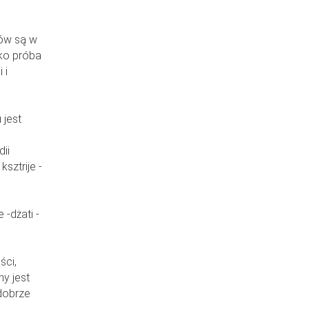
ów są w
ako próba
 i
 jest
ii
 ksztrije -
-dżati -
ści,
y jest
 dobrze