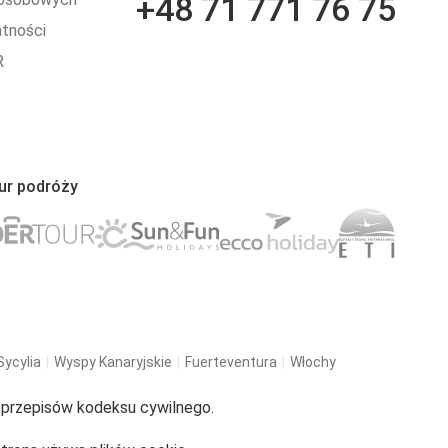
+48 71 771 76 75
atności
R
ur podróży
Sycylia
Wyspy Kanaryjskie
Fuerteventura
Włochy
u przepisów kodeksu cywilnego.