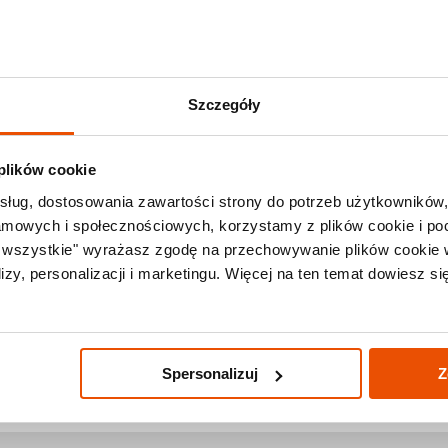
Zadzwoń +48 71
Last Minute
Lato 2026
Promocje
Ki
Szczegóły
 plików cookie
sług, dostosowania zawartości strony do potrzeb użytkowników,
lamowych i społecznościowych, korzystamy z plików cookie i po
a wszystkie" wyrażasz zgodę na przechowywanie plików cookie 
Pogoda w Indiach
zy, personalizacji i marketingu. Więcej na ten temat dowiesz si
Dzisiaj, 7.8
30°C
Spersonalizuj
Z
sprawdź średnie temperatury