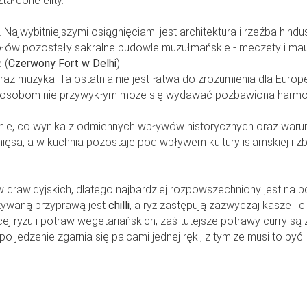
ałcone elity.
. Najwybitniejszymi osiągnięciami jest architektura i rzeźba hindu
gołów pozostały sakralne budowle muzułmańskie - meczety i ma
 (
Czerwony Fort w Delhi
).
oraz muzyka. Ta ostatnia nie jest łatwa do zrozumienia dla Europ
 i osobom nie przywykłym może się wydawać pozbawiona harmon
znie, co wynika z odmiennych wpływów historycznych oraz war
ięsa, a w kuchnia pozostaje pod wpływem kultury islamskiej i zb
ów drawidyjskich, dlatego najbardziej rozpowszechniony jest na p
żywaną przyprawą jest
chilli
, a ryż zastępują zazwyczaj kasze i c
ęcej ryżu i potraw wegetariańskich, zaś tutejsze potrawy curry są
po jedzenie zgarnia się palcami jednej ręki, z tym że musi to być