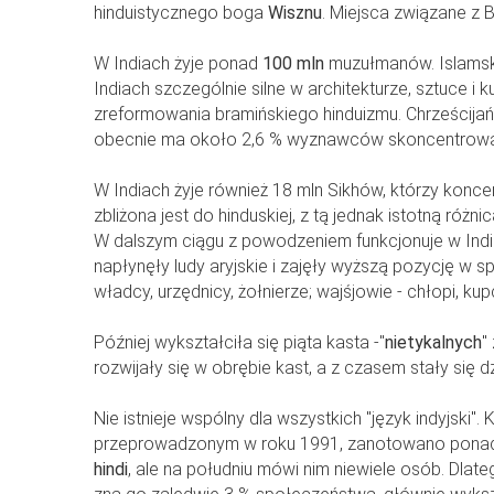
hinduistycznego boga
Wisznu
. Miejsca związane z
W Indiach żyje ponad
100 mln
muzułmanów. Islamski
Indiach szczególnie silne w architekturze, sztuce i 
zreformowania bramińskiego hinduizmu. Chrześcijań
obecnie ma około 2,6 % wyznawców skoncentrow
W Indiach żyje również 18 mln Sikhów, którzy konce
zbliżona jest do hinduskiej, z tą jednak istotną różni
W dalszym ciągu z powodzeniem funkcjonuje w Indi
napłynęły ludy aryjskie i zajęły wyższą pozycję w s
władcy, urzędnicy, żołnierze; wajśjowie - chłopi, kup
Później wykształciła się piąta kasta -"
nietykalnych
"
rozwijały się w obrębie kast, a z czasem stały się dz
Nie istnieje wspólny dla wszystkich "język indyjski".
przeprowadzonym w roku 1991, zanotowano ponad 16
hindi
, ale na południu mówi nim niewiele osób. Dlate