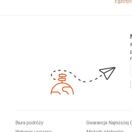
Egzotyc
e
Biura podróży
Gwarancja Najniższej 
Wakacje i wczasy
Metody płatności