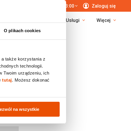
 771 76 55
7 dni/tyg. 8:00-23:00
Zaloguj się
erunki
Egzotyka
Usługi
Więcej
O plikach cookies
 a także korzystania z
chodnych technologii.
w Twoim urządzeniu, ich
ę
tutaj
. Możesz dokonać
ezwól na wszystkie