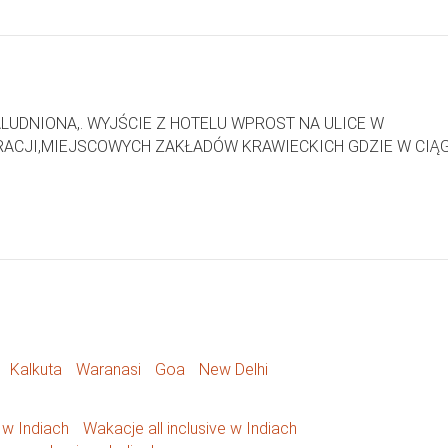
UDNIONA,. WYJŚCIE Z HOTELU WPROST NA ULICE W
RACJI,MIEJSCOWYCH ZAKŁADÓW KRAWIECKICH GDZIE W CIĄG
Kalkuta
Waranasi
Goa
New Delhi
w Indiach
Wakacje all inclusive w Indiach