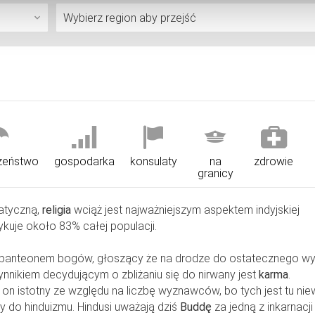
zeństwo
gospodarka
konsulaty
na
zdrowie
granicy
atyczną,
religia
wciąż jest najważniejszym aspektem indyjskiej
tykuje około 83% całej populacji.
m panteonem bogów, głoszący że na drodze do ostatecznego w
zynnikiem decydującym o zbliżaniu się do nirwany jest
karma
.
st on istotny ze względu na liczbę wyznawców, bo tych jest tu niew
ły do hinduizmu. Hindusi uważają dziś
Buddę
za jedną z inkarnacji