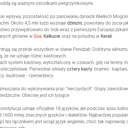
 Buddą są ważnymi ośrodkami pielgrzymkowymi.
e wpływy, pozostałość po panowaniu dynastii Wielkich Mogoł
kuchni. Około 4,5 mln ludzi wyznaje
dźinizm
, powołany do życia j
stwo przywędrowało do Indii wraz z pierwszymi Europejczykami
anych głównie w
Goa
,
Kalkucie
oraz na południu w
Kerali
.
ntrują się przede wszystkim w stanie Pendżab. Doktryna sikhizmu
cą, że nie uznaje różnic kastowych.
ach system kastowy, wykształcony w czasach, gdy na tereny Ind
połeczeństwie. Pierwotnie istniały
cztery kasty
: bramini - kapłani,
cy; śiudrowie - rzemieślnicy.
 zmuszana do wykonywania prac "nieczystych". Grupy zawodowe 
iedziczne. Obecnie jest ich tysiące.
 Konstytucja uznaje oficjalnie 18 języków, ale podczas spisu ludno
00 mniej znacznych języków i dialektów. Najbardziej popularn
go też łącznikiem jest wciąż język angielski, choć tak naprawdę