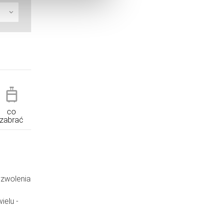
co
zabrać
yzwolenia
ielu -