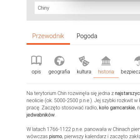
Przewodnik
Pogoda
opis
geografia
kultura
historia
bezpiec
Na terytorium Chin rozwinęła się jedna z
najstarszyc
neolicie (ok. 5000-2500 p.n.e.). Jej szybki rozkwit 
pracę. Zaczęto stosować radło,
koło garncarskie
, 
jedwabników
.
W latach 1766-1122 p.n.e. panowała w Chinach pie
wówczas
pismo
, pierwszy kalendarz i zaczęto zakła