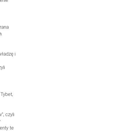
enie
rana
m
.
władzę i
yli
Tybet,
, czyli
y
enty te