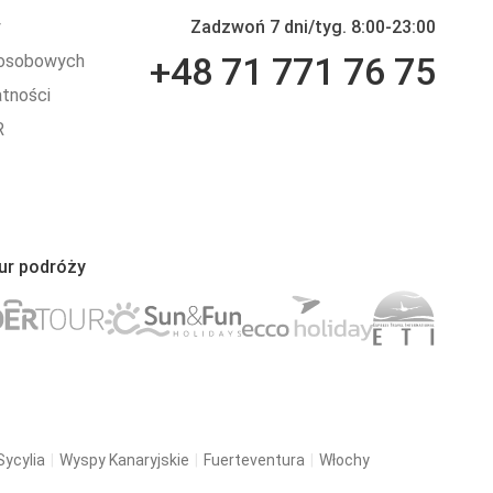
y
Zadzwoń 7 dni/tyg. 8:00-23:00
+48 71 771 76 75
 osobowych
atności
R
ur podróży
Sycylia
Wyspy Kanaryjskie
Fuerteventura
Włochy