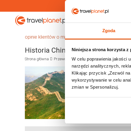
Travelplanet.pl
Wakacje
Zgoda
opinie klientów o miejscowościach w Chinach
Historia Chin
Niniejsza strona korzysta z
W celu poprawienia jakości u
Strona główna
Przewodnik
Azja i Rosja
Chiny
Historia
narzędzi analitycznych, rek
Klikając przycisk „Zezwól n
wykorzystywanie w celu anali
zmian w Spersonalizuj.