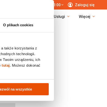
 771 76 55
7 dni/tyg. 8:00-23:00
Zaloguj się
erunki
Egzotyka
Usługi
Więcej
O plikach cookies
 a także korzystania z
chodnych technologii.
w Twoim urządzeniu, ich
ę
tutaj
. Możesz dokonać
ezwól na wszystkie