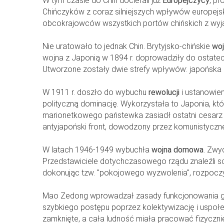
W tym czasie do Chin docierali już
Europejczycy
, pr
Chińczyków z coraz silniejszych wpływów europejsk
obcokrajowców wszystkich portów chińskich z wy
Nie uratowało to jednak Chin. Brytyjsko-chińskie
wo
wojna z Japonią w 1894 r. doprowadziły do ostatec
Utworzone zostały dwie strefy wpływów: japońska i
W 1911 r. doszło do wybuchu
rewolucji
i ustanowien
polityczną dominację. Wykorzystała to Japonia, któ
marionetkowego państewka zasiadł ostatni cesarz 
antyjapoński front, dowodzony przez komunistycz
W latach 1946-1949 wybuchła
wojna domowa
. Zwy
Przedstawiciele dotychczasowego rządu znaleźli s
dokonując tzw. "pokojowego wyzwolenia", rozpoczyn
Mao Zedong wprowadzał zasady funkcjonowania gospo
szybkiego postępu poprzez kolektywizację i uspołec
zamknięte, a cała ludność miała pracować fizyczni