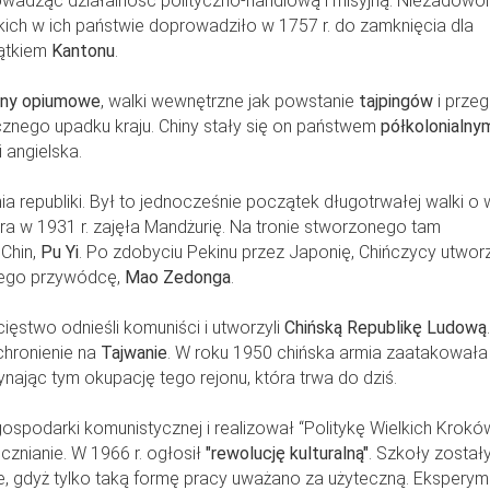
owadząc działalność polityczno-handlową i misyjną. Niezadowol
ich w ich państwie doprowadziło w 1757 r. do zamknięcia dla
jątkiem
Kantonu
.
jny opiumowe
, walki wewnętrzne jak powstanie
tajpingów
i przeg
znego upadku kraju. Chiny stały się on państwem
półkolonialny
 angielska.
ia republiki. Był to jednocześnie początek długotrwałej walki o 
ra w 1931 r. zajęła Mandżurię. Na tronie stworzonego tam
Chin,
Pu Yi
. Po zdobyciu Pekinu przez Japonię, Chińczycy utworz
nego przywódcę,
Mao Zedonga
.
cięstwo odnieśli komuniści i utworzyli
Chińską Republikę Ludową
.
chronienie na
Tajwanie
. W roku 1950 chińska armia zaatakowała 
ając tym okupację tego rejonu, która trwa do dziś.
darki komunistycznej i realizował “Politykę Wielkich Kroków"
znianie. W 1966 r. ogłosił
"rewolucję kulturalną"
. Szkoły został
e, gdyż tylko taką formę pracy uważano za użyteczną. Eksperym