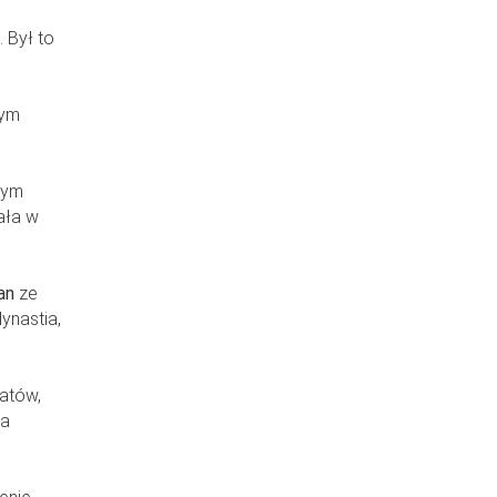
 Był to
tym
tym
ała w
an
ze
ynastia,
ratów,
ka