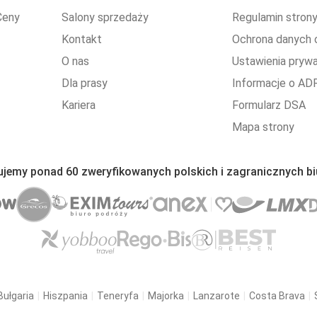
Ceny
Salony sprzedaży
Regulamin stron
Kontakt
Ochrona danych
O nas
Ustawienia pryw
Dla prasy
Informacje o AD
Kariera
Formularz DSA
Mapa strony
ujemy ponad 60 zweryfikowanych polskich i zagranicznych bi
Bułgaria
Hiszpania
Teneryfa
Majorka
Lanzarote
Costa Brava