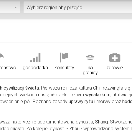
zeństwo
gospodarka
konsulaty
na
zdrowie
granicy
h cywilizacji świata
. Pierwsza rolnicza kultura Chin rozwinęła się
w kolejnych wiekach nastąpił dzięki licznym
wynalazkom
, ułatwiaj
nawadnianie pól. Poznano zasady
uprawy ryżu
i morwy oraz
hodo
rwsza historycznie udokumentowana dynastia,
Shang
. Stworzon
dać miasta. Za kolejnej dynastii -
Zhou
- wprowadzono system l