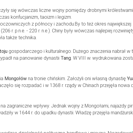
czyły się wówczas liczne wojny pomiędzy drobnymi królestwami.
czas konfucjanizm, taoizm i legizm.
 koczowniczych z północy i zachodu.By to też okres największej
(206 r. p.n.e. - 220 r. n.e.). Chiny były wówczas najlepiej rozwinię
a także technika.
toju
gospodarczego i kulturalnego. Dużego znaczenia nabrał w 
zypadł na panowanie dynastii
Tang
. W VIII w. wydrukowana zost
ia
Mongołów
na tronie chińskim. Założyli oni własną dynastię
Yu
częło się rozpadać i w 1368 r. rządy w Chinach przejęła nowa d
ę na zagraniczne wpływy. Jednak wojny z Mongołami, najazdy pi
adziły w 1644 r. do upadku dynastii. Władzę przejęła mandżurs