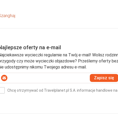
Szanghaj
Najlepsze oferty na e-mail
Najciekawsze wycieczki regularnie na Twój e-mail! Wolisz rodzinn
przygody czy może wycieczki objazdowe? Prześlemy oferty bezpo
nie udostępnimy nikomu Twojego adresu e-mail.
Wprowadź
Zapisz się
swój
-
Chcę otrzymywać od Travelplanet.pl S.A. informacje handlowe na
mail
(wymagane)
*