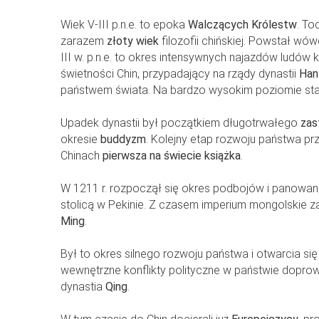
Wiek V-III p.n.e. to epoka
Walczących Królestw
. To
zarazem
złoty wiek
filozofii chińskiej. Powstał wów
III w. p.n.e. to okres intensywnych najazdów ludów
świetności Chin, przypadający na rządy dynastii
Han
państwem świata. Na bardzo wysokim poziomie stał
Upadek dynastii był początkiem długotrwałego
zas
okresie
buddyzm
. Kolejny etap rozwoju państwa pr
Chinach
pierwsza na świecie książka
.
W 1211 r. rozpoczął się okres podbojów i panowan
stolicą w Pekinie. Z czasem imperium mongolskie za
Ming
.
Był to okres silnego rozwoju państwa i otwarcia si
wewnętrzne konflikty polityczne w państwie doprow
dynastia
Qing
.