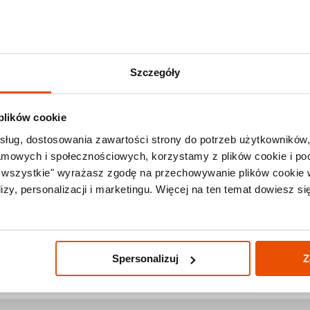
Zadzwoń +48 71
Last Minute
Lato 2026
Promocje
Ki
Szczegóły
 plików cookie
sług, dostosowania zawartości strony do potrzeb użytkowników,
lamowych i społecznościowych, korzystamy z plików cookie i po
a wszystkie" wyrażasz zgodę na przechowywanie plików cookie 
Pogoda w Chinach
zy, personalizacji i marketingu. Więcej na ten temat dowiesz si
Dzisiaj, 10.8
32°C
Spersonalizuj
Z
sprawdź średnie temperatury