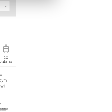
co
zabrać
 w
ącym
wli
o
enny.