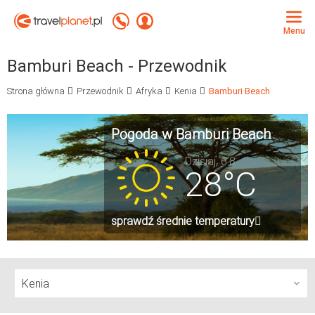
Travelplanet.pl
Zadzwoń +48 71 771 76 55
Zaloguj się
Menu
Bamburi Beach - Przewodnik
Strona główna
Przewodnik
Afryka
Kenia
Bamburi Beach
Pogoda w Bamburi Beach
Dzisiaj, 6.8
28°C
sprawdź średnie temperatury