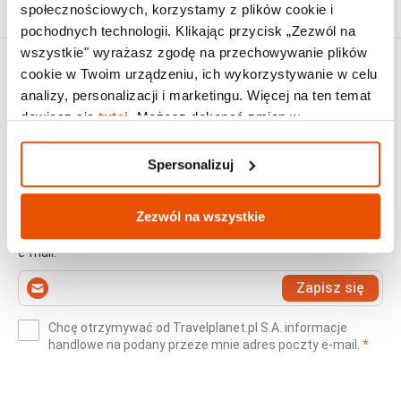
społecznościowych, korzystamy z plików cookie i
pochodnych technologii. Klikając przycisk „Zezwól na
wszystkie" wyrażasz zgodę na przechowywanie plików
cookie w Twoim urządzeniu, ich wykorzystywanie w celu
analizy, personalizacji i marketingu. Więcej na ten temat
dowiesz się
tutaj
. Możesz dokonać zmian w
Spersonalizuj.
Najlepsze oferty na e-mail
Spersonalizuj
Najciekawsze wycieczki regularnie na Twój e-mail! Wolisz
rodzinne wakacje all inclusive, egzotyczne przygody czy może
Zezwól na wszystkie
wycieczki objazdowe? Prześlemy oferty bezpośrednio do
Ciebie. Nie martw się - nie udostępnimy nikomu Twojego adresu
e-mail.
Wprowadź
Zapisz się
swój
e-
Chcę otrzymywać od Travelplanet.pl S.A. informacje
mail
(wym
handlowe na podany przeze mnie adres poczty e-mail.
*
(wymagane)
*