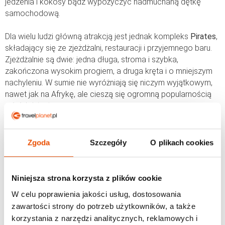
jedzenia i kokosy bądź wypożyczyć nadmuchaną dętkę
samochodową.
Dla wielu ludzi główną atrakcją jest jednak kompleks
Pirates
,
składający się ze zjeżdżalni, restauracji i przyjemnego baru.
Zjeżdżalnie są dwie: jedna długa, stroma i szybka,
zakończona wysokim progiem, a druga kręta i o mniejszym
nachyleniu. W sumie nie wyróżniają się niczym wyjątkowym,
nawet jak na Afrykę, ale cieszą się ogromną popularnością
wśród dzieci.
Sprawdź propozycje na
wakacje w Kenii
.
Zgoda
Szczegóły
O plikach cookies
Kenia na skróty
Niniejsza strona korzysta z plików cookie
Miejsca:
Nairobi
Kikambala
Mombasa
W celu poprawienia jakości usług, dostosowania
Tiwi Beach
Gedi
Diani Beach
zawartości strony do potrzeb użytkowników, a także
Nyali Beach
PN Tsavo
Malindi
korzystania z narzędzi analitycznych, reklamowych i
PN Maasai Mara