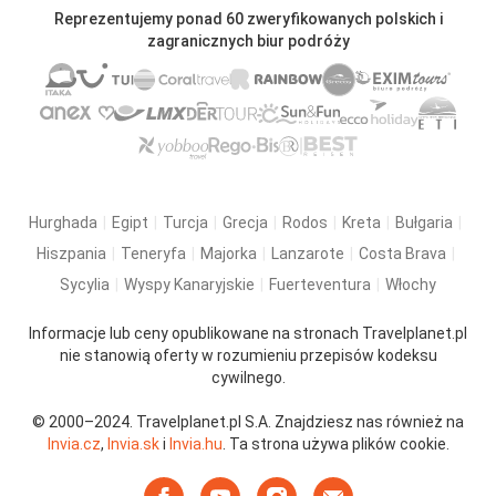
Reprezentujemy ponad 60 zweryfikowanych polskich i
zagranicznych biur podróży
Hurghada
Egipt
Turcja
Grecja
Rodos
Kreta
Bułgaria
Hiszpania
Teneryfa
Majorka
Lanzarote
Costa Brava
Sycylia
Wyspy Kanaryjskie
Fuerteventura
Włochy
Informacje lub ceny opublikowane na stronach Travelplanet.pl
nie stanowią oferty w rozumieniu przepisów kodeksu
cywilnego.
© 2000–2024. Travelplanet.pl S.A. Znajdziesz nas również na
Invia.cz
,
Invia.sk
i
Invia.hu
. Ta strona używa plików cookie.