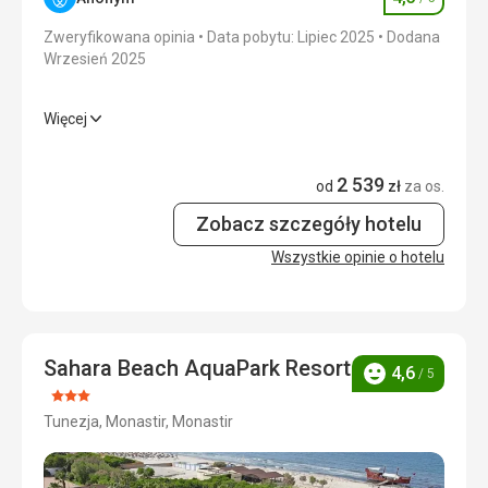
Ocena
Okolica
4,0
/ 5
Zweryfikowana opinia
Data pobytu: Lipiec 2025
Dodana
Wrzesień 2025
Usługi
4,0
/ 5
Więcej
Cena
4,0
/ 5
Wyżywienie
5,0
/ 5
2 539
Zakwaterowanie
3,0
/ 5
od
zł
za os.
Zobacz szczegóły hotelu
Okolica
4,0
/ 5
Wszystkie opinie o hotelu
Usługi
4,0
/ 5
Cena
4,0
/ 5
Sahara Beach AquaPark Resort
4,6
/ 5
Ocena
Ocena:
Tunezja, Monastir, Monastir
3/5