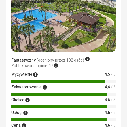
Fantastyczny
(oceniony przez 102 osób)
Zablokowane opinie: 12
Wyżywienie
4,5
/ 5
Zakwaterowanie
4,6
/ 5
Okolica
4,6
/ 5
Usługi
4,6
/ 5
Cena
4,6
/ 5