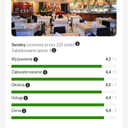
Zakwaterowanie
Pokoje dosyć małe ale na plus że w pokojach łączonych
były dwie łazienki.
Bardzo czysto.
Usługi
Obsługa hotelowa bardzo pomocna, życzliwa.
Świetny
(oceniony przez 225 osób)
Zablokowane opinie: 5
Wyżywienie
4,3
/ 5
Zakwaterowanie
4,4
/ 5
Okolica
4,3
/ 5
Usługi
4,4
/ 5
Cena
4,4
/ 5