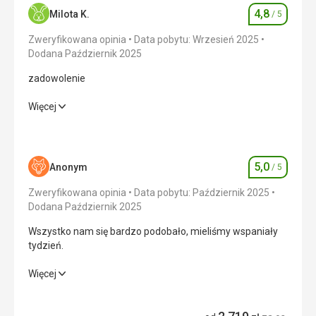
4,8
Milota K.
/ 5
Ocena
Zweryfikowana opinia
Data pobytu: Wrzesień 2025
Dodana Październik 2025
zadowolenie
zadowolenie
Więcej
Wyżywienie
5,0
/ 5
Zakwaterowanie
5,0
/ 5
5,0
Anonym
/ 5
Ocena
Okolica
4,0
/ 5
Zweryfikowana opinia
Data pobytu: Październik 2025
Dodana Październik 2025
Usługi
5,0
/ 5
Wszystko nam się bardzo podobało, mieliśmy wspaniały
tydzień.
Cena
4,0
/ 5
Wszystko nam się bardzo podobało, mieliśmy wspaniały
Więcej
tydzień.
Plaża
Dobry dojazd, tuż przy hotelu, plaża była czysta, woda
Wyżywienie
5,0
/ 5