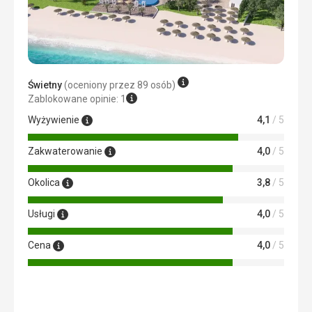
Usługi
Ok
Ta recenzja została automatycznie przetłumaczona za
pomocą Google Translate
Świetny
(oceniony przez 89 osób)
Zablokowane opinie: 1
Wyżywienie
4,1
/ 5
Zakwaterowanie
4,0
/ 5
Okolica
3,8
/ 5
Usługi
4,0
/ 5
Cena
4,0
/ 5