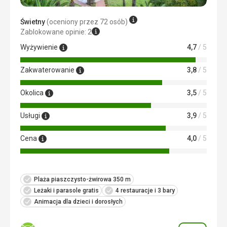
Świetny
(oceniony przez 72 osób)
Zablokowane opinie: 2
Wyżywienie
4,7
/ 5
Zakwaterowanie
3,8
/ 5
Okolica
3,5
/ 5
Usługi
3,9
/ 5
Cena
4,0
/ 5
Plaża piaszczysto-żwirowa 350 m
Leżaki i parasole gratis
4 restauracje i 3 bary
Animacja dla dzieci i dorosłych