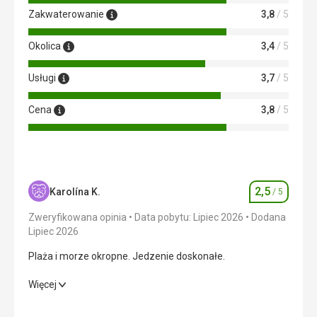
płacić dodatkowo by w pełni korzystać z nich. Np. Koncert
Zakwaterowanie
3,8
/ 5
w barze na plaży płatny, white party- trzeba opłacić
butelkę wina. Bingo wieczorne- płatne. Bar na plaży jest
też płatny!
Okolica
3,4
/ 5
Usługi
3,7
/ 5
Cena
3,8
/ 5
2,5
Karolína K.
/ 5
Ocena
Zweryfikowana opinia
Data pobytu: Lipiec 2026
Dodana
Lipiec 2026
Plaża i morze okropne. Jedzenie doskonałe.
Plaża i morze okropne. Jedzenie doskonałe.
Więcej
Wyżywienie
4,0
/ 5