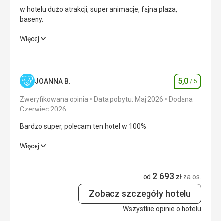
w hotelu dużo atrakcji, super animacje, fajna plaża,
baseny.
w hotelu dużo atrakcji, super animacje, fajna plaża,
Więcej
baseny.
Wyżywienie
2,0
/ 5
5,0
JOANNA B.
/ 5
Ocena
Zakwaterowanie
4,0
/ 5
Zweryfikowana opinia
Data pobytu: Maj 2026
Dodana
Okolica
4,0
/ 5
Czerwiec 2026
Bardzo super, polecam ten hotel w 100%
Usługi
4,0
/ 5
Bardzo super, polecam ten hotel w 100%
Więcej
Cena
4,0
/ 5
Wyżywienie
5,0
/ 5
2 693
od
zł
za os.
Plaża
Zakwaterowanie
5,0
/ 5
meduzy, rośliny ale może dlatego, że był duży wiatr. Nowe
Zobacz szczegóły hotelu
parasole, zawsze było miejsce do wypoczynku
Okolica
5,0
/ 5
Wszystkie opinie o hotelu
Wyżywienie