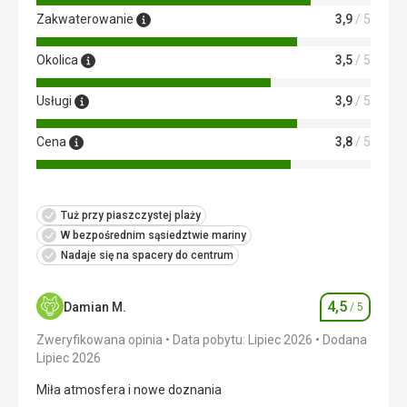
Zakwaterowanie
3,9
/ 5
Okolica
3,5
/ 5
Usługi
3,9
/ 5
Cena
3,8
/ 5
Tuż przy piaszczystej plaży
W bezpośrednim sąsiedztwie mariny
Nadaje się na spacery do centrum
4,5
Damian M.
/ 5
Ocena
Zweryfikowana opinia
Data pobytu: Lipiec 2026
Dodana
Lipiec 2026
Miła atmosfera i nowe doznania