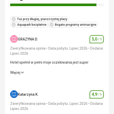
Tuż przy długiej, piaszczystej plaży
Aquapark bezpłatnie
Bogate programy animacyjne
5,0
GRAZYNA D.
/ 5
Ocena
Zweryfikowana opinia
Data pobytu: Lipiec 2026
Dodana
Lipiec 2026
Hotel spełnił w pełni moje oczekiwania jest super
Hotel spełnił w pełni moje oczekiwania jest super
Więcej
Wyżywienie
5,0
/ 5
Zakwaterowanie
5,0
/ 5
4,9
Katarzyna K.
/ 5
Ocena
Okolica
5,0
/ 5
Zweryfikowana opinia
Data pobytu: Lipiec 2026
Dodana
Lipiec 2026
Usługi
5,0
/ 5