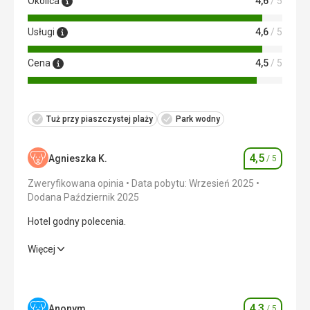
Okolica
4,6
/ 5
Usługi
4,6
/ 5
Cena
4,5
/ 5
Tuż przy piaszczystej plaży
Park wodny
4,5
Agnieszka K.
/ 5
Ocena
Zweryfikowana opinia
Data pobytu: Wrzesień 2025
Dodana Październik 2025
Hotel godny polecenia.
Hotel godny polecenia.
Więcej
Wyżywienie
5,0
/ 5
Zakwaterowanie
5,0
/ 5
4,3
Anonym
/ 5