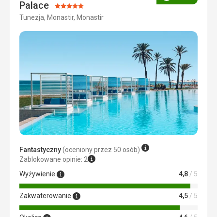
Ocena
Palace
Ocena:
Tunezja, Monastir, Monastir
5/5
Fantastyczny
(oceniony przez 50 osób)
Zablokowane opinie: 2
Wyżywienie
4,8
/ 5
Zakwaterowanie
4,5
/ 5