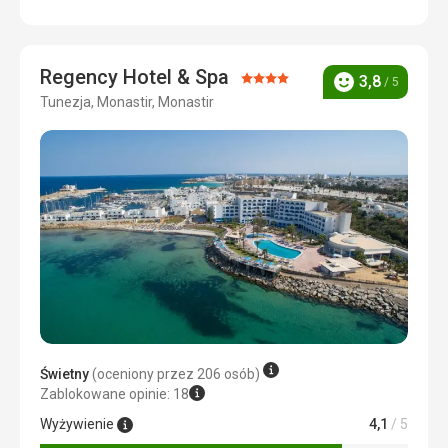
średnio bez smaku ale dużo
Usługi
5,0
/ 5
Zakwaterowanie
Cena
5,0
/ 5
karaluchy
Regency Hotel & Spa
Ocena:
3,8
Usługi
/ 5
Ocena
obsługa profesjonalna, dbali o wszystko.
Tunezja, Monastir, Monastir
4/5
Świetny
(oceniony przez 206 osób)
Zablokowane opinie: 18
Wyżywienie
4,1
/ 5