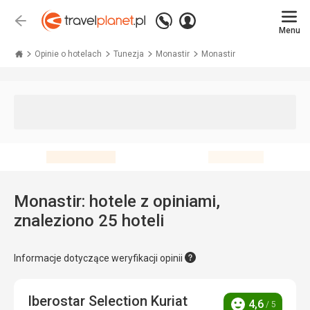
Zadzwoń
Zaloguj
Wstecz
+48 71 771 76 55
Menu
się
Travelplanet.pl
Opinie o hotelach
Tunezja
Monastir
Monastir
Monastir: hotele z opiniami,
znaleziono 25 hoteli
Informacje dotyczące weryfikacji opinii
Iberostar Selection Kuriat
4,6
/ 5