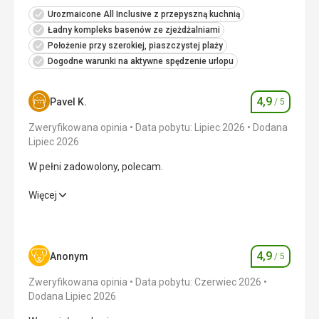
Urozmaicone All Inclusive z przepyszną kuchnią
Ładny kompleks basenów ze zjeżdżalniami
Położenie przy szerokiej, piaszczystej plaży
Dogodne warunki na aktywne spędzenie urlopu
4,9
Pavel K.
/ 5
Ocena
Zweryfikowana opinia
Data pobytu: Lipiec 2026
Dodana
Lipiec 2026
W pełni zadowolony, polecam.
W pełni zadowolony, polecam.
Więcej
Wyżywienie
4,0
/ 5
Zakwaterowanie
5,0
/ 5
4,9
Anonym
/ 5
Ocena
Okolica
5,0
/ 5
Zweryfikowana opinia
Data pobytu: Czerwiec 2026
Dodana Lipiec 2026
Usługi
5,0
/ 5