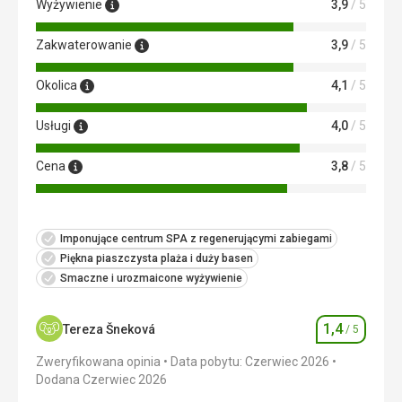
Wyżywienie
3,9
/ 5
Zakwaterowanie
3,9
/ 5
Okolica
4,1
/ 5
Usługi
4,0
/ 5
Cena
3,8
/ 5
Imponujące centrum SPA z regenerującymi zabiegami
Piękna piaszczysta plaża i duży basen
Smaczne i urozmaicone wyżywienie
1,4
Tereza Šneková
/ 5
Ocena
Zweryfikowana opinia
Data pobytu: Czerwiec 2026
Dodana Czerwiec 2026