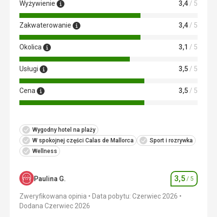
Wyżywienie
3,4
/ 5
Ta recenzja została automatycznie przetłumaczona za
pomocą Google Translate
Zakwaterowanie
3,4
/ 5
Okolica
3,1
/ 5
Usługi
3,5
/ 5
Cena
3,5
/ 5
Wygodny hotel na plaży
W spokojnej części Calas de Mallorca
Sport i rozrywka
Wellness
3,5
Paulina G.
/ 5
Ocena
Zweryfikowana opinia
Data pobytu: Czerwiec 2026
Dodana Czerwiec 2026