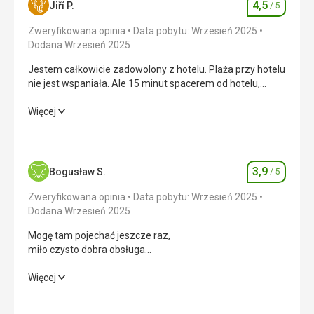
4,5
Jiří P.
/ 5
Ocena
Zweryfikowana opinia
Data pobytu: Wrzesień 2025
Dodana Wrzesień 2025
Jestem całkowicie zadowolony z hotelu. Plaża przy hotelu
nie jest wspaniała. Ale 15 minut spacerem od hotelu,
idealną ścieżką wzdłuż wybrzeża, znajdują się dwie piękne
plaże.
Jestem całkowicie zadowolony z hotelu. Plaża przy hotelu
Więcej
nie jest wspaniała. Ale 15 minut spacerem od hotelu,
idealną ścieżką wzdłuż wybrzeża, znajdują się dwie piękne
plaże.
3,9
Bogusław S.
/ 5
Ocena
Wyżywienie
5,0
/ 5
Zweryfikowana opinia
Data pobytu: Wrzesień 2025
Zakwaterowanie
5,0
/ 5
Dodana Wrzesień 2025
Mogę tam pojechać jeszcze raz,
Okolica
2,0
/ 5
miło czysto dobra obsługa
Dla "basenowiczów" spory, czysty! basen z
Usługi
5,0
/ 5
sympatycznymi umilaczami. Wieczory ciekawe (siedem
Mogę tam pojechać jeszcze raz,
Więcej
bez powtórzeń). Bar z miłą, szybką obsługą
miło czysto dobra obsługa
Cena
5,0
/ 5
Dla "basenowiczów" spory, czysty! basen z