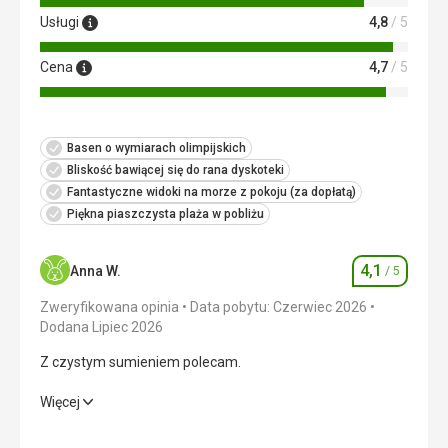
Usługi
4,8
/ 5
Cena
4,7
/ 5
Basen o wymiarach olimpijskich
Bliskość bawiącej się do rana dyskoteki
Fantastyczne widoki na morze z pokoju (za dopłatą)
Piękna piaszczysta plaża w pobliżu
4,1
Anna W.
/ 5
Ocena
Zweryfikowana opinia
Data pobytu: Czerwiec 2026
Dodana Lipiec 2026
Z czystym sumieniem polecam.
Z czystym sumieniem polecam.
Więcej
Wyżywienie
4,0
/ 5