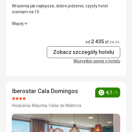
Usługi
4,0
/ 5
Wrażenia jak najlepsze, dobre jedzenie, czysty hotel
oceniam na 10
Cena
4,0
/ 5
Wrażenia jak najlepsze, dobre jedzenie, czysty hotel
Więcej
oceniam na 10
Plaża
Bardzo ładna, w zatoce
2 435
Wyżywienie
4,0
/ 5
od
zł
za os.
Wyżywienie
Smaczne jedzenie
Zobacz szczegóły hotelu
Zakwaterowanie
5,0
/ 5
Zakwaterowanie
Wszystkie opinie o hotelu
Okolica
5,0
/ 5
Czysty, schludny ale dość mały
Usługi
5,0
/ 5
Cena
5,0
/ 5
Iberostar Cala Domingos
4,1
/ 5
Ocena
Ocena:
Hiszpania, Majorka, Calas de Mallorca
4/5
Plaża
Ok
Wyżywienie
Było ok