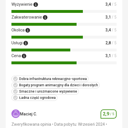
Wyżywienie
3,4
/ 5
Ta recenzja została automatycznie przetłumaczona za
pomocą Google Translate
Zakwaterowanie
3,1
/ 5
Okolica
3,4
/ 5
Usługi
2,8
/ 5
Cena
3,1
/ 5
Dobra infrastruktura rekreacyjno-sportowa
Bogaty program animacyjny dla dzieci i dorosłych
Smaczne i urozmaicone wyżywienie
Ładna część ogrodowa
2,9
Maciej C.
/ 5
Ocena
Zweryfikowana opinia
Data pobytu: Wrzesień 2024