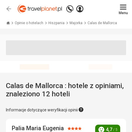
Zadzwoń
Zaloguj
Wstecz
+48 71 771 76 55
Menu
się
Travelplanet.pl
Opinie o hotelach
Hiszpania
Majorka
Calas de Mallorca
Calas de Mallorca : hotele z opiniami,
znaleziono 12 hoteli
Informacje dotyczące weryfikacji opinii
Palia Maria Eugenia
Ocena:
4,7
/ 5