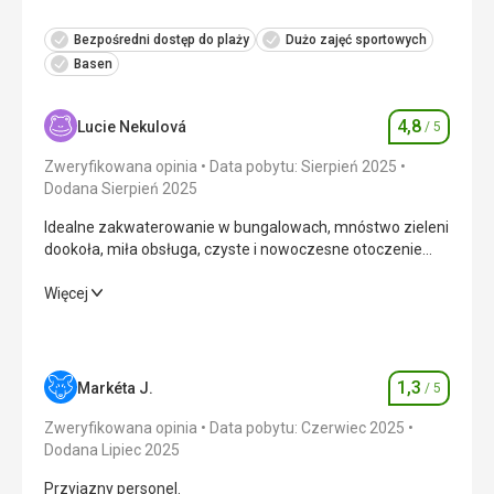
Bezpośredni dostęp do plaży
Dużo zajęć sportowych
Basen
4,8
Lucie Nekulová
/ 5
Ocena
Zweryfikowana opinia
Data pobytu: Sierpień 2025
Dodana Sierpień 2025
Idealne zakwaterowanie w bungalowach, mnóstwo zieleni
dookoła, miła obsługa, czyste i nowoczesne otoczenie
restauracji, doskonałe jedzenie i napoje!
Idealne zakwaterowanie w bungalowach, mnóstwo zieleni
Więcej
dookoła, miła obsługa, czyste i nowoczesne otoczenie
restauracji, doskonałe jedzenie i napoje!
Wyżywienie
5,0
/ 5
1,3
Markéta J.
/ 5
Ocena
Zakwaterowanie
5,0
/ 5
Zweryfikowana opinia
Data pobytu: Czerwiec 2025
Dodana Lipiec 2025
Okolica
4,0
/ 5
Przyjazny personel.