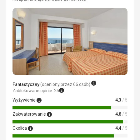
4/5
Wyżywienie
5,0
/ 5
Zakwaterowanie
5,0
/ 5
Okolica
5,0
/ 5
Usługi
5,0
/ 5
Cena
5,0
/ 5
Plaża
Plaża znajdowała się zaledwie kilka kroków od hotelu –
Fantastyczny
(oceniony przez 66 osób)
dokładnie tyle, ile potrzeba, żeby dojść w klapkach, ale nie
Zablokowane opinie: 25
na tyle daleko, by się spocić.
Wyżywienie
4,3
/ 5
Piasek jak puder, woda jak kryształ
Zakwaterowanie
4,8
/ 5
Wybrzeże wyglądało jakby ktoś na chwilę zatrzymał czas.
Piasek był jasny, miękki jak mąka i tak czysty, że spokojnie
Okolica
4,4
/ 5
można było rozłożyć ręcznik bez obsesyjnego trzepania
go co 5 minut. A woda? Turkusowa, przejrzysta do tego