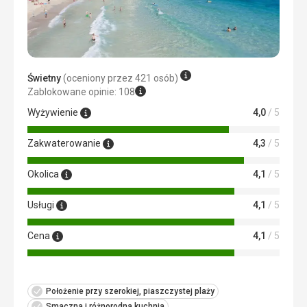
Do przyjęcia
Ta recenzja została automatycznie przetłumaczona za
pomocą Google Translate
Świetny
(oceniony przez 421 osób)
Zablokowane opinie: 108
Wyżywienie
4,0
/ 5
Zakwaterowanie
4,3
/ 5
Okolica
4,1
/ 5
Usługi
4,1
/ 5
Cena
4,1
/ 5
Położenie przy szerokiej, piaszczystej plaży
Smaczna i różnorodna kuchnia