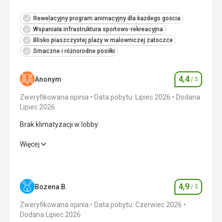
Rewelacyjny program animacyjny dla każdego gościa
Wspaniała infrastruktura sportowo-rekreacyjna
Blisko piaszczystej plaży w malowniczej zatoczce
Smaczne i różnorodne posiłki
4,4
Anonym
/ 5
Ocena
Zweryfikowana opinia
Data pobytu: Lipiec 2026
Dodana
Lipiec 2026
Brak klimatyzacji w lobby
Brak klimatyzacji w lobby
Więcej
Wyżywienie
4,0
/ 5
Zakwaterowanie
4,0
/ 5
4,9
Bozena B.
/ 5
Ocena
Okolica
5,0
/ 5
Zweryfikowana opinia
Data pobytu: Czerwiec 2026
Dodana Lipiec 2026