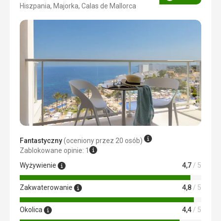
Ocena
Hiszpania, Majorka, Calas de Mallorca
4/5
Fantastyczny
(oceniony przez 20 osób)
Zablokowane opinie: 1
Wyżywienie
4,7
/ 5
Zakwaterowanie
4,8
/ 5
Okolica
4,4
/ 5