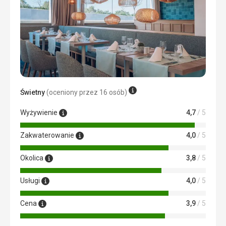
Zakwaterowanie
Pokoj z godny z opisem
Usługi
Ok
Świetny
(oceniony przez 16 osób)
Wyżywienie
4,7
/ 5
Zakwaterowanie
4,0
/ 5
Okolica
3,8
/ 5
Usługi
4,0
/ 5
Cena
3,9
/ 5