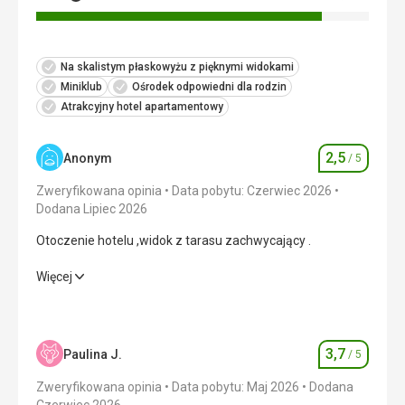
Na skalistym płaskowyżu z pięknymi widokami
Miniklub
Ośrodek odpowiedni dla rodzin
Atrakcyjny hotel apartamentowy
2,5
Anonym
/ 5
Ocena
Zweryfikowana opinia
Data pobytu: Czerwiec 2026
Dodana Lipiec 2026
Otoczenie hotelu ,widok z tarasu zachwycający .
Otoczenie hotelu ,widok z tarasu zachwycający .
Więcej
Wyżywienie
2,0
/ 5
Zakwaterowanie
3,0
/ 5
3,7
Paulina J.
/ 5
Ocena
Okolica
3,0
/ 5
Zweryfikowana opinia
Data pobytu: Maj 2026
Dodana
Czerwiec 2026