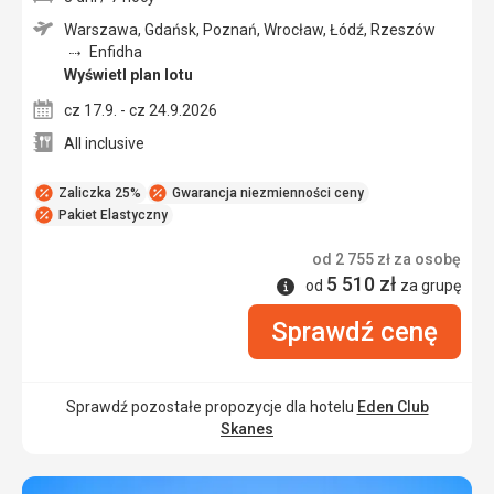
Warszawa, Gdańsk, Poznań, Wrocław, Łódź, Rzeszów
Enfidha
Wyświetl plan lotu
cz 17.9. - cz 24.9.2026
All inclusive
Zaliczka 25%
Gwarancja niezmienności ceny
Pakiet Elastyczny
od
2 755
zł
za osobę
5 510
zł
Informacje
od
za grupę
Sprawdź cenę
Sprawdź pozostałe propozycje dla hotelu
Eden Club
Skanes