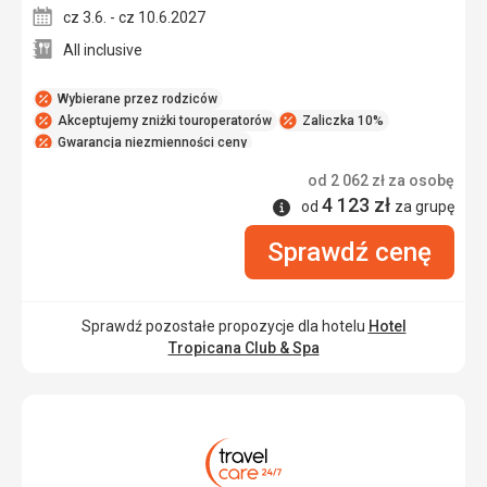
cz 3.6. - cz 10.6.2027
All inclusive
Wybierane przez rodziców
Akceptujemy zniżki touroperatorów
Zaliczka 10%
Gwarancja niezmienności ceny
Bezpłatne odwołanie rezerwacji
od
2 062
zł
za osobę
4 123
zł
Informacje
od
za grupę
Sprawdź cenę
Sprawdź pozostałe propozycje dla hotelu
Hotel
Tropicana Club & Spa