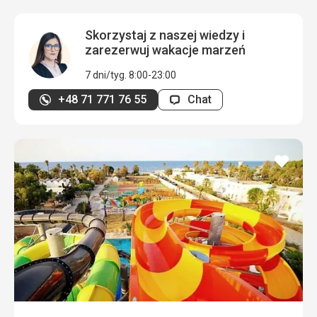
Skorzystaj z naszej wiedzy i
zarezerwuj wakacje marzeń
7 dni/tyg. 8:00-23:00
+48 71 771 76 55
Chat
dodaj
do
ulubi