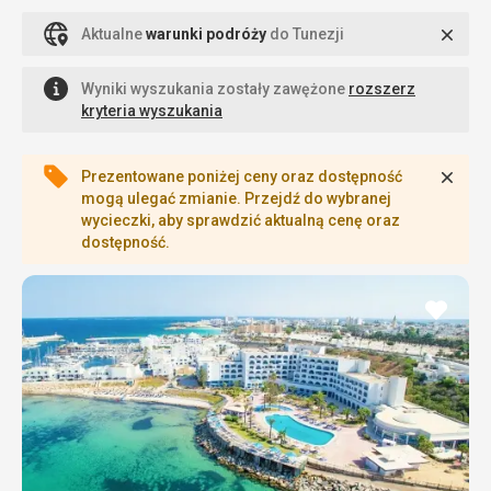
Zamk
Aktualne
warunki podróży
do Tunezji
Sprawdź z jakich lotnisk polecisz do
Monastiru
Wyniki wyszukania zostały zawężone
rozszerz
kryteria wyszukania
Planowanie podróży jest prostsze dzięki wielu komfortowym
połączeniom lotniczym. Sprawdź listę lotnisk oferujących wyjazd
do Monastiru - i wybierz się na wymarzone wakacje!
Zamk
Prezentowane poniżej ceny oraz dostępność
mogą ulegać zmianie. Przejdź do wybranej
wycieczki, aby sprawdzić aktualną cenę oraz
dostępność.
Monastir z Gdańska
Monastir z Katowic
dodaj
do
ulubi
Monastir z Poznania
Monastir z Warszawy
Monastir z Wrocławia
Monastir z Berlina