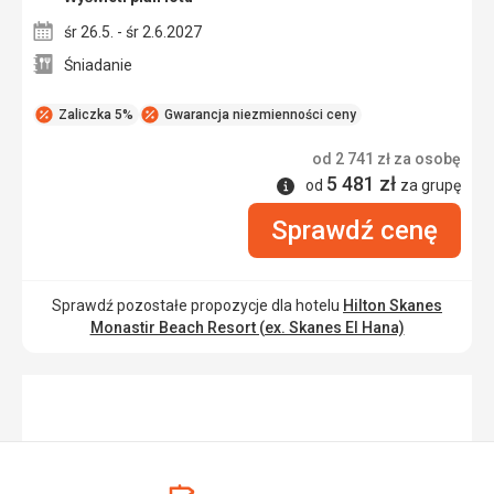
śr 26.5. - śr 2.6.2027
Śniadanie
Zaliczka 5%
Gwarancja niezmienności ceny
od
2 741
zł
za osobę
5 481
zł
Informacje
od
za grupę
Sprawdź cenę
Sprawdź pozostałe propozycje dla hotelu
Hilton Skanes
Monastir Beach Resort (ex. Skanes El Hana)