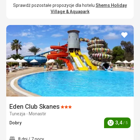
Sprawdź pozostałe propozycje dla hotelu
Shems Holiday
Village & Aquapark
dodaj
do
ulubi
Eden Club Skanes
Ocena:
Tunezja - Monastir
3/5
3,4
Dobry
/ 5
Ocena
8 dni / 7 nocy