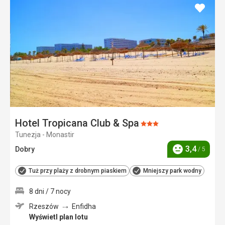
dodaj
do
ulubi
Hotel Tropicana Club & Spa
Ocena:
Tunezja - Monastir
3/5
3,4
Dobry
/ 5
Ocena
Tuż przy plaży z drobnym piaskiem
Mniejszy park wodny
8 dni / 7 nocy
Rzeszów
Enfidha
Wyświetl plan lotu