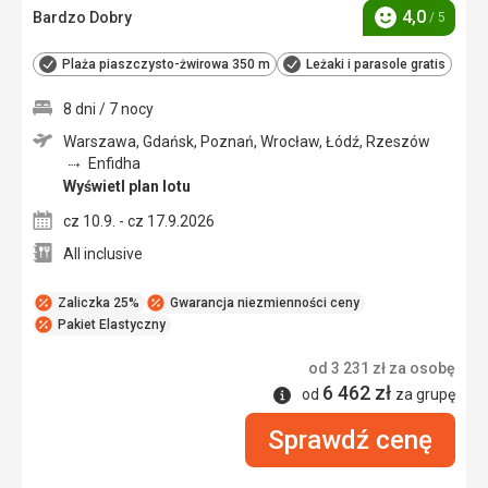
4,0
Bardzo Dobry
/ 5
Ocena
Plaża piaszczysto-żwirowa 350 m
Leżaki i parasole gratis
8 dni / 7 nocy
Warszawa, Gdańsk, Poznań, Wrocław, Łódź, Rzeszów
Enfidha
Wyświetl plan lotu
cz 10.9. - cz 17.9.2026
All inclusive
Zaliczka 25%
Gwarancja niezmienności ceny
Pakiet Elastyczny
od
3 231
zł
za osobę
6 462
zł
Informacje
od
za grupę
Sprawdź cenę