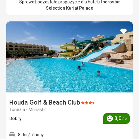
Sprawdź pozostałe propozycje dla hotelu
Iberostar
Selection Kuriat Palace
dodaj
do
ulubi
Houda Golf & Beach Club
Ocena:
Tunezja - Monastir
3.5/5
3,0
Dobry
/ 5
Ocena
8 dni / 7 nocy