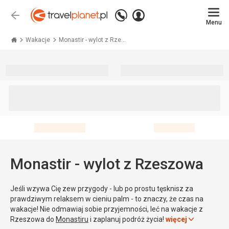
Zadzwoń
Zaloguj
Wstecz
+48 71 771 76 55
Menu
się
Travelplanet.pl
Wakacje
Monastir - wylot z Rze...
Monastir - wylot z Rzeszowa
Jeśli wzywa Cię zew przygody - lub po prostu tęsknisz za
prawdziwym relaksem w cieniu palm - to znaczy, że czas na
wakacje! Nie odmawiaj sobie przyjemności, leć na wakacje z
Rzeszowa do
Monastiru
i zaplanuj podróż życia!
więcej