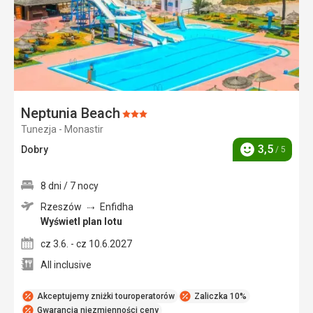
Neptunia Beach
Ocena:
Tunezja - Monastir
3/5
3,5
Dobry
/ 5
Ocena
8 dni / 7 nocy
Rzeszów
Enfidha
Wyświetl plan lotu
cz 3.6. - cz 10.6.2027
All inclusive
Akceptujemy zniżki touroperatorów
Zaliczka 10%
Gwarancja niezmienności ceny