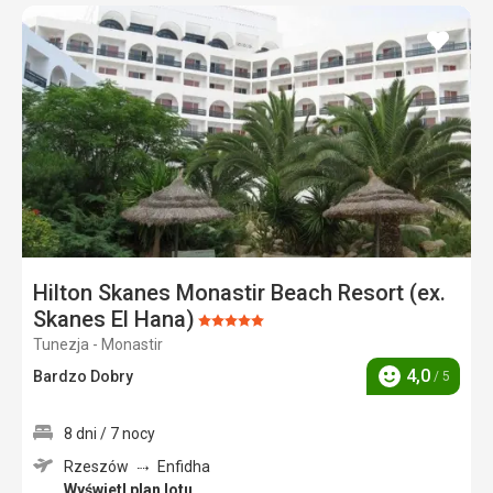
dodaj
do
ulubi
Hilton Skanes Monastir Beach Resort (ex.
Skanes El Hana)
Ocena:
Tunezja - Monastir
5/5
4,0
Bardzo Dobry
/ 5
Ocena
8 dni / 7 nocy
Rzeszów
Enfidha
Wyświetl plan lotu