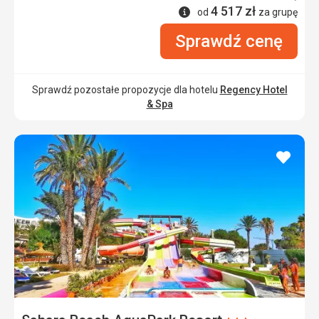
4 517
zł
Informacje
od
za grupę
Sprawdź cenę
Sprawdź pozostałe propozycje dla hotelu
Regency Hotel
& Spa
dodaj
do
ulubi