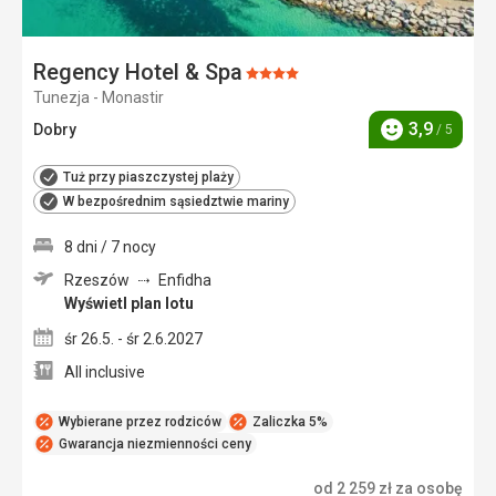
Regency Hotel & Spa
Ocena:
Tunezja - Monastir
4/5
3,9
Dobry
/ 5
Ocena
Tuż przy piaszczystej plaży
W bezpośrednim sąsiedztwie mariny
8 dni / 7 nocy
Rzeszów
Enfidha
Wyświetl plan lotu
śr 26.5. - śr 2.6.2027
All inclusive
Wybierane przez rodziców
Zaliczka 5%
Gwarancja niezmienności ceny
od
2 259
zł
za osobę