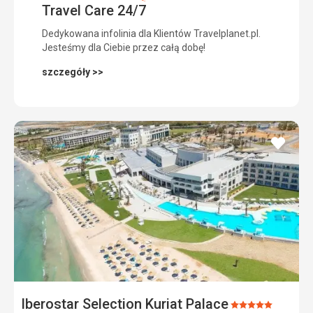
Travel Care 24/7
Dedykowana infolinia dla Klientów Travelplanet.pl.
Jesteśmy dla Ciebie przez całą dobę!
szczegóły >>
dodaj
do
ulubi
Iberostar Selection Kuriat Palace
Ocena: