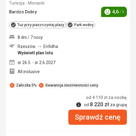
Tunezja - Monastir
5/5
4,6
Bardzo Dobry
/ 5
Ocena
Tuż przy piaszczystej plaży
Park wodny
8 dni / 7 nocy
Rzeszów
Enfidha
Wyświetl plan lotu
śr 26.5. - śr 2.6.2027
All inclusive
Zaliczka 5%
Gwarancja niezmienności ceny
od
4 110
zł
za osobę
8 220
zł
Informacje
od
za grupę
Sprawdź cenę