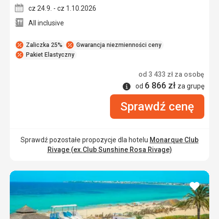
cz 24.9. - cz 1.10.2026
All inclusive
Zaliczka 25%
Gwarancja niezmienności ceny
Pakiet Elastyczny
od
3 433
zł
za osobę
6 866
zł
Informacje
od
za grupę
Sprawdź cenę
Sprawdź pozostałe propozycje dla hotelu
Monarque Club
Rivage (ex.Club Sunshine Rosa Rivage)
dodaj
do
ulubi