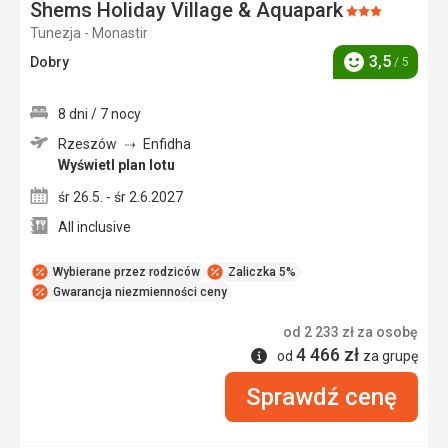
Shems Holiday Village & Aquapark
Ocena:
Tunezja - Monastir
3/5
3,5
Dobry
/ 5
Ocena
8 dni / 7 nocy
Rzeszów
Enfidha
Wyświetl plan lotu
śr 26.5. - śr 2.6.2027
All inclusive
Wybierane przez rodziców
Zaliczka 5%
Gwarancja niezmienności ceny
od
2 233
zł
za osobę
4 466
zł
Informacje
od
za grupę
Sprawdź cenę