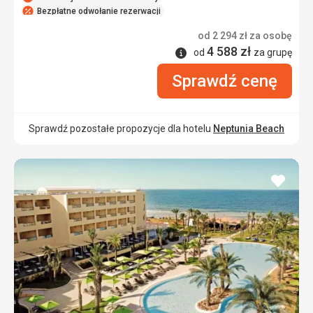
Bezpłatne odwołanie rezerwacji
od
2 294
zł
za osobę
4 588
zł
Informacje
od
za grupę
Sprawdź cenę
Sprawdź pozostałe propozycje dla hotelu
Neptunia Beach
dodaj
do
ulubi