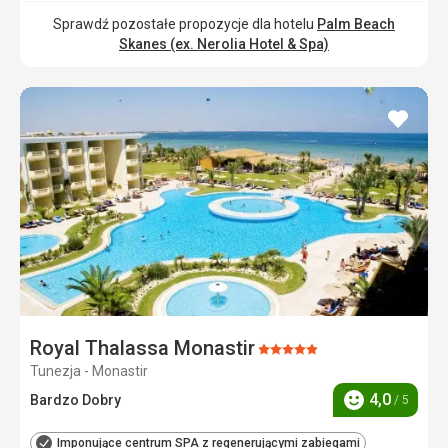
Sprawdź pozostałe propozycje dla hotelu
Palm Beach
Skanes (ex. Nerolia Hotel & Spa)
dodaj
do
ulubi
Royal Thalassa Monastir
Ocena:
Tunezja - Monastir
5/5
4,0
Bardzo Dobry
/ 5
Ocena
Imponujące centrum SPA z regenerującymi zabiegami