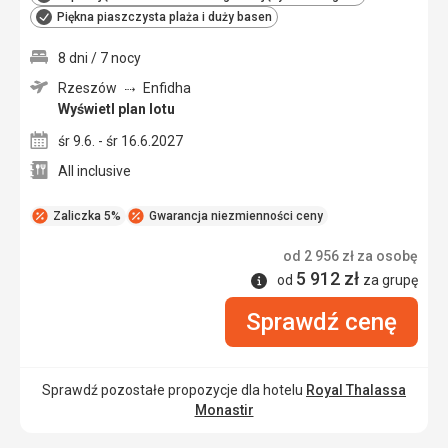
Piękna piaszczysta plaża i duży basen
8 dni / 7 nocy
Rzeszów
Enfidha
Wyświetl plan lotu
śr 9.6. - śr 16.6.2027
All inclusive
Zaliczka 5%
Gwarancja niezmienności ceny
od
2 956
zł
za osobę
5 912
zł
Informacje
od
za grupę
Sprawdź cenę
Sprawdź pozostałe propozycje dla hotelu
Royal Thalassa
Monastir