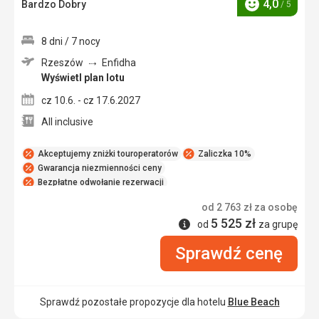
4,0
Bardzo Dobry
/ 5
Ocena
8 dni / 7 nocy
Rzeszów
Enfidha
Wyświetl plan lotu
cz 10.6. - cz 17.6.2027
All inclusive
Akceptujemy zniżki touroperatorów
Zaliczka 10%
Gwarancja niezmienności ceny
Bezpłatne odwołanie rezerwacji
od
2 763
zł
za osobę
5 525
zł
Informacje
od
za grupę
Sprawdź cenę
Sprawdź pozostałe propozycje dla hotelu
Blue Beach