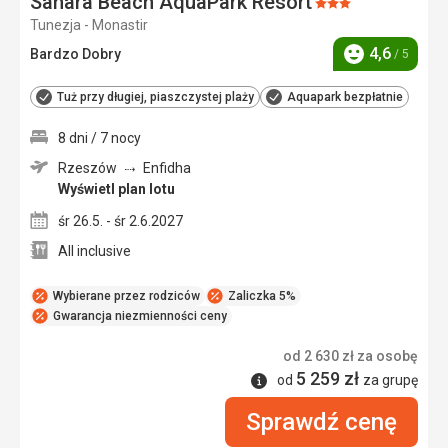
Sahara Beach AquaPark Resort
Ocena:
Tunezja - Monastir
3/5
4,6
Bardzo Dobry
/ 5
Ocena
Tuż przy długiej, piaszczystej plaży
Aquapark bezpłatnie
8 dni / 7 nocy
Rzeszów
Enfidha
Wyświetl plan lotu
śr 26.5. - śr 2.6.2027
All inclusive
Wybierane przez rodziców
Zaliczka 5%
Gwarancja niezmienności ceny
od
2 630
zł
za osobę
5 259
zł
Informacje
od
za grupę
Sprawdź cenę