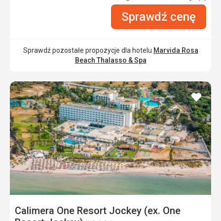
Sprawdź cenę
Sprawdź pozostałe propozycje dla hotelu
Marvida Rosa
Beach Thalasso & Spa
dodaj
do
ulubi
Calimera One Resort Jockey (ex. One