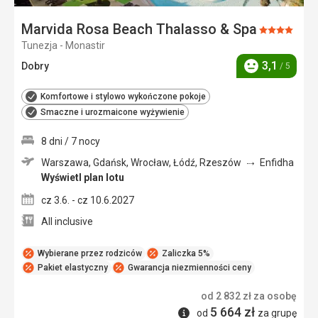
Marvida Rosa Beach Thalasso & Spa
Ocena:
Tunezja - Monastir
4/5
3,1
Dobry
/ 5
Ocena
Komfortowe i stylowo wykończone pokoje
Smaczne i urozmaicone wyżywienie
8 dni / 7 nocy
Warszawa, Gdańsk, Wrocław, Łódź, Rzeszów
Enfidha
Wyświetl plan lotu
cz 3.6. - cz 10.6.2027
All inclusive
Wybierane przez rodziców
Zaliczka 5%
Pakiet elastyczny
Gwarancja niezmienności ceny
od
2 832
zł
za osobę
5 664
zł
Informacje
od
za grupę