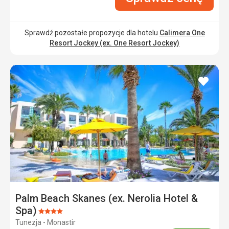
Sprawdź pozostałe propozycje dla hotelu
Calimera One
Resort Jockey (ex. One Resort Jockey)
dodaj
do
ulubi
Palm Beach Skanes (ex. Nerolia Hotel &
Spa)
Ocena:
Tunezja - Monastir
4/5