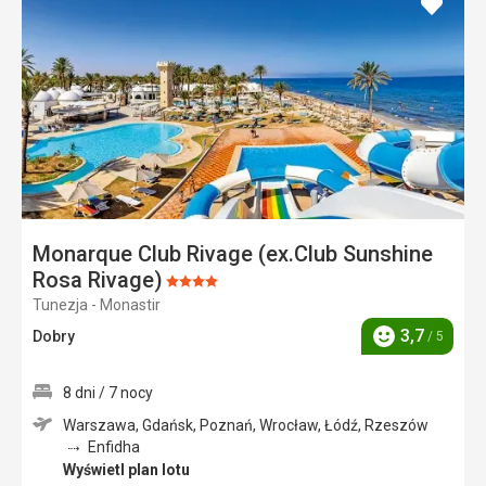
dodaj
do
ulubi
Monarque Club Rivage (ex.Club Sunshine
Rosa Rivage)
Ocena:
Tunezja - Monastir
4/5
3,7
Dobry
/ 5
Ocena
8 dni / 7 nocy
Warszawa, Gdańsk, Poznań, Wrocław, Łódź, Rzeszów
Enfidha
Wyświetl plan lotu