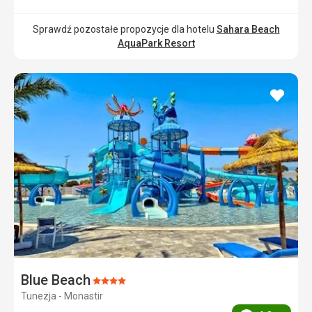
Sprawdź pozostałe propozycje dla hotelu
Sahara Beach
AquaPark Resort
dodaj
do
ulubi
Blue Beach
Ocena:
Tunezja - Monastir
4/5