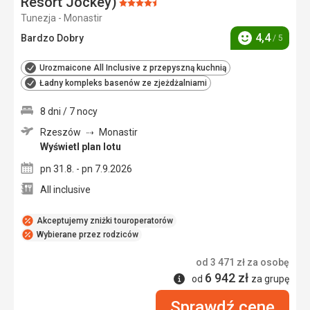
Resort Jockey)
Ocena:
Tunezja - Monastir
4.5/5
4,4
Bardzo Dobry
/ 5
Ocena
Urozmaicone All Inclusive z przepyszną kuchnią
Ładny kompleks basenów ze zjeżdżalniami
8 dni / 7 nocy
Rzeszów
Monastir
Wyświetl plan lotu
pn 31.8. - pn 7.9.2026
All inclusive
Akceptujemy zniżki touroperatorów
Wybierane przez rodziców
od
3 471
zł
za osobę
6 942
zł
Informacje
od
za grupę
Sprawdź cenę