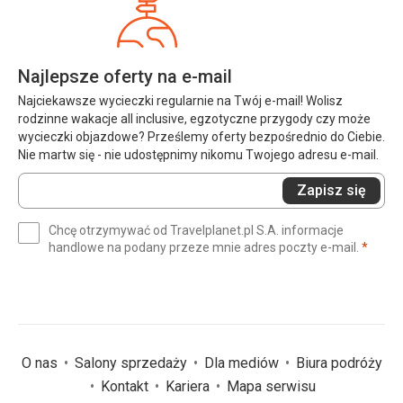
Najlepsze oferty na e-mail
Najciekawsze wycieczki regularnie na Twój e-mail! Wolisz
rodzinne wakacje all inclusive, egzotyczne przygody czy może
wycieczki objazdowe? Prześlemy oferty bezpośrednio do Ciebie.
Nie martw się - nie udostępnimy nikomu Twojego adresu e-mail.
Wprowadź
Zapisz się
swój
e-
Chcę otrzymywać od Travelplanet.pl S.A. informacje
mail
(wym
handlowe na podany przeze mnie adres poczty e-mail.
*
(wymagane)
*
O nas
Salony sprzedaży
Dla mediów
Biura podróży
Kontakt
Kariera
Mapa serwisu