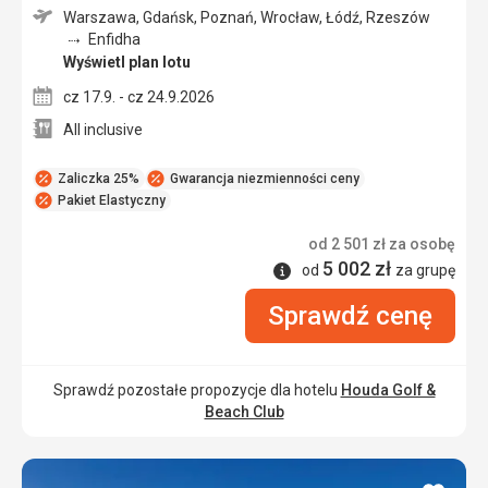
Warszawa, Gdańsk, Poznań, Wrocław, Łódź, Rzeszów
Enfidha
Wyświetl plan lotu
cz 17.9. - cz 24.9.2026
All inclusive
Zaliczka 25%
Gwarancja niezmienności ceny
Pakiet Elastyczny
od
2 501
zł
za osobę
5 002
zł
Informacje
od
za grupę
Sprawdź cenę
Sprawdź pozostałe propozycje dla hotelu
Houda Golf &
Beach Club