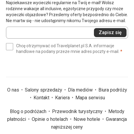
Najciekawsze wycieczki regularnie na Twój e-mail! Wolisz
rodzinne wakacje all inclusive, egzotyczne przygody czy może
wycieczki objazdowe? Prześlemy oferty bezpośrednio do Ciebie.
Nie martw się - nie udostępnimy nikomu Twojego adresu e-mail.
Wprowadź
Zapisz się
swój
e-
Chcę otrzymywać od Travelplanet.pl S.A. informacje
mail
(wym
handlowe na podany przeze mnie adres poczty e-mail.
*
(wymagane)
*
O nas
Salony sprzedaży
Dla mediów
Biura podróży
Kontakt
Kariera
Mapa serwisu
Blog o podróżach
Przewodnik turystyczny
Metody
płatności
Opinie o hotelach
Nowe hotele
Gwarancja
najniższej ceny