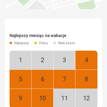
Najlepszy miesiąc na wakacje
Najlepszy
Dobry
Niski sezon
Styczeń:
Luty:
Marzec:
Kwiecień:
Niski
Niski
Niski
Najlepszy
sezon
sezon
sezon
Maj:
Czerwiec:
Lipiec:
Sierpień:
Najlepszy
Najlepszy
Najlepszy
Najlepszy
Wrzesień:
Październik:
Listopad:
Grudzień:
Najlepszy
Najlepszy
Niski
Niski