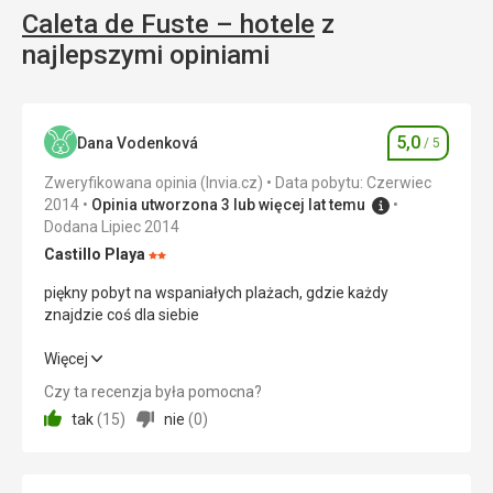
ornych,
Caleta de Fuste – hotele
z
stolicą
najlepszymi opiniami
została
La
Oliva.
Miało
5,0
Dana Vodenková
/ 5
to
Ocena
miejsce
Zweryfikowana opinia (Invia.cz)
Data pobytu: Czerwiec
w
2014
Opinia utworzona 3 lub więcej lat temu
1834
Dodana Lipiec 2014
roku.
Castillo Playa
Obecnie
Ocena:
turyści
2/5
piękny pobyt na wspaniałych plażach, gdzie każdy
przyjeżdżają
znajdzie coś dla siebie
do
miasta
piękny pobyt na wspaniałych plażach, gdzie każdy
Więcej
raczej
znajdzie coś dla siebie
na
Czy ta recenzja była pomocna?
jeden
tak
(
15
)
nie
(
0
)
Wyżywienie
5,0
/ 5
dzień,
głównie
Zakwaterowanie
5,0
/ 5
ze