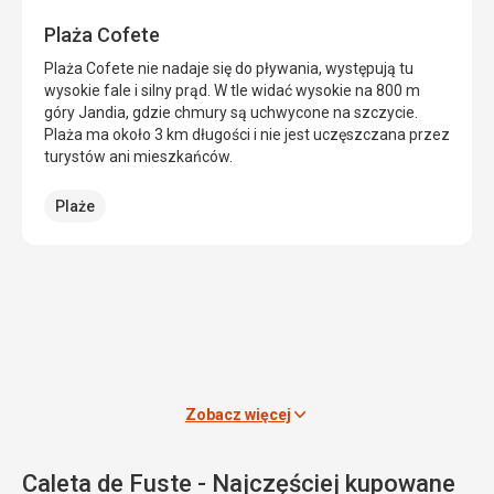
w
Fuerteventura.
Plaża Cofete
malowniczej
Posiada
dolinie
jedną
Plaża Cofete nie nadaje się do pływania, występują tu
obok
z
wysokie fale i silny prąd. W tle widać wysokie na 800 m
wyschniętego
najlepszych
góry Jandia, gdzie chmury są uchwycone na szczycie.
strumienia,
plaż
Plaża ma około 3 km długości i nie jest uczęszczana przez
który
na
turystów ani mieszkańców.
płynął
wyspie.
do
Stolica
Plaże
XVI
Pajara
wieku.
znajduje
Powodem
się
lokalizacji
na
stolicy
północy
była
obszaru
ochrona
i
przed
jest
atakami
częścią
piratów.
rolniczą,
Zobacz więcej
Chociaż
podczas
w
gdy
1593
południowa
Caleta de Fuste - Najczęściej kupowane