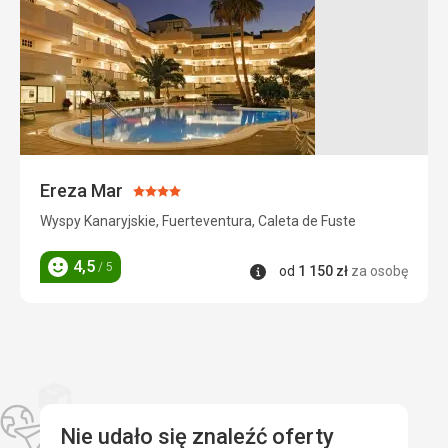
/ Ulice
Ta recenzja została automatycznie przetłumaczona za
pomocą Google Translate
Ereza Mar
Ocena:
4/5
Wyspy Kanaryjskie, Fuerteventura, Caleta de Fuste
4,5
/ 5
Informacje
od
1 150
zł
za osobę
Ocena
Nie udało się znaleźć oferty