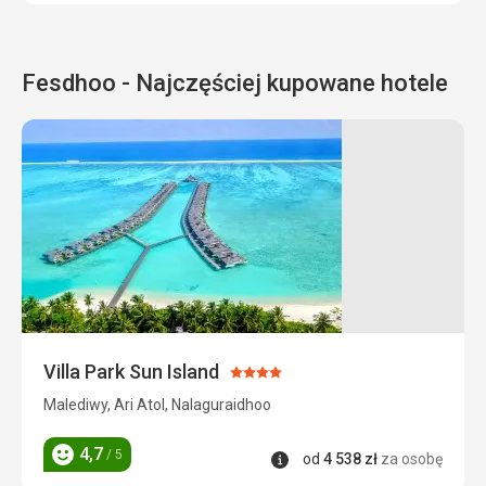
Fesdhoo - Najczęściej kupowane hotele
Villa Park Sun Island
Ocena:
4/5
Malediwy, Ari Atol, Nalaguraidhoo
4,7
/ 5
Informacje
od
4 538
zł
za osobę
Ocena