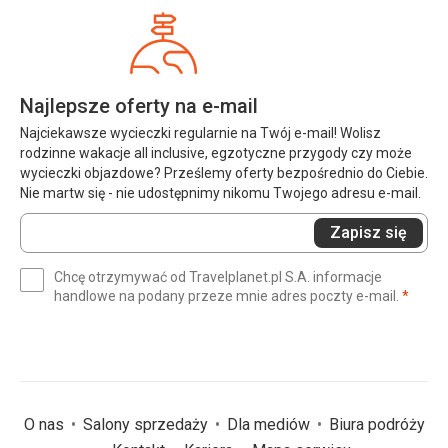
Najlepsze oferty na e-mail
Najciekawsze wycieczki regularnie na Twój e-mail! Wolisz
rodzinne wakacje all inclusive, egzotyczne przygody czy może
wycieczki objazdowe? Prześlemy oferty bezpośrednio do Ciebie.
Nie martw się - nie udostępnimy nikomu Twojego adresu e-mail.
Wprowadź
Zapisz się
swój
e-
Chcę otrzymywać od Travelplanet.pl S.A. informacje
mail
(wym
handlowe na podany przeze mnie adres poczty e-mail.
*
(wymagane)
*
O nas
Salony sprzedaży
Dla mediów
Biura podróży