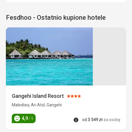
Fesdhoo - Ostatnio kupione hotele
Gangehi Island Resort
Ocena:
4/5
Malediwy, Ari Atol, Gangehi
4,9
/ 5
Informacje
od
3 549
zł
za osobę
Ocena