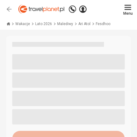
Zadzwoń
Zaloguj
Wstecz
+48 71 771 76 55
Menu
się
Travelplanet.pl
Wakacje
Lato 2026
Malediwy
Ari Atol
Fesdhoo