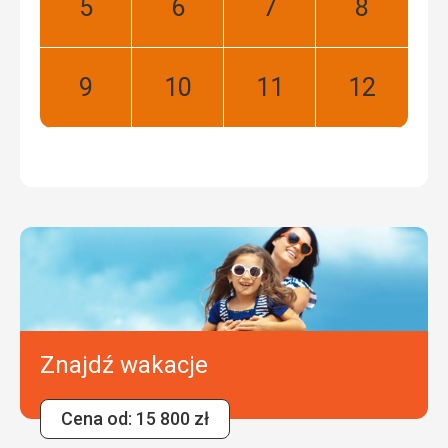
Maj:
Czerwiec:
Lipiec:
Sierpień:
Najlepszy
Najlepszy
Najlepszy
Najlepszy
Wrzesień:
Październik:
Listopad:
Grudzień:
Najlepszy
Najlepszy
Najlepszy
Najlepszy
Znajdź wakacje
Cena od: 15 800 zł