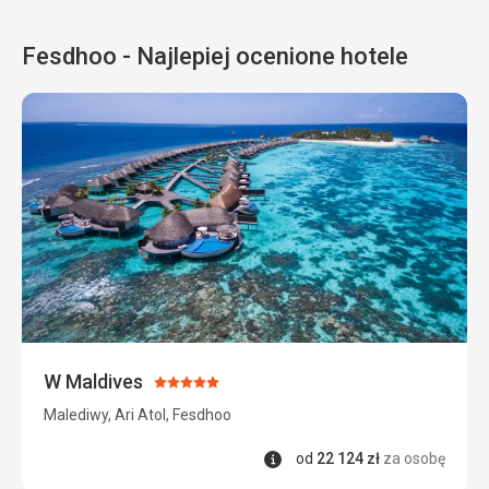
Fesdhoo - Najlepiej ocenione hotele
W Maldives
Ocena:
5/5
Malediwy, Ari Atol, Fesdhoo
Informacje
od
22 124
zł
za osobę