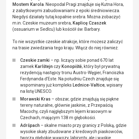
Mostem Karola
. Nieopodal Pragi znajduje się Kutna Hora,
z zabytkowymi zabudowaniami z epoki średniowiecza.
Niegdyś działały tutaj kopalnie srebra. Można zobaczyć
m.in. Czeskie muzeum srebra,
Kaplicę Czaszek
(ossuarium w Sedlcu) lub kościół św. Barbary.
To nie wszystkie czeskie atrakcje, które możesz zaliczyć
na trasie zwiedzania tego kraju. Włącz do niej również:
Czeskie zamki
– np. liczący sobie ponad 670 lat
zamek
Karlštejn
czy
Konopiště
, który był prywatną
rezydencją następcy tronu Austro-Węgier, Franciszka
Ferdynanda d’Este. Na południu Czech znajduje się
wspominany już kompleks
Lednice-Valtice
, wpisany
na listę UNESCO.
Morawski Kras
– obszar, gdzie znajdują się piękne
tereny naturalne, głównie jaskinie, z Przepaścią
Macochy, czyli najgłębszym lejem krasowym w
Czechach, mającym 138 m głębokości.
Adršpach
– skalne miasto przy granicy z Polską, gdzie
wysokie skały zbudowane z kredowych piaskowców,
tworzą głębokie wąwozy, labirynty, ale i wąskie