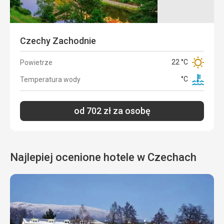
Temperatura
°C
wody
Czechy Zachodnie
od
22 °C
Powietrze
1 007
zł
za osobę
°C
Temperatura wody
od
702
zł
za osobę
Najlepiej ocenione hotele w Czechach