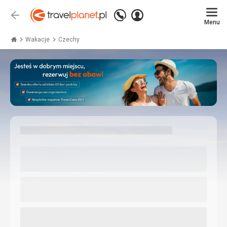
Zadzwoń
Zaloguj
Wstecz
+48
Menu
się
Travelplanet.pl
71
771
Wakacje
Czechy
76
75