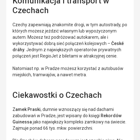
Komunikacja i transport w
Czechach
Czechy zapewniają znakomite drogi, w tym autostrady, po
których możesz jeździć własnym lub wypożyczonym
autem. Możesz też podróżować autokarem, ale i
wykorzystywać dobrą sieć połączeń kolejowych –
České
dráhy
. Jednym z największych operatorów prywatnych
połączeń jest RegioJet z biletami w atrakcyjnej cenie.
Natomiast np. w Pradze możesz korzystać z autobusów
miejskich, tramwajów, a nawet metra.
Ciekawostki o Czechach
Zamek Praski
, dumnie wznoszący się nad dachami
zabudowań w Pradze, jest wpisany do księgi
Rekordów
Guinessa
jako największy kompleks zamkowy na świecie.
Zajmuje ponad 66 tys. mkw. powierzchni.