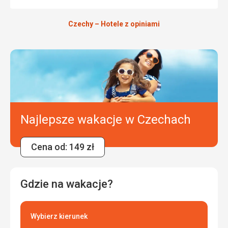
Wyżywienie
5,0
/ 5
Czechy – Hotele z opiniami
Zakwaterowanie
5,0
/ 5
Okolica
5,0
/ 5
Usługi
5,0
/ 5
Cena
5,0
/ 5
Najlepsze wakacje w Czechach
Cena od: 149 zł
Gdzie na wakacje?
Wybierz kierunek