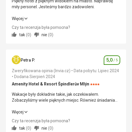
Piękny hotel z pięknym widokiem na miasto. Naprawdę
miły personel. Jesteśmy bardzo zadowoleni.
Piękny hotel z pięknym widokiem na miasto. Naprawdę
Więcej
miły personel. Jesteśmy bardzo zadowoleni.
Czy ta recenzja była pomocna?
tak
(
0
)
nie
(
0
)
Wyżywienie
5,0
/ 5
Zakwaterowanie
5,0
/ 5
5,0
Okolica
5,0
/ 5
Petra P.
/ 5
Ocena
Zweryfikowana opinia (Invia.cz)
Data pobytu: Lipiec 2024
Usługi
5,0
/ 5
Dodana Sierpień 2024
Cena
5,0
/ 5
Amenity Hotel & Resort Špindlerův Mlýn
Ocena:
4/5
Wakacje były dokładnie takie, jak oczekiwałem.
Zobaczyliśmy wiele pięknych miejsc. Również śniadania
były doskonałe.
Wakacje były dokładnie takie, jak oczekiwałem.
Więcej
Zobaczyliśmy wiele pięknych miejsc. Również śniadania
Czy ta recenzja była pomocna?
były doskonałe.
tak
(
0
)
nie
(
0
)