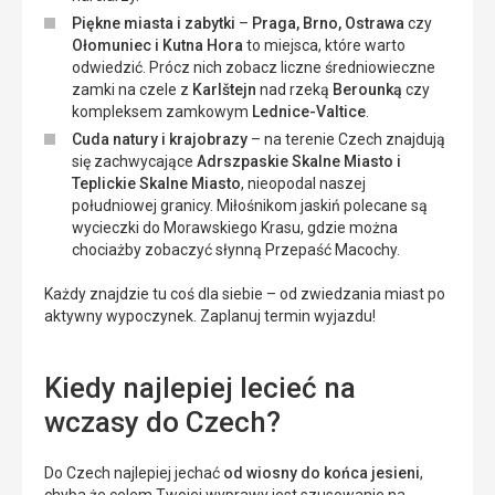
Piękne miasta i zabytki
–
Praga, Brno, Ostrawa
czy
Ołomuniec i Kutna Hora
to miejsca, które warto
odwiedzić. Prócz nich zobacz liczne średniowieczne
zamki na czele z
Karlštejn
nad rzeką
Berounką
czy
kompleksem zamkowym
Lednice-Valtice
.
Cuda natury i krajobrazy
– na terenie Czech znajdują
się zachwycające
Adrszpaskie Skalne Miasto i
Teplickie Skalne Miasto
, nieopodal naszej
południowej granicy. Miłośnikom jaskiń polecane są
wycieczki do Morawskiego Krasu, gdzie można
chociażby zobaczyć słynną Przepaść Macochy.
Każdy znajdzie tu coś dla siebie – od zwiedzania miast po
aktywny wypoczynek. Zaplanuj termin wyjazdu!
Kiedy najlepiej lecieć na
wczasy do Czech?
Do Czech najlepiej jechać
od wiosny do końca jesieni
,