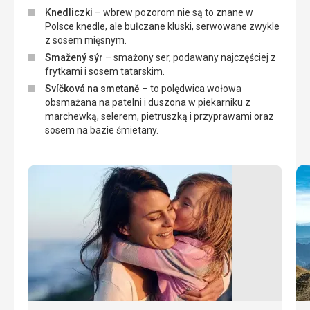
Knedliczki
– wbrew pozorom nie są to znane w
Polsce knedle, ale bułczane kluski, serwowane zwykle
z sosem mięsnym.
Smažený sýr
– smażony ser, podawany najczęściej z
frytkami i sosem tatarskim.
Svíčková na smetaně
– to polędwica wołowa
obsmażana na patelni i duszona w piekarniku z
marchewką, selerem, pietruszką i przyprawami oraz
sosem na bazie śmietany.