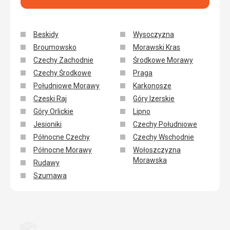
Beskidy
Wysoczyzna
Broumowsko
Morawski Kras
Czechy Zachodnie
Środkowe Morawy
Czechy Środkowe
Praga
Południowe Morawy
Karkonosze
Czeski Raj
Góry Izerskie
Góry Orlickie
Lipno
Jesioniki
Czechy Południowe
Północne Czechy
Czechy Wschodnie
Północne Morawy
Wołoszczyzna
Morawska
Rudawy
Szumawa