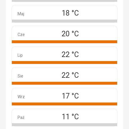
18 °C
Maj
Maj
20 °C
Czerwiec
Cze
22 °C
Lipiec
Lip
22 °C
Sierpień
Sie
17 °C
Wrzesień
Wrz
11 °C
Październik
Paź