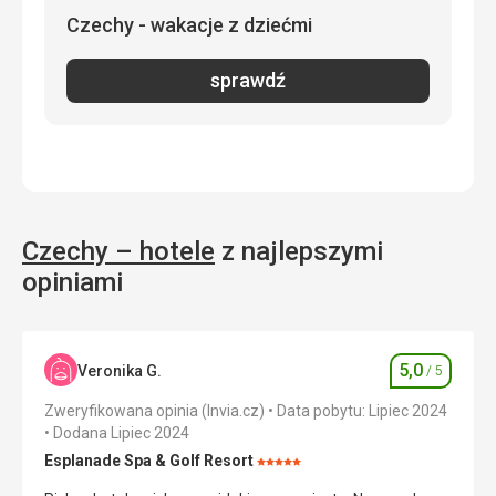
Czechy - wakacje z dziećmi
sprawdź
Czechy – hotele
z najlepszymi
opiniami
5,0
Veronika G.
/ 5
Ocena
Zweryfikowana opinia (Invia.cz)
Data pobytu: Lipiec 2024
Dodana Lipiec 2024
Esplanade Spa & Golf Resort
Ocena:
5/5