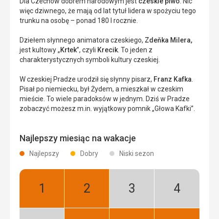
Dla Czechów dobrem narodowym jest
czeskie piwo
. Nic
więc dziwnego, że mają od lat tytuł lidera w spożyciu tego
trunku na osobę – ponad 180 l rocznie.
Dziełem słynnego animatora czeskiego,
Zdeňka Milera,
jest kultowy „
Krtek
”, czyli
Krecik
. To jeden z
charakterystycznych symboli kultury czeskiej.
W czeskiej Pradze urodził się słynny pisarz,
Franz Kafka
.
Pisał po niemiecku, był Żydem, a mieszkał w czeskim
mieście. To wiele paradoksów w jednym. Dziś w Pradze
zobaczyć możesz m.in. wyjątkowy pomnik „Głowa Kafki”.
Najlepszy miesiąc na wakacje
Najlepszy
Dobry
Niski sezon
Styczeń:
Luty:
Marzec:
Kwiecień:
Najlepszy
Najlepszy
Niski
Niski
sezon
sezon