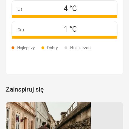
4 °C
Listopad
Lis
1 °C
Grudzień
Gru
Najlepszy
Dobry
Niski sezon
Zainspiruj się