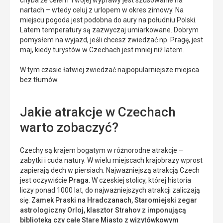
chyba że celem Twojej wyprawy jest szusowanie na
nartach – wtedy celuj z urlopem w okres zimowy. Na
miejscu pogoda jest podobna do aury na południu Polski.
Latem temperatury są zazwyczaj umiarkowane. Dobrym
pomysłem na wyjazd, jeśli chcesz zwiedzać np. Pragę, jest
maj, kiedy turystów w Czechach jest mniej niż latem.
W tym czasie łatwiej zwiedzać najpopularniejsze miejsca
bez tłumów.
Jakie atrakcje w Czechach
warto zobaczyć?
Czechy są krajem bogatym w różnorodne atrakcje –
zabytki i cuda natury. W wielu miejscach krajobrazy wprost
zapierają dech w piersiach. Najważniejszą atrakcją Czech
jest oczywiście
Praga
. W czeskiej stolicy, której historia
liczy ponad 1000 lat, do najważniejszych atrakcji zaliczają
się:
Zamek Praski na Hradczanach, Staromiejski zegar
astrologiczny Orloj, klasztor Strahov z imponującą
biblioteką czy całe Stare Miasto z wizytówkowym