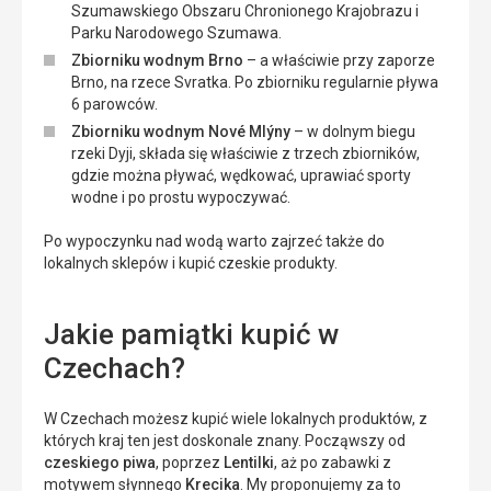
Szumawskiego Obszaru Chronionego Krajobrazu i
Parku Narodowego Szumawa.
Zbiorniku wodnym Brno
– a właściwie przy zaporze
Brno, na rzece Svratka. Po zbiorniku regularnie pływa
6 parowców.
Zbiorniku wodnym Nové Mlýny
– w dolnym biegu
rzeki Dyji, składa się właściwie z trzech zbiorników,
gdzie można pływać, wędkować, uprawiać sporty
wodne i po prostu wypoczywać.
Po wypoczynku nad wodą warto zajrzeć także do
lokalnych sklepów i kupić czeskie produkty.
Jakie pamiątki kupić w
Czechach?
W Czechach możesz kupić wiele lokalnych produktów, z
których kraj ten jest doskonale znany. Począwszy od
czeskiego piwa
, poprzez
Lentilki
, aż po zabawki z
motywem słynnego
Krecika
. My proponujemy za to