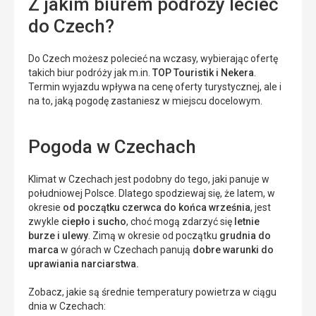
Z jakim biurem podróży lecieć
do Czech?
Do Czech możesz polecieć na wczasy, wybierając ofertę
takich biur podróży jak m.in.
TOP Touristik i Nekera
.
Termin wyjazdu wpływa na cenę oferty turystycznej, ale i
na to, jaką pogodę zastaniesz w miejscu docelowym.
Pogoda w Czechach
Klimat w Czechach jest podobny do tego, jaki panuje w
południowej Polsce. Dlatego spodziewaj się, że latem, w
okresie
od początku czerwca do końca września
, jest
zwykle
ciepło i sucho
, choć mogą zdarzyć się
letnie
burze i ulewy
. Zimą w okresie od początku
grudnia do
marca
w górach w Czechach panują
dobre warunki do
uprawiania narciarstwa.
Zobacz, jakie są średnie temperatury powietrza w ciągu
dnia w Czechach: