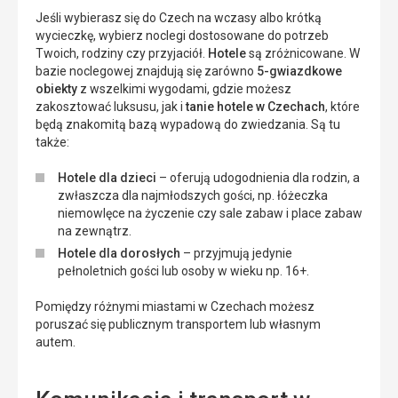
Jeśli wybierasz się do Czech na wczasy albo krótką
wycieczkę, wybierz noclegi dostosowane do potrzeb
Twoich, rodziny czy przyjaciół.
Hotele
są zróżnicowane. W
bazie noclegowej znajdują się zarówno
5-gwiazdkowe
obiekty
z wszelkimi wygodami, gdzie możesz
zakosztować luksusu, jak i
tanie hotele w Czechach
, które
będą znakomitą bazą wypadową do zwiedzania. Są tu
także:
Hotele dla dzieci
– oferują udogodnienia dla rodzin, a
zwłaszcza dla najmłodszych gości, np. łóżeczka
niemowlęce na życzenie czy sale zabaw i place zabaw
na zewnątrz.
Hotele dla dorosłych
– przyjmują jedynie
pełnoletnich gości lub osoby w wieku np. 16+.
Pomiędzy różnymi miastami w Czechach możesz
poruszać się publicznym transportem lub własnym
autem.