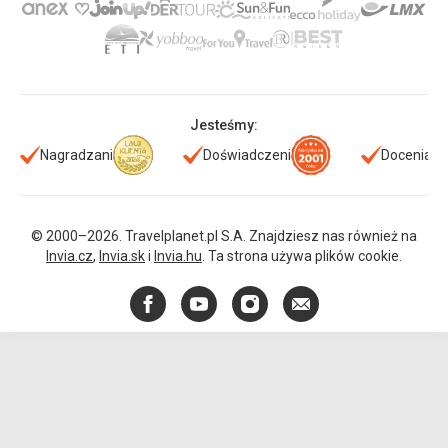
Jesteśmy:
Nagradzani
Doświadczeni
Doceniani
© 2000–2026. Travelplanet.pl S.A. Znajdziesz nas również na
Invia.cz
,
Invia.sk
i
Invia.hu
. Ta strona używa plików cookie.
Facebook
YouTube
Instagram
E-
mail