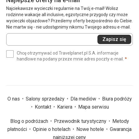
Najlepsze oferty na e-mail
Najciekawsze wycieczki regularnie na Twój e-mail! Wolisz
rodzinne wakacje all inclusive, egzotyczne przygody czy może
wycieczki objazdowe? Prześlemy oferty bezpośrednio do Ciebie.
Nie martw się - nie udostępnimy nikomu Twojego adresu e-mail.
Wprowadź
Zapisz się
swój
e-
Chcę otrzymywać od Travelplanet.pl S.A. informacje
mail
(wym
handlowe na podany przeze mnie adres poczty e-mail.
*
(wymagane)
*
O nas
Salony sprzedaży
Dla mediów
Biura podróży
Kontakt
Kariera
Mapa serwisu
Blog o podróżach
Przewodnik turystyczny
Metody
płatności
Opinie o hotelach
Nowe hotele
Gwarancja
najniższej ceny