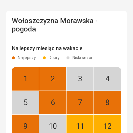
Wołoszczyzna Morawska -
pogoda
Najlepszy miesiąc na wakacje
Najlepszy
Dobry
Niski sezon
Styczeń:
Luty:
Marzec:
Kwiecień:
Najlepszy
Najlepszy
Niski
Niski
sezon
sezon
Maj:
Czerwiec:
Lipiec:
Sierpień:
Niski
Najlepszy
Najlepszy
Najlepszy
sezon
Wrzesień:
Październik:
Listopad:
Grudzień: