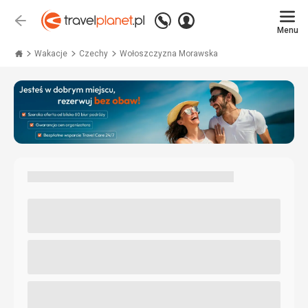
Zadzwoń
Zaloguj
Wstecz
+48 71 771 76 55
Menu
się
Travelplanet.pl
Wakacje
Czechy
Wołoszczyzna Morawska