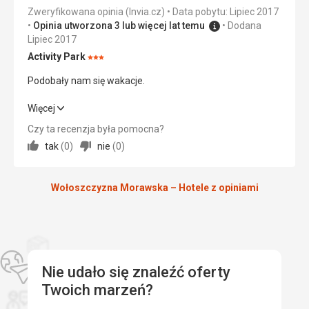
Wyżywienie
5,0
/ 5
Zweryfikowana opinia (Invia.cz)
Data pobytu: Lipiec 2017
Opinia utworzona 3 lub więcej lat temu
Dodana
Zakwaterowanie
5,0
/ 5
Lipiec 2017
Okolica
5,0
/ 5
Activity Park
Ocena:
3/5
Podobały nam się wakacje.
Usługi
5,0
/ 5
Podobały nam się wakacje.
Więcej
Cena
5,0
/ 5
Czy ta recenzja była pomocna?
Wyżywienie
5,0
/ 5
tak
(
0
)
nie
(
0
)
Plaża
Zakwaterowanie
5,0
/ 5
Kąpielisko spodobało się głównie dzieciom, super.
Wyżywienie
Wołoszczyzna Morawska – Hotele z opiniami
Okolica
5,0
/ 5
Jedzenie doskonałe, a przede wszystkim ciastka.
Usługi
5,0
/ 5
Zakwaterowanie
Zakwaterowanie czyste, trochę mało miejsca, ale ogólnie
Cena
5,0
/ 5
w porządku.
Usługi
Nie udało się znaleźć oferty
Dobre usługi.
Twoich marzeń?
Plaża
Czysta, zadbana, oddalona do 50 m.
Ta recenzja została automatycznie przetłumaczona za