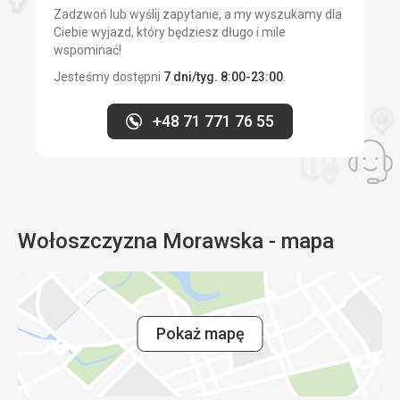
Zadzwoń lub wyślij zapytanie, a my wyszukamy dla
pomocą Google Translate
Wyżywienie
Ciebie wyjazd, który będziesz długo i mile
Doskonałe jedzenie. Błyskawiczna obsługa. Uprzejmy
wspominać!
personel.
Jesteśmy dostępni
7 dni/tyg. 8:00-23:00
.
Zakwaterowanie
Ładne zakwaterowanie w nowocześnie urządzonym
apartamencie z codziennym sprzątaniem.
+48 71 771 76 55
Usługi
Wspaniale.
Ta recenzja została automatycznie przetłumaczona za
pomocą Google Translate
Wołoszczyzna Morawska - mapa
Pokaż mapę