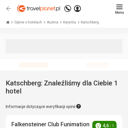
Zadzwoń
Zaloguj
Wstecz
+48 71 771 76 55
Menu
się
Travelplanet.pl
Opinie o hotelach
Austria
Karyntia
Katschberg
Katschberg: Znaleźliśmy dla Ciebie 1
hotel
Informacje dotyczące weryfikacji opinii
Falkensteiner Club Funimation
4,6
/ 5