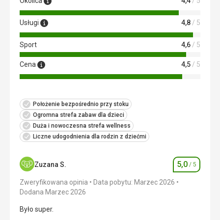
Okolica
4,4
/ 5
Usługi
4,8
/ 5
Sport
4,6
/ 5
Cena
4,5
/ 5
Położenie bezpośrednio przy stoku
Ogromna strefa zabaw dla dzieci
Duża i nowoczesna strefa wellness
Liczne udogodnienia dla rodzin z dziećmi
5,0
Zuzana S.
/ 5
Ocena
Zweryfikowana opinia
Data pobytu: Marzec 2026
Dodana Marzec 2026
Było super.