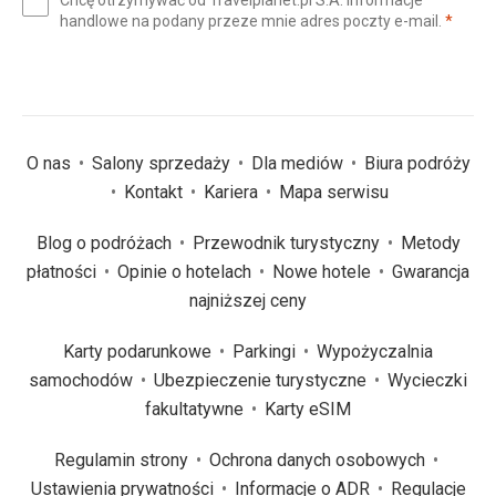
Chcę otrzymywać od Travelplanet.pl S.A. informacje
mail
(wym
handlowe na podany przeze mnie adres poczty e-mail.
*
(wymagane)
*
O nas
Salony sprzedaży
Dla mediów
Biura podróży
Kontakt
Kariera
Mapa serwisu
Blog o podróżach
Przewodnik turystyczny
Metody
płatności
Opinie o hotelach
Nowe hotele
Gwarancja
najniższej ceny
Karty podarunkowe
Parkingi
Wypożyczalnia
samochodów
Ubezpieczenie turystyczne
Wycieczki
fakultatywne
Karty eSIM
Regulamin strony
Ochrona danych osobowych
Ustawienia prywatności
Informacje o ADR
Regulacje