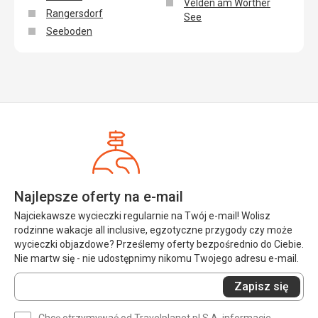
Velden am Wörther
Rangersdorf
See
Seeboden
Najlepsze oferty na e-mail
Najciekawsze wycieczki regularnie na Twój e-mail! Wolisz
rodzinne wakacje all inclusive, egzotyczne przygody czy może
wycieczki objazdowe? Prześlemy oferty bezpośrednio do Ciebie.
Nie martw się - nie udostępnimy nikomu Twojego adresu e-mail.
Wprowadź
Zapisz się
swój
e-