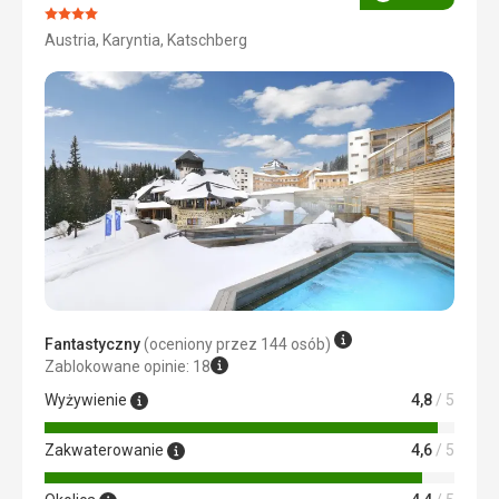
Ocena
Ocena:
Austria, Karyntia, Katschberg
4/5
Fantastyczny
(oceniony przez 144 osób)
Zablokowane opinie: 18
Wyżywienie
4,8
/ 5
Zakwaterowanie
4,6
/ 5