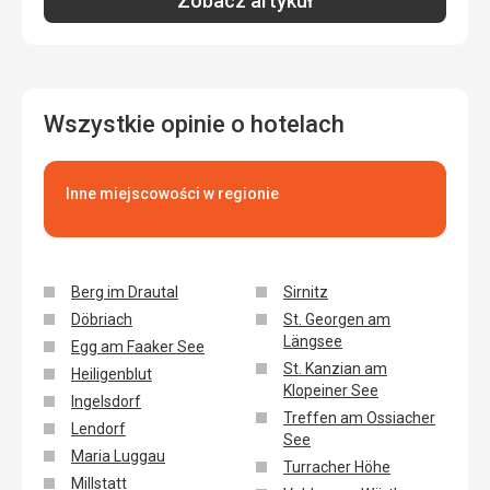
Zobacz artykuł
Wszystkie opinie o hotelach
Inne miejscowości w regionie
Berg im Drautal
Sirnitz
Döbriach
St. Georgen am
Längsee
Egg am Faaker See
St. Kanzian am
Heiligenblut
Klopeiner See
Ingelsdorf
Treffen am Ossiacher
Lendorf
See
Maria Luggau
Turracher Höhe
Millstatt