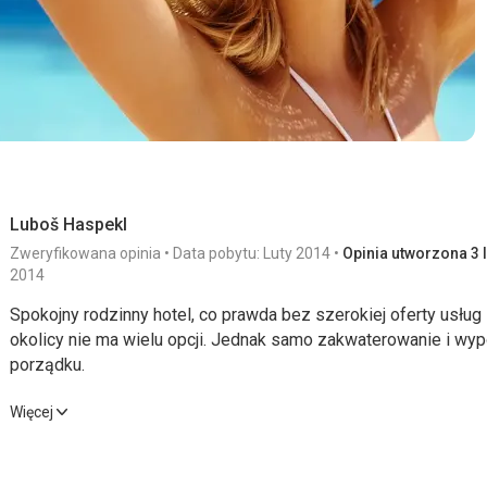
Luboš Haspekl
Zweryfikowana opinia
Data pobytu: Luty 2014
Opinia utworzona 3 l
2014
Spokojny rodzinny hotel, co prawda bez szerokiej oferty usług
okolicy nie ma wielu opcji. Jednak samo zakwaterowanie i wy
porządku.
Spokojny rodzinny hotel, co prawda bez szerokiej oferty usług
Więcej
okolicy nie ma wielu opcji. Jednak samo zakwaterowanie i wy
porządku.