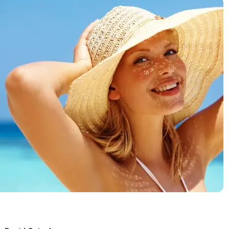
Czysta, trawiasta z kamienistym wejściem do wody.
Wyżywienie
Bardzo dobra domowa kuchnia!!!
Zakwaterowanie
Czyste, ładne.
Usługi
Poza zakwaterowaniem, jedzeniem i plażą nic nie skorzystaliśm
Ta recenzja została automatycznie przetłumaczona za pomocą