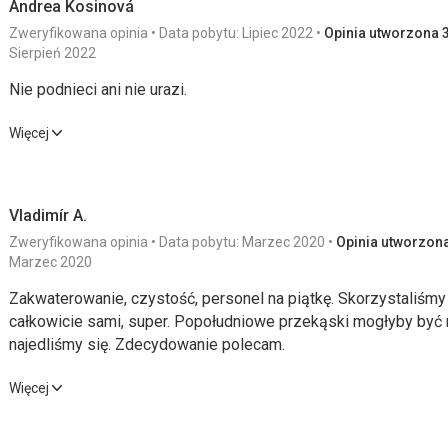
Andrea Kosinová
Zweryfikowana opinia
Data pobytu: Lipiec 2022
Opinia utworzona 3
Sierpień 2022
Nie podnieci ani nie urazi.
Nie podnieci ani nie urazi.
Więcej
Wyżywienie
4,0
/ 5
Usługi
Vladimír A.
Zakwaterowanie
2,0
/ 5
Cena
Zweryfikowana opinia
Data pobytu: Marzec 2020
Opinia utworzona 
Okolica
4,0
/ 5
Marzec 2020
Zakwaterowanie, czystość, personel na piątkę. Skorzystaliśmy
Plaża
całkowicie sami, super. Popołudniowe przekąski mogłyby być n
Ładna plaża z restauracją, z miłą obsługą i dobrym jedzeniem.
najedliśmy się. Zdecydowanie polecam.
Wyżywienie
Zakwaterowanie, czystość, personel na piątkę. Skorzystaliśmy
Więcej
Doskonałe jedzenie z przyjemną i miłą obsługą.
całkowicie sami, super. Popołudniowe przekąski mogłyby być n
Zakwaterowanie
najedliśmy się. Zdecydowanie polecam.