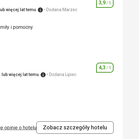
3,9
/ 5
Ocena
ub więcej lat temu
Dodana Marzec
 miły i pomocny.
 miły i pomocny.
3,0
/ 5
4,0
/ 5
4,3
/ 5
Ocena
 lub więcej lat temu
Dodana Lipiec
4,0
/ 5
Zobacz szczegóły hotelu
e opinie o hotelu
4,0
/ 5