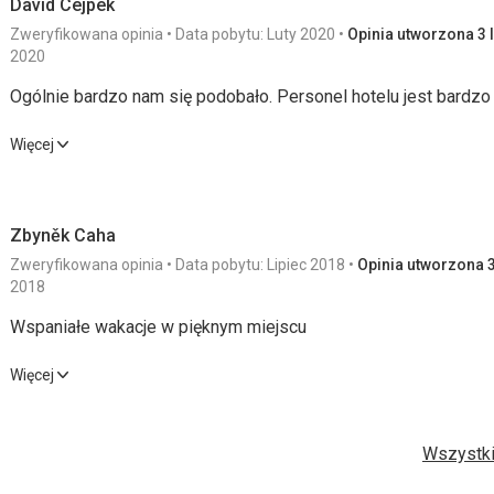
David Cejpek
Zweryfikowana opinia
Data pobytu: Luty 2020
Opinia utworzona 3 l
2020
Ogólnie bardzo nam się podobało. Personel hotelu jest bardzo
Ogólnie bardzo nam się podobało. Personel hotelu jest bardzo
Więcej
Wyżywienie
4,0
/ 5
Usługi
Zbyněk Caha
Zakwaterowanie
4,0
/ 5
Cena
Zweryfikowana opinia
Data pobytu: Lipiec 2018
Opinia utworzona 3
Okolica
4,0
/ 5
2018
Wspaniałe wakacje w pięknym miejscu
Wyżywienie
Wspaniałe wakacje w pięknym miejscu
Jedzenie jest dobre.
Więcej
Zakwaterowanie
Wyżywienie
4,0
/ 5
Sport
Pokoje są nowo wyremontowane, wyglądają dobrze.
Wszystki
Zakwaterowanie
4,0
/ 5
Cena
Usługi