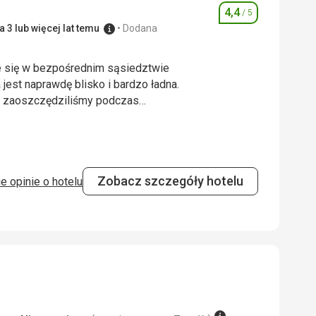
4,4
3,0
/ 5
/ 5
Ocena
 3 lub więcej lat temu
Dodana
4,0
/ 5
je się w bezpośrednim sąsiedztwie
a jest naprawdę blisko i bardzo ładna.
dzo zaoszczędziliśmy podczas
je się w bezpośrednim sąsiedztwie
a jest naprawdę blisko i bardzo ładna.
dzo zaoszczędziliśmy podczas
Zobacz szczegóły hotelu
e opinie o hotelu
4,0
/ 5
5,0
/ 5