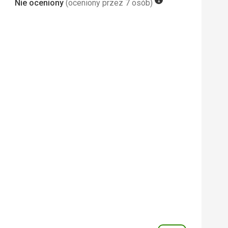
Nie oceniony
(oceniony przez 7 osób)
y, ani nie było z czego.
 Google Translate