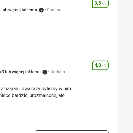
3,5
/ 5
Ocena
 lub więcej lat temu
Dodana
2,0
/ 5
4,0
/ 5
4,8
/ 5
Ocena
3 lub więcej lat temu
Dodana
 z basenu, dwa razy byliśmy w nim
ieco bardziej urozmaicone, ale
 z basenu, dwa razy byliśmy w nim
ieco bardziej urozmaicone, ale