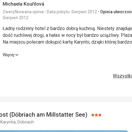
Michaela Kouřilová
Zakwaterowanie
3,0
/ 5
Sport
Zweryfikowana opinia
Data pobytu: Sierpień 2012
Opinia utworzona
Sierpień 2012
Usługi
3,0
/ 5
Cena
Ładny rodzinny hotel z bardzo dobrą kuchnią. Niestety znajdu
dość ruchliwej drogi, a hałas w nocy był bardzo uciążliwy. Plaż
Na miejscu polecam dokupić kartę Karyntii, dzięki której bar
aktywnych wakacji.
Ładny rodzinny hotel z bardzo dobrą kuchnią. Niestety znajdu
Więcej
dość ruchliwej drogi, a hałas w nocy był bardzo uciążliwy. Plaż
Na miejscu polecam dokupić kartę Karyntii, dzięki której bar
aktywnych wakacji.
Wszystki
Wyżywienie
5,0
/ 5
Usługi
Zakwaterowanie
4,0
/ 5
Cena
Okolica
4,0
/ 5
ost (Döbriach am Millstatter See)
Ocena:
 Karyntia, Döbriach
3/5
Plaża