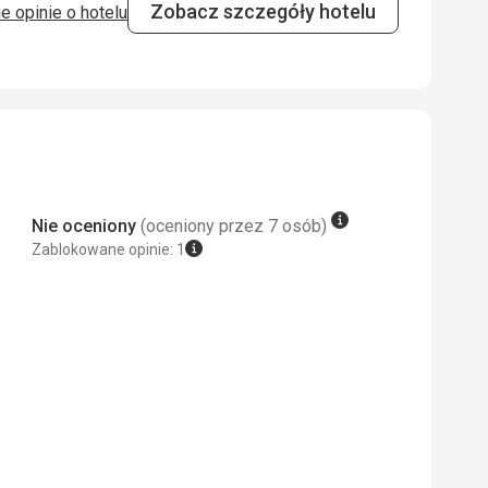
Zobacz szczegóły hotelu
e opinie o hotelu
5,0
/ 5
 Google Translate
5,0
/ 5
Nie oceniony
(oceniony przez 7 osób)
Zablokowane opinie: 1