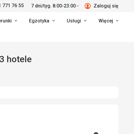
 771 76 55
7 dni/tyg. 8:00-23:00
Zaloguj się
erunki
Egzotyka
Usługi
Więcej
 3 hotele