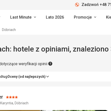
Zadzwoń +48 71
Last Minute
Lato 2026
Promocje
Ki
Döbriach
ch: hotele z opiniami, znaleziono
dotyczące weryfikacji opinii
edług
Oceny (od najlepszych)
er
Ocena:
 Karyntia, Döbriach
4/5