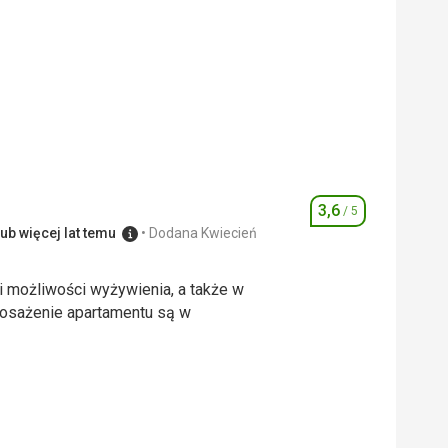
3,6
/ 5
Ocena
ub więcej lat temu
Dodana Kwiecień
 i możliwości wyżywienia, a także w
posażenie apartamentu są w
 i możliwości wyżywienia, a także w
posażenie apartamentu są w