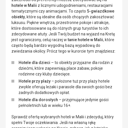
hotele w Malii
z licznymi udogodnieniami, restauracjami
tematycznymi czy animacjami. To często
5-gwiazdkowe
obiekty
, które są idealne dla osób chcących zakosztować
luksusu. Piękne wnętrza, przestronne pokoje i atrakcje,
które dostosowane są do różnych grup turystów to ich
zdecydowane atuty. Jeśli Twój budżet na wyjazd na Kretę
jest ograniczony, celuj raczej w
tanie hotele w Malii
, które
często będą bardzo wygodną bazą wypadową do
zwiedzania okolicy. Prócz tego w kurorcie tym znajdziesz:
Hotele dla dzieci
– to obiekty przyjazne dla rodzin z
dziećmi, które zapewniają place zabaw, pokoje
rodzinne czy kluby dziecięce.
Hotele przy plaży
– położone tuż przy plaży hotele
zwykle oferują leżaki i parasole dla swoich gości bez
żadnych dodatkowych opłat.
Hotele dla dorosłych
– przyjmujące jedynie gości
pełnoletnich lub w wieku 16+.
Sprawdź ofertę wybranych hoteli w Malii i zdecyduj, który
spełni Twoje oczekiwania. Jeśli na własną rękę