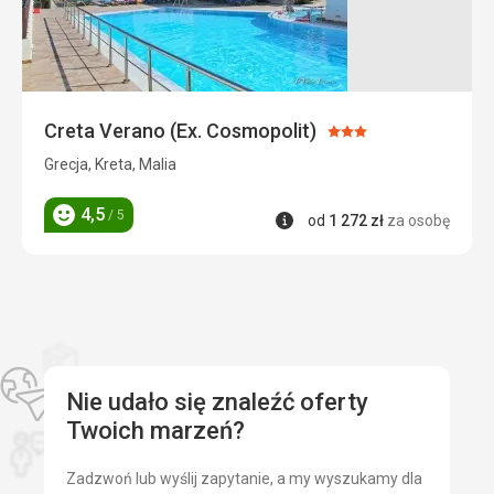
Bez jedzenia
historyczne
Ta recenzja została automatycznie przetłumaczona za
pomocą Google Translate
Zakwaterowanie
Mały, ale ładny
Ta recenzja została automatycznie przetłumaczona za
pomocą Google Translate
Creta Verano (Ex. Cosmopolit)
Ocena:
3/5
Grecja, Kreta, Malia
4,5
/ 5
Informacje
od
1 272
zł
za osobę
Ocena
Nie udało się znaleźć oferty
Twoich marzeń?
Zadzwoń lub wyślij zapytanie, a my wyszukamy dla