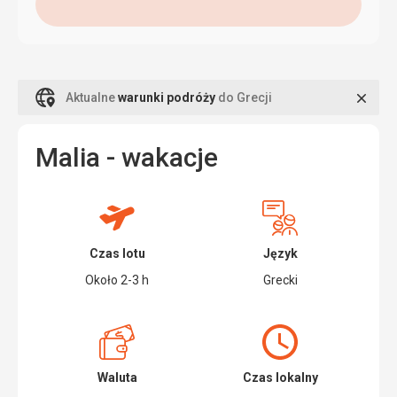
Zamk
Aktualne
warunki podróży
do Grecji
Malia - wakacje
Czas lotu
Język
Około 2-3 h
Grecki
Waluta
Czas lokalny