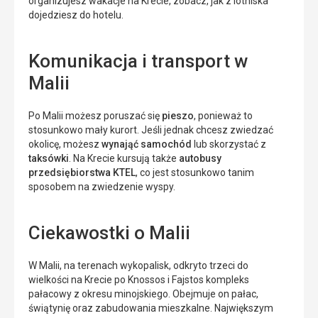
organizujesz wakacje na Krecie, zobacz, jak z lotniska
dojedziesz do hotelu.
Komunikacja i transport w
Malii
Po Malii możesz poruszać się
pieszo
, ponieważ to
stosunkowo mały kurort. Jeśli jednak chcesz zwiedzać
okolicę, możesz
wynająć samochód
lub skorzystać z
taksówki
. Na Krecie kursują także
autobusy
przedsiębiorstwa KTEL
, co jest stosunkowo tanim
sposobem na zwiedzenie wyspy.
Ciekawostki o Malii
W Malii, na terenach wykopalisk, odkryto trzeci do
wielkości na Krecie po Knossos i Fajstos kompleks
pałacowy z okresu minojskiego. Obejmuje on pałac,
świątynię oraz zabudowania mieszkalne. Największym