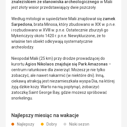
znaleziskiem ze stanowiska archeologicznego
w Malii
jest złoty wisior przedstawiający dwie pszczoły.
Według mitologii w sąsiedztwie Malii znajdował się
zamek
Sarpedona
, brata Minosa, który zbudowano w XIX w. p.n.e.
i rozbudowano w XVIII w. p.n.e. Ostatecznie zburzyli go
Mykeńczycy około 1420 r. p.n.e. Niewykluczone, że to
właśnie ten obiekt odkrywają systematycznie
archeolodzy.
Nieopodal Malii (25 km) przy drodze prowadzącej do
kurortu
Agios Nikolaos znajduje się Park Amazonas
–
centrum ratunkowe dla zwierząt. Możesz je nie tylko
zobaczyć, ale nawet nakarmić (w niektóre dni). Inną,
ciekawą atrakcją jest niezamieszkała wyspa Dia, na której
żyją dzikie kozy. Warto na nią popłynąć, zobaczyć
zatoczkę Saint George Bay, gdzie możesz spróbować
snorkelingu.
Najlepszy miesiąc na wakacje
Najlepszy
Dobry
Niski sezon