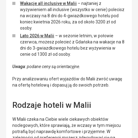
Wakacje all inclusive w Malii
– najtaniej z
wyżywieniem all inclusive (wszystko w cenie) polecisz
na wczasy na 8 dni do 4-gwiazdkowego hotelu pod
koniec kwietnia 2026 roku, za od około 3200 zł od
osoby.
Lato 2026 w Malii
– w sezonie letnim, w połowie
czerwca, możesz polecieć z Gdańska na wakacje na 8
dni do 3-gwiazdkowego hotelu bez wyżywienia w
cenie od 1300 zł od osoby.
Uwaga
: podane ceny są orientacyjne.
Przy analizowaniu ofert wyjazdów do Malii zwróć uwagę
na ofertę hotelową i dopasuj ją do swoich potrzeb.
Rodzaje hoteli w Malii
W Malii czeka na Ciebie wiele ciekawych obiektów
noclegowych, które sprawiają, że wczasy w tym miejscu
potrafią być naprawdę komfortowe i przyjemne. W
zależności od preferencji możesz zdecydować się na