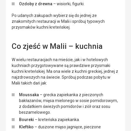
Ozdoby z drewna
– wisiorki, figurki.
Po udanych zakupach wybierz się do jednej ze
znakomitych restauracji w Malii i spróbuj typowych
przysmaków kuchni kreteńskiej.
Co zjeść w Malii – kuchnia
W wielu restauracjach na mieście, jak i w hotelowych
kuchniach przygotowywane są prawdziwe przysmaki
kuchni kreteńskiej. Ma ona wiele z kuchni greckiej, jednej z
najzdrowszych na świecie. Spróbuj podczas pobytu w
Malii takich dań jak:
Moussaka
– grecka zapiekanka z pieczonych
bakłażanów, mięsa mielonego w sosie pomidorowym,
z dodatkiem świeżych pomidorów i ziół oraz sosu
beszamelowego.
Boureki
– kreteńska zapiekanka.
Kleftiko
– duszone mięso jagnięce, pieczone