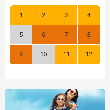
Styczeń:
Luty:
Marzec:
Kwiecień:
Dobry
Dobry
Dobry
Dobry
Maj:
Czerwiec:
Lipiec:
Sierpień:
Niski
Najlepszy
Najlepszy
Najlepszy
sezon
Wrzesień:
Październik:
Listopad:
Grudzień:
Najlepszy
Niski
Dobry
Dobry
sezon