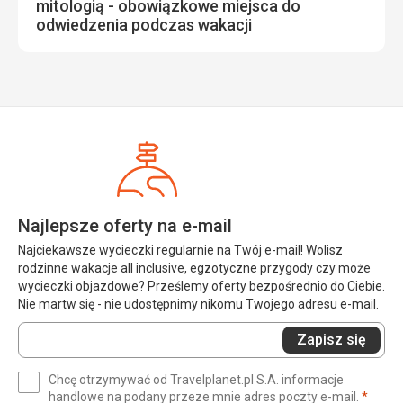
mitologią - obowiązkowe miejsca do
odwiedzenia podczas wakacji
Najlepsze oferty na e-mail
Najciekawsze wycieczki regularnie na Twój e-mail! Wolisz
rodzinne wakacje all inclusive, egzotyczne przygody czy może
wycieczki objazdowe? Prześlemy oferty bezpośrednio do Ciebie.
Nie martw się - nie udostępnimy nikomu Twojego adresu e-mail.
Wprowadź
Zapisz się
swój
e-
Chcę otrzymywać od Travelplanet.pl S.A. informacje
mail
(wym
handlowe na podany przeze mnie adres poczty e-mail.
*
(wymagane)
*