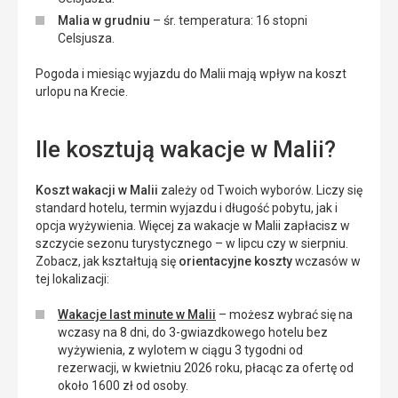
Malia w grudniu
– śr. temperatura: 16 stopni
Celsjusza.
Pogoda i miesiąc wyjazdu do Malii mają wpływ na koszt
urlopu na Krecie.
Ile kosztują wakacje w Malii?
Koszt wakacji w Malii
zależy od Twoich wyborów. Liczy się
standard hotelu, termin wyjazdu i długość pobytu, jak i
opcja wyżywienia. Więcej za wakacje w Malii zapłacisz w
szczycie sezonu turystycznego – w lipcu czy w sierpniu.
Zobacz, jak kształtują się
orientacyjne koszty
wczasów w
tej lokalizacji:
Wakacje last minute w Malii
– możesz wybrać się na
wczasy na 8 dni, do 3-gwiazdkowego hotelu bez
wyżywienia, z wylotem w ciągu 3 tygodni od
rezerwacji, w kwietniu 2026 roku, płacąc za ofertę od
około 1600 zł od osoby.