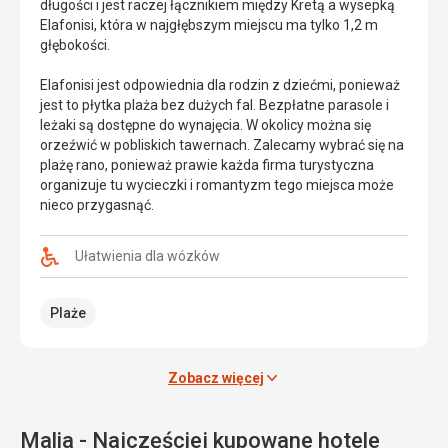
długości i jest raczej łącznikiem między Kretą a wysepką
od
Elafonisi, która w najgłębszym miejscu ma tylko 1,2 m
miasta
głębokości.
Heraklion.
Elafonisi jest odpowiednia dla rodzin z dziećmi, ponieważ
Jest
jest to płytka plaża bez dużych fal. Bezpłatne parasole i
to
leżaki są dostępne do wynajęcia. W okolicy można się
największe
orzeźwić w pobliskich tawernach.
Zalecamy wybrać się na
stanowisko
plażę rano, ponieważ prawie każda firma turystyczna
archeologiczne
organizuje tu wycieczki i romantyzm tego miejsca może
z
nieco przygasnąć.
epoki
brązu,
gdzie
Ułatwienia dla wózków
znajduje
się
Plaże
również
największy
pałac
minojski
Zobacz więcej
-
siedziba
minojskiego
Malia - Najczęściej kupowane hotele