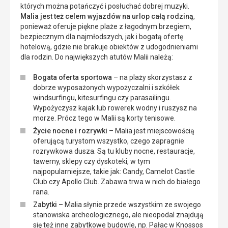
których można potańczyć i posłuchać dobrej muzyki.
Malia jest też celem wyjazdów na urlop całą rodziną
,
ponieważ oferuje piękne plaże z łagodnym brzegiem,
bezpiecznym dla najmłodszych, jak i bogatą ofertę
hotelową, gdzie nie brakuje obiektów z udogodnieniami
dla rodzin. Do największych atutów Malii należą:
Bogata oferta sportowa
– na plaży skorzystasz z
dobrze wyposażonych wypożyczalni i szkółek
windsurfingu, kitesurfingu czy parasailingu.
Wypożyczysz kajak lub rowerek wodny i ruszysz na
morze. Prócz tego w Malii są korty tenisowe.
Życie nocne i rozrywki
– Malia jest miejscowością
oferującą turystom wszystko, czego zapragnie
rozrywkowa dusza. Są tu kluby nocne, restauracje,
tawerny, sklepy czy dyskoteki, w tym
najpopularniejsze, takie jak: Candy, Camelot Castle
Club czy Apollo Club. Zabawa trwa w nich do białego
rana.
Zabytki
– Malia słynie przede wszystkim ze swojego
stanowiska archeologicznego, ale nieopodal znajdują
się też inne zabytkowe budowle, np. Pałac w Knossos