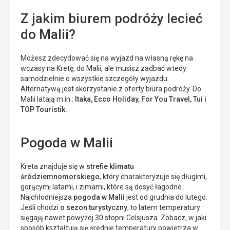
Z jakim biurem podróży lecieć
do Malii?
Możesz zdecydować się na wyjazd na własną rękę na
wczasy na Kretę, do Malii, ale musisz zadbać wtedy
samodzielnie o wszystkie szczegóły wyjazdu.
Alternatywą jest skorzystanie z oferty biura podróży. Do
Malii latają m.in.:
Itaka, Ecco Holiday, For You Travel, Tui i
TOP Touristik.
Pogoda w Malii
Kreta znajduje się w
strefie klimatu
śródziemnomorskiego
, który charakteryzuje się długimi,
gorącymi latami, i zimami, które są dosyć łagodne.
Najchłodniejsza
pogoda w Malii
jest od grudnia do lutego.
Jeśli chodzi
o sezon turystyczny
, to latem temperatury
sięgają nawet powyżej 30 stopni Celsjusza. Zobacz, w jaki
sposób kształtują się średnie temperatury powietrza w