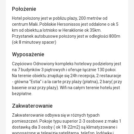
Położenie
Hotel położony jest w pobliżu plaży, 200 metrów od
centrum Malii..Pobliskie Hersonissos jest oddalone o ok 5
km od obiektu,a lotnisko w Heraklionie ok 35km.
Przystanek autobusowe położony jest w odległości 800m
(ok 8 minutowy spacer)
Wyposażenie
Częściowo Odnowiony kompleks hotelowy podzielony jest
na 7 budynków 3 piętrowych i oferuje łącznie 130 pokoi.
Na terenie obiektu znajduje się 24h recepcja, 2 restauracje
- główna "Estia" i a la carte przy plaży (płatna), 2 bary( przy
basenie oraz przy plaży). Wifi na całym terenie hotelu jest
bezpłatne.
Zakwaterowanie
Zakwaterowanie odbywa się w różnych typach
pomieszczeń. Pokoje typu superior 2-3 osobowe z maks 1
dostawką dla 3 osoby ( ok 18-22m2) są klimatyzowane i
wyposażone w telewizję satelitarną, telefon, lodówkę i