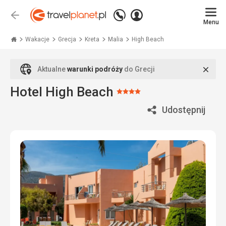
Zadzwoń
Zaloguj
Wstecz
+48
Menu
się
Travelplanet.pl
71
771
Wakacje
Grecja
Kreta
Malia
High Beach
76
70
Zamk
Aktualne
warunki podróży
do Grecji
Hotel High Beach
Ocena:
4/5
Udostępnij