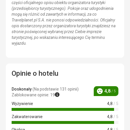
części oficjalnego opisu obiektu organizatora turystyki
(przedsiębiorcy turystycznego). Pokoje oraz udogodnienia
mogą się różnić od zawartych w informacji, za co
Travelplanet.pl S.A. nie ponosi odpowiedzialności. Oficjalny
opis dostarczony przez organizatora turystyki znajdziesz na
stronie poświęconej wybranej przez Ciebie imprezie
turystycznej, po wskazaniu interesującego Cię terminu
wyjazdu.
Opinie o hotelu
Doskonały
(Na podstawie 131 opinii)
4,8
/ 5
Ocena
Zablokowane opinie: 19
Wyżywienie
4,8
/ 5
Zakwaterowanie
4,8
/ 5
Okolica
4,8
/ 5