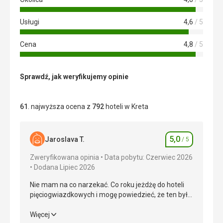
Usługi
4,6
/ 5
Cena
4,8
/ 5
Sprawdź, jak weryfikujemy opinie
61
. najwyższa ocena z
792
hoteli w Kreta
5,0
Jaroslava T.
/ 5
Ocena
Zweryfikowana opinia
Data pobytu: Czerwiec 2026
Dodana Lipiec 2026
Nie mam na co narzekać. Co roku jeżdżę do hoteli
pięciogwiazdkowych i mogę powiedzieć, że ten był
najlepszy.
Nie mam na co narzekać. Co roku jeżdżę do hoteli
Więcej