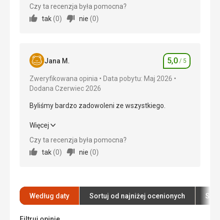
pięciogwiazdkowych i mogę powiedzieć, że ten był
Czy ta recenzja była pomocna?
najlepszy.
tak
(
0
)
nie
(
0
)
Wyżywienie
5,0
/ 5
Zakwaterowanie
5,0
/ 5
5,0
Jana M.
/ 5
Ocena
Okolica
5,0
/ 5
Zweryfikowana opinia
Data pobytu: Maj 2026
Dodana Czerwiec 2026
Usługi
5,0
/ 5
Byliśmy bardzo zadowoleni ze wszystkiego.
Cena
5,0
/ 5
Byliśmy bardzo zadowoleni ze wszystkiego.
Więcej
Plaża
Czy ta recenzja była pomocna?
Wyżywienie
5,0
/ 5
Plaża jest piękna, czysta, mnóstwo leżaków, morze
tak
(
0
)
nie
(
0
)
jest piękne.
Zakwaterowanie
5,0
/ 5
Wyżywienie
Jedzenie jest doskonałe, smaczne, desery są
Okolica
5,0
/ 5
pyszne.
Według daty
Sortuj od najniżej ocenionych
Sort
Usługi
5,0
/ 5
Zakwaterowanie
Pokój był czysty, sprzątany codziennie, ręczniki
Filtruj opinie