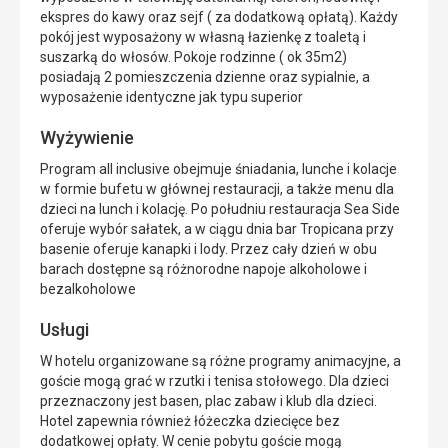
ekspres do kawy oraz sejf ( za dodatkową opłatą). Każdy
pokój jest wyposażony w własną łazienkę z toaletą i
suszarką do włosów. Pokoje rodzinne ( ok 35m2)
posiadają 2 pomieszczenia dzienne oraz sypialnie, a
wyposażenie identyczne jak typu superior
Wyżywienie
Program all inclusive obejmuje śniadania, lunche i kolacje
w formie bufetu w głównej restauracji, a także menu dla
dzieci na lunch i kolację. Po południu restauracja Sea Side
oferuje wybór sałatek, a w ciągu dnia bar Tropicana przy
basenie oferuje kanapki i lody. Przez cały dzień w obu
barach dostępne są różnorodne napoje alkoholowe i
bezalkoholowe
Usługi
W hotelu organizowane są różne programy animacyjne, a
goście mogą grać w rzutki i tenisa stołowego. Dla dzieci
przeznaczony jest basen, plac zabaw i klub dla dzieci.
Hotel zapewnia również łóżeczka dziecięce bez
dodatkowej opłaty. W cenie pobytu goście mogą