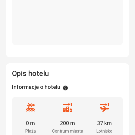
Opis hotelu
Informacje o hotelu
Informacje
Odległość
Odległość
Odległość
od
od
od
plaży
centrum
lotniska
0 m
200 m
37 km
miasta
Plaża
Centrum miasta
Lotnisko