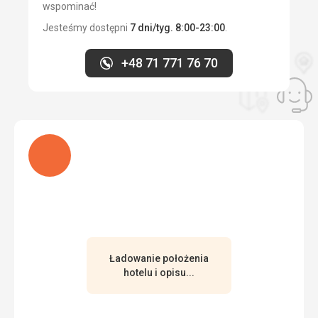
Jedzenie bardzo dobre, smaczne, naprawdę duży wybór
wspominać!
Zakwaterowanie
Jesteśmy dostępni
7 dni/tyg. 8:00-23:00
.
Bardzo miło, wszędzie zaledwie kilka kroków - do plaży, do
restauracji, do baru i do basenu
+48 71 771 76 70
Usługi
Personel jest pomocny, pomocny i uśmiechnięty. Podczas
sprzątania pokoju do lodówki wkładana jest butelka wody,
ale kilka razy jej tam nie było, a lodówka w ogóle nie
działała.
Ładuję
Ta recenzja została automatycznie przetłumaczona za
pomocą Google Translate
Ładowanie położenia
hotelu i opisu...