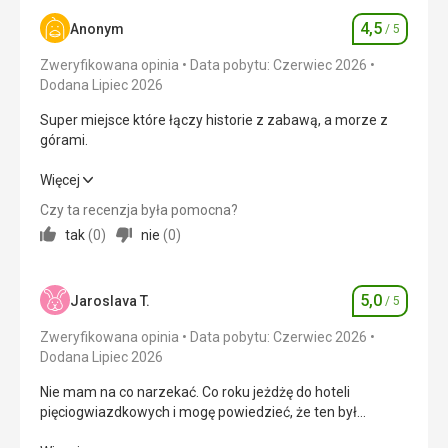
Zakwaterowanie
4,0
/ 5
4,5
Anonym
/ 5
Ocena
Okolica
4,0
/ 5
Zweryfikowana opinia
Data pobytu: Czerwiec 2026
Dodana Lipiec 2026
Usługi
4,0
/ 5
Super miejsce które łączy historie z zabawą, a morze z
Cena
4,0
/ 5
górami.
Super miejsce które łączy historie z zabawą, a morze z
Więcej
Plaża
górami.
Plaża hotelowa na wyciągnięcie ręki z barem i leżakami -
Czy ta recenzja była pomocna?
bajka widok na wysepkę i morze.
tak
(
0
)
nie
(
0
)
Wyżywienie
4,0
/ 5
Wyżywienie
Cały dzień można coś nowego odkryć, nie ma szans
Zakwaterowanie
4,0
/ 5
wszystkiego spróbować niestety....
5,0
Jaroslava T.
/ 5
Ocena
Okolica
4,0
/ 5
Zakwaterowanie
Zweryfikowana opinia
Data pobytu: Czerwiec 2026
Świeży w nowoczesnym stylu z dużym łóżkiem, balkon z
Dodana Lipiec 2026
Usługi
4,0
/ 5
widokiem na basen i morze.
Nie mam na co narzekać. Co roku jeżdżę do hoteli
Usługi
Cena
4,0
/ 5
pięciogwiazdkowych i mogę powiedzieć, że ten był
Obsługa super, jak ktoś chce jest i tenis stołowy i dart i
najlepszy.
boiska, siłownia. Każdy potrzebę można zgłaszać