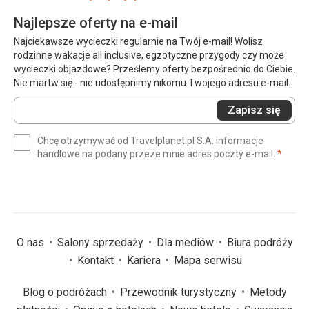
Najlepsze oferty na e-mail
Najciekawsze wycieczki regularnie na Twój e-mail! Wolisz
rodzinne wakacje all inclusive, egzotyczne przygody czy może
wycieczki objazdowe? Prześlemy oferty bezpośrednio do Ciebie.
Nie martw się - nie udostępnimy nikomu Twojego adresu e-mail.
Wprowadź
Zapisz się
swój
e-
Chcę otrzymywać od Travelplanet.pl S.A. informacje
mail
(wym
handlowe na podany przeze mnie adres poczty e-mail.
*
(wymagane)
*
O nas
Salony sprzedaży
Dla mediów
Biura podróży
Kontakt
Kariera
Mapa serwisu
Blog o podróżach
Przewodnik turystyczny
Metody