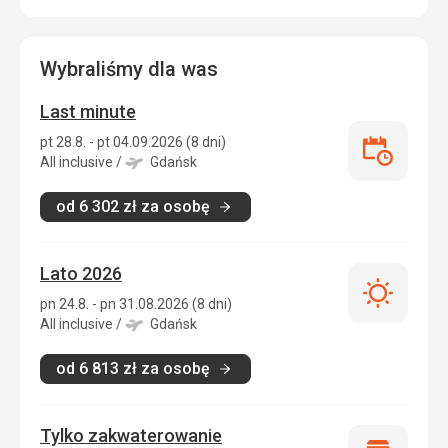
Wybraliśmy dla was
Last minute
pt 28.8. - pt 04.09.2026 (8 dni)
Last
All inclusive
/
Gdańsk
minute
od
6 302
zł
za osobę
Lato 2026
Lato
pn 24.8. - pn 31.08.2026 (8 dni)
2026
All inclusive
/
Gdańsk
od
6 813
zł
za osobę
Tylko zakwaterowanie