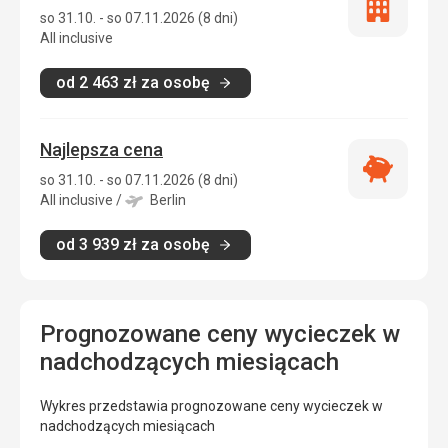
Tylko
so 31.10. - so 07.11.2026 (8 dni)
zakwatero
All inclusive
od
2 463
zł
za osobę
Najlepsza cena
Najlepsza
so 31.10. - so 07.11.2026 (8 dni)
cena
All inclusive
/
Berlin
od
3 939
zł
za osobę
Prognozowane ceny wycieczek w
nadchodzących miesiącach
Wykres przedstawia prognozowane ceny wycieczek w
nadchodzących miesiącach