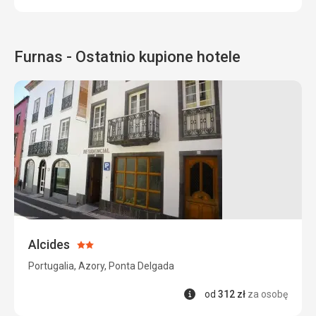
Furnas - Ostatnio kupione hotele
Alcides
Ocena:
2/5
Portugalia, Azory, Ponta Delgada
Informacje
od
312
zł
za osobę