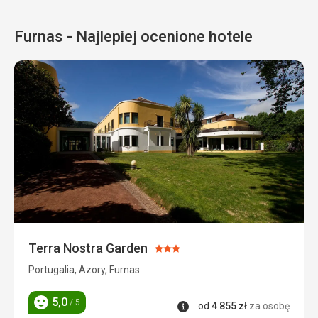
Furnas - Najlepiej ocenione hotele
Terra Nostra Garden
Ocena:
3/5
Portugalia, Azory, Furnas
5,0
/ 5
Informacje
od
4 855
zł
za osobę
Ocena