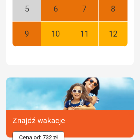
Maj:
Czerwiec:
Lipiec:
Sierpień:
Niski
Najlepszy
Najlepszy
Najlepszy
sezon
Wrzesień:
Październik:
Listopad:
Grudzień:
Najlepszy
Dobry
Dobry
Dobry
Znajdź wakacje
Cena od: 732 zł