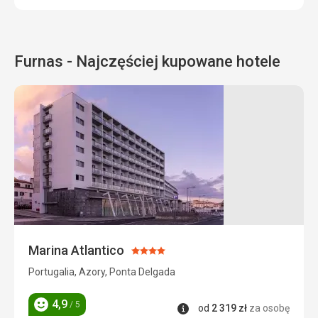
Furnas - Najczęściej kupowane hotele
Marina Atlantico
Ocena:
4/5
Portugalia, Azory, Ponta Delgada
4,9
/ 5
Informacje
od
2 319
zł
za osobę
Ocena