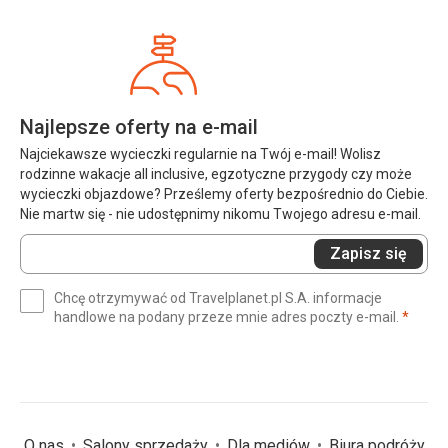
Najlepsze oferty na e-mail
Najciekawsze wycieczki regularnie na Twój e-mail! Wolisz
rodzinne wakacje all inclusive, egzotyczne przygody czy może
wycieczki objazdowe? Prześlemy oferty bezpośrednio do Ciebie.
Nie martw się - nie udostępnimy nikomu Twojego adresu e-mail.
Wprowadź
Zapisz się
swój
e-
Chcę otrzymywać od Travelplanet.pl S.A. informacje
mail
(wym
handlowe na podany przeze mnie adres poczty e-mail.
*
(wymagane)
*
O nas
Salony sprzedaży
Dla mediów
Biura podróży