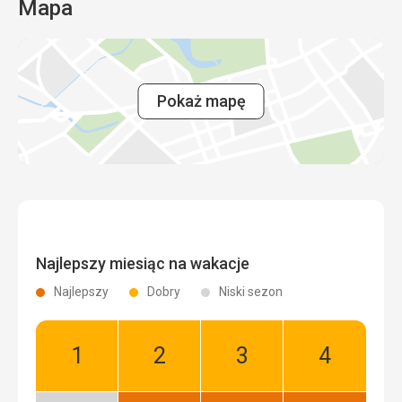
Mapa
Pokaż mapę
Najlepszy miesiąc na wakacje
Najlepszy
Dobry
Niski sezon
Styczeń:
Luty:
Marzec:
Kwiecień:
Dobry
Dobry
Dobry
Dobry