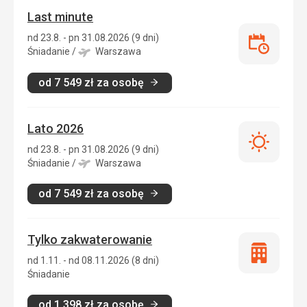
Last minute
nd 23.8. - pn 31.08.2026 (9 dni)
Last
Śniadanie
/
Warszawa
minute
od
7 549
zł
za osobę
Lato 2026
Lato
nd 23.8. - pn 31.08.2026 (9 dni)
2026
Śniadanie
/
Warszawa
od
7 549
zł
za osobę
Tylko zakwaterowanie
Tylko
nd 1.11. - nd 08.11.2026 (8 dni)
zakwatero
Śniadanie
od
1 398
zł
za osobę