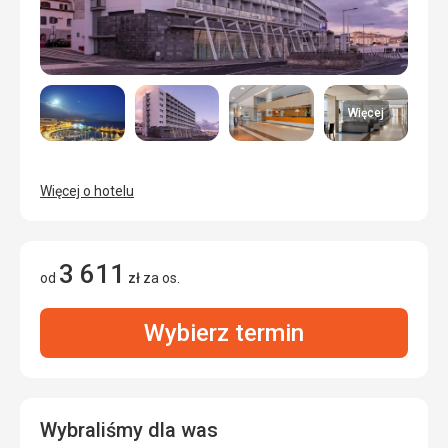
Więcej
Więcej o hotelu
3 611
od
zł
za os.
Wybierz termin
Wybraliśmy dla was