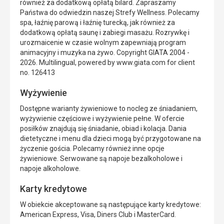
również za dodatkową opłatą bilard. Zapraszamy
Państwa do odwiedzin naszej Strefy Wellness. Polecamy
spa, łaźnię parową i łaźnię turecką, jak również za
dodatkową opłatą saunę i zabiegi masażu. Rozrywkę i
urozmaicenie w czasie wolnym zapewniają program
animacyjny i muzyka na żywo. Copyright GIATA 2004 -
2026. Multilingual, powered by www.giata.com for client
no. 126413
Wyżywienie
Dostępne warianty żywieniowe to nocleg ze śniadaniem,
wyżywienie częściowe i wyżywienie pełne. W ofercie
posiłków znajdują się śniadanie, obiad i kolacja. Dania
dietetyczne i menu dla dzieci mogą być przygotowane na
życzenie gościa. Polecamy również inne opcje
żywieniowe. Serwowane są napoje bezalkoholowe i
napoje alkoholowe.
Karty kredytowe
W obiekcie akceptowane są następujące karty kredytowe:
American Express, Visa, Diners Club i MasterCard.