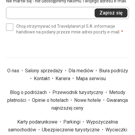
Nie martw się - nie udostępnimy nikomu Twojego adresu e-mail.
Wprowadź
Zapisz się
swój
e-
Chcę otrzymywać od Travelplanet.pl S.A. informacje
mail
(wym
handlowe na podany przeze mnie adres poczty e-mail.
*
(wymagane)
*
O nas
Salony sprzedaży
Dla mediów
Biura podróży
Kontakt
Kariera
Mapa serwisu
Blog o podróżach
Przewodnik turystyczny
Metody
płatności
Opinie o hotelach
Nowe hotele
Gwarancja
najniższej ceny
Karty podarunkowe
Parkingi
Wypożyczalnia
samochodów
Ubezpieczenie turystyczne
Wycieczki