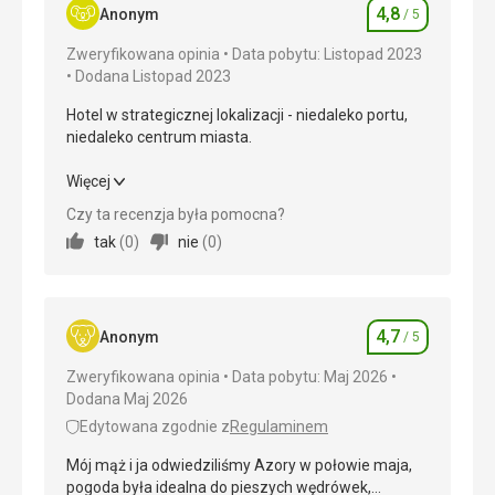
4,8
Anonym
/ 5
Ocena
Zweryfikowana opinia
Data pobytu: Listopad 2023
Dodana Listopad 2023
Hotel w strategicznej lokalizacji - niedaleko portu,
niedaleko centrum miasta.
Hotel w strategicznej lokalizacji - niedaleko portu,
Więcej
niedaleko centrum miasta.
Czy ta recenzja była pomocna?
tak
(
0
)
nie
(
0
)
Wyżywienie
4,0
/ 5
Zakwaterowanie
5,0
/ 5
4,7
Okolica
5,0
/ 5
Anonym
/ 5
Ocena
Zweryfikowana opinia
Data pobytu: Maj 2026
Usługi
4,0
/ 5
Dodana Maj 2026
Cena
5,0
/ 5
Edytowana zgodnie z
Regulaminem
Mój mąż i ja odwiedziliśmy Azory w połowie maja,
pogoda była idealna do pieszych wędrówek,
Plaża