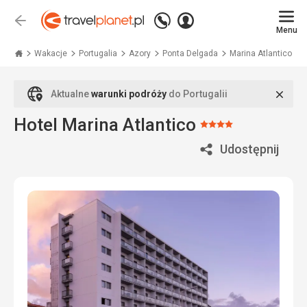
Zadzwoń
Zaloguj
Wstecz
+48
Menu
się
Travelplanet.pl
71
771
Wakacje
Portugalia
Azory
Ponta Delgada
Marina Atlantico
76
70
Zamk
Aktualne
warunki podróży
do Portugalii
Hotel Marina Atlantico
Ocena:
4/5
Udostępnij