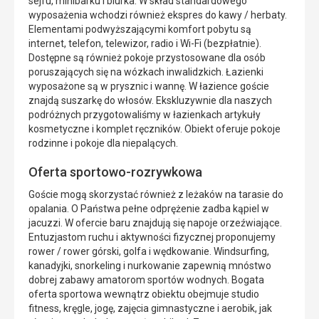
sejfu, minibarku i biurka. W skład standardowego
wyposażenia wchodzi również ekspres do kawy / herbaty.
Elementami podwyższającymi komfort pobytu są
internet, telefon, telewizor, radio i Wi-Fi (bezpłatnie).
Dostępne są również pokoje przystosowane dla osób
poruszających się na wózkach inwalidzkich. Łazienki
wyposażone są w prysznic i wannę. W łazience goście
znajdą suszarkę do włosów. Ekskluzywnie dla naszych
podróżnych przygotowaliśmy w łazienkach artykuły
kosmetyczne i komplet ręczników. Obiekt oferuje pokoje
rodzinne i pokoje dla niepalących.
Oferta sportowo-rozrywkowa
Goście mogą skorzystać również z leżaków na tarasie do
opalania. O Państwa pełne odprężenie zadba kąpiel w
jacuzzi. W ofercie baru znajdują się napoje orzeźwiające.
Entuzjastom ruchu i aktywności fizycznej proponujemy
rower / rower górski, golfa i wędkowanie. Windsurfing,
kanadyjki, snorkeling i nurkowanie zapewnią mnóstwo
dobrej zabawy amatorom sportów wodnych. Bogata
oferta sportowa wewnątrz obiektu obejmuje studio
fitness, kręgle, jogę, zajęcia gimnastyczne i aerobik, jak