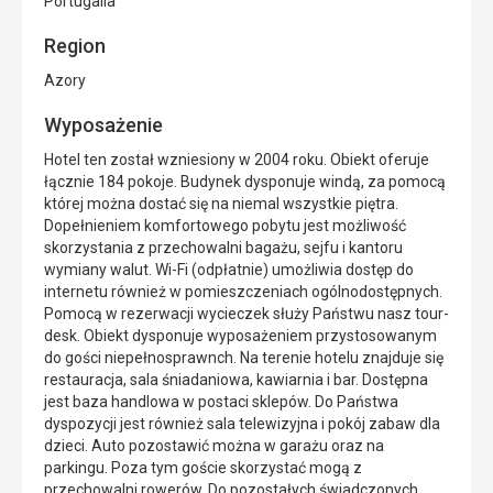
Portugalia
Region
Azory
Wyposażenie
Hotel ten został wzniesiony w 2004 roku. Obiekt oferuje
łącznie 184 pokoje. Budynek dysponuje windą, za pomocą
której można dostać się na niemal wszystkie piętra.
Dopełnieniem komfortowego pobytu jest możliwość
skorzystania z przechowalni bagażu, sejfu i kantoru
wymiany walut. Wi-Fi (odpłatnie) umożliwia dostęp do
internetu również w pomieszczeniach ogólnodostępnych.
Pomocą w rezerwacji wycieczek służy Państwu nasz tour-
desk. Obiekt dysponuje wyposażeniem przystosowanym
do gości niepełnosprawnch. Na terenie hotelu znajduje się
restauracja, sala śniadaniowa, kawiarnia i bar. Dostępna
jest baza handlowa w postaci sklepów. Do Państwa
dyspozycji jest również sala telewizyjna i pokój zabaw dla
dzieci. Auto pozostawić można w garażu oraz na
parkingu. Poza tym goście skorzystać mogą z
przechowalni rowerów. Do pozostałych świadczonych