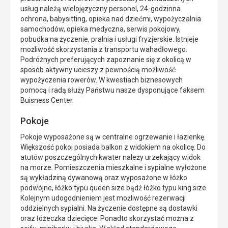
usług należą wielojęzyczny personel, 24-godzinna
ochrona, babysitting, opieka nad dziećmi, wypożyczalnia
samochodów, opieka medyczna, serwis pokojowy,
pobudka na życzenie, pralnia i usługi fryzjerskie. Istnieje
możliwość skorzystania z transportu wahadłowego.
Podróżnych preferujących zapoznanie się z okolicą w
sposób aktywny ucieszy z pewnością możliwość
wypożyczenia rowerów. W kwestiach biznesowych
pomocą i radą służy Państwu nasze dysponujące faksem
Buisness Center.
Pokoje
Pokoje wyposażone są w centralne ogrzewanie i łazienkę.
Większość pokoi posiada balkon z widokiem na okolicę. Do
atutów poszczególnych kwater należy urzekający widok
na morze. Pomieszczenia mieszkalne i sypialne wyłożone
są wykładziną dywanową oraz wyposażone w łóżko
podwójne, łóżko typu queen size bądź łóżko typu king size.
Kolejnym udogodnieniem jest możliwość rezerwacji
oddzielnych sypialni. Na życzenie dostępne są dostawki
oraz łóżeczka dziecięce. Ponadto skorzystać można z