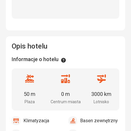
Opis hotelu
Informacje o hotelu
Informacje
Odległość
Odległość
Odległość
od
od
od
plaży
centrum
lotniska
50 m
0 m
3000 km
miasta
Plaża
Centrum miasta
Lotnisko
Klimatyzacja
Basen zewnętrzny
tak
Klimatyzacja
tak
Basen
zewnętrzny