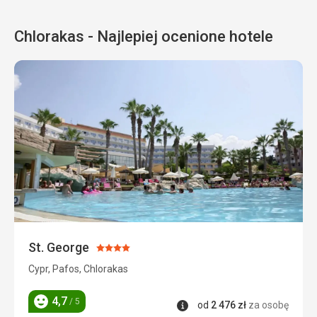
Chlorakas - Najlepiej ocenione hotele
St. George
Ocena:
4/5
Cypr, Pafos, Chlorakas
4,7
/ 5
Informacje
od
2 476
zł
za osobę
Ocena