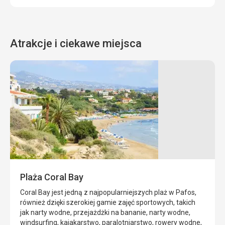
Atrakcje i ciekawe miejsca
Park
Dom
Archeologiczny
Dionizosa
w
Obiekt
Pafos
Dionysos
House
W
położony
tej
jest
samej
w
okolicy
Plaża Coral Bay
Pafos,
znajduje
na
się
Coral Bay jest jedną z najpopularniejszych plaż w Pafos,
terenie
Park
również dzięki szerokiej gamie zajęć sportowych, takich
Parku
Archeologiczny
jak narty wodne, przejażdżki na bananie, narty wodne,
Archeologicznego.
Pafos.
windsurfing, kajakarstwo, paralotniarstwo, rowery wodne,