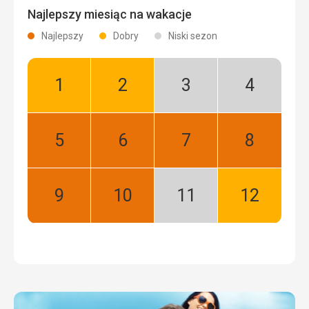
Najlepszy miesiąc na wakacje
Najlepszy
Dobry
Niski sezon
Styczeń:
Luty:
Marzec:
Kwiecień:
Dobry
Dobry
Niski
Niski
sezon
sezon
Maj:
Czerwiec:
Lipiec:
Sierpień:
Najlepszy
Najlepszy
Najlepszy
Najlepszy
Wrzesień:
Październik:
Listopad:
Grudzień:
Najlepszy
Najlepszy
Niski
Dobry
sezon