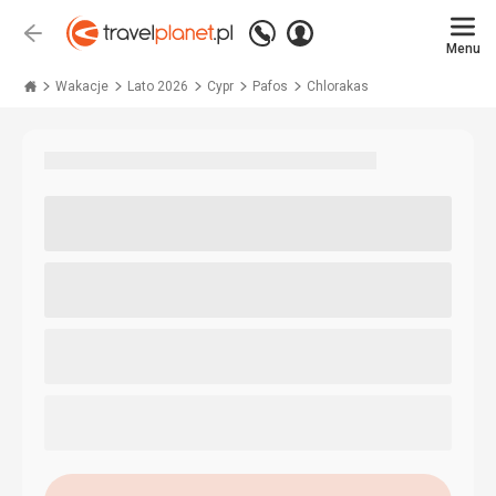
Zadzwoń
Zaloguj
Wstecz
+48 71 771 76 55
Menu
się
Travelplanet.pl
Wakacje
Lato 2026
Cypr
Pafos
Chlorakas