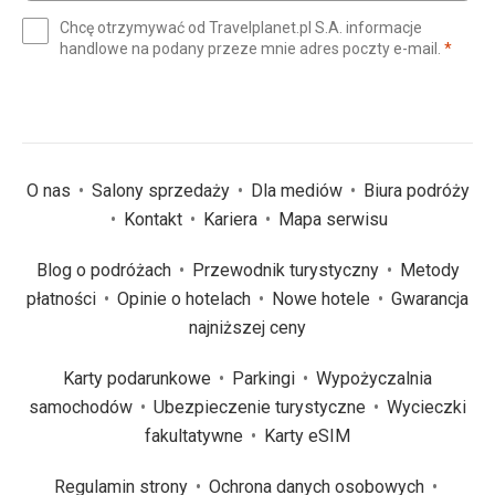
e-
Chcę otrzymywać od Travelplanet.pl S.A. informacje
mail
(wym
handlowe na podany przeze mnie adres poczty e-mail.
*
(wymagane)
*
O nas
Salony sprzedaży
Dla mediów
Biura podróży
Kontakt
Kariera
Mapa serwisu
Blog o podróżach
Przewodnik turystyczny
Metody
płatności
Opinie o hotelach
Nowe hotele
Gwarancja
najniższej ceny
Karty podarunkowe
Parkingi
Wypożyczalnia
samochodów
Ubezpieczenie turystyczne
Wycieczki
fakultatywne
Karty eSIM
Regulamin strony
Ochrona danych osobowych