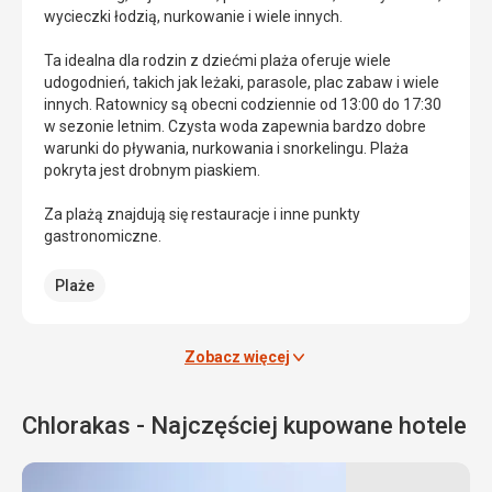
wycieczki łodzią, nurkowanie i wiele innych.
Jest
Jest
to
to
Ta idealna dla rodzin z dziećmi plaża oferuje wiele
willa,
park,
udogodnień, takich jak leżaki, parasole, plac zabaw i wiele
w
w
innych. Ratownicy są obecni codziennie od 13:00 do 17:30
której
którym
w sezonie letnim. Czysta woda zapewnia bardzo dobre
można
można
warunki do pływania, nurkowania i snorkelingu. Plaża
znaleźć
zobaczyć
pokryta jest drobnym piaskiem.
dekoracje
zabytki
mazaiczne
od
Za plażą znajdują się restauracje i inne punkty
i
czasów
gastronomiczne.
kompozycje
prehistorycznych
mitologiczne
do
Plaże
z
średniowiecznych,
II
ale
wieku
większość
naszej
Zobacz więcej
pozostałości
ery.
pochodzi
Dom
z
Chlorakas - Najczęściej kupowane hotele
prawdopodobnie
epoki
należał
rzymskiej.
do
W
członka
czterech