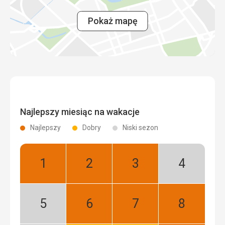
Pokaż mapę
Najlepszy miesiąc na wakacje
Najlepszy
Dobry
Niski sezon
Styczeń:
Luty:
Marzec:
Kwiecień:
Najlepszy
Najlepszy
Najlepszy
Niski
sezon
Maj:
Czerwiec:
Lipiec:
Sierpień:
Niski
Najlepszy
Najlepszy
Najlepszy