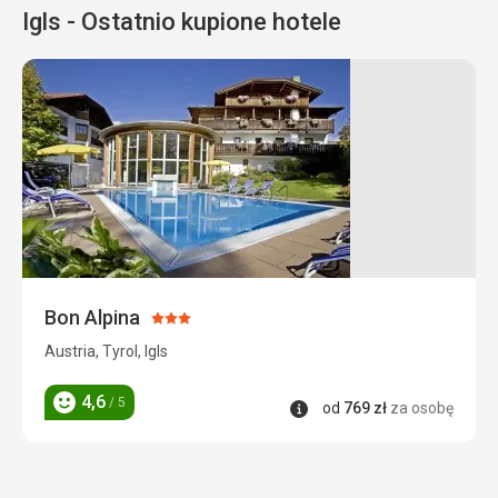
Igls - Ostatnio kupione hotele
Bon Alpina
Ocena:
3/5
Austria, Tyrol, Igls
4,6
/ 5
Informacje
od
769
zł
za osobę
Ocena