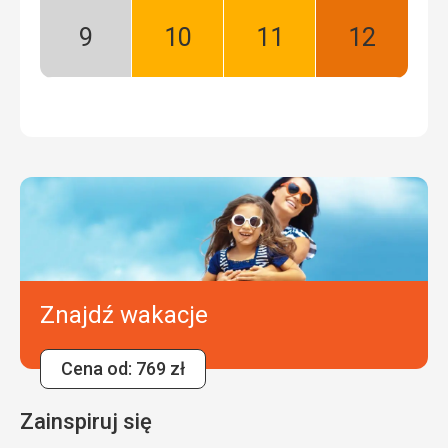
sezon
Wrzesień:
Październik:
Listopad:
Grudzień:
Niski
Dobry
Dobry
Najlepszy
sezon
Znajdź wakacje
Cena od: 769 zł
Zainspiruj się