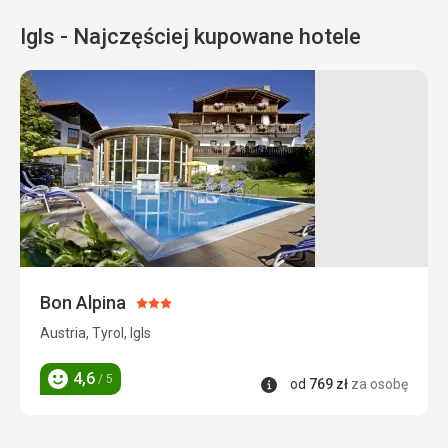
Igls - Najczęściej kupowane hotele
Bon Alpina
Ocena:
3/5
Austria, Tyrol, Igls
4,6
/ 5
Informacje
od
769
zł
za osobę
Ocena