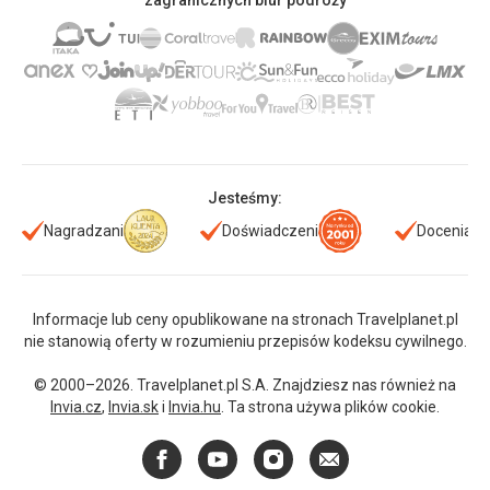
zagranicznych biur podróży
Jesteśmy:
Nagradzani
Doświadczeni
Doceniani
Informacje lub ceny opublikowane na stronach Travelplanet.pl
nie stanowią oferty w rozumieniu przepisów kodeksu cywilnego.
© 2000–2026. Travelplanet.pl S.A. Znajdziesz nas również na
Invia.cz
,
Invia.sk
i
Invia.hu
. Ta strona używa plików cookie.
Facebook
YouTube
Instagram
E-