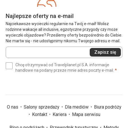
Najlepsze oferty na e-mail
Najciekawsze wycieczki regularnie na Twój e-mail! Wolisz
rodzinne wakacje all inclusive, egzotyczne przygody czy może
wycieczki objazdowe? Prześlemy oferty bezpośrednio do Ciebie.
Nie martw się - nie udostępnimy nikomu Twojego adresu e-mail.
Wprowadź
Zapisz się
swój
e-
Chcę otrzymywać od Travelplanet.pl S.A. informacje
mail
(wym
handlowe na podany przeze mnie adres poczty e-mail.
*
(wymagane)
*
O nas
Salony sprzedaży
Dla mediów
Biura podróży
Kontakt
Kariera
Mapa serwisu
Blog o podróżach
Przewodnik turystyczny
Metody