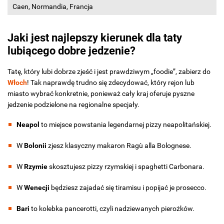
Caen, Normandia, Francja
Jaki jest najlepszy kierunek dla taty
lubiącego dobre jedzenie?
Tatę, który lubi dobrze zjeść i jest prawdziwym „foodie”, zabierz do
Włoch
! Tak naprawdę trudno się zdecydować, który rejon lub
miasto wybrać konkretnie, ponieważ cały kraj oferuje pyszne
jedzenie podzielone na regionalne specjały.
Neapol
to miejsce powstania legendarnej pizzy neapolitańskiej.
W
Bolonii
zjesz klasyczny makaron Ragù alla Bolognese.
W
Rzymie
skosztujesz pizzy rzymskiej i spaghetti Carbonara.
W
Wenecji
będziesz zajadać się tiramisu i popijać je prosecco.
Bari
to kolebka pancerotti, czyli nadziewanych pierożków.