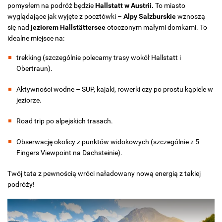
pomysłem na podróż będzie
Hallstatt w Austrii.
To miasto
wyglądające jak wyjęte z pocztówki –
Alpy Salzburskie
wznoszą
się nad
jeziorem Hallstättersee
otoczonym małymi domkami. To
idealne miejsce na:
trekking (szczególnie polecamy trasy wokół Hallstatt i
Obertraun).
Aktywności wodne – SUP, kajaki, rowerki czy po prostu kąpiele w
jeziorze.
Road trip po alpejskich trasach.
Obserwację okolicy z punktów widokowych (szczególnie z 5
Fingers Viewpoint na Dachsteinie).
Twój tata z pewnością wróci naładowany nową energią z takiej
podróży!