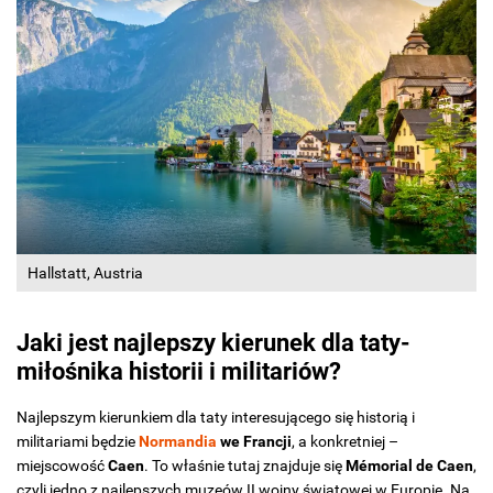
Hallstatt, Austria
Jaki jest najlepszy kierunek dla taty-
miłośnika historii i militariów?
Najlepszym kierunkiem dla taty interesującego się historią i
militariami będzie
Normandia
we Francji
, a konkretniej –
miejscowość
Caen
. To właśnie tutaj znajduje się
Mémorial de Caen
,
czyli jedno z najlepszych muzeów II wojny światowej w Europie. Na