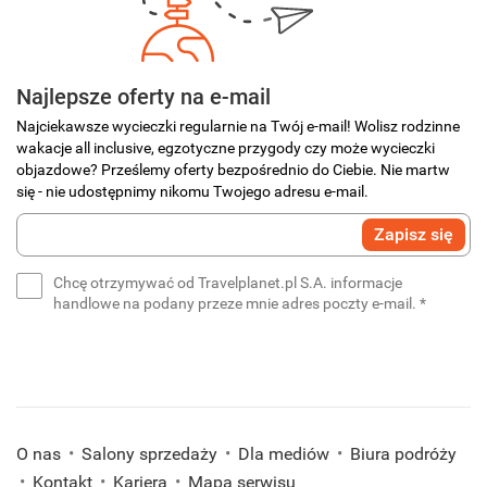
Najlepsze oferty na e-mail
Najciekawsze wycieczki regularnie na Twój e-mail! Wolisz rodzinne
wakacje all inclusive, egzotyczne przygody czy może wycieczki
objazdowe? Prześlemy oferty bezpośrednio do Ciebie. Nie martw
się - nie udostępnimy nikomu Twojego adresu e-mail.
Wprowadź
Zapisz się
swój
e-
Chcę otrzymywać od Travelplanet.pl S.A. informacje
mail
(wymaga
handlowe na podany przeze mnie adres poczty e-mail.
*
*
(wymagane)
O nas
Salony sprzedaży
Dla mediów
Biura podróży
Kontakt
Kariera
Mapa serwisu