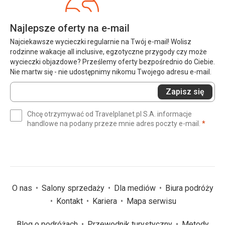
Najlepsze oferty na e-mail
Najciekawsze wycieczki regularnie na Twój e-mail! Wolisz
rodzinne wakacje all inclusive, egzotyczne przygody czy może
wycieczki objazdowe? Prześlemy oferty bezpośrednio do Ciebie.
Nie martw się - nie udostępnimy nikomu Twojego adresu e-mail.
Wprowadź
Zapisz się
swój
e-
Chcę otrzymywać od Travelplanet.pl S.A. informacje
mail
(wym
handlowe na podany przeze mnie adres poczty e-mail.
*
(wymagane)
*
O nas
Salony sprzedaży
Dla mediów
Biura podróży
Kontakt
Kariera
Mapa serwisu
Blog o podróżach
Przewodnik turystyczny
Metody