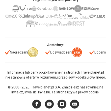
zagranicznych biur podróży
Jesteśmy:
Nagradzani
Doświadczeni
Doceniani
Informacje lub ceny opublikowane na stronach Travelplanet.pl
nie stanowią oferty w rozumieniu przepisów kodeksu cywilnego.
© 2000–2026. Travelplanet.pl S.A. Znajdziesz nas również na
Invia.cz
,
Invia.sk
i
Invia.hu
. Ta strona używa plików cookie.
Facebook
YouTube
Instagram
E-