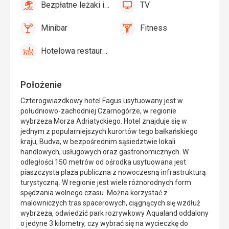
Bezpłatne leżaki i parasole przy basenie
TV
tak
Bezpłatne
tak
TV
leżaki
Minibar
Fitness
i
tak
Minibar,
tak
Fitness
parasole
Bar
Hotelowa restauracja
przy
tak
Hotelowa
basenie
restauracja
Położenie
Czterogwiazdkowy hotel Fagus usytuowany jest w
południowo-zachodniej Czarnogórze, w regionie
wybrzeża Morza Adriatyckiego. Hotel znajduje się w
jednym z popularniejszych kurortów tego bałkańskiego
kraju, Budva, w bezpośrednim sąsiedztwie lokali
handlowych, usługowych oraz gastronomicznych. W
odległości 150 metrów od ośrodka usytuowana jest
piaszczysta plaża publiczna z nowoczesną infrastrukturą
turystyczną. W regionie jest wiele różnorodnych form
spędzania wolnego czasu. Można korzystać z
malowniczych tras spacerowych, ciągnących się wzdłuż
wybrzeża, odwiedzić park rozrywkowy Aqualand oddalony
o jedyne 3 kilometry, czy wybrać się na wycieczkę do