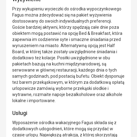
Przy wykupieniu wycieczki do ośrodka wypoczynkowego
Fagus można zdecydować się na pakiet wyżywienia
dostosowany do swoich indywidualnych preferencji.
Goście bardziej aktywni, którzy spędzają całe dnie poza
obiektem mogą postawić na opcję Bed & Breakfast, która
zapewnia im codziennie syte i smaczne śniadania przed
wyruszeniem na miasto. Alternatywną opcją jest Half
Board, w której także zostały uwzględnione śniadania i
dodatkowo też kolacje. Posiłki uwzględnione w obu
pakietach bazują na kuchni międzynarodowej, są
serwowane w głównej restauracji, każdego dnia o tych
samych godzinach, pod postacią bufetu. Obiekt dysponuje
też barem przekąskowym, w którym za dodatkową opłatą
urlopowicze zamówią wyborne przekąski słodkie i
wytrawne, rozmaite napoje bezalkoholowe oraz alkohole
lokalne i importowane.
Usługi
Wyposażenie ośrodka wakacyjnego Fagus składa się z
dodatkowych udogodnień, które mogą się przydać w
czasie urlopu. Największą atrakcja, z której skorzystają