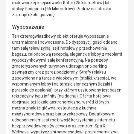
malowniczej miejscowości Kotor (25 kilometrów) lub
stolicy Podgorica (65 kilometrów). Podróż na lotnisko
zajmuje około godzinę.
Wyposażenie
Ten czterogwiazdkowy obiekt oferuje wyposażenie
urozmaicone i nowoczesne. Do dyspozycji gości oddano
tam salę telewizyjną, sejf hotelowy, przechowalnię
bagażu, całodobową recepcję, eleganckie lobby z meblami
wypoczynkowymi, salę konferencyjną. Na potrzeby
zmotoryzowanych turystów udostępniono parking
zewnętrzny oraz garaż podziemny. Strefy relaksu
zapewniono na tarasie widokowym (stoliki, krzesła), we
wspomnianym lobby i na tarasie słonecznym (leżaki i
parasole do opalania), przy którym usytuowany jest basen
rekreacyjny typu infinity (na dachu). Oferta hotelowa
obejmuje też lokale gastronomiczne, wśród których
można znaleźć główną restaurację z kuchnią
międzynarodową oraz bar przekąskowy. Dodatkowym
udogodnieniem jest możliwość korzystania z internetu
bezprzewodowego (w cenie) oraz centrum Spa &
Wellness, wypożyczalni samochodów i pralni chemicznej