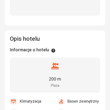
Opis hotelu
Informacje o hotelu
Informacje
Odległość
od
plaży
200 m
Plaża
Klimatyzacja
Basen zewnętrzny
tak
Klimatyzacja
tak
Basen
zewnętrzny