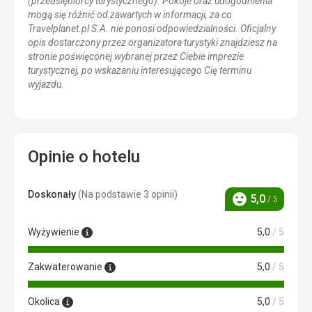
(przedsiębiorcy turystycznego). Pokoje oraz udogodnienia
mogą się różnić od zawartych w informacji, za co
Travelplanet.pl S.A. nie ponosi odpowiedzialności. Oficjalny
opis dostarczony przez organizatora turystyki znajdziesz na
stronie poświęconej wybranej przez Ciebie imprezie
turystycznej, po wskazaniu interesującego Cię terminu
wyjazdu.
Opinie o hotelu
Doskonały
(Na podstawie 3 opinii)
5,0
/ 5
Ocena
Wyżywienie
5,0
/ 5
Zakwaterowanie
5,0
/ 5
Okolica
5,0
/ 5