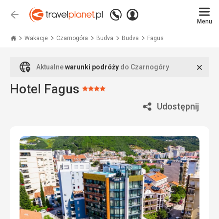
Zadzwoń
Zaloguj
Wstecz
+48
Menu
się
Travelplanet.pl
71
771
Wakacje
Czarnogóra
Budva
Budva
Fagus
76
70
Zamk
Aktualne
warunki podróży
do Czarnogóry
Hotel Fagus
Ocena:
4/5
Udostępnij