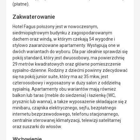
(płatne).
Zakwaterowanie
Hotel Fagus położony jest w nowoczesnym,
siedmiopiętrowym budynku z zagospodarowanym
dachem oraz windą, w którym czekają 54 wygodne i
stylowo zaaranżowane apartamenty. Występują one w
dwóch wariantach do wyboru. Dla par idealnie sprawdzi się
pokój standard, który jest dwuosobowy, ma powierzchnię
29 metrów kwadratowych oraz główne pomieszczenie
sypialno-dzienne. Rodziny z dziećmi powinny zdecydować
się na pokój junior suite, który ma aż 35 mkw, jest
czteroosobowy i wyposażony w duży salon z oddzielną
sypialnią. Apartamenty obu wariantów mają również
balkon lub taras (meble do siedzenia) i łazienkę (WC,
prysznic lub wanna), a także wyposażenie składające się z
minibaru, czajnika elektrycznego, sejfu, bezpłatnego
internetu bezprzewodowego, telefonu stacjonarnego,
centralnie sterowanej klimatyzacji, telewizji satelitarnej
oraz suszarki do włosów.
Wyżywienie