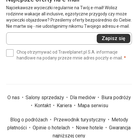
Najciekawsze wycieczki regularnie na Twój e-mail! Wolisz
rodzinne wakacje all inclusive, egzotyczne przygody czy może
wycieczki objazdowe? Prześlemy oferty bezpośrednio do Ciebie.
Nie martw się - nie udostępnimy nikomu Twojego adresu e-mail.
Wprowadź
Zapisz się
swój
e-
Chcę otrzymywać od Travelplanet.pl S.A. informacje
mail
(wym
handlowe na podany przeze mnie adres poczty e-mail.
*
(wymagane)
*
O nas
Salony sprzedaży
Dla mediów
Biura podróży
Kontakt
Kariera
Mapa serwisu
Blog o podróżach
Przewodnik turystyczny
Metody
płatności
Opinie o hotelach
Nowe hotele
Gwarancja
najniższej ceny