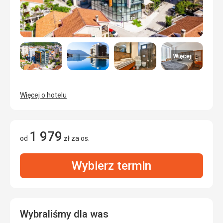
Więcej
Więcej o hotelu
1 979
od
zł
za os.
Wybierz termin
Wybraliśmy dla was