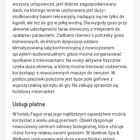
wszyscy urlopowicze, jest dobrze zagospodarowany
dach, na którego terenie usytuowany jest duży i
słodkowodny basen rekreacyjny, nadający się nie tylko do
kąpieli, ale też do gry w piłkę wodną. Dla wygody gości przy
akwenie udostępniono taras słoneczny z miejscami do
opalania i parasolami. Zadbano również o potrzeby gości
biznesowych, do których dyspozycji oddano
klimatyzowaną salę konferencyjną z nowoczesnym
sprzętem audiowizualnym, gdzie można zorganizować
spotkanie z interesantami. Na osoby aktywne fizycznie
czeka duża siłownia, w której można trenować codziennie,
korzystając z nowoczesnych maszyn do ćwiczeń. W
pobliżu placówki położone jest duże pole golfowe z
wypożyczalnią sprzętu do gry. Na zakupy sprawdzi się
hotelowy minimarket.
Usługi płatne
W hotelu Fagus oraz jego najbliższym sąsiedztwie można
korzystać z wielu usług premium. Obiekt dysponuje
nowoczesny centrum odnowy biologicznej, które oferuje
różne formy relaksu swoim gościom. W obiekcie Spa &
Wellness usytuowana jest duża sauna fińska i łaźnia