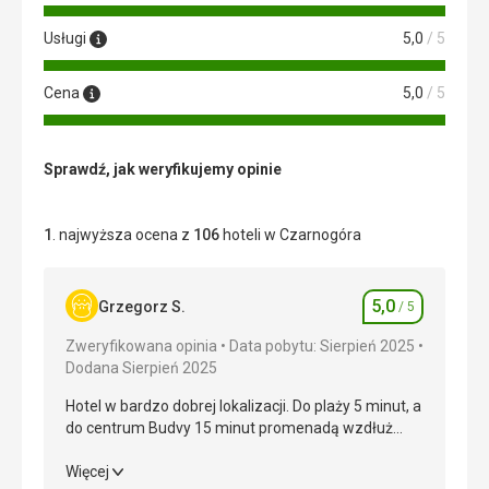
Usługi
5,0
/ 5
Cena
5,0
/ 5
Sprawdź, jak weryfikujemy opinie
1
. najwyższa ocena z
106
hoteli w Czarnogóra
5,0
Grzegorz S.
/ 5
Ocena
Zweryfikowana opinia
Data pobytu: Sierpień 2025
Dodana Sierpień 2025
Hotel w bardzo dobrej lokalizacji. Do plaży 5 minut, a
do centrum Budvy 15 minut promenadą wzdłuż
morza. Hotel bardzo czysty, pokoje codziennie
sprzątane, codziennie świeża pościel i ręczniki.
Hotel w bardzo dobrej lokalizacji. Do plaży 5 minut, a
Więcej