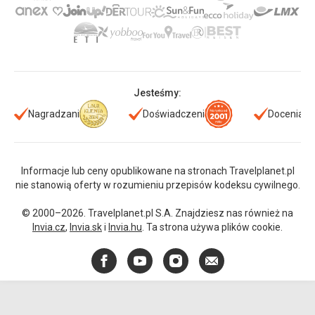
Jesteśmy:
Nagradzani
Doświadczeni
Doceniani
Informacje lub ceny opublikowane na stronach Travelplanet.pl
nie stanowią oferty w rozumieniu przepisów kodeksu cywilnego.
© 2000–2026. Travelplanet.pl S.A. Znajdziesz nas również na
Invia.cz
,
Invia.sk
i
Invia.hu
. Ta strona używa plików cookie.
Facebook
YouTube
Instagram
E-
mail