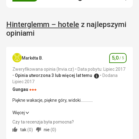
Hinterglemm – hotele
z najlepszymi
opiniami
5,0
Markéta B.
/ 5
Ocena
Zweryfikowana opinia (Invia.cz)
Data pobytu: Lipiec 2017
Opinia utworzona 3 lub więcej lat temu
Dodana
Lipiec 2017
Gungau
Ocena:
3/5
Piękne wakacje, piękne góry, widoki.............
Piękne wakacje, piękne góry, widoki.............
Więcej
Czy ta recenzja była pomocna?
Wyżywienie
5,0
/ 5
tak
(
0
)
nie
(
0
)
Zakwaterowanie
5,0
/ 5