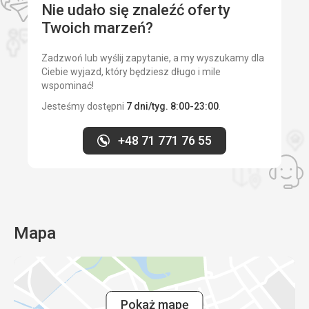
Nie udało się znaleźć oferty
Ta recenzja została automatycznie przetłumaczona za
Twoich marzeń?
pomocą Google Translate
Zadzwoń lub wyślij zapytanie, a my wyszukamy dla
Ciebie wyjazd, który będziesz długo i mile
wspominać!
Jesteśmy dostępni
7 dni/tyg. 8:00-23:00
.
+48 71 771 76 55
Mapa
Pokaż mapę