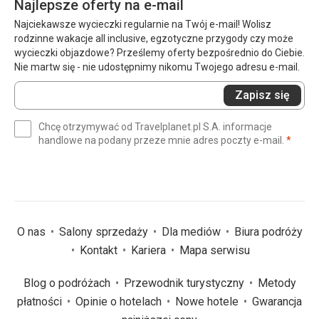
Najlepsze oferty na e-mail
Najciekawsze wycieczki regularnie na Twój e-mail! Wolisz
rodzinne wakacje all inclusive, egzotyczne przygody czy może
wycieczki objazdowe? Prześlemy oferty bezpośrednio do Ciebie.
Nie martw się - nie udostępnimy nikomu Twojego adresu e-mail.
Wprowadź
Zapisz się
swój
e-
Chcę otrzymywać od Travelplanet.pl S.A. informacje
mail
(wym
handlowe na podany przeze mnie adres poczty e-mail.
*
(wymagane)
*
O nas
Salony sprzedaży
Dla mediów
Biura podróży
Kontakt
Kariera
Mapa serwisu
Blog o podróżach
Przewodnik turystyczny
Metody
płatności
Opinie o hotelach
Nowe hotele
Gwarancja