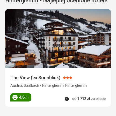
Hinterglemm - Najlepiej ocenione hotele
The View (ex Sonnblick)
Ocena:
3/5
Austria, Saalbach / Hinterglemm, Hinterglemm
4,8
/ 5
Informacje
od
1 712
zł
za osobę
Ocena