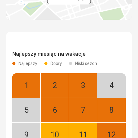
Najlepszy miesiąc na wakacje
Najlepszy
Dobry
Niski sezon
Styczeń:
Luty:
Marzec:
Kwiecień:
Najlepszy
Najlepszy
Najlepszy
Niski
sezon
Maj:
Czerwiec:
Lipiec:
Sierpień:
Niski
Najlepszy
Najlepszy
Najlepszy
sezon
Wrzesień:
Październik:
Listopad:
Grudzień: