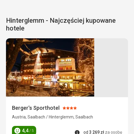
Hinterglemm - Najczęściej kupowane
hotele
Berger's Sporthotel
Ocena:
4/5
Austria, Saalbach / Hinterglemm, Saalbach
4,4
/ 5
Informacje
od
3 269
zł
za osobę
Ocena