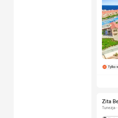
Tylko w
Zita B
Tunezja -