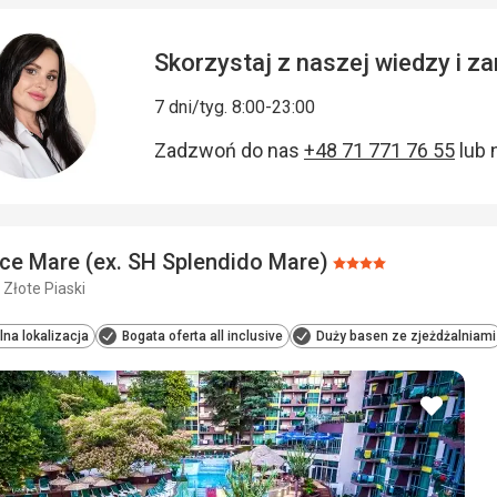
Skorzystaj z naszej wiedzy i 
7 dni/tyg. 8:00-23:00
Zadzwoń do nas
+48 71 771 76 55
lub 
ce Mare (ex. SH Splendido Mare)
Ocena:
 Złote Piaski
4/5
lna lokalizacja
Bogata oferta all inclusive
Duży basen ze zjeżdżalniami
dodaj
do
ulubio