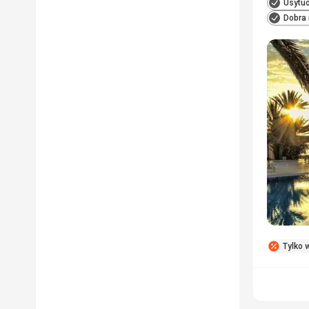
Usytuo
Dobra 
Tylko w