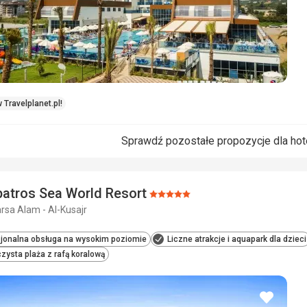
 Travelplanet.pl!
Sprawdź pozostałe propozycje dla ho
batros Sea World Resort
Ocena:
arsa Alam - Al-Kusajr
5/5
jonalna obsługa na wysokim poziomie
Liczne atrakcje i aquapark dla dzieci
zysta plaża z rafą koralową
dodaj
do