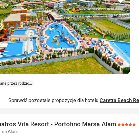
do
ulubio
rane przez rodziców
Sprawdź pozostałe propozycje dla hotelu
Caretta Beach Res
batros Vita Resort - Portofino Marsa Alam
Ocena:
arsa Alam
5/5