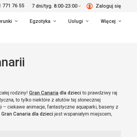
 771 76 55
7 dni/tyg. 8:00-23:00
Zaloguj się
erunki
Egzotyka
Usługi
Więcej
narii
ałej rodziny!
Gran Canaria
dla dzieci
to prawdziwy raj
yczna, to tylko niektóre z atutów tej słonecznej
ji – ciekawe animacje, fantastyczne aquaparki, baseny z
.
Gran Canaria dla dzieci
jest wspaniałym miejscem,