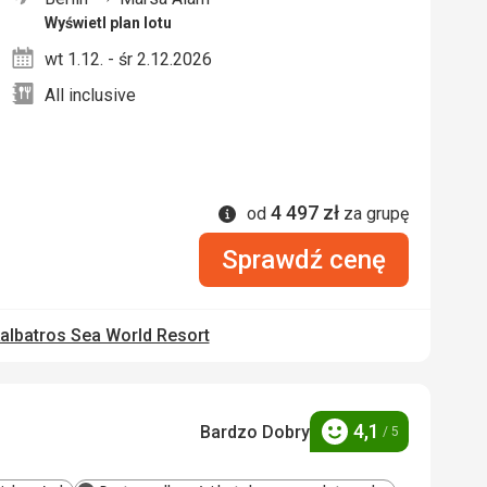
nych
Wyświetl plan lotu
wt 1.12. - śr 2.12.2026
All inclusive
4 497
zł
Informacje
od
za grupę
Sprawdź cenę
albatros Sea World Resort
4,1
Bardzo Dobry
/ 5
Ocena