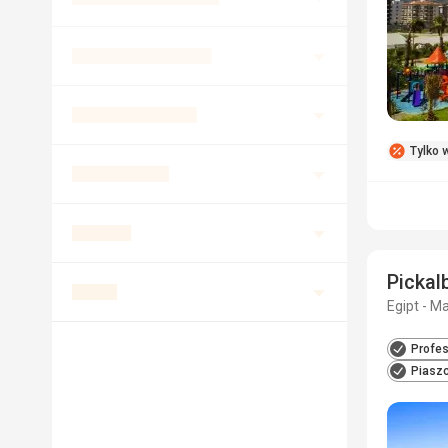
Tylko w
Pickal
Egipt - M
Profes
Piaszc