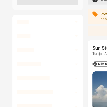
Pre
cen
Sun St
Turcja - A
Kilka r