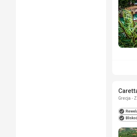
Carett
Grecja - 
Rewela
Blisko