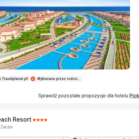
ulubio
 Travelplanet.pl!
Wybierane przez rodziców
Sprawdź pozostałe propozycje dla hotelu
Pick
each Resort
Ocena:
 Zarzis
4/5