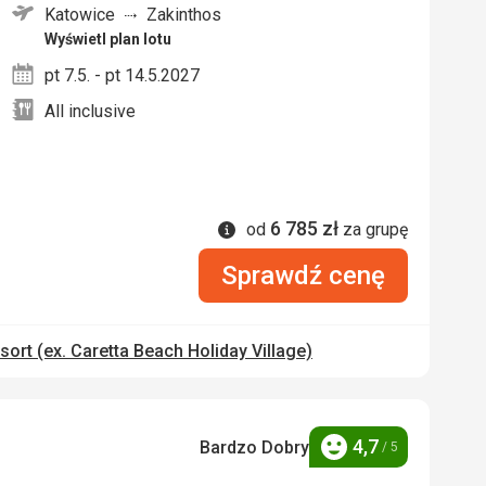
Katowice
Zakinthos
nych
Wyświetl plan lotu
pt 7.5. - pt 14.5.2027
All inclusive
6 785
zł
Informacje
od
za grupę
Sprawdź cenę
ort (ex. Caretta Beach Holiday Village)
4,7
Bardzo Dobry
/ 5
Ocena