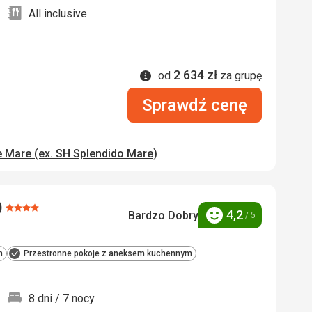
All inclusive
2 634
zł
Informacje
od
za grupę
Sprawdź cenę
 Mare (ex. SH Splendido Mare)
)
Ocena:
4,2
Bardzo Dobry
/ 5
Ocena
4/5
m
Przestronne pokoje z aneksem kuchennym
8 dni / 7 nocy