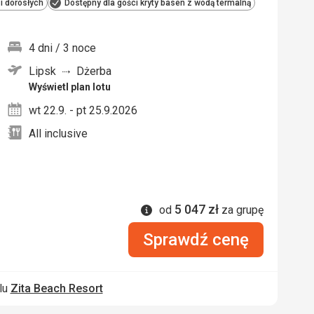
i dorosłych
Dostępny dla gości kryty basen z wodą termalną
4 dni / 3 noce
Lipsk
Dżerba
nych
Wyświetl plan lotu
wt 22.9. - pt 25.9.2026
All inclusive
5 047
zł
Informacje
od
za grupę
Sprawdź cenę
lu
Zita Beach Resort