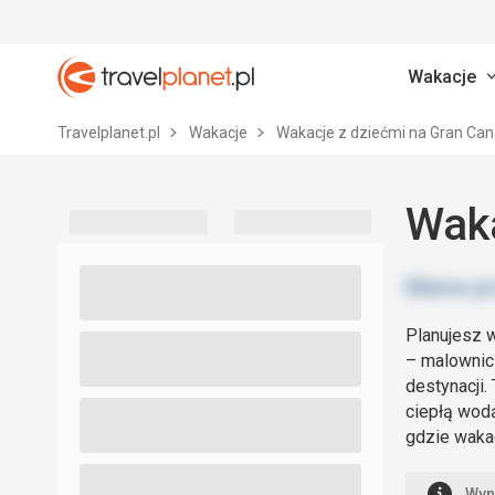
Wakacje
Travelplanet.pl
Travelplanet.pl
Wakacje
Wakacje z dziećmi na Gran Cana
Waka
Planujesz w
– malownicz
destynacji.
ciepłą wodą
gdzie wakac
Wyn