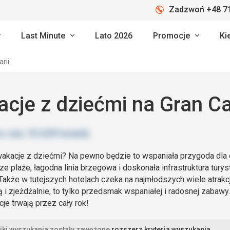
Zadzwoń +48 71
Last Minute
Lato 2026
Promocje
Ki
rii
cje z dziećmi na Gran Ca
akacje z dziećmi? Na pewno będzie to wspaniała przygoda dla c
e plaże, łagodna linia brzegowa i doskonała infrastruktura turyst
 Także w tutejszych hotelach czeka na najmłodszych wiele atrakc
 i zjeżdżalnie, to tylko przedsmak wspaniałej i radosnej zabawy
je trwają przez cały rok!
iki wyszukania zostały zawężone
rozszerz kryteria wyszukania