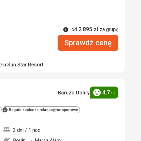
2 895
zł
Informacje
od
za grupę
Sprawdź cenę
telu
Sun Star Resort
4,7
Bardzo Dobry
/ 5
Ocena
Bogate zaplecze rekreacyjno-sportowe
2 dni / 1 noc
Berlin
Marsa Alam