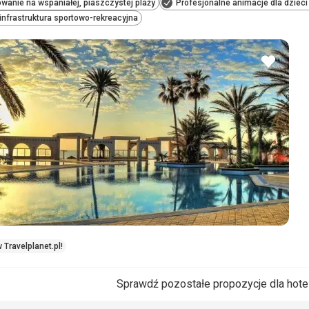
wanie na wspaniałej, piaszczystej plaży
Profesjonalne animacje dla dzieci 
infrastruktura sportowo-rekreacyjna
dodaj
do
ulubio
 Travelplanet.pl!
Sprawdź pozostałe propozycje dla hote