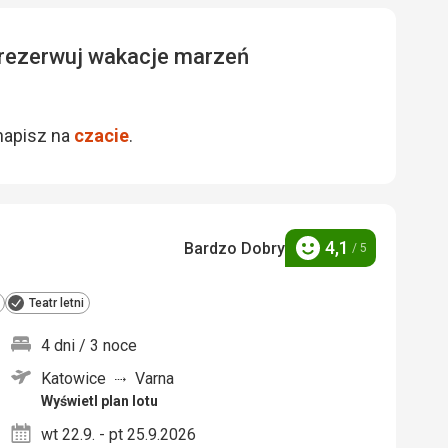
zarezerwuj wakacje marzeń
napisz na
czacie
.
4,1
Bardzo Dobry
/ 5
Ocena
Teatr letni
4 dni / 3 noce
Katowice
Varna
nych
Wyświetl plan lotu
wt 22.9. - pt 25.9.2026