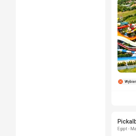
Wybie
Pickal
Egipt - M