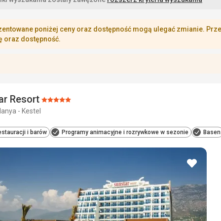
zentowane poniżej ceny oraz dostępność mogą ulegać zmianie. Przej
ę oraz dostępność.
ar Resort
Ocena:
lanya - Kestel
5/5
estauracji i barów
Programy animacyjne i rozrywkowe w sezonie
Basen
dodaj
do
ulubio