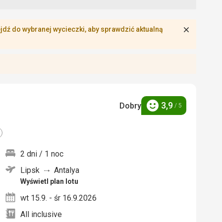
Zamknij
dź do wybranej wycieczki, aby sprawdzić aktualną
3,9
Dobry
/ 5
Ocena
2 dni / 1 noc
Lipsk
Antalya
nych
Wyświetl plan lotu
wt 15.9. - śr 16.9.2026
All inclusive