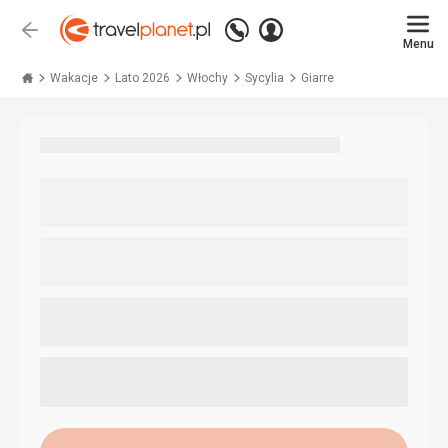
Zadzwoń
Zaloguj
Wstecz
+48 71 771 76 55
Menu
się
Travelplanet.pl
Wakacje
Lato 2026
Włochy
Sycylia
Giarre