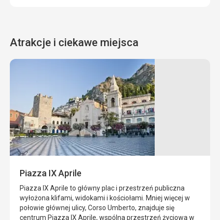
Atrakcje i ciekawe miejsca
Ortygia
Ucho
Dionizosa
Ortygia
to
Ucho
mała
Dionizosa
wyspa,
to
która
wapienna
stanowi
jaskinia
historyczne
wykuta
Piazza IX Aprile
centrum
w
Syrakuz.
górze
Piazza IX Aprile to główny plac i przestrzeń publiczna
Znajduje
Temenites
wyłożona klifami, widokami i kościołami. Mniej więcej w
się
w
połowie głównej ulicy, Corso Umberto, znajduje się
we
mieście
centrum Piazza IX Aprile, wspólna przestrzeń życiowa w