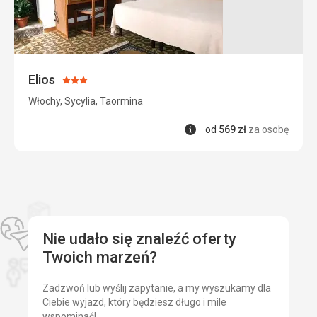
ten
niezwykły
kształt.
Ułatwienia
Elios
Ocena:
dla
3/5
wózków
Włochy, Sycylia, Taormina
Informacje
od
569
zł
za osobę
Atrakcje
przyrodnicze
Jaskinie
Nie udało się znaleźć oferty
Twoich marzeń?
Zadzwoń lub wyślij zapytanie, a my wyszukamy dla
Ciebie wyjazd, który będziesz długo i mile
wspominać!