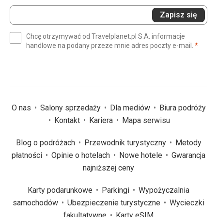
Wprowadź
Zapisz się
swój
e-
Chcę otrzymywać od Travelplanet.pl S.A. informacje
mail
(wym
handlowe na podany przeze mnie adres poczty e-mail.
*
(wymagane)
*
O nas
Salony sprzedaży
Dla mediów
Biura podróży
Kontakt
Kariera
Mapa serwisu
Blog o podróżach
Przewodnik turystyczny
Metody
płatności
Opinie o hotelach
Nowe hotele
Gwarancja
najniższej ceny
Karty podarunkowe
Parkingi
Wypożyczalnia
samochodów
Ubezpieczenie turystyczne
Wycieczki
fakultatywne
Karty eSIM