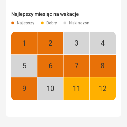
Najlepszy miesiąc na wakacje
Najlepszy
Dobry
Niski sezon
Styczeń:
Luty:
Marzec:
Kwiecień:
Najlepszy
Najlepszy
Niski
Niski
sezon
sezon
Maj:
Czerwiec:
Lipiec:
Sierpień:
Niski
Najlepszy
Najlepszy
Najlepszy
sezon
Wrzesień:
Październik:
Listopad:
Grudzień:
Najlepszy
Niski
Dobry
Dobry
sezon