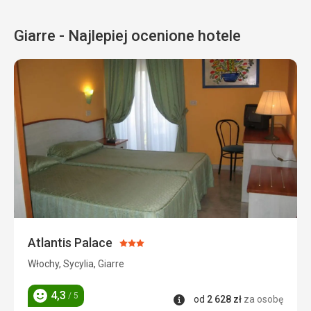
Giarre - Najlepiej ocenione hotele
Atlantis Palace
Ocena:
3/5
Włochy, Sycylia, Giarre
4,3
/ 5
Informacje
od
2 628
zł
za osobę
Ocena