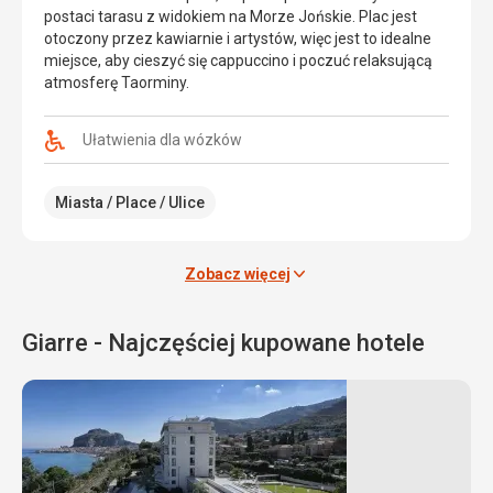
wschodniej
Syrakuzy,
postaci tarasu z widokiem na Morze Jońskie. Plac jest
części
na
otoczony przez kawiarnie i artystów, więc jest to idealne
Syrakuz
wyspie
miejsce, aby cieszyć się cappuccino i poczuć relaksującą
i
Sycylia.
atmosferę Taorminy.
jest
Jej
oddzielona
nazwa
od
pochodzi
Ułatwienia dla wózków
ich
od
części
jej
Miasta / Place / Ulice
wąskim
kształtu,
kanałem.
który
Jest
przypomina
połączona
ludzkie
Zobacz więcej
ze
ucho.
stałym
lądem
Wcześniej
Giarre - Najczęściej kupowane hotele
trzema
jaskinia
mostami.
służyła
Wyspa,
jako
znana
miejski
również
zbiornik
jako
wodny,
Stare
jednak