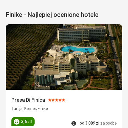
Finike - Najlepiej ocenione hotele
Presa Di Finica
Ocena:
5/5
Turcja, Kemer, Finike
3,6
/ 5
Informacje
od
3 089
zł
za osobę
Ocena