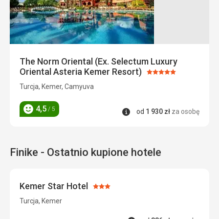
obmywa
krystalicznie
czysta
woda.
Odwiedzający
The Norm Oriental (Ex. Selectum Luxury
mogą
Oriental Asteria Kemer Resort)
Ocena:
przez
5/5
Turcja, Kemer, Camyuva
cały
dzień
cieszyć
4,5
/ 5
Informacje
od
1 930
zł
za osobę
Ocena
się
słońcem
i
morzem,
Finike - Ostatnio kupione hotele
oddając
się
chwilom
Kemer Star Hotel
relaksu
Ocena:
przy
3/5
Turcja, Kemer
uprawianiu
sportów