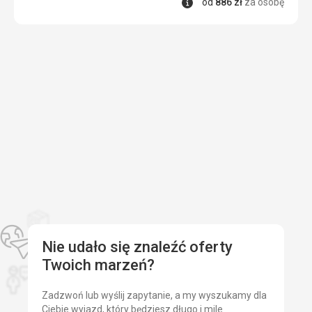
Informacje
od
886
zł
za osobę
wodnych
lub
innych.
Sprzęt
sportowy
dostępny
jest
w
jednej
z
wypożyczalni.
Plaża
znajduje
się
za
promenadą.
Nie udało się znaleźć oferty
Ułatwienia
Twoich marzeń?
dla
wózków
Zadzwoń lub wyślij zapytanie, a my wyszukamy dla
Ciebie wyjazd, który będziesz długo i mile