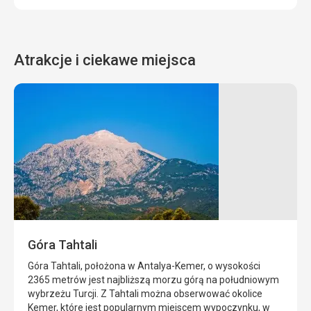
Atrakcje i ciekawe miejsca
Meczet
Park
w
i
Kemer
plaża
Moonlight
Meczet
w
Park
Kemer
i
został
jedna
oficjalnie
z
Góra Tahtali
otwarty
najlepszych
jesienią
plaż
Góra Tahtali, położona w Antalya-Kemer, o wysokości
2011
w
2365 metrów jest najbliższą morzu górą na południowym
roku
Kemer,
wybrzeżu Turcji. Z Tahtali można obserwować okolice
i
Moonlight
Kemer, które jest popularnym miejscem wypoczynku, w