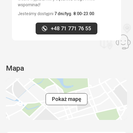
Plaże
wspominać!
Parki /
Jesteśmy dostępni
7 dni/tyg. 8:00-23:00
.
Ogrody /
Rezerwaty
+48 71 771 76 55
Mapa
Pokaż mapę