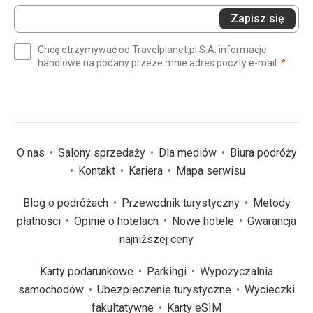
Wprowadź
Zapisz się
swój
e-
Chcę otrzymywać od Travelplanet.pl S.A. informacje
mail
(wym
handlowe na podany przeze mnie adres poczty e-mail.
*
(wymagane)
*
O nas
Salony sprzedaży
Dla mediów
Biura podróży
Kontakt
Kariera
Mapa serwisu
Blog o podróżach
Przewodnik turystyczny
Metody
płatności
Opinie o hotelach
Nowe hotele
Gwarancja
najniższej ceny
Karty podarunkowe
Parkingi
Wypożyczalnia
samochodów
Ubezpieczenie turystyczne
Wycieczki
fakultatywne
Karty eSIM