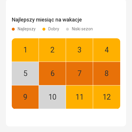
Najlepszy miesiąc na wakacje
Najlepszy
Dobry
Niski sezon
Styczeń:
Luty:
Marzec:
Kwiecień:
Dobry
Dobry
Dobry
Dobry
Maj:
Czerwiec:
Lipiec:
Sierpień:
Niski
Najlepszy
Najlepszy
Najlepszy
sezon
Wrzesień:
Październik:
Listopad:
Grudzień:
Najlepszy
Niski
Dobry
Dobry
sezon