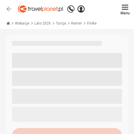
Zadzwoń
Zaloguj
Wstecz
+48 71 771 76 55
Menu
się
Travelplanet.pl
Wakacje
Lato 2026
Turcja
Kemer
Finike