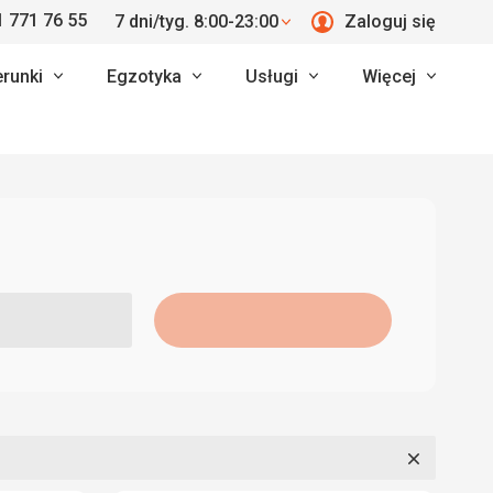
 771 76 55
7 dni/tyg. 8:00-23:00
Zaloguj się
erunki
Egzotyka
Usługi
Więcej
Zamknij