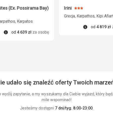
Plaża
kogo nie było, a
Plaża długa, piaszc
ites (Ex. Possirama Bay)
Irini
 dało się tego w
Ocena:
wietrzna wyspa, wi
:
3/5
ował i
Grecja, Karpathos, Kipi Afiart
zazwyczaj nie prze
m piwo dobre,
Karpathos, Karpatos
dzień nie można by
lkoholowych,
Informacje
od
4 819
zł
Można było też sko
Informacje
od
4 639
zł
za osobę
która jest osłonięta
Wyżywienie
ników.
Śniadanie było zgo
zakończeniu sezonu
lokalnej tawernie 
dokupić jedzenie 
aczona za
Zakwaterowanie
Pokój był przestron
ie udało się znaleźć oferty Twoich marze
i klimatyzacja dział
wyślij zapytanie, a my wyszukamy dla Ciebie wyjazd, który będ
Usługi
mile wspominać!
Codziennie czyszcz
w przeciwnym razie
Jesteśmy dostępni
7 dni/tyg. 8:00-23:00
.
nam klucz w zamku 