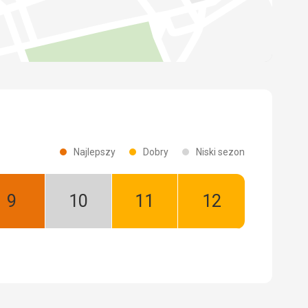
Najlepszy
Dobry
Niski sezon
Wrzesień:
Październik:
Listopad:
Grudzień:
Najlepszy
Niski
Dobry
Dobry
sezon