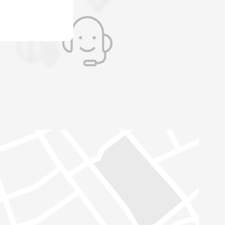
a automatycznie przetłumaczona za
nslate