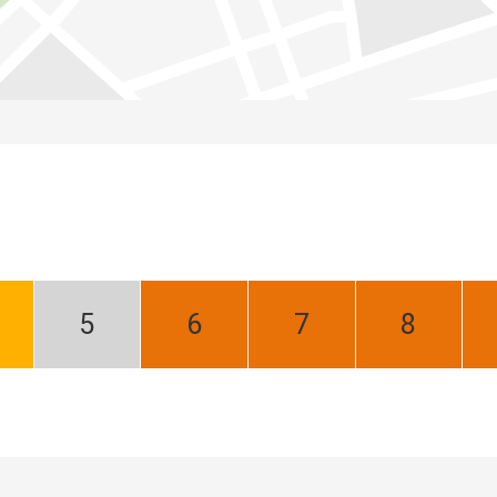
iecień:
Maj:
Czerwiec:
Lipiec:
Sierpień:
bry
Niski
Najlepszy
Najlepszy
Najlepszy
sezon