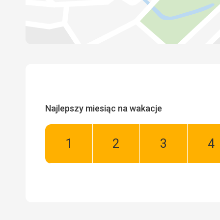
Najlepszy miesiąc na wakacje
Styczeń:
Luty:
Marzec:
Kw
Dobry
Dobry
Dobry
Do