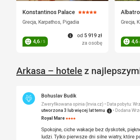
Konstantinos Palace
Albatro
Ocena:
5/5
Grecja, Karpathos, Pigadia
Grecja, 
Informacje
od
5 919
zł
4,6
4,6
/ 5
/
za osobę
Ocena
Ocena
Arkasa – hotele
z najlepszymi
Bohuslav Budík
Zweryfikowana opinia (Invia.cz)
Data pobytu: Wr
utworzona 3 lub więcej lat temu
Dodana Wrz
Royal Mare
Ocena:
4/5
Spokojne, ciche wakacje bez dyskotek, piękn
ludzi. Tylko pierwsze dni silne wiatry, które p