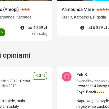
s (Amopi)
Alimounda Mare
Ocena:
Ocena
3/5
5/5
Karpathos, Karpatos
Grecja, Karpathos, Pigadia
Informacje
Informacje
od
4 259
zł
od
5 879
zł
 5
za osobę
 opiniami
Petr K.
4,0
/ 5
Ocena
zesień 2012
Opinia
esień 2012
utworzona 3 lub więc
Royal Beach
Ocena:
4/5
e kąpiele, mało
Naprawdę cieszyliś
otem ustały.
negatywnie zaskoc