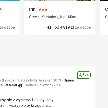
Irini
C
:
Ocena:
3/5
Grecja, Karpathos, Kipi Afiarti
G
Informacje
za osobę
od
4 819
zł
za osobę
4,5
/ 5
Ocena
Zweryfikowana opinia (Invia.cz)
Data pobytu: Wrzesień 2019
Opinia
ej lat temu
Dodana Październik 2019
my się z wycieczki, nie byliśmy
zeni, wszystko było zgodne z