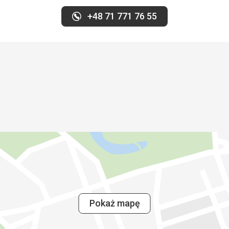
+48 71 771 76 55
Ta recenzja został
pomocą Google Tra
Pokaż mapę