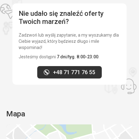
Ta recenzja została automatycznie przetłumaczona za
pomocą Google Translate
Nie udało się znaleźć oferty
Twoich marzeń?
Zadzwoń lub wyślij zapytanie, a my wyszukamy dla
Ciebie wyjazd, który będziesz długo i mile
wspominać!
Jesteśmy dostępni
7 dni/tyg. 8:00-23:00
.
+48 71 771 76 55
Mapa