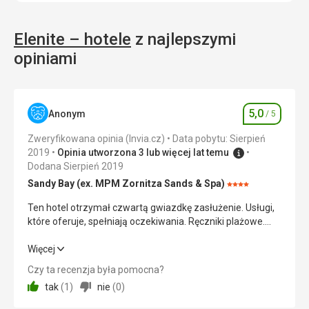
Elenite – hotele
z najlepszymi
opiniami
5,0
Anonym
/ 5
Ocena
Zweryfikowana opinia (Invia.cz)
Data pobytu: Sierpień
2019
Opinia utworzona 3 lub więcej lat temu
Dodana Sierpień 2019
Sandy Bay (ex. MPM Zornitza Sands & Spa)
Ocena:
4/5
Ten hotel otrzymał czwartą gwiazdkę zasłużenie. Usługi,
które oferuje, spełniają oczekiwania. Ręczniki plażowe.
Leżaki i parasole w cenie przy basenie i na plaży.
Przestronna jadalnia. Doskonałe jedzenie. Plaża blisko.
Ten hotel otrzymał czwartą gwiazdkę zasłużenie. Usługi,
Więcej
które oferuje, spełniają oczekiwania. Ręczniki plażowe.
Czy ta recenzja była pomocna?
Leżaki i parasole w cenie przy basenie i na plaży.
tak
(
1
)
nie
(
0
)
Przestronna jadalnia. Doskonałe jedzenie. Plaża blisko.