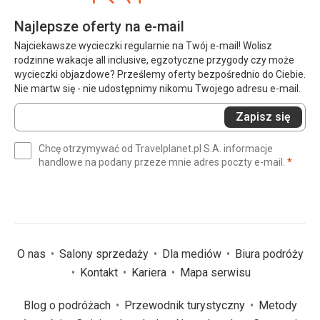
Najlepsze oferty na e-mail
Najciekawsze wycieczki regularnie na Twój e-mail! Wolisz
rodzinne wakacje all inclusive, egzotyczne przygody czy może
wycieczki objazdowe? Prześlemy oferty bezpośrednio do Ciebie.
Nie martw się - nie udostępnimy nikomu Twojego adresu e-mail.
Wprowadź
Zapisz się
swój
e-
Chcę otrzymywać od Travelplanet.pl S.A. informacje
mail
(wym
handlowe na podany przeze mnie adres poczty e-mail.
*
(wymagane)
*
O nas
Salony sprzedaży
Dla mediów
Biura podróży
Kontakt
Kariera
Mapa serwisu
Blog o podróżach
Przewodnik turystyczny
Metody