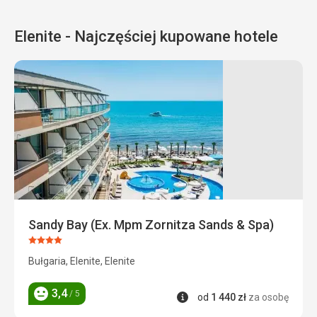
Elenite - Najczęściej kupowane hotele
Sandy Bay (Ex. Mpm Zornitza Sands & Spa)
Ocena:
4/5
Bułgaria, Elenite, Elenite
3,4
/ 5
Informacje
od
1 440
zł
za osobę
Ocena