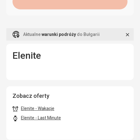
Zamk
Aktualne
warunki podróży
do Bułgarii
Elenite
Zobacz oferty
Elenite - Wakacje
Elenite - Last Minute