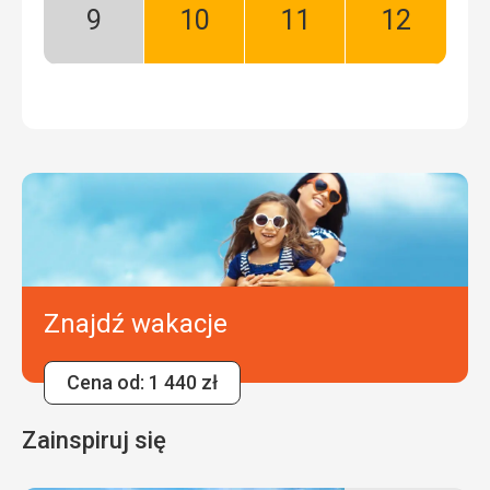
Wrzesień:
Październik:
Listopad:
Grudzień:
Niski
Dobry
Dobry
Dobry
sezon
Znajdź wakacje
Cena od: 1 440 zł
Zainspiruj się