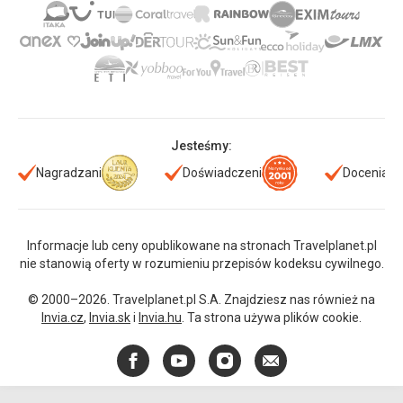
Jesteśmy:
Nagradzani
Doświadczeni
Doceniani
Informacje lub ceny opublikowane na stronach Travelplanet.pl
nie stanowią oferty w rozumieniu przepisów kodeksu cywilnego.
© 2000–2026. Travelplanet.pl S.A. Znajdziesz nas również na
Invia.cz
,
Invia.sk
i
Invia.hu
. Ta strona używa plików cookie.
Facebook
YouTube
Instagram
E-
mail