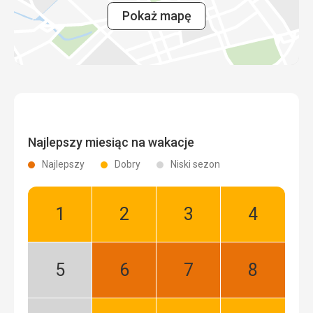
Pokaż mapę
Najlepszy miesiąc na wakacje
Najlepszy
Dobry
Niski sezon
Styczeń:
Luty:
Marzec:
Kwiecień:
Dobry
Dobry
Dobry
Dobry
Maj:
Czerwiec:
Lipiec:
Sierpień:
Niski
Najlepszy
Najlepszy
Najlepszy
sezon