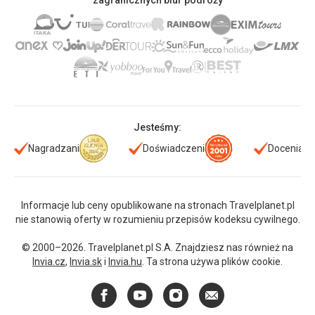
zagranicznych biur podróży
Jesteśmy:
Nagradzani
Doświadczeni
Doceniani
Informacje lub ceny opublikowane na stronach Travelplanet.pl
nie stanowią oferty w rozumieniu przepisów kodeksu cywilnego.
© 2000–2026. Travelplanet.pl S.A. Znajdziesz nas również na
Invia.cz
,
Invia.sk
i
Invia.hu
. Ta strona używa plików cookie.
Facebook
YouTube
Instagram
E-