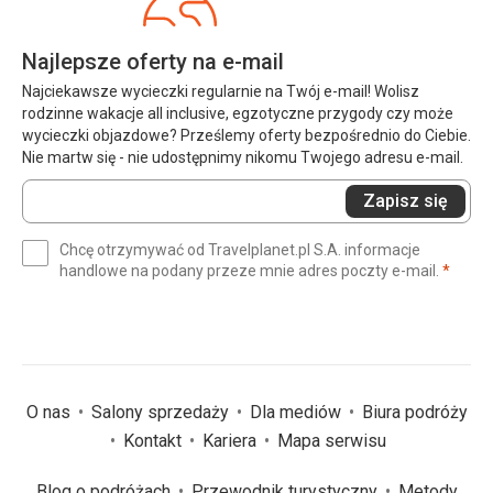
Najlepsze oferty na e-mail
Najciekawsze wycieczki regularnie na Twój e-mail! Wolisz
rodzinne wakacje all inclusive, egzotyczne przygody czy może
wycieczki objazdowe? Prześlemy oferty bezpośrednio do Ciebie.
Nie martw się - nie udostępnimy nikomu Twojego adresu e-mail.
Wprowadź
Zapisz się
swój
e-
Chcę otrzymywać od Travelplanet.pl S.A. informacje
mail
(wym
handlowe na podany przeze mnie adres poczty e-mail.
*
(wymagane)
*
O nas
Salony sprzedaży
Dla mediów
Biura podróży
Kontakt
Kariera
Mapa serwisu
Blog o podróżach
Przewodnik turystyczny
Metody