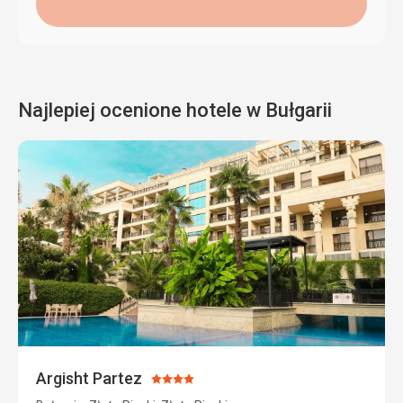
Najlepiej ocenione hotele w Bułgarii
Argisht Partez
Ocena:
4/5