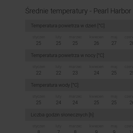
Średnie temperatury - Pearl Harbor
Temperatura powietrza w dzień [°C]:
styczen
luty
marzec
kwiecien
maj
czer
25
25
25
26
27
2
Temperatura powietrza w nocy [°C]:
styczen
luty
marzec
kwiecien
maj
czer
22
22
23
24
25
2
Temperatura wody [°C]:
styczen
luty
marzec
kwiecien
maj
czer
25
24
24
25
25
2
Liczba godzin słonecznych [h]:
styczen
luty
marzec
kwiecien
maj
czer
8
7
8
9
9
1