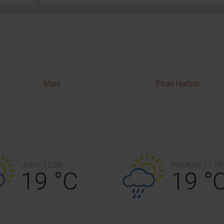
Maui
Pearl Harbor
Jutro, 10.08
Pojutrze, 11.08
19 °C
19 °