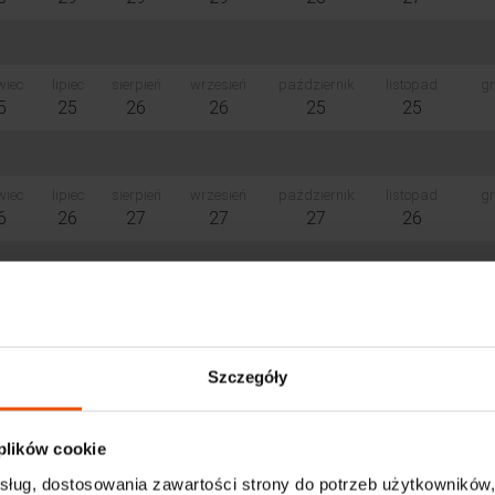
wiec
lipiec
sierpień
wrzesień
październik
listopad
gr
5
25
26
26
25
25
wiec
lipiec
sierpień
wrzesień
październik
listopad
gr
6
26
27
27
27
26
wiec
lipiec
sierpień
wrzesień
październik
listopad
gr
0
10
9
9
8
7
Szczegóły
 plików cookie
sług, dostosowania zawartości strony do potrzeb użytkowników,