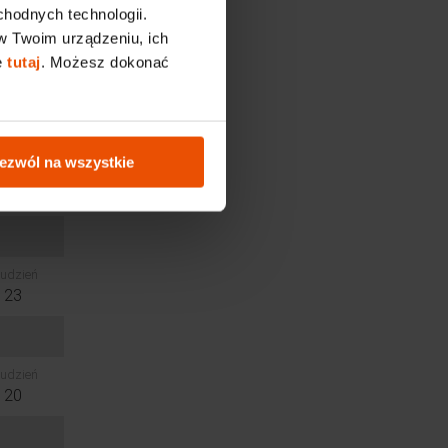
chodnych technologii.
w Twoim urządzeniu, ich
C
ę
tutaj
. Możesz dokonać
ezwól na wszystkie
udzień
23
udzień
20