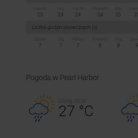
styczen
luty
marzec
kwiecien
maj
czer
25
24
24
24
25
2
Liczba godzin słonecznych [h]:
styczen
luty
marzec
kwiecien
maj
czer
7
7
7
8
8
Pogoda w Pearl Harbor
Dzisiaj, 09.08
27 °C