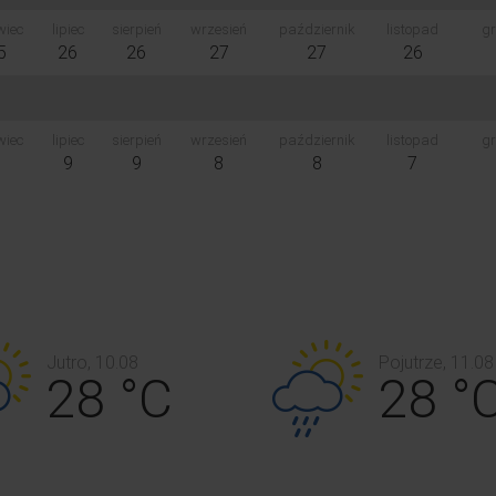
wiec
lipiec
sierpień
wrzesień
październik
listopad
gr
5
26
26
27
27
26
wiec
lipiec
sierpień
wrzesień
październik
listopad
gr
9
9
9
8
8
7
Jutro, 10.08
Pojutrze, 11.08
28 °C
28 °