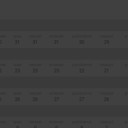
wiec
lipiec
sierpień
wrzesień
październik
listopad
gr
0
31
31
31
30
29
wiec
lipiec
sierpień
wrzesień
październik
listopad
gr
2
23
23
23
22
21
wiec
lipiec
sierpień
wrzesień
październik
listopad
gr
6
26
26
27
27
26
wiec
lipiec
sierpień
wrzesień
październik
listopad
gr
9
9
9
9
8
7