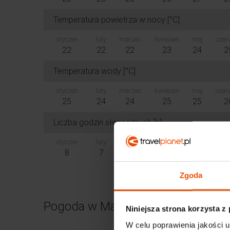
Temperatura powietrza w nocy [°C]:
styczen
luty
marzec
kwiecien
maj
czer
22
22
22
23
24
2
Temperatura wody [°C]:
styczen
luty
marzec
kwiecien
maj
czer
25
24
24
25
25
2
Liczba godzin słonecznych [h]:
styczen
luty
marzec
kwiecien
maj
czer
8
7
8
9
9
1
Zgoda
Pogoda w Maui
Niniejsza strona korzysta z
W celu poprawienia jakości u