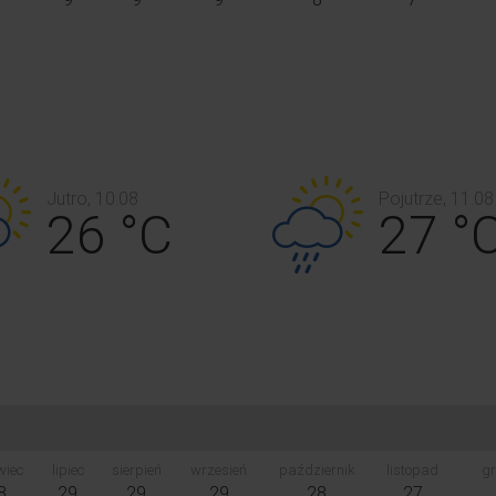
Jutro, 10.08
Pojutrze, 11.08
26 °C
27 °
wiec
lipiec
sierpień
wrzesień
październik
listopad
gr
8
29
29
29
28
27