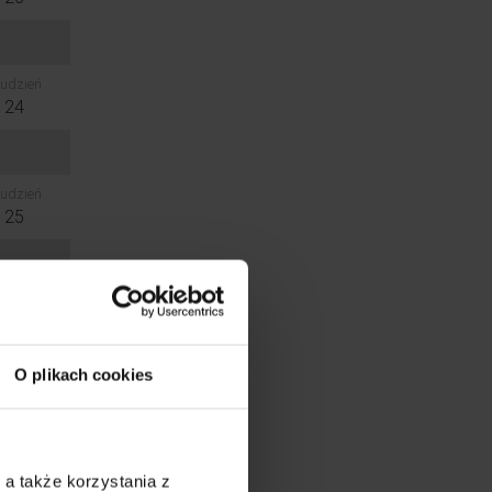
udzień
24
udzień
25
udzień
7
O plikach cookies
 a także korzystania z