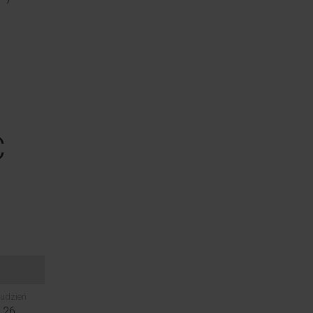
C
udzień
26