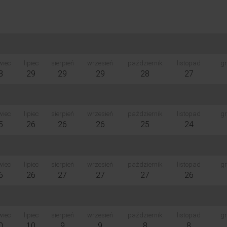
wiec
lipiec
sierpień
wrzesień
październik
listopad
gr
8
29
29
29
28
27
wiec
lipiec
sierpień
wrzesień
październik
listopad
gr
5
26
26
26
25
24
wiec
lipiec
sierpień
wrzesień
październik
listopad
gr
6
26
27
27
27
26
wiec
lipiec
sierpień
wrzesień
październik
listopad
gr
0
10
9
9
8
8