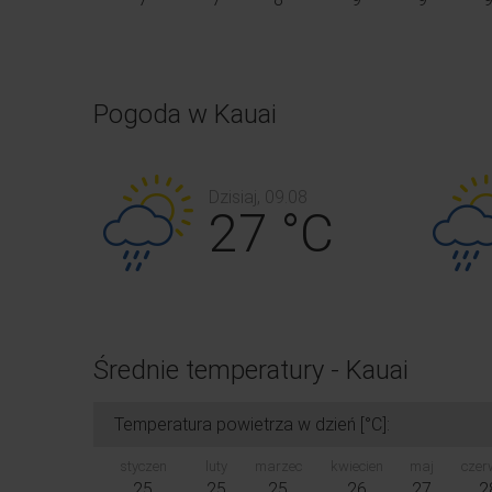
Pogoda w Kauai
Dzisiaj, 09.08
27 °C
Średnie temperatury - Kauai
Temperatura powietrza w dzień [°C]:
styczen
luty
marzec
kwiecien
maj
czer
25
25
25
26
27
2