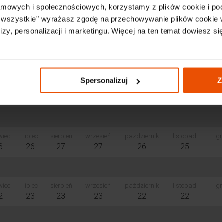
lamowych i społecznościowych, korzystamy z plików cookie i po
Jutro, 10.08
Pojutrze, 11.08
a wszystkie" wyrażasz zgodę na przechowywanie plików cookie 
26 °C
26 °
zy, personalizacji i marketingu. Więcej na ten temat dowiesz si
Spersonalizuj
Z
wiec
lipiec
sierpień
wrzesień
październik
listopad
gr
6
26
27
27
26
25
wiec
lipiec
sierpień
wrzesień
październik
listopad
gr
2
23
23
23
22
22