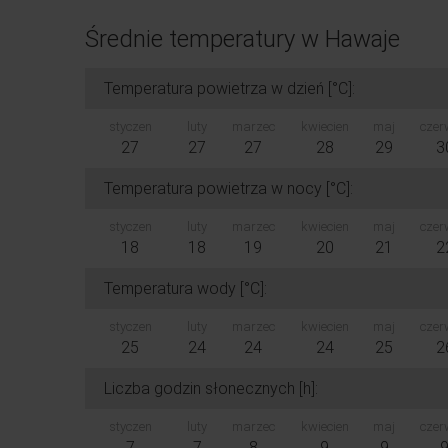
Średnie temperatury w Hawaje
Temperatura powietrza w dzień [°C]:
styczen
luty
marzec
kwiecien
maj
czer
27
27
27
28
29
3
Temperatura powietrza w nocy [°C]:
styczen
luty
marzec
kwiecien
maj
czer
18
18
19
20
21
2
Temperatura wody [°C]:
styczen
luty
marzec
kwiecien
maj
czer
25
24
24
24
25
2
Liczba godzin słonecznych [h]:
styczen
luty
marzec
kwiecien
maj
czer
7
7
8
9
9