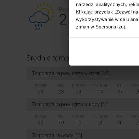
narzędzi analitycznych, rek
Dzisiaj, 09.08
Klikając przycisk „Zezwól n
25 °C
wykorzystywanie w celu anali
zmian w Spersonalizuj.
Średnie temperatury - Maui
Temperatura powietrza w dzień [°C]:
styczen
luty
marzec
kwiecien
maj
czer
23
23
23
24
25
2
Temperatura powietrza w nocy [°C]:
styczen
luty
marzec
kwiecien
maj
czer
20
19
19
20
21
2
Temperatura wody [°C]: