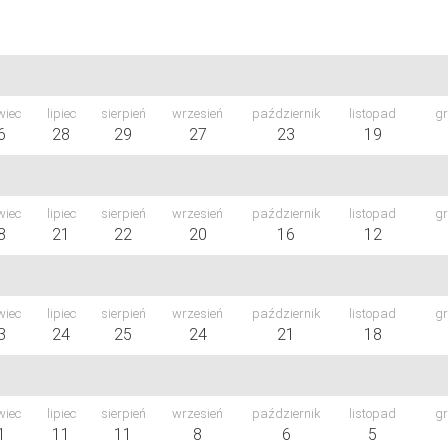
wiec
lipiec
sierpień
wrzesień
październik
listopad
gr
6
28
29
27
23
19
wiec
lipiec
sierpień
wrzesień
październik
listopad
gr
8
21
22
20
16
12
wiec
lipiec
sierpień
wrzesień
październik
listopad
gr
3
24
25
24
21
18
wiec
lipiec
sierpień
wrzesień
październik
listopad
gr
1
11
11
8
6
5