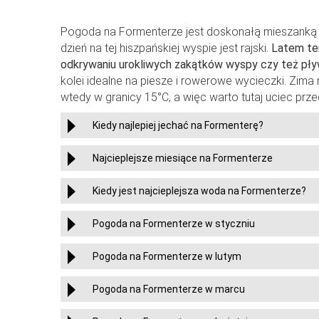
Pogoda na Formenterze jest doskonałą mieszanką go
dzień na tej hiszpańskiej wyspie jest rajski.
Latem ter
odkrywaniu urokliwych zakątków wyspy czy też pł
kolei idealne na piesze i rowerowe wycieczki. Zima
wtedy w granicy 15°C, a więc warto tutaj uciec p
Kiedy najlepiej jechać na Formenterę?
Najcieplejsze miesiące na Formenterze
Kiedy jest najcieplejsza woda na Formenterze?
Pogoda na Formenterze w styczniu
Pogoda na Formenterze w lutym
Pogoda na Formenterze w marcu