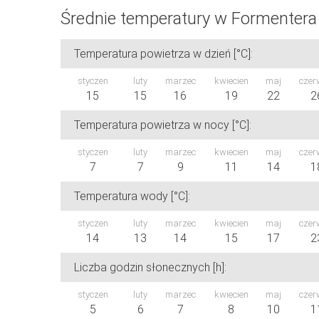
Średnie temperatury w Formentera
Temperatura powietrza w dzień [°C]:
styczen
luty
marzec
kwiecien
maj
czer
15
15
16
19
22
2
Temperatura powietrza w nocy [°C]:
styczen
luty
marzec
kwiecien
maj
czer
7
7
9
11
14
1
Temperatura wody [°C]:
styczen
luty
marzec
kwiecien
maj
czer
14
13
14
15
17
2
Liczba godzin słonecznych [h]:
styczen
luty
marzec
kwiecien
maj
czer
5
6
7
8
10
1