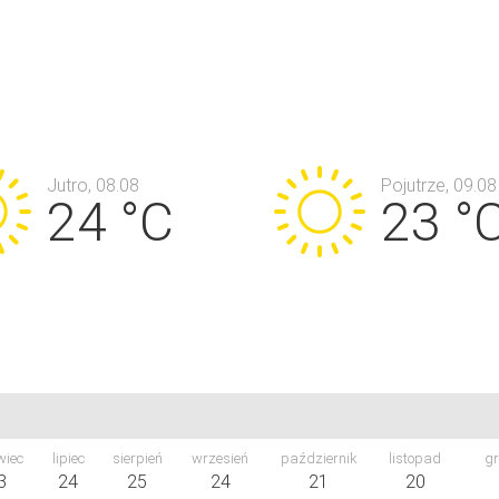
Jutro, 08.08
Pojutrze, 09.08
24 °C
23 °
wiec
lipiec
sierpień
wrzesień
październik
listopad
gr
3
24
25
24
21
20