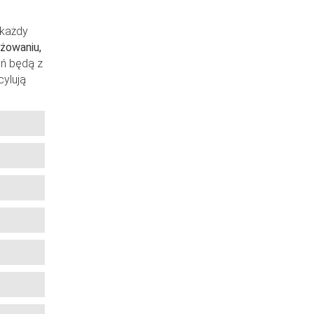
 każdy
ażowaniu,
eń będą z
cylują