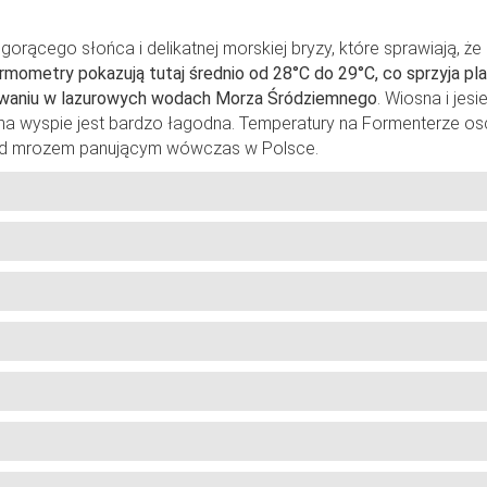
rącego słońca i delikatnej morskiej bryzy, które sprawiają, że
mometry pokazują tutaj średnio od 28°C do 29°C, co sprzyja pl
ywaniu w lazurowych wodach Morza Śródziemnego
. Wiosna i jesi
 na wyspie jest bardzo łagodna. Temperatury na Formenterze os
rzed mrozem panującym wówczas w Polsce.