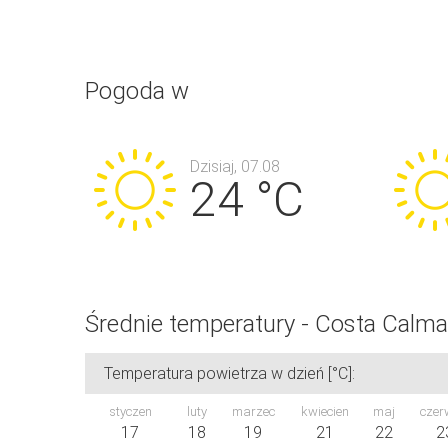
Pogoda w
Dzisiaj, 07.08
24 °C
Średnie temperatury - Costa Calma
Temperatura powietrza w dzień [°C]:
styczen
luty
marzec
kwiecien
maj
czer
17
18
19
21
22
2