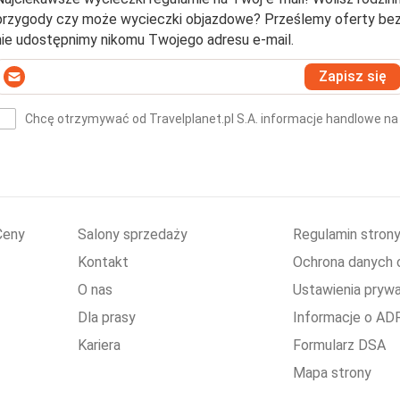
przygody czy może wycieczki objazdowe? Prześlemy oferty bezpo
nie udostępnimy nikomu Twojego adresu e-mail.
Wprowadź
Zapisz się
swój
-
Chcę otrzymywać od Travelplanet.pl S.A. informacje handlowe na
mail
(wymagane)
*
Ceny
Salony sprzedaży
Regulamin stron
Kontakt
Ochrona danych
O nas
Ustawienia pryw
Dla prasy
Informacje o AD
Kariera
Formularz DSA
Mapa strony