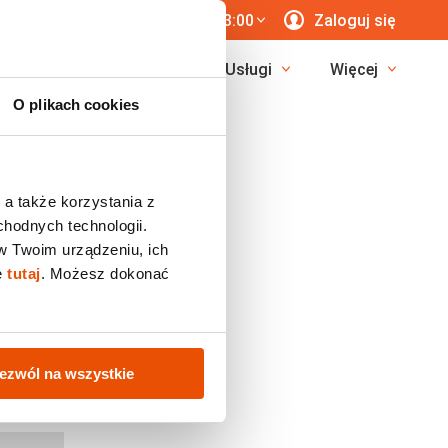
 771 76 55
7 dni/tyg. 8:00-23:00
Zaloguj się
erunki
Egzotyka
Usługi
Więcej
O plikach cookies
 a także korzystania z
chodnych technologii.
w Twoim urządzeniu, ich
ę
tutaj
. Możesz dokonać
ezwól na wszystkie