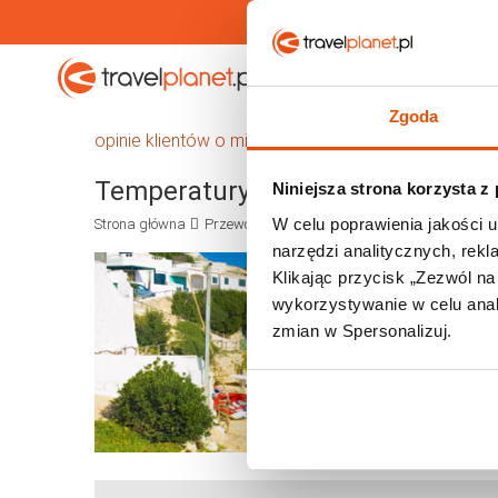
Travelplanet.pl
Wakacje
Zgoda
opinie klientów o miejscowościach na Formenterz
Temperatury i pogoda na Formen
Niniejsza strona korzysta z
W celu poprawienia jakości u
Strona główna
Przewodnik
Europa
Hiszpania
Forment
narzędzi analitycznych, rek
Klikając przycisk „Zezwól n
wykorzystywanie w celu anali
zmian w Spersonalizuj.