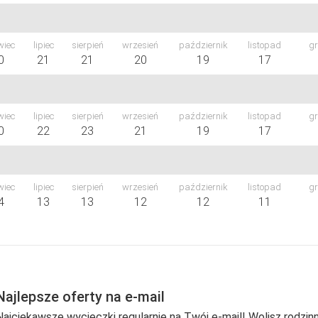
wiec
lipiec
sierpień
wrzesień
październik
listopad
gr
0
21
21
20
19
17
wiec
lipiec
sierpień
wrzesień
październik
listopad
gr
0
22
23
21
19
17
wiec
lipiec
sierpień
wrzesień
październik
listopad
gr
4
13
13
12
12
11
Najlepsze oferty na e-mail
Najciekawsze wycieczki regularnie na Twój e-mail! Wolisz rodzinn