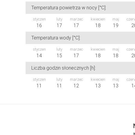
Temperatura powietrza w nocy [°C]:
styczen
luty
marzec
kwiecien
maj
czer
16
17
17
18
19
2
Temperatura wody [°C]:
styczen
luty
marzec
kwiecien
maj
czer
14
15
17
18
18
2
Liczba godzin słonecznych [h]:
styczen
luty
marzec
kwiecien
maj
czer
11
11
12
13
13
1