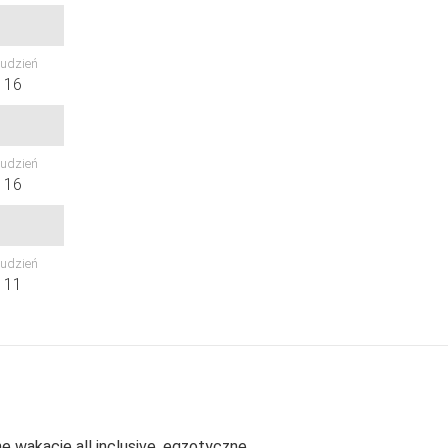
udzień
16
udzień
16
udzień
11
e wakacje all inclusive, egzotyczne