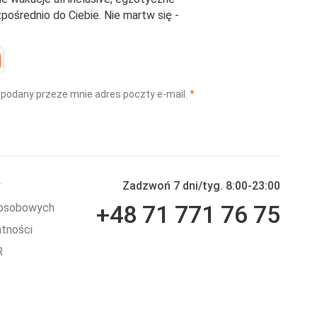
średnio do Ciebie. Nie martw się -
(wymagane)
 podany przeze mnie adres poczty e-mail.
*
y
Zadzwoń 7 dni/tyg. 8:00-23:00
+48 71 771 76 75
 osobowych
atności
R