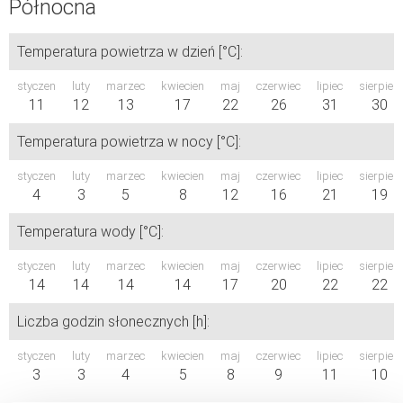
Północna
Temperatura powietrza w dzień [°C]:
styczen
luty
marzec
kwiecien
maj
czerwiec
lipiec
sierpień
11
12
13
17
22
26
31
30
Temperatura powietrza w nocy [°C]:
styczen
luty
marzec
kwiecien
maj
czerwiec
lipiec
sierpień
4
3
5
8
12
16
21
19
Temperatura wody [°C]:
styczen
luty
marzec
kwiecien
maj
czerwiec
lipiec
sierpień
14
14
14
14
17
20
22
22
Liczba godzin słonecznych [h]:
styczen
luty
marzec
kwiecien
maj
czerwiec
lipiec
sierpień
3
3
4
5
8
9
11
10