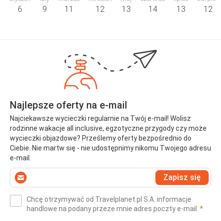
6
9
11
12
13
14
13
12
Najlepsze oferty na e-mail
Najciekawsze wycieczki regularnie na Twój e-mail! Wolisz
rodzinne wakacje all inclusive, egzotyczne przygody czy może
wycieczki objazdowe? Prześlemy oferty bezpośrednio do
Ciebie. Nie martw się - nie udostępnimy nikomu Twojego adresu
e-mail.
Wprowadź
Zapisz się
swój
e-
Chcę otrzymywać od Travelplanet.pl S.A. informacje
mail
(wym
handlowe na podany przeze mnie adres poczty e-mail.
*
(wymagane)
*