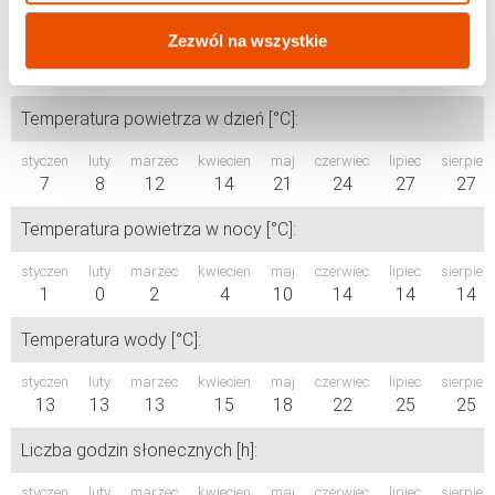
Zezwól na wszystkie
Średnie temperatury - Dalmacja Północna
Temperatura powietrza w dzień [°C]:
styczen
luty
marzec
kwiecien
maj
czerwiec
lipiec
sierpień
7
8
12
14
21
24
27
27
Temperatura powietrza w nocy [°C]:
styczen
luty
marzec
kwiecien
maj
czerwiec
lipiec
sierpień
1
0
2
4
10
14
14
14
Temperatura wody [°C]:
styczen
luty
marzec
kwiecien
maj
czerwiec
lipiec
sierpień
13
13
13
15
18
22
25
25
Liczba godzin słonecznych [h]:
styczen
luty
marzec
kwiecien
maj
czerwiec
lipiec
sierpień