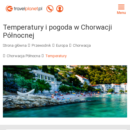
Travelplanet.pl
Zadzwoń +48 71 771 76 55
Zaloguj się
Menu
Temperatury i pogoda w Chorwacji
Północnej
Strona główna
Przewodnik
Europa
Chorwacja
Chorwacja Północna
Temperatury