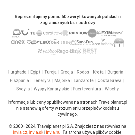
Reprezentujemy ponad 60 zweryfikowanych polskich i
zagranicznych biur podróży
Hurghada
Egipt
Turcja
Grecja
Rodos
Kreta
Bułgaria
Hiszpania
Teneryfa
Majorka
Lanzarote
Costa Brava
Sycylia
Wyspy Kanaryjskie
Fuerteventura
Włochy
Informacje lub ceny opublikowane na stronach Travelplanet.pl
nie stanowią oferty w rozumieniu przepisów kodeksu
cywilnego.
© 2000–2024. Travelplanet.pl S.A. Znajdziesz nas również na
Invia.cz
,
Invia.sk
i
Invia.hu
. Ta strona używa plików cookie.