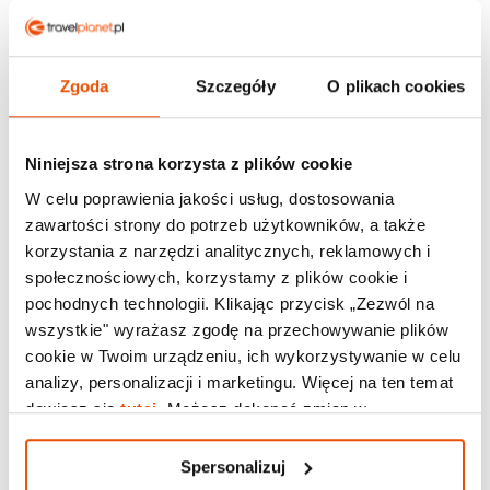
Pogoda w Dalmacji Północnej
Zgoda
Szczegóły
O plikach cookies
Dzisiaj, 06.08
Niniejsza strona korzysta z plików cookie
35 °C
W celu poprawienia jakości usług, dostosowania
zawartości strony do potrzeb użytkowników, a także
korzystania z narzędzi analitycznych, reklamowych i
Jutro, 07.08
społecznościowych, korzystamy z plików cookie i
33 °C
pochodnych technologii. Klikając przycisk „Zezwól na
wszystkie" wyrażasz zgodę na przechowywanie plików
cookie w Twoim urządzeniu, ich wykorzystywanie w celu
Pojutrze, 08.08
analizy, personalizacji i marketingu. Więcej na ten temat
27 °C
dowiesz się
tutaj
. Możesz dokonać zmian w
Spersonalizuj.
Spersonalizuj