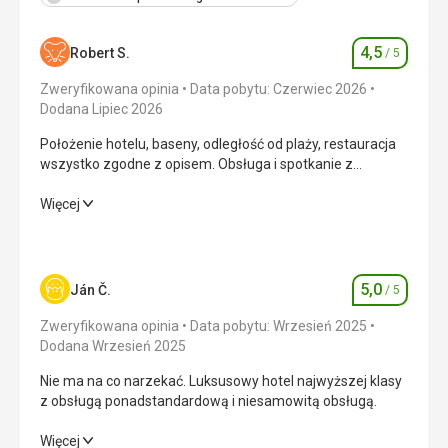
4,5
Robert S.
/ 5
Ocena
Zweryfikowana opinia
Data pobytu: Czerwiec 2026
Dodana Lipiec 2026
Położenie hotelu, baseny, odległość od plaży, restauracja
wszystko zgodne z opisem. Obsługa i spotkanie z
rezydentem bez problemów,
Położenie hotelu, baseny, odległość od plaży, restauracja
Więcej
wszystko zgodne z opisem. Obsługa i spotkanie z
rezydentem bez problemów,
Wyżywienie
5,0
/ 5
5,0
Ján Č.
/ 5
Ocena
Zakwaterowanie
4,0
/ 5
Zweryfikowana opinia
Data pobytu: Wrzesień 2025
Dodana Wrzesień 2025
Okolica
4,0
/ 5
Nie ma na co narzekać. Luksusowy hotel najwyższej klasy
z obsługą ponadstandardową i niesamowitą obsługą.
Usługi
5,0
/ 5
Nie ma na co narzekać. Luksusowy hotel najwyższej klasy
Więcej
Cena
4,0
/ 5