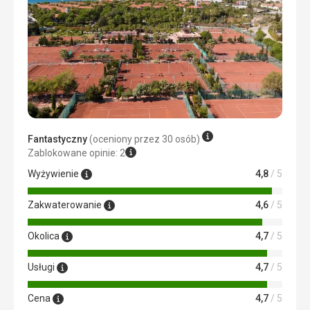
Codziennie ryby, warzywa i owoce sezonowe w różnych
wariantach.
Zakwaterowanie
Nowoczesne pokoje, dobre materace.
Ta recenzja została automatycznie przetłumaczona za
pomocą Google Translate
Fantastyczny
(oceniony przez 30 osób)
Zablokowane opinie: 2
Wyżywienie
4,8
/ 5
Zakwaterowanie
4,6
/ 5
Okolica
4,7
/ 5
Usługi
4,7
/ 5
Cena
4,7
/ 5