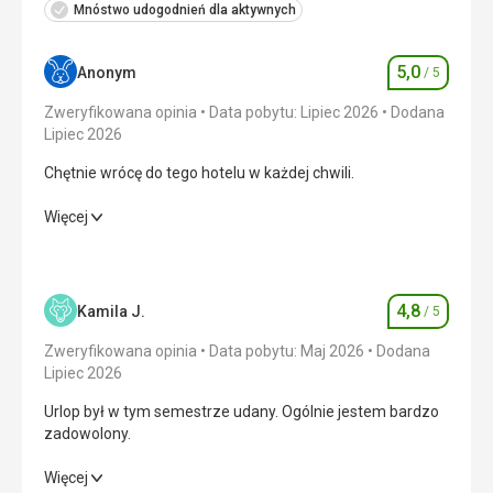
Mnóstwo udogodnień dla aktywnych
5,0
Anonym
/ 5
Ocena
Zweryfikowana opinia
Data pobytu: Lipiec 2026
Dodana
Lipiec 2026
Chętnie wrócę do tego hotelu w każdej chwili.
Chętnie wrócę do tego hotelu w każdej chwili.
Więcej
Wyżywienie
5,0
/ 5
Zakwaterowanie
5,0
/ 5
4,8
Kamila J.
/ 5
Ocena
Okolica
5,0
/ 5
Zweryfikowana opinia
Data pobytu: Maj 2026
Dodana
Lipiec 2026
Usługi
5,0
/ 5
Urlop był w tym semestrze udany. Ogólnie jestem bardzo
zadowolony.
Cena
5,0
/ 5
Urlop był w tym semestrze udany. Ogólnie jestem bardzo
Więcej