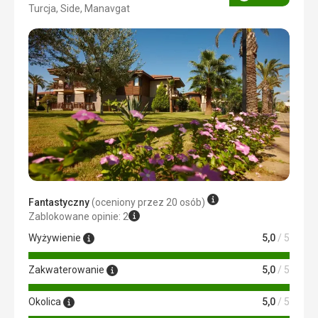
Ocena
Turcja, Side, Manavgat
5/5
Fantastyczny
(oceniony przez 20 osób)
Zablokowane opinie: 2
Wyżywienie
5,0
/ 5
Zakwaterowanie
5,0
/ 5
Okolica
5,0
/ 5