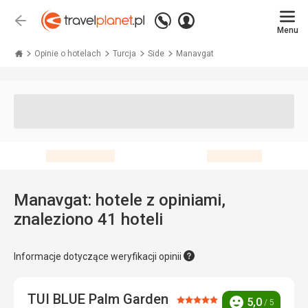
Zadzwoń
Zaloguj
Wstecz
+48 71 771 76 55
Menu
się
Travelplanet.pl
Opinie o hotelach
Turcja
Side
Manavgat
Manavgat: hotele z opiniami,
znaleziono 41 hoteli
Informacje dotyczące weryfikacji opinii
TUI BLUE Palm Garden
Ocena:
5,0
/ 5