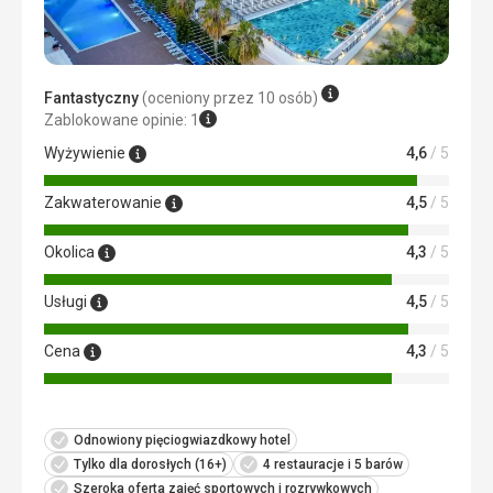
Ta recenzja została automatycznie przetłumaczona za
Ta recenzja została automatycznie przetłumaczona za
pomocą Google Translate
pomocą Google Translate
Fantastyczny
(oceniony przez 10 osób)
Zablokowane opinie: 1
Wyżywienie
4,6
/ 5
Zakwaterowanie
4,5
/ 5
Okolica
4,3
/ 5
Usługi
4,5
/ 5
Cena
4,3
/ 5
Odnowiony pięciogwiazdkowy hotel
Tylko dla dorosłych (16+)
4 restauracje i 5 barów
Szeroka oferta zajęć sportowych i rozrywkowych