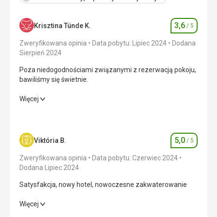
3,6
Krisztina Tünde K.
/ 5
Ocena
Zweryfikowana opinia
Data pobytu: Lipiec 2024
Dodana
Sierpień 2024
Poza niedogodnościami związanymi z rezerwacją pokoju,
bawiliśmy się świetnie.
Poza niedogodnościami związanymi z rezerwacją pokoju,
Więcej
bawiliśmy się świetnie.
Wyżywienie
3,0
/ 5
5,0
Viktória B.
/ 5
Ocena
Zakwaterowanie
2,0
/ 5
Zweryfikowana opinia
Data pobytu: Czerwiec 2024
Okolica
4,0
/ 5
Dodana Lipiec 2024
Satysfakcja, nowy hotel, nowoczesne zakwaterowanie
Usługi
3,0
/ 5
Satysfakcja, nowy hotel, nowoczesne zakwaterowanie
Więcej
Cena
4,0
/ 5