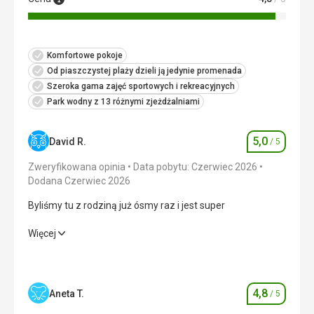
Komfortowe pokoje
Od piaszczystej plaży dzieli ją jedynie promenada
Szeroka gama zajęć sportowych i rekreacyjnych
Park wodny z 13 różnymi zjeżdżalniami
5,0
David R.
/ 5
Ocena
Zweryfikowana opinia
Data pobytu: Czerwiec 2026
Dodana Czerwiec 2026
Byliśmy tu z rodziną już ósmy raz i jest super
Byliśmy tu z rodziną już ósmy raz i jest super
Więcej
Wyżywienie
5,0
/ 5
Zakwaterowanie
5,0
/ 5
4,8
Aneta T.
/ 5
Ocena