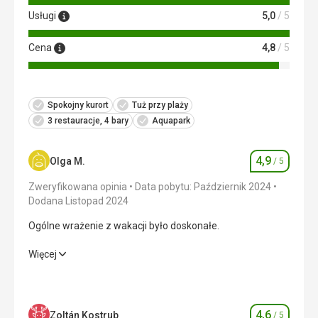
Usługi
5,0
/ 5
Cena
4,8
/ 5
Spokojny kurort
Tuż przy plaży
3 restauracje, 4 bary
Aquapark
4,9
Olga M.
/ 5
Ocena
Zweryfikowana opinia
Data pobytu: Październik 2024
Dodana Listopad 2024
Ogólne wrażenie z wakacji było doskonałe.
Ogólne wrażenie z wakacji było doskonałe.
Więcej
Wyżywienie
5,0
/ 5
Zakwaterowanie
5,0
/ 5
4,6
Zoltán Kostrub
/ 5