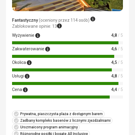
Fantastyczny
(oceniony przez 114 osób)
Zablokowane opinie: 13
Wyżywienie
4,8
/ 5
Zakwaterowanie
4,6
/ 5
Okolica
4,5
/ 5
Usługi
4,8
/ 5
Cena
4,4
/ 5
Prywatna, piaszczysta plaża z dostępnym barem
Zadbany kompleks basenów z licznymi zjeżdżalniami
Urozmaicony program animacyjny
Różnorodne posiłki i bogate All Inclusive