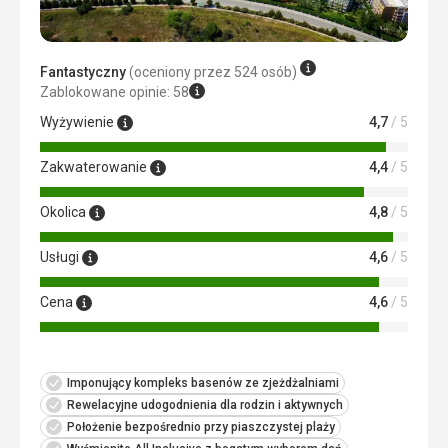
codziennie alkoholem, napojami bezalkoholowymi lub
słodzonymi i mlekiem.
Usługi
Fantastyczny
(oceniony przez 524 osób)
Obsługa hotelowa była ponadprzeciętna, dbali o gości.
Zablokowane opinie: 58
Nawet pisali do was na WhatsAppie, jeśli czegoś
potrzebowaliście itp.
Wyżywienie
4,7
/ 5
Ta recenzja została automatycznie przetłumaczona za
Zakwaterowanie
4,4
/ 5
pomocą Google Translate
Okolica
4,8
/ 5
Usługi
4,6
/ 5
Cena
4,6
/ 5
Imponujący kompleks basenów ze zjeżdżalniami
Rewelacyjne udogodnienia dla rodzin i aktywnych
Położenie bezpośrednio przy piaszczystej plaży