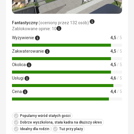
Fantastyczny
(oceniony przez 132 osób)
Zablokowane opinie: 10
Wyżywienie
4,5
/ 5
Zakwaterowanie
4,5
/ 5
Okolica
4,5
/ 5
Usługi
4,6
/ 5
Cena
4,4
/ 5
Popularny wśród stałych gości
Dobrze wyszkolona, ​​stała kadra na dłuższy okres
Idealny dla rodzin
Tuż przy plaży