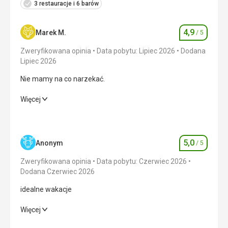
3 restauracje i 6 barów
4,9
Marek M.
/ 5
Ocena
Zweryfikowana opinia
Data pobytu: Lipiec 2026
Dodana
Lipiec 2026
Nie mamy na co narzekać.
Nie mamy na co narzekać.
Więcej
Wyżywienie
5,0
/ 5
Zakwaterowanie
5,0
/ 5
5,0
Anonym
/ 5
Ocena
Okolica
4,0
/ 5
Zweryfikowana opinia
Data pobytu: Czerwiec 2026
Dodana Czerwiec 2026
Usługi
5,0
/ 5
idealne wakacje
Cena
5,0
/ 5
idealne wakacje
Więcej