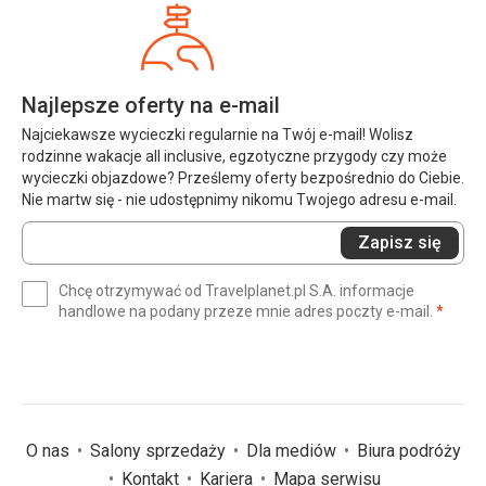
Najlepsze oferty na e-mail
Najciekawsze wycieczki regularnie na Twój e-mail! Wolisz
rodzinne wakacje all inclusive, egzotyczne przygody czy może
wycieczki objazdowe? Prześlemy oferty bezpośrednio do Ciebie.
Nie martw się - nie udostępnimy nikomu Twojego adresu e-mail.
Wprowadź
Zapisz się
swój
e-
Chcę otrzymywać od Travelplanet.pl S.A. informacje
mail
(wym
handlowe na podany przeze mnie adres poczty e-mail.
*
(wymagane)
*
O nas
Salony sprzedaży
Dla mediów
Biura podróży
Kontakt
Kariera
Mapa serwisu