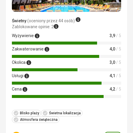
Usługi
Wszytsko w jak najlepszym porządku.
Świetny
(oceniony przez 44 osób)
Zablokowane opinie: 2
Wyżywienie
3,9
/ 5
Zakwaterowanie
4,0
/ 5
Okolica
3,0
/ 5
Usługi
4,1
/ 5
Cena
4,2
/ 5
Blisko plaży
Świetna lokalizacja
Atmosfera świąteczna