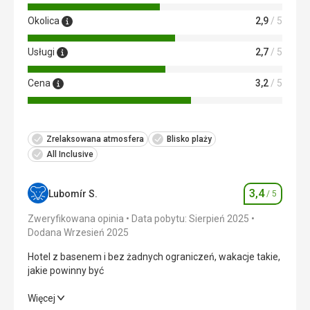
Okolica
2,9
/ 5
Usługi
2,7
/ 5
Cena
3,2
/ 5
Zrelaksowana atmosfera
Blisko plaży
All Inclusive
3,4
Lubomír S.
/ 5
Ocena
Zweryfikowana opinia
Data pobytu: Sierpień 2025
Dodana Wrzesień 2025
Hotel z basenem i bez żadnych ograniczeń, wakacje takie,
jakie powinny być
Hotel z basenem i bez żadnych ograniczeń, wakacje takie,
Więcej