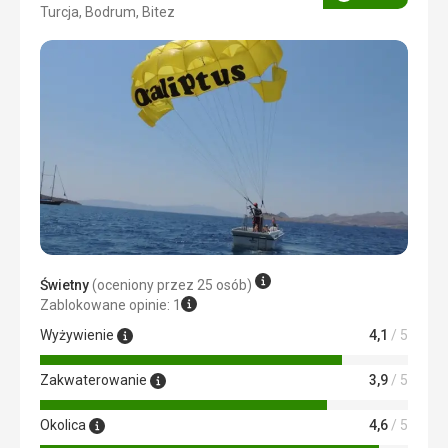
Ocena
Turcja, Bodrum, Bitez
3/5
Świetny
(oceniony przez 25 osób)
Zablokowane opinie: 1
Wyżywienie
4,1
/ 5
Zakwaterowanie
3,9
/ 5
Okolica
4,6
/ 5