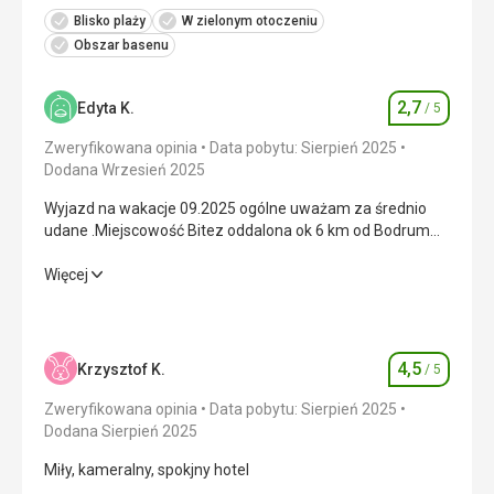
Blisko plaży
W zielonym otoczeniu
Obszar basenu
2,7
Edyta K.
/ 5
Ocena
Zweryfikowana opinia
Data pobytu: Sierpień 2025
Dodana Wrzesień 2025
Wyjazd na wakacje 09.2025 ogólne uważam za średnio
udane .Miejscowość Bitez oddalona ok 6 km od Bodrum
Jeśli ktoś szuka rozrywki to jej tam na pewno nie znajdzie
Wyjazd na wakacje 09.2025 ogólne uważam za średnio
Więcej
udane .Miejscowość Bitez oddalona ok 6 km od Bodrum
Jeśli ktoś szuka rozrywki to jej tam na pewno nie znajdzie
Wyżywienie
3,0
/ 5
4,5
Krzysztof K.
/ 5
Ocena
Zakwaterowanie
3,0
/ 5
Zweryfikowana opinia
Data pobytu: Sierpień 2025
Dodana Sierpień 2025
Okolica
2,0
/ 5
Miły, kameralny, spokjny hotel