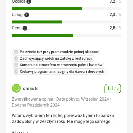
sprzątaniu pokoi... sprzątaczka rozlała coś na podłodze i
Okolica
3,2
/ 5
wszystko pobrudziła... ???? To naprawdę tylko dla
wytrwałych.
Usługi
2,3
/ 5
Usługi
Naprawdę wielka tragedia. Nie spodziewajcie się tu
Cena
2,8
/ 5
drinków ani żadnej obsługi...
Ta recenzja została automatycznie przetłumaczona za
pomocą Google Translate
Położenie tuż przy promenadzie pełnej sklepów
Zachwycający widok na zatokę z restauracji
Kameralna atmosfera w otoczeniu palm i kwiatów
Ciekawy program animacyjny dla dzieci i dorosłych
1,1
Tomáš G.
/ 5
Ocena
Zweryfikowana opinia
Data pobytu: Wrzesień 2024
Dodana Październik 2024
Witam, wybrałem ten hotel, ponieważ byłem tu bardzo
zadowolony w zeszłym roku. Nie mogę tego samego
powiedzieć o tegorocznych doświadczeniach w tej