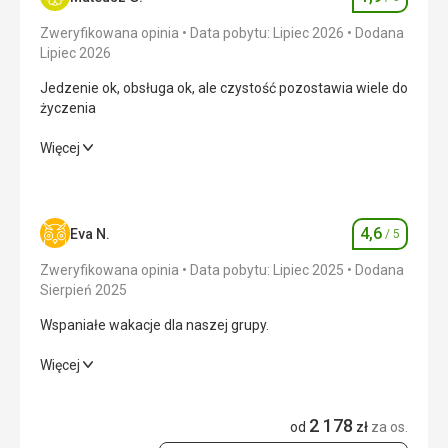
Ocena
pojechać do Bodrum do kantoru. Wszędzie można było
płacić w euro lub dolarach, ale kurs wymiany był o jedną
Zweryfikowana opinia
Data pobytu: Lipiec 2026
Dodana
trzecią gorszy.
Lipiec 2026
Ta recenzja została automatycznie przetłumaczona za
Jedzenie ok, obsługa ok, ale czystość pozostawia wiele do
pomocą Google Translate
życzenia
Jedzenie ok, obsługa ok, ale czystość pozostawia wiele do
Więcej
życzenia
Wyżywienie
3,0
/ 5
4,6
Eva N.
/ 5
Ocena
Zakwaterowanie
1,0
/ 5
Zweryfikowana opinia
Data pobytu: Lipiec 2025
Dodana
Okolica
1,0
/ 5
Sierpień 2025
Wspaniałe wakacje dla naszej grupy.
Usługi
1,0
/ 5
Wspaniałe wakacje dla naszej grupy.
Więcej
Cena
1,0
/ 5
Wyżywienie
5,0
/ 5
2 178
od
zł
za os.
Plaża
Zakwaterowanie
4,0
/ 5
Plaży hotelowej brak jedynie dostępna publiczna ale dość