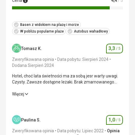
Cena
4,4
/ 5
Ta recenzja została automatycznie przetłumaczona za
pomocą Google Translate
Basen z widokiem na plażę i morze
W pobliżu popularne plaże
Autobus wahadłowy
3,3
Tomasz K.
/ 5
Ocena
Zweryfikowana opinia
Data pobytu: Sierpień 2024
Dodana Sierpień 2024
Hotel, choć lata świetności ma za sobą jesr warty uwagi.
Czysty. Zawsze dostępne leżaki. Brak zmarnowanego
czasu w oczekiwaniu na choćby wolny stolik na stołówce
czy na patio.
Hotel, choć lata świetności ma za sobą jesr warty uwagi.
Więcej
Czysty. Zawsze dostępne leżaki. Brak zmarnowanego
czasu w oczekiwaniu na choćby wolny stolik na stołówce
czy na patio.
1,0
Paulina S.
/ 5
Ocena
Wyżywienie
3,0
/ 5
Zweryfikowana opinia
Data pobytu: Lipiec 2022
Opinia