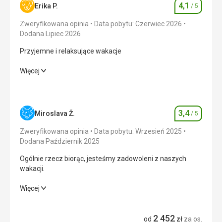
4,1
Erika P.
/ 5
Ocena
Zweryfikowana opinia
Data pobytu: Czerwiec 2026
Dodana Lipiec 2026
Przyjemne i relaksujące wakacje
Przyjemne i relaksujące wakacje
Więcej
Wyżywienie
3,0
/ 5
Zakwaterowanie
4,0
/ 5
3,4
Miroslava Ž.
/ 5
Ocena
Okolica
4,0
/ 5
Zweryfikowana opinia
Data pobytu: Wrzesień 2025
Dodana Październik 2025
Usługi
4,0
/ 5
Ogólnie rzecz biorąc, jesteśmy zadowoleni z naszych
wakacji.
Cena
5,0
/ 5
Ogólnie rzecz biorąc, jesteśmy zadowoleni z naszych
Więcej
wakacji.
Plaża
Plaża przy hotelu nie była zbyt duża, ale można było
2 452
Wyżywienie
4,0
/ 5
od
zł
za os.
przejść się na plażę sąsiedniego hotelu i tam popływać, co