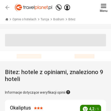
Zadzwoń
Zaloguj
Wstecz
+48 71 771 76 55
Menu
się
Travelplanet.pl
Opinie o hotelach
Turcja
Bodrum
Bitez
Bitez: hotele z opiniami, znaleziono 9
hoteli
Informacje dotyczące weryfikacji opinii
Okaliptus
Ocena:
4,2
/ 5